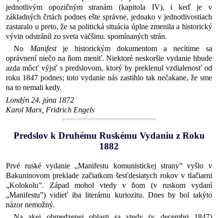
jednotlivým opozičným stranám (kapitola IV), i keď je v
základných črtách podnes ešte správne, jednako v jednotlivostiach
zastaralo u preto, že sa politická situácia úplne zmenila a historický
vývin odstránil zo sveta väčšinu. spomínaných strán.
No
Manifest
je historickým dokumentom a necítime sa
oprávnení niečo na ňom meniť. Niektoré neskoršie vydanie hbude
azda môcť výjsť s predslovom, ktorý by preklenul vzdialenosť od
roku 1847 podnes; toto vydanie nás zastihlo tak nečakane, že sme
na to nemali kedy.
Londýn 24. júna 1872
Karol Marx, Fridrich Engels
Predslov k Druhému Ruskému Vydaniu z Roku
1882
Prvé ruské vydanie „Manifestu komunistickej strany” vyšlo v
Bakuninovom preklade začiatkom šesťdesiatych rokov v tlačiarni
„Kolokolu”. Západ mohol vtedy v ňom (v ruskom vydaní
„Manifestu”) vidieť iba literárnu kuriozitu. Dnes by bol takýto
názor nemožný.
Na akej obmedzenej oblasti sa vtedy (v decembri 1847)