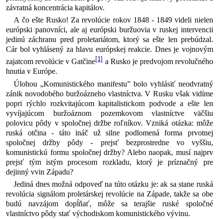
závratná koncentrácia kapitálov.
A čo ešte Rusko! Za revolúcie rokov 1848 - 1849 videli nielen
európski panovníci, ale aj európski buržuovia v ruskej intervencii
jedinú záchranu pred proletariátom, ktorý sa ešte len prebúdzal.
Cár bol vyhlásený za hlavu európskej reakcie. Dnes je vojnovým
[1]
zajatcom revolúcie v Gatčine
a Rusko je predvojom revolučného
hnutia v Európe.
Úlohou „Komunistického manifestu” bolo vyhlásiť neodvratný
zánik novodobého buržoázneho vlastníctva. V Rusku však vidíme
popri rýchlo rozkvitajúcom kapitalistickom podvode a ešte len
vyvíjajúcom buržoáznom pozemkovom vlastníctve väčšiu
polovicu pôdy v spoločnej držbe roľníkov. Vzniká otázka: môže
ruská otčina - táto ináč už silne podlomená forma prvotnej
spoločnej držby pôdy - prejsť bezprostredne vo vyššiu,
komunistickú formu spoločnej držby? Alebo naopak, musí najprv
prejsť tým istým procesom rozkladu, ktorý je príznačný pre
dejinný vvin Západu?
Jediná dnes možná odpoveď na túto otázku je: ak sa stane ruská
revolúcia signálom proletárskej revolúcie na Západe, takže sa obe
budú navzájom dopĺňať, môže sa terajšie ruské spoločné
vlastníctvo pôdy stať východiskom komunistického vývinu.