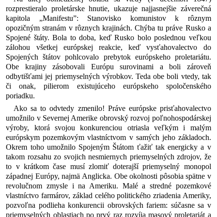
rozprestieralo proletárske hnutie, ukazuje najjasnejšie záverečná
kapitola „Manifestu”: Stanovisko komunistov k rôznym
opozičným stranám v rôznych krajinách. Chýba tu práve Rusko a
Spojené štáty. Bola to doba, keď Rusko bolo poslednou veľkou
zálohou všetkej európskej reakcie, keď vysťahovalectvo do
Spojených štátov pohlcovalo prebytok európskeho proletariátu.
Obe krajiny zásobovali Európu surovinami a boli zároveň
odbytišťami jej priemyselných výrobkov. Teda obe boli vtedy, tak
či onak, pilierom existujúceho európskeho spoločenského
poriadku.
Ako sa to odvtedy zmenilo! Práve európske prisťahovalectvo
umožnilo v Severnej Amerike obrovský rozvoj poľnohospodárskej
výroby, ktorá svojou konkurenciou otriasla veľkým i malým
európskym pozemkovým vlastníctvom v samých jeho základoch.
Okrem toho umožnilo Spojeným Štátom ťažiť tak energicky a v
takom rozsahu zo svojich nesmiernych priemyselných zdrojov, že
to v krátkom čase musí zlomiť doterajší priemyselný monopol
západnej Európy, najmä Anglicka. Obe okolnosti pôsobia spätne v
revolučnom zmysle i na Ameriku. Malé a stredné pozemkové
vlastníctvo farmárov, základ celého politického zriadenia Ameriky,
pozvoľna podlieha konkurencii obrovských fariem: súčasne sa v
priemyselných oblastiach po prvý raz rozvíja masový proletariát a