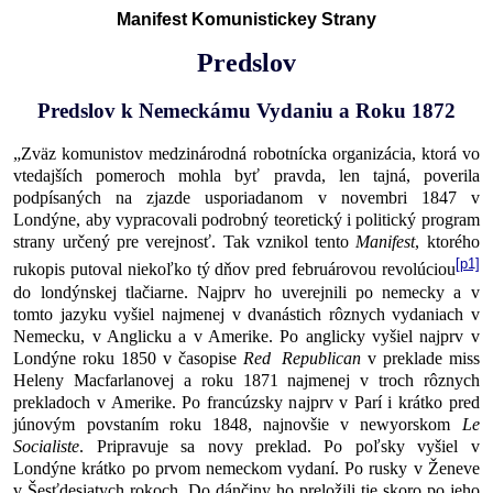
Manifest Komunistickey Strany
Predslov
Predslov k Nemeckámu Vydaniu a Roku 1872
„Zväz komunistov medzinárodná robotnícka organizácia, ktorá vo
vtedajších pomeroch mohla byť pravda, len tajná, poverila
podpísaných na zjazde usporiadanom v novembri 1847 v
Londýne, aby vypracovali podrobný teoretický i politický program
strany určený pre verejnosť. Tak vznikol tento
Manifest
, ktorého
[p1]
rukopis putoval niekoľko tý dňov pred februárovou revolúciou
do londýnskej tlačiarne. Najprv ho uverejnili po nemecky a v
tomto jazyku vyšiel najmenej v dvanástich rôznych vydaniach v
Nemecku, v Anglicku a v Amerike. Po anglicky vyšiel najprv v
Londýne roku 1850 v časopise
Red Republican
v preklade miss
Heleny Macfarlanovej a roku 1871 najmenej v troch rôznych
prekladoch v Amerike. Po francúzsky najprv v Parí i krátko pred
júnovým povstaním roku 1848, najnovšie v newyorskom
Le
Socialiste
. Pripravuje sa novy preklad. Po poľsky vyšiel v
Londýne krátko po prvom nemeckom vydaní. Po rusky v Ženeve
v Šesťdesiatych rokoch. Do dánčiny ho preložili tie skoro po jeho