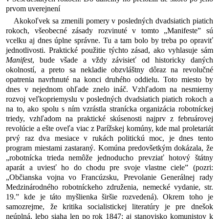
prvom uverejnení
Akokoľvek sa zmenili pomery v posledných dvadsiatich piatich
rokoch, všeobecné zásady rozvinuté v tomto „Manifeste” sú
vcelku aj dnes úplne správne. Tu a tam bolo by treba po opraviť
jednotlivosti. Praktické použitie týchto zásad, ako vyhlasuje sám
Manifest
, bude všade a vždy závisieť od historicky daných
okolností, a preto sa nekladie obzvláštny dôraz na revolučné
opatrenia navrhnuté na konci druhého oddielu. Toto miesto by
dnes v nejednom ohľade znelo ináč. Vzhľadom na nesmierny
rozvoj veľkopriemyslu v posledných dvadsiatich piatich rokoch a
na to, ako spolu s ním vzrástla stranícka organizácia robotníckej
triedy, vzhľadom na praktické skúsenosti najprv z februárovej
revolúcie a ešte oveľa viac z Parížskej komúny, kde mal proletariát
prvý raz dva mesiace v rukách politickú moc, je dnes tento
program miestami zastaraný. Komúna predovšetkým dokázala, že
„robotnícka trieda nemôže jednoducho prevziať hotový štátny
aparát a uviesť ho do chodu pre svoje vlastne ciele” (pozri:
„Občianska vojna vo Francúzsku, Prevolanie Generálnej rady
Medzinárodného robotníckeho združenia, nemecké vydanie, str.
19.” kde je táto myšlienka širšie rozvedená). Okrem toho je
samozrejme, že kritika socialistickej literatúry je pre dnešok
neúplná, lebo siaha len po rok 1847; aj stanovisko komunistov k