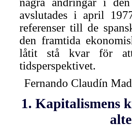
några ändringar i den 
avslutades i april 197
referenser till de span
den framtida ekonomisk
låtit stå kvar för at
tidsperspektivet.
Fernando Claudín Madr
1. Kapitalismens kr
alt