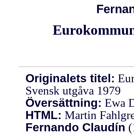
Fernan
Eurokommuni
Originalets titel:
Eur
Svensk utgåva 1979
Översättning:
Ewa D
HTML:
Martin Fahlgr
Fernando Claudín
(