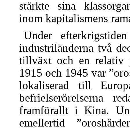
stärkte sina klassorga
inom kapitalismens rama
Under efterkrigstiden
industriländerna två d
tillväxt och en relativ 
1915 och 1945 var ”oros
lokaliserad till Eur
befrielserörelserna r
framförallt i Kina. Und
emellertid ”oroshärde