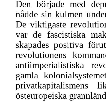
Den började med depre
nådde sin kulmen under
De viktigaste revolutio
var de fascistiska mak
skapades positiva föru
revolutionens komman
antiimperialistiska re
gamla kolonialsysteme
privatkapitalismens l
östeuropeiska grannländ