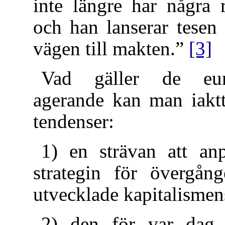
inte längre har några 
och han lanserar tese
vägen till makten.”
[3]
Vad gäller de euro
agerande kan man iaktt
tendenser:
1) en strävan att an
strategin för övergång
utvecklade kapitalismen
2) den för var dag a