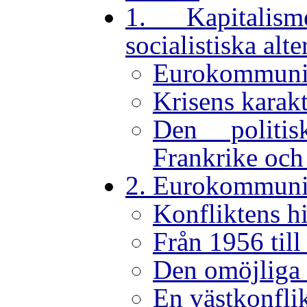
1. Kapitali
socialistiska alte
Eurokommuni
Krisens karakt
Den politis
Frankrike och
2. Eurokommun
Konfliktens h
Från 1956 till
Den omöjliga 
En västkonfli