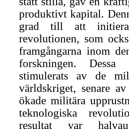
stått stilla, gav en kraf
produktivt kapital. De
grad till att initie
revolutionen, som ocks
framgångarna inom den
forskningen. Dessa 
stimulerats av de mi
världskriget, senare a
ökade militära upprust
teknologiska revolut
resultat var halvaut