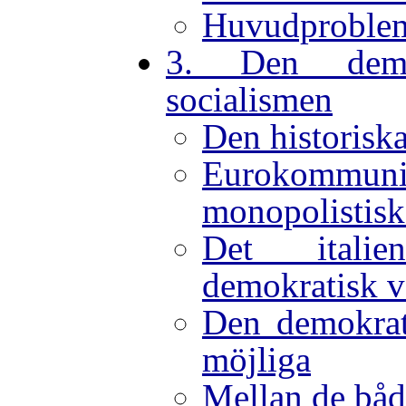
Huvudprobleme
3. Den demok
socialismen
Den historiska
Eurokomm
monopolistiska
Det itali
demokratisk vä
Den demokrat
möjliga
Mellan de båd