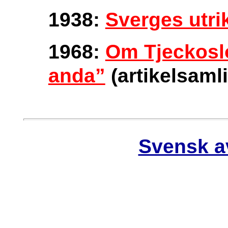
1938:
Sverges utri
1968:
Om Tjeckosl
anda”
(artikelsaml
Svensk a