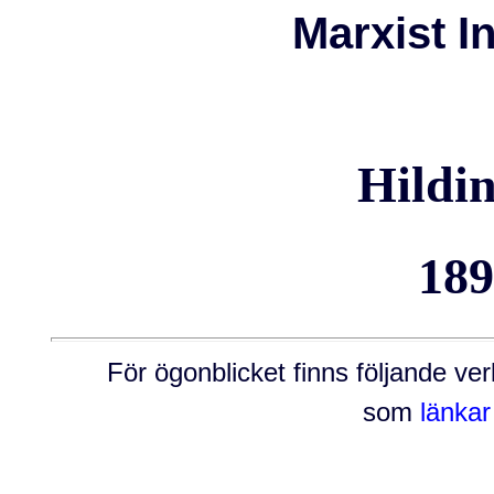
Marxist I
Hildi
189
För ögonblicket finns följande v
som
länkar