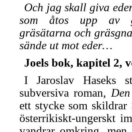
Och jag skall giva ede
som åtos upp av gr
gräsätarna och gräsgna
sände ut mot eder…
Joels bok, kapitel 2, 
I Jaroslav Haseks s
subversiva roman,
Den 
ett stycke som skildrar 
österrikiskt-ungerskt 
vandrar omkring, men e