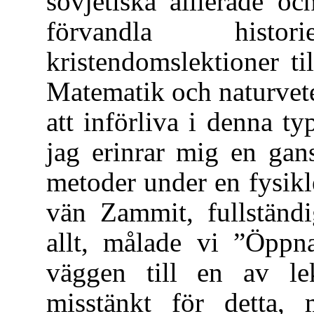
sovjetiska allierade o
förvandla histo
kristendomslektioner t
Matematik och naturvete
att införliva i denna t
jag erinrar mig en gan
metoder under en fysik
vän Zammit, fullständi
allt, målade vi ”Öppn
väggen till en av lek
misstänkt för detta,