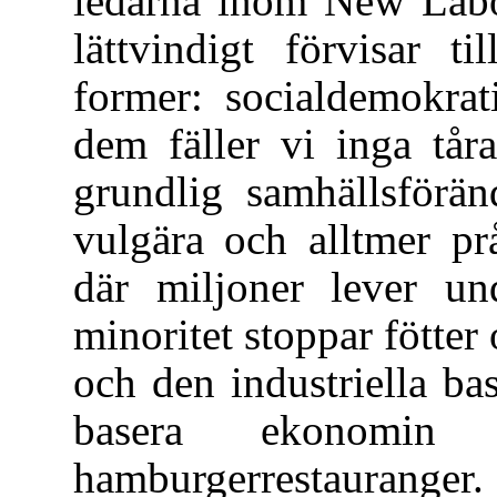
ledarna inom New Labou
lättvindigt förvisar t
former: socialdemokrat
dem fäller vi inga tår
grundlig samhällsförän
vulgära och alltmer pr
där miljoner lever u
minoritet stoppar fötter 
och den industriella ba
basera ekonomin 
hamburgerrestauranger.