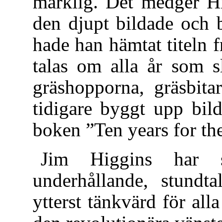
märklig. Det medger H
den djupt bildade och 
hade han hämtat titeln f
talas om alla år som sl
gräshopporna, gräsbita
tidigare byggt upp bil
boken ”Ten years for the
Jim Higgins har 
underhållande, stundt
ytterst tänkvärd för al