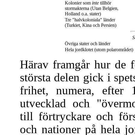
Kolonier som
inte
tillhör
stormakterna (Utan Belgien,
Holland o.a. stater)
Tre "halvkoloniala" länder
(Turkiet, Kina och Persien)
S
Övriga stater och länder
Hela jordklotet (utom polarområdet)
Härav framgår hur de f
största delen gick i spe
frihet, numera, efter
utvecklad och "övermo
till förtryckare och fö
och nationer på hela jo