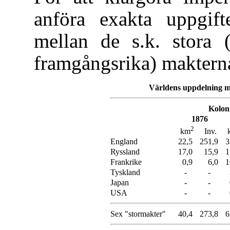
anföra exakta uppgif
mellan de s.k. stora (
framgångsrika) maktern
Världens uppdelning m
Kolon
1876
2
Inv.
km
England
22,5
251,9
3
Ryssland
17,0
15,9
1
Frankrike
0,9
6,0
1
Tyskland
-
-
Japan
-
-
USA
-
-
Sex "stormakter"
40,4
273,8
6