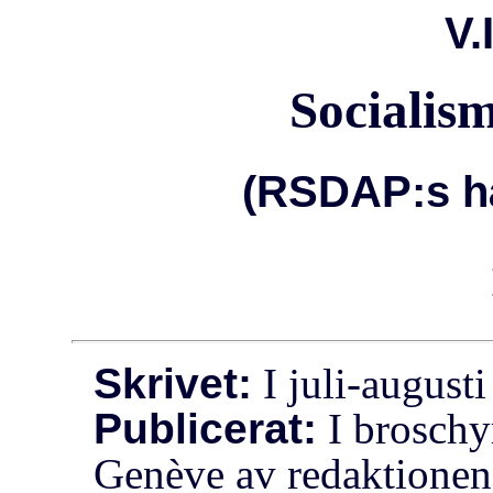
V.
Socialis
(RSDAP:s hål
Skrivet:
I juli-august
Publicerat:
I broschy
Genève av redaktionen