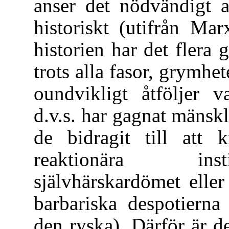
anser det nödvändigt a
historiskt (utifrån Mar
historien har det flera
trots alla fasor, grymhe
oundvikligt åtföljer v
d.v.s. har gagnat mänsk
de bidragit till att k
reaktionära inst
självhärskardömet elle
barbariska despotierna
den ryska). Därför är d