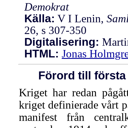
Demokrat
Källa:
V I Lenin,
Saml
26, s 307-350
Digitalisering:
Marti
HTML:
Jonas Holmgr
Förord till först
Kriget har redan pågått
kriget definierade vårt par
manifest från central