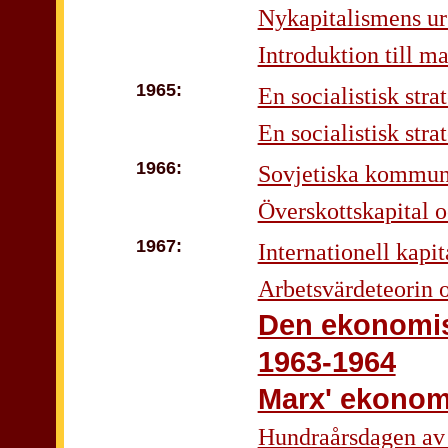
Nykapitalismens u
Introduktion till 
1965:
En socialistisk stra
En socialistisk stra
1966:
Sovjetiska kommunis
Överskottskapital o
1967:
Internationell kapi
Arbetsvärdeteorin 
Den ekonomis
1963-1964
Marx' ekonom
Hundraårsdagen av