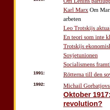
Om Lenins partiupp
Karl Marx
Om Marx'
arbeten
Leo Trotskijs aktual
En teori som inte k
Trotskijs ekonomis
Sovjetunionen
Socialismens framt
1991:
Rötterna till den s
1992:
Michail Gorbatjovs 
Oktober 1917:
revolution?