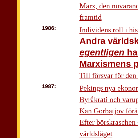
Marx, den nuvarand
framtid
1986:
Individens roll i hi
Andra världsk
egentligen
ha
Marxismens pl
Till försvar för den
1987:
Pekings nya ekonom
Byråkrati och varu
Kan Gorbatjov förä
Efter börskraschen
världsläget