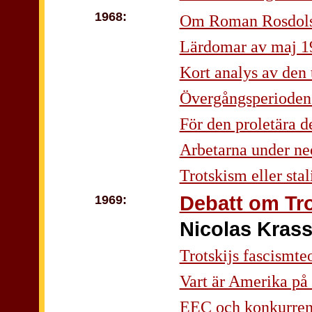
1968:
Om Roman Rosdols
Lärdomar av maj 1
Kort analys av den 
Övergångsperioden
För den proletära 
Arbetarna under ne
Trotskism eller sta
Debatt om Tr
1969:
Nicolas Krass
Trotskijs fascismte
Vart är Amerika på
EEC och konkurre