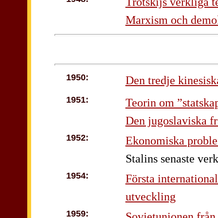
Trotskijs verkliga 
Marxism och demok
1950:
Den tredje kinesisk
1951:
Teorin om ”statska
Den jugoslaviska fr
1952:
Ekonomiska proble
Stalins senaste ver
1954:
Första international
utveckling
1959:
Sovjetunionen från 