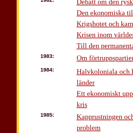
1982:
Debatt om den rysk
Den ekonomiska ti
Krigshotet och kam
Krisen inom världe
Till den permanenta
1983:
Om förtruppspartie
1984:
Halvkoloniala och 
länder
Ett ekonomiskt upp
kris
1985:
Kapprustningen och
problem