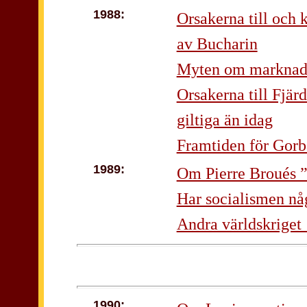
1988:
Orsakerna till och 
av Bucharin
Myten om marknad
Orsakerna till Fjär
giltiga än idag
Framtiden för Gorb
1989:
Om Pierre Broués ”T
Har socialismen nå
Andra världskriget
1990: