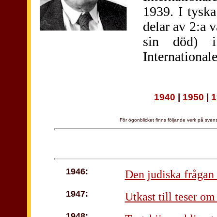
1939. I tyska
delar av 2:a v
sin död) i
International
1940
|
1950
|
1
För ögonblicket finns följande verk på sve
1946:
Den judiska frågan 
1947:
Utkast till teser om
1948: