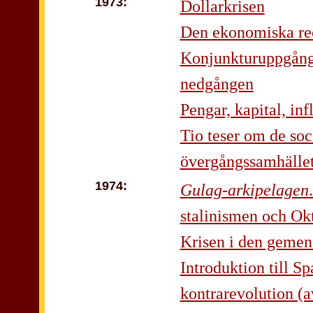
1973:
Dollarkrisen
Den ekonomiska rec
Konjunkturuppgång
nedgången
Pengar, kapital, inf
Tio teser om de so
övergångssamhället
1974:
Gulag-arkipelagen
stalinismen och Ok
Krisen i den gem
Introduktion till S
kontrarevolution (