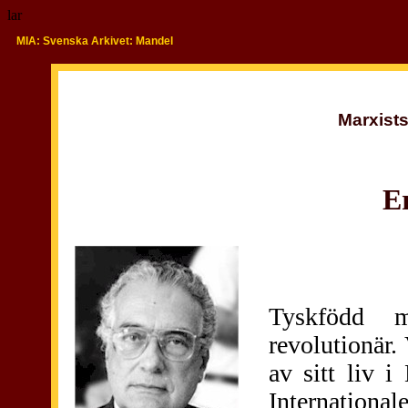
lar
MIA: Svenska Arkivet: Mandel
Marxists
E
Tyskfödd m
revolutionär.
av sitt liv 
Internationa