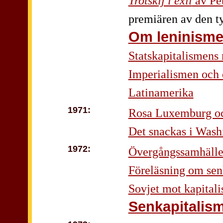
Trotskij i exil
av Pet
premiären av den t
Om leninism
Statskapitalismens 
Imperialismen och d
Latinamerika
1971:
Rosa Luxemburg oc
Det snackas i Wash
1972:
Övergångssamhälle
Föreläsning om sen
Sovjet mot kapitali
Senkapitalis