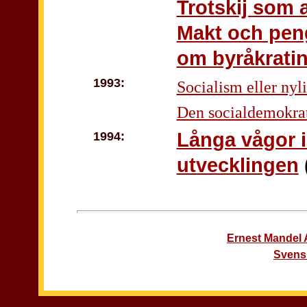
Trotskij som a
Makt och peng
om byråkrati
1993:
Socialism eller nyl
Den socialdemokrat
Långa vågor i
1994:
utvecklingen
Ernest Mandel 
Svens