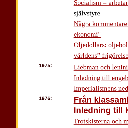
Socialism = arbeta
självstyre
Några kommentarer t
ekonomi"
Oljedollars: oljebo
världens” frigörelse
1975:
Liebman och lenin
Inledning till enge
Imperialismens ned
Från klassam
1976:
Inledning till 
Trotskisterna och m