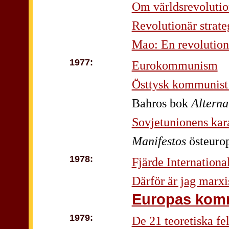
Om världsrevolutio
Revolutionär strate
Mao: En revolutionä
1977:
Eurokommunism
Östtysk kommunist 
Bahros bok
Alterna
Sovjetunionens kara
Manifestos
östeuro
1978:
Fjärde Internationa
Därför är jag marxi
Europas komm
1979:
De 21 teoretiska f