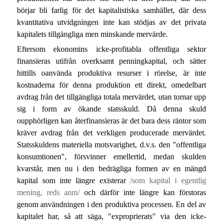
börjar bli farlig för det kapitalistiska samhället, där dess
kvantitativa utvidgningen inte kan stödjas av det privata
kapitalets tillgängliga men minskande mervärde.
Eftersom ekonomins icke-profitabla offentliga sektor
finansieras utifrån overksamt penningkapital, och sätter
hittills oanvända produktiva resurser i rörelse, är inte
kostnaderna för denna produktion ett direkt, omedelbart
avdrag från det tillgängliga totala mervärdet, utan tornar upp
sig i form av ökande statsskuld. Då denna skuld
oupphörligen kan återfinansieras är det bara dess räntor som
kräver avdrag från det verkligen producerade mervärdet.
Statsskuldens materiella motsvarighet, d.v.s. den "offentliga
konsumtionen", försvinner emellertid, medan skulden
kvarstår, men nu i den bedrägliga formen av en mängd
kapital som inte längre existerar
/som kapital i egentlig
mening, reds anm/
och därför inte längre kan förstoras
genom användningen i den produktiva processen. En del av
kapitalet har, så att säga, "exproprierats" via den icke-