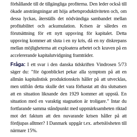
förhållande till de tillgängliga profiterna. Den leder också till
ökade ansträngningar att höja arbetsproduktiviteten och, om
dessa lyckas, återställs det nödvändiga sambandet mellan
profitabilitet och ackumulation. Krisen är således en
förutsättning för ett nytt uppsving för kapitalet. Detta
uppsving kommer att sluta i en ny kris, då en ny diskrepans
mellan möjligheterna att exploatera arbetet och kraven på en
accelererande kapitalutvidgning framträder.
Fråga:
I ett svar i den danska tidskriften Vindrosen 5/73
säger du: "för ögonblicket pekar alla symptom på att en
allmän kapitalistisk produktionskris håller på att utvecklas,
men utifrån detta skulle det vara förhastat att dra slutsatsen
att en situation liknande den 1929 kommer att uppstå. En
situation med en varaktig stagnation är troligare." Intar du
fortfarande samma ståndpunkt med uppmärksamheten riktad
mot det faktum att den nuvarande krisen håller på att
fördjupas alltmer? I Danmark uppgår t.ex. arbetslösheten till
närmare 15%.