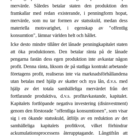
mervärde. Således betalar staten den produktion den
framkallar med redan existerande, i penningform hopat,
mervärde, som nu tar formen av statsskuld, medan dess
materiella motsvarighet, i egenskap av "offentlig
konsumtion", lämnar världen helt och hållet.
Icke desto mindre tillåter det lånade penningkapitalet staten
att öka produktionen. Den betalar ränta på de lånade
pengarna fastän dess egen produktion inte avkastar någon
profit. Denna ränta, liksom de på statliga kontrakt arbetande
företagens profit, realiseras inte via marknadsförhållandena
utan betalas med hjälp av skatter och nya lån, d.v.s. med
hjälp av det totala samhälleliga mervärdet från det
fortfarande produktiva, d.v.s. profitavkastande, kapitalet.
Kapitalets fortlöpande negativa investering (disinvestment)
genom den förstorade "offentliga konsumtionen", som visar
sig i en ökande statsskuld, åtföljs av en reduktion av det
samhälleliga kapitalets profitkvot, vilket förhindrar
ackumulationsprocessens återupptagande. Långtifrån att