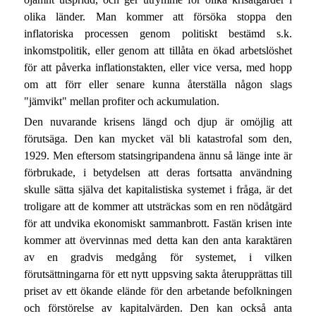
olika länder. Man kommer att försöka stoppa den
inflatoriska processen genom politiskt bestämd s.k.
inkomstpolitik, eller genom att tillåta en ökad arbetslöshet
för att påverka inflationstakten, eller vice versa, med hopp
om att förr eller senare kunna återställa någon slags
"jämvikt" mellan profiter och ackumulation.
Den nuvarande krisens längd och djup är omöjlig att
förutsäga. Den kan mycket väl bli katastrofal som den,
1929. Men eftersom statsingripandena ännu så länge inte är
förbrukade, i betydelsen att deras fortsatta användning
skulle sätta själva det kapitalistiska systemet i fråga, är det
troligare att de kommer att utsträckas som en ren nödåtgärd
för att undvika ekonomiskt sammanbrott. Fastän krisen inte
kommer att övervinnas med detta kan den anta karaktären
av en gradvis medgång för systemet, i vilken
förutsättningarna för ett nytt uppsving sakta återupprättas till
priset av ett ökande elände för den arbetande befolkningen
och förstörelse av kapitalvärden. Den kan också anta