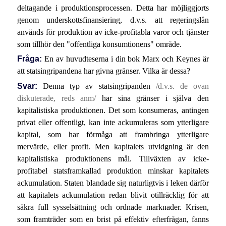
deltagande i produktionsprocessen. Detta har möjliggjorts
genom underskottsfinansiering, d.v.s. att regeringslån
används för produktion av icke-profitabla varor och tjänster
som tillhör den "offentliga konsumtionens" område.
Fråga:
En av huvudteserna i din bok Marx och Keynes är
att statsingripandena har givna gränser. Vilka är dessa?
Svar:
Denna typ av statsingripanden
/d.v.s. de ovan
diskuterade, reds anm/
har sina gränser i själva den
kapitalistiska produktionen. Det som konsumeras, antingen
privat eller offentligt, kan inte ackumuleras som ytterligare
kapital, som har förmåga att frambringa ytterligare
mervärde, eller profit. Men kapitalets utvidgning är den
kapitalistiska produktionens mål. Tillväxten av icke-
profitabel statsframkallad produktion minskar kapitalets
ackumulation. Staten blandade sig naturligtvis i leken därför
att kapitalets ackumulation redan blivit otillräcklig för att
säkra full sysselsättning och ordnade marknader. Krisen,
som framträder som en brist på effektiv efterfrågan, fanns