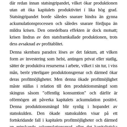
där redan innan statsingripandet, vilket ökar produktionen
utan att öka kapitalets produktivitet i lika hög grad.
Statsingripandet borde således snarare hindra än gynna
ackumulationsprocessen och således snarare fördjupa än
mildra krisen. Den omedelbara effekten är dock motsatt;
krisen lindras av den statsframkallade produktionen, trots
dess avsaknad av profitablitet.
Denna skenbara paradox löses av det faktum, att vilken
form av investering som helst, antingen privat eller statlig,
sätter de produktiva resurserna i arbete, vilket i sin tur, i viss
mån, berör ytterligare produktionsgrenar och därmed ökar
deras profitmöjligheter. Men denna ökade profitmöjlighet
måste ställas i relation till den produktionsmängd som
skingras såsom "offentlig konsumtion" och därför är
oförmögen att påverka kapitalets ackumulation positivt.
Denna produktionsmängd blir synlig i hopandet av
statsskulden. Den ökade statsskulden visar på ett
fortskridande fall i kapitalets profitmöjligheter och därmed
en minskande ackumulationsgrad, eller det kapitalistiska