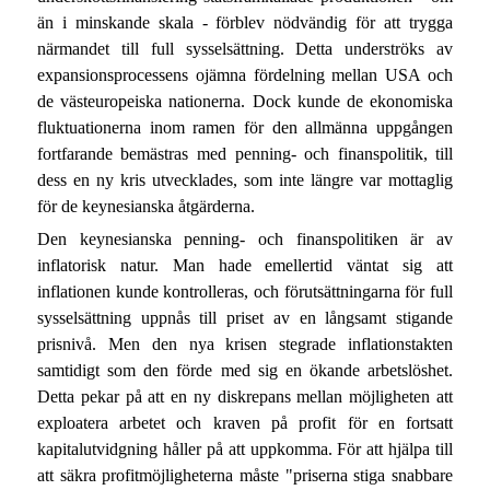
än i minskande skala - förblev nödvändig för att trygga
närmandet till full sysselsättning. Detta underströks av
expansionsprocessens ojämna fördelning mellan USA och
de västeuropeiska nationerna. Dock kunde de ekonomiska
fluktuationerna inom ramen för den allmänna uppgången
fortfarande bemästras med penning- och finanspolitik, till
dess en ny kris utvecklades, som inte längre var mottaglig
för de keynesianska åtgärderna.
Den keynesianska penning- och finanspolitiken är av
inflatorisk natur. Man hade emellertid väntat sig att
inflationen kunde kontrolleras, och förutsättningarna för full
sysselsättning uppnås till priset av en långsamt stigande
prisnivå. Men den nya krisen stegrade inflationstakten
samtidigt som den förde med sig en ökande arbetslöshet.
Detta pekar på att en ny diskrepans mellan möjligheten att
exploatera arbetet och kraven på profit för en fortsatt
kapitalutvidgning håller på att uppkomma. För att hjälpa till
att säkra profitmöjligheterna måste "priserna stiga snabbare