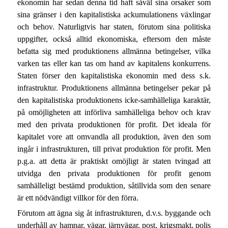
ekonomin har sedan denna tid haft såväl sina orsaker som
sina gränser i den kapitalistiska ackumulationens växlingar
och behov. Naturligtvis har staten, förutom sina politiska
uppgifter, också alltid ekonomiska, eftersom den måste
befatta sig med produktionens allmänna betingelser, vilka
varken tas eller kan tas om hand av kapitalens konkurrens.
Staten förser den kapitalistiska ekonomin med dess s.k.
infrastruktur. Produktionens allmänna betingelser pekar på
den kapitalistiska produktionens icke-samhälleliga karaktär,
på omöjligheten att införliva samhälleliga behov och krav
med den privata produktionen för profit. Det ideala för
kapitalet vore att omvandla all produktion, även den som
ingår i infrastrukturen, till privat produktion för profit. Men
p.g.a. att detta är praktiskt omöjligt är staten tvingad att
utvidga den privata produktionen för profit genom
samhälleligt bestämd produktion, såtillvida som den senare
är ett nödvändigt villkor för den förra.
Förutom att ägna sig åt infrastrukturen, d.v.s. byggande och
underhåll av hamnar, vägar, järnvägar, post, krigsmakt, polis