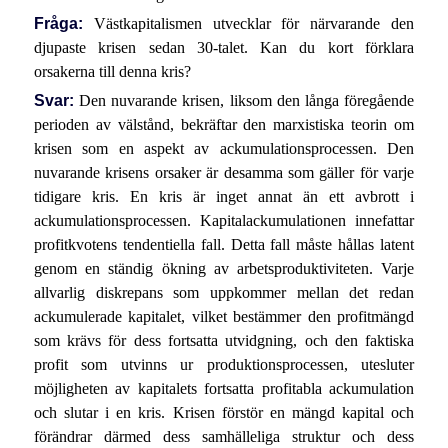
Fråga:
Västkapitalismen utvecklar för närvarande den
djupaste krisen sedan 30-talet. Kan du kort förklara
orsakerna till denna kris?
Svar:
Den nuvarande krisen, liksom den långa föregående
perioden av välstånd, bekräftar den marxistiska teorin om
krisen som en aspekt av ackumulationsprocessen. Den
nuvarande krisens orsaker är desamma som gäller för varje
tidigare kris. En kris är inget annat än ett avbrott i
ackumulationsprocessen. Kapitalackumulationen innefattar
profitkvotens tendentiella fall. Detta fall måste hållas latent
genom en ständig ökning av arbetsproduktiviteten. Varje
allvarlig diskrepans som uppkommer mellan det redan
ackumulerade kapitalet, vilket bestämmer den profitmängd
som krävs för dess fortsatta utvidgning, och den faktiska
profit som utvinns ur produktionsprocessen, utesluter
möjligheten av kapitalets fortsatta profitabla ackumulation
och slutar i en kris. Krisen förstör en mängd kapital och
förändrar därmed dess samhälleliga struktur och dess