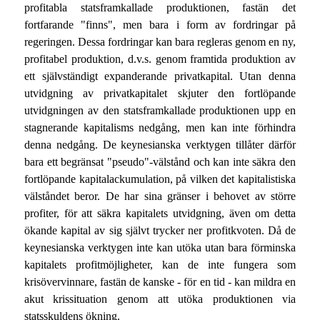
profitabla statsframkallade produktionen, fastän det
fortfarande "finns", men bara i form av fordringar på
regeringen. Dessa fordringar kan bara regleras genom en ny,
profitabel produktion, d.v.s. genom framtida produktion av
ett självständigt expanderande privatkapital. Utan denna
utvidgning av privatkapitalet skjuter den fortlöpande
utvidgningen av den statsframkallade produktionen upp en
stagnerande kapitalisms nedgång, men kan inte förhindra
denna nedgång. De keynesianska verktygen tillåter därför
bara ett begränsat "pseudo"-välstånd och kan inte säkra den
fortlöpande kapitalackumulation, på vilken det kapitalistiska
välståndet beror. De har sina gränser i behovet av större
profiter, för att säkra kapitalets utvidgning, även om detta
ökande kapital av sig självt trycker ner profitkvoten. Då de
keynesianska verktygen inte kan utöka utan bara förminska
kapitalets profitmöjligheter, kan de inte fungera som
krisövervinnare, fastän de kanske - för en tid - kan mildra en
akut krissituation genom att utöka produktionen via
statsskuldens ökning.