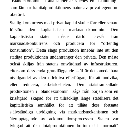
"Blandekonomin" i alla länder är således en "blandning"
som lämnar kapitalproduktionens natur av privat egendom
oberörd.
Statlig konkurrens med privat kapital skulle förr eller senare
förstöra den kapitalistiska marknadsekonomin. Den
kapitalistiska staten måste därför avstå från
marknadskonkurrens och producera för "offentlig
konsumtion". Detta slags produktion innebär inte att den
statliga produktionen undantränger den privata. Den måste
också skiljas från statens omvårdnad av infrastrukturen,
eftersom dess enda grundläggande skäl är det omedelbara
utvidgandet av den effektiva efterfrågan, för att undvika,
eller reducera, arbetslösheten. Den statsframkallade
produktionen i "blandekonomin" sågs från början som en
krisåtgärd, skapad för att tillräckligt länge stabilisera det
kapitalistiska samhället för att tillåta dess fortsatta
självständiga utvidgning via marknadsmekanismen och
återupptagande av ackumulationsprocessen. Staten var
tvingad att öka totalproduktionen bortom sitt "normalt"