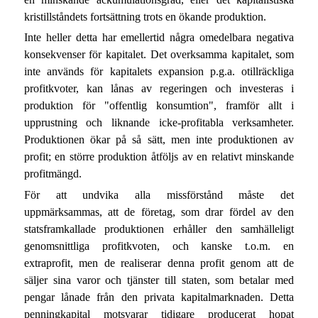
kristillståndets fortsättning trots en ökande produktion.
Inte heller detta har emellertid några omedelbara negativa
konsekvenser för kapitalet. Det overksamma kapitalet, som
inte används för kapitalets expansion p.g.a. otillräckliga
profitkvoter, kan lånas av regeringen och investeras i
produktion för "offentlig konsumtion", framför allt i
upprustning och liknande icke-profitabla verksamheter.
Produktionen ökar på så sätt, men inte produktionen av
profit; en större produktion åtföljs av en relativt minskande
profitmängd.
För att undvika alla missförstånd måste det
uppmärksammas, att de företag, som drar fördel av den
statsframkallade produktionen erhåller den samhälleligt
genomsnittliga profitkvoten, och kanske t.o.m. en
extraprofit, men de realiserar denna profit genom att de
säljer sina varor och tjänster till staten, som betalar med
pengar lånade från den privata kapitalmarknaden. Detta
penningkapital motsvarar tidigare producerat hopat