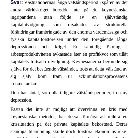
Svar:
Västnationernas långa välståndsperiod i spåren av det
andra världskriget berodde inte på de keynesianska
ingripandena utan följde av en självständig
kapitalutvidgning, som orsakades av strukturella
förändringar frambringade av den enorma värdemässiga och
fysiska kapitalförstörelsen under den föregående långa
depressionen och kriget. En samtidig ökning i
arbetsproduktiviteten avkastade åter en profitkvot som tillät
kapitalets fortsatta utvidgning. Keynesianerna berömde sig
själva för det bestående välståndet, trots att detta välstånd av
sig själv kom fram ur ackumulationsprocessens
krismekanism.
Den har slutat, som alla tidigare välståndsperioder, i en ny
depression.
Fastän det inte är möjligt att övervinna en kris med
keynesianska metoder, har dessa förmåga att mildra en
krissituation på det privata kapitalets bekostnad. Deras
ständiga tillämpning skulle dock förstora ekonomins icke-