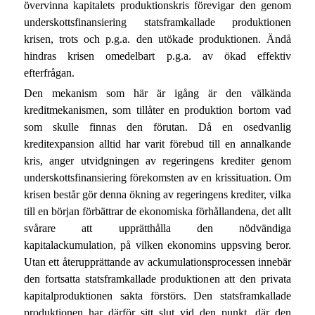
övervinna kapitalets produktionskris förevigar den genom
underskottsfinansiering statsframkallade produktionen
krisen, trots och p.g.a. den utökade produktionen. Ändå
hindras krisen omedelbart p.g.a. av ökad effektiv
efterfrågan.
Den mekanism som här är igång är den välkända
kreditmekanismen, som tillåter en produktion bortom vad
som skulle finnas den förutan. Då en osedvanlig
kreditexpansion alltid har varit förebud till en annalkande
kris, anger utvidgningen av regeringens krediter genom
underskottsfinansiering förekomsten av en krissituation. Om
krisen består gör denna ökning av regeringens krediter, vilka
till en början förbättrar de ekonomiska förhållandena, det allt
svårare att upprätthålla den nödvändiga
kapitalackumulation, på vilken ekonomins uppsving beror.
Utan ett återupprättande av ackumulationsprocessen innebär
den fortsatta statsframkallade produktionen att den privata
kapitalproduktionen sakta förstörs. Den statsframkallade
produktionen har därför sitt slut vid den punkt, där den