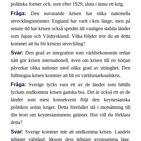
politiska former och, som efter 1929, sluta i ännu ett krig.
Fråga:
Den nuvarande krisen har olika nationella
utvecklingsmönster. England har varit i kris länge, men på
senare tid har krisen också spridits till vanligen stabila länder
som Japan och Västtyskland. Vilka följder tror du att detta
kommer att ha för krisens utveckling?
Svar:
Den grad av integration som världsekonomin redan
nått gör krisen internationell, även om krisen till en början
påverkar olika nationer med olika grad av stränghet. Den
fullmogna krisen kommer att bli en världsmarknadskris.
Fråga:
Sverige tycks vara ett av de länder som hittills
lyckats undkomma krisen ganska bra. Det är också ett av de
länder som mest konsekvent följt den keynesianska
politiken sedan kriget. Detta förefaller stå i motsättning till
din teori om keynesianismens gränser. Hur vill du förklara
detta?
Svar:
Sverige kommer inte att undkomma krisen. Landets
tidigare välstånd, liksom dess tidigare gynnsamma läge,