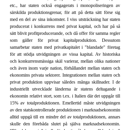
etc., har staten också engagerats i monopoliseringen av
särskilda produktionsgrenar, för att på detta sätt förse sig
med en del av sina inkomster. I viss utsträckning har staten
producerat i konkurrens med privat kapital, och har på så
sätt blivit profitproducerande, och då offer för samma regler
som gäller för privat kapitalproduktion. Dessutom
samarbetar staten med privatkapitalet i "blandade" företag
för att stödja utvidgningen av vissa kapital. Av historiska
och konkurrensmässiga skäl varierar, mellan olika nationer
och även inom varje nation, förhållandet mellan staten och
ekonomins privata sektorer. Integrationen mellan staten och
privat produktion uppvisar således många skillnader. I de
industriellt utvecklade länderna är statens deltagande i
ekonomin relativt stort, som t.ex. i Italien där det uppgår till
15% av totalproduktionen. Emellertid måste utvidgningen
av den statskontrollerade produktionen i marknadsekonomin
alltid uppgå till en mindre del av totalproduktionen, annars
skulle den förebåda slutet på själva marknadsekonomin.