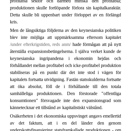
profitabla sektor och därmed minska den profitabla;
produktionen skulle fortlöpande förlora sin kapitalkaraktär.
Detta skulle bli uppenbart under förloppet av en förlängd
kris.
Men de långsiktiga följderna av den keynesianska politiken
blev inte möjliga att uppmärksamma eftersom kapitalet
/under efterkrigstiden, reds anm/
hade förmågan att på nytt
återställa expansionsbetingelserna. I själva verket kunde de
keynesianska ingripandena i ekonomin hejdas och
förhållandet mellan profitabel och icke-profitabel produktion
stabiliseras på en punkt där det inte stod i vägen för
kapitalets fortsatta utvidgning. Fastän statsskulderna fortsatte
att öka absolut, föll de i förhållande till den totala
samhälleliga produktionen. Den förstorade "offentliga
konsumtionen" försvagade inte den expansionsgrad som
kännetecknar ett tillstånd av kapitalistiskt välstånd.
Osäkerheten i det ekonomiska uppsvinget angavs emellertid
av det faktum, att i en del länder den genom
underskottsfinansiering statsframkallade produktionen - om