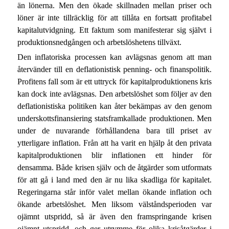
än lönerna. Men den ökade skillnaden mellan priser och
löner är inte tillräcklig för att tillåta en fortsatt profitabel
kapitalutvidgning. Ett faktum som manifesterar sig självt i
produktionsnedgången och arbetslöshetens tillväxt.
Den inflatoriska processen kan avlägsnas genom att man
återvänder till en deflationistisk penning- och finanspolitik.
Profitens fall som är ett uttryck för kapitalproduktionens kris
kan dock inte avlägsnas. Den arbetslöshet som följer av den
deflationistiska politiken kan åter bekämpas av den genom
underskottsfinansiering statsframkallade produktionen. Men
under de nuvarande förhållandena bara till priset av
ytterligare inflation. Från att ha varit en hjälp åt den privata
kapitalproduktionen blir inflationen ett hinder för
densamma. Både krisen själv och de åtgärder som utformats
för att gå i land med den är nu lika skadliga för kapitalet.
Regeringarna står inför valet mellan ökande inflation och
ökande arbetslöshet. Men liksom välståndsperioden var
ojämnt utspridd, så är även den framspringande krisen
ojämnt utspridd, och ger utrymme för olika krisåtgärder i