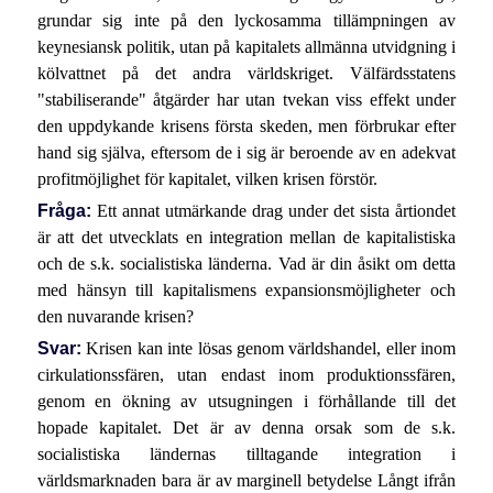
grundar sig inte på den lyckosamma tillämpningen av
keynesiansk politik, utan på kapitalets allmänna utvidgning i
kölvattnet på det andra världskriget. Välfärdsstatens
"stabiliserande" åtgärder har utan tvekan viss effekt under
den uppdykande krisens första skeden, men förbrukar efter
hand sig själva, eftersom de i sig är beroende av en adekvat
profitmöjlighet för kapitalet, vilken krisen förstör.
Fråga:
Ett annat utmärkande drag under det sista årtiondet
är att det utvecklats en integration mellan de kapitalistiska
och de s.k. socialistiska länderna. Vad är din åsikt om detta
med hänsyn till kapitalismens expansionsmöjligheter och
den nuvarande krisen?
Svar:
Krisen kan inte lösas genom världshandel, eller inom
cirkulationssfären, utan endast inom produktionssfären,
genom en ökning av utsugningen i förhållande till det
hopade kapitalet. Det är av denna orsak som de s.k.
socialistiska ländernas tilltagande integration i
världsmarknaden bara är av marginell betydelse Långt ifrån