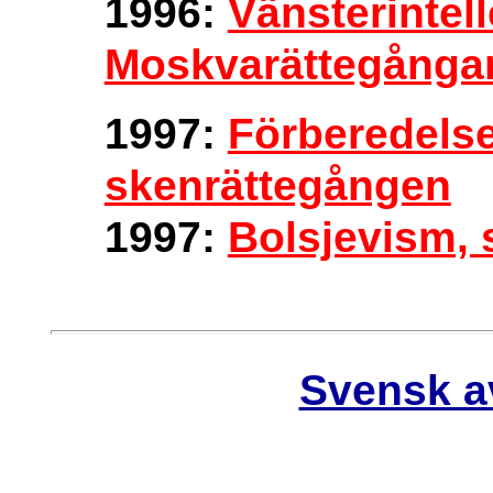
1996:
Vänsterintel
Moskvarättegånga
1997:
Förberedelse
skenrättegången
1997:
Bolsjevism, 
Svensk a