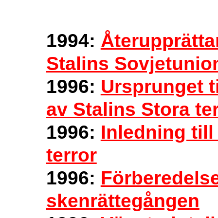
1994:
Återupprätta
Stalins Sovjetunio
1996:
Ursprunget t
av Stalins Stora te
1996:
Inledning til
terror
1996:
Förberedelse
skenrättegången