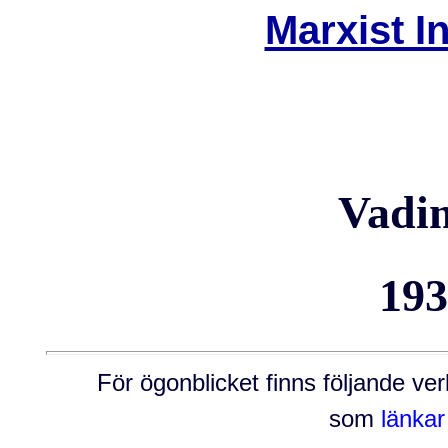
Marxist I
Vadi
193
För ögonblicket finns följande v
som
länkar