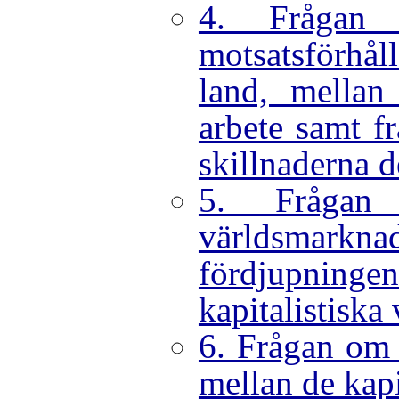
4. Frågan
motsatsförhå
land, mellan
arbete samt f
skillnaderna 
5. Frågan
världsmarkn
fördjupning
kapitalistiska
6. Frågan om 
mellan de kapi