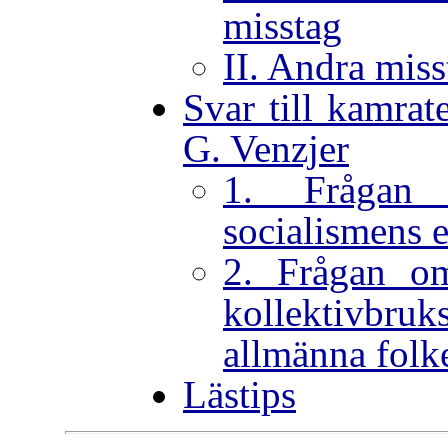
misstag
II. Andra mis
Svar till kamrat
G. Venzjer
1. Frågan
socialismens 
2. Frågan om
kollektivbr
allmänna fol
Lästips