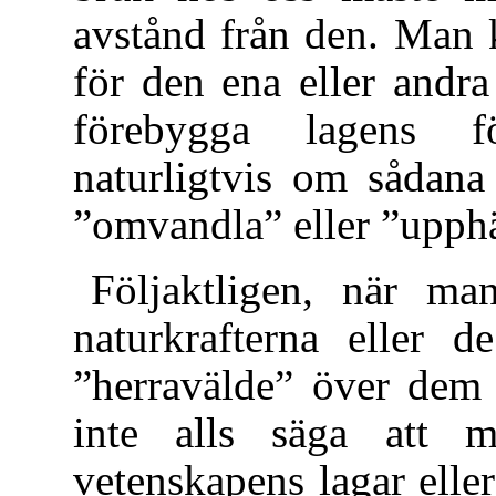
avstånd från den. Man 
för den ena eller andr
förebygga lagens f
naturligtvis om sådan
”omvandla” eller ”upph
Följaktligen, när ma
naturkrafterna eller 
”herravälde” över dem 
inte alls säga att 
vetenskapens lagar elle