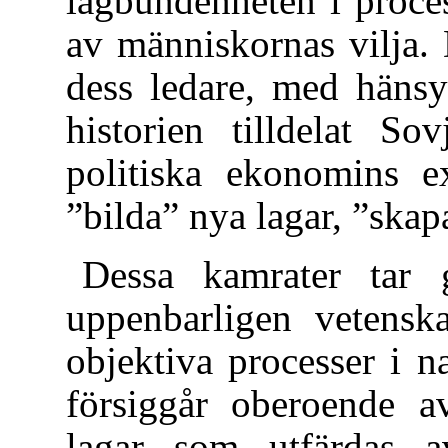
lagbundenheten i proce
av människornas vilja. 
dess ledare, med hänsy
historien tilldelat So
politiska ekonomins ex
”bilda” nya lagar, ”skap
Dessa kamrater tar g
uppenbarligen vetenska
objektiva processer i na
försiggår oberoende a
lagar som utfärdas av