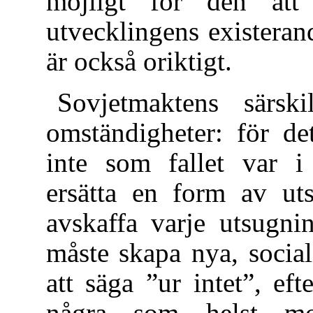
möjligt för den at
utvecklingens existeran
är också oriktigt.
Sovjetmaktens särsk
omständigheter: för de
inte som fallet var i 
ersätta en form av u
avskaffa varje utsugni
måste skapa nya, social
att säga ”ur intet”, ef
några som helst mog