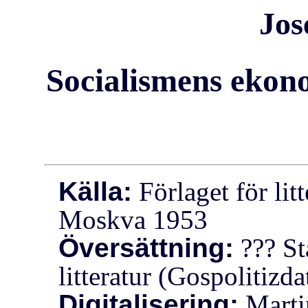
Jos
Socialismens ekon
Källa:
Förlaget för lit
Moskva 1953
Översättning:
??? Sta
litteratur (Gospolitizd
Digitalisering:
Marti