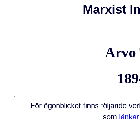
Marxist I
Arvo
189
För ögonblicket finns följande v
som
länkar