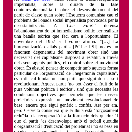
imperialista, sobre la durada de la fase
contrarevolucionària i sobre el desenvolupament del
partit de classe quan sobre l'Esquerra comunista cau el
problema de l'onada social-imperialista provocada per la
desestalinització. A ‘
Che Fare?
’ defensa
l'abandonament de tot immediatisme polític per realitzar
una batalla teòrica que faci cara a l'oportunisme. El
novembre del 1957 a Livorno afirma: "[…] La
burocratització d'aitals partits [PCI e PSI] no és un
fenomen degeneratiu del moviment obrer sinó una
necessitat del capitalisme disposat a establir, a través
dels seus agents polítics, el control sobre el moviment
obrer. És absurd pensar de competir amb aquesta forma
particular de l'organització de l'hegemonia capitalista",
és a dir cal fundar un nou partit que sigui de classe i
revolucionari. Aquest partit ‘no pot ésser el fruit de la
pura voluntat política i teòrica’, sinó que necessita les
condicions objectives que permetin que les masses
proletàries expressin un moviment revolucionari de
base, encara que sigui genèric i confús. Ara per ara,
però Cervetto considera que la lluita està ‘forçosament
reduïda a la recuperació i a la formació dels quadres’ i
que el partit "es desenvolupa amb el treball quotidià
d'organització i d'educació del proletariat i no es basa en
onades d'espontaneïtat i en l'espectativa de