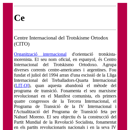
Ce
Centre Internacional del Trotskisme Ortodox
(CITO)
Organització internacional
d'orientació trotskista-
morenista. El seu nom oficial, en espanyol, és Centro
Internacional del Trotskismo Ortodoxo. Agrupa
diverses corrents centre-americanes i argentines. Fou
fundat el juliol del 1994 arran d'una escissió de la Lliga
Internacional del Treballadors-Quarta Internacional
(
LIT-QI
), quan aquesta abandonà el mètode del
programa de transició. Fonamenta el seu marxisme
revolucionari en el Manifest comunista, els primers
quatre congressos de la Tercera Internacional, el
Programa de Transició de la IV Internacional i
l'Actualització del Programa de Transició feta per
Nahuel Moreno. El seu objectiu és la construcció del
Partit Mundial de la Revolució Socialista, fonamentat
en els partits revolucionaris nacionals i en la seva IV