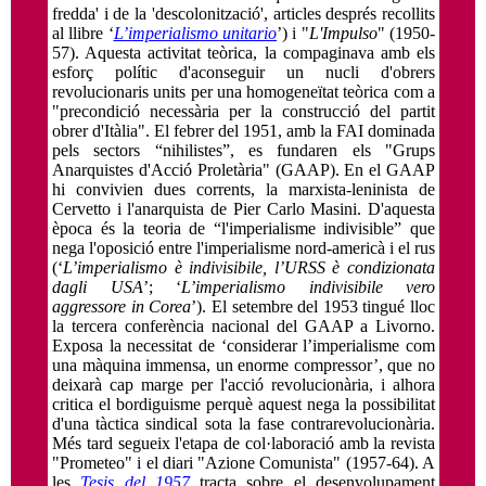
fredda' i de la 'descolonització', articles després recollits
al llibre ‘
L’imperialismo unitario
’) i "
L'Impulso
" (1950-
57). Aquesta activitat teòrica, la compaginava amb els
esforç polític d'aconseguir un nucli d'obrers
revolucionaris units per una homogeneïtat teòrica com a
"precondició necessària per la construcció del partit
obrer d'Itàlia". El febrer del 1951, amb la FAI dominada
pels sectors “nihilistes”, es fundaren els "Grups
Anarquistes d'Acció Proletària" (GAAP). En el GAAP
hi convivien dues corrents, la marxista-leninista de
Cervetto i l'anarquista de Pier Carlo Masini. D'aquesta
època és la teoria de “l'imperialisme indivisible” que
nega l'oposició entre l'imperialisme nord-americà i el rus
(‘
L’imperialismo è indivisibile, l’URSS è condizionata
dagli USA
’; ‘
L’imperialismo indivisibile vero
aggressore in Corea
’). El setembre del 1953 tingué lloc
la tercera conferència nacional del GAAP a Livorno.
Exposa la necessitat de ‘considerar l’imperialisme com
una màquina immensa, un enorme compressor’, que no
deixarà cap marge per l'acció revolucionària, i alhora
critica el bordiguisme perquè aquest nega la possibilitat
d'una tàctica sindical sota la fase contrarevolucionària.
Més tard segueix l'etapa de col·laboració amb la revista
"Prometeo" i el diari "Azione Comunista" (1957-64). A
les
Tesis del 1957
tracta sobre el desenvolupament