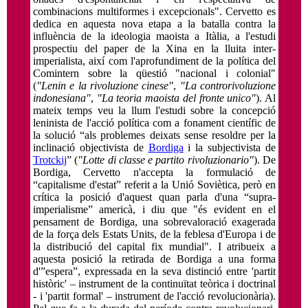
combinacions multiformes i excepcionals". Cervetto es
dedica en aquesta nova etapa a la batalla contra la
influència de la ideologia maoista a Itàlia, a l'estudi
prospectiu del paper de la Xina en la lluita inter-
imperialista, així com l'aprofundiment de la política del
Comintern sobre la qüestió "nacional i colonial"
(
"Lenin e la rivoluzione cinese"
,
"La controrivoluzione
indonesiana"
,
"La teoria
maoista del fronte unico"
). Al
mateix temps veu la llum l'estudi sobre la concepció
leninista de l'acció política com a fonament científic de
la solució “als problemes deixats sense resoldre per la
inclinació objectivista de
Bordiga
i la subjectivista de
Trotckij
” (
"Lotte di classe e partito rivoluzionario"
). De
Bordiga, Cervetto n'accepta la formulació de
“capitalisme d'estat” referit a la Unió Soviètica, però en
crítica la posició d'aquest quan parla d'una “supra-
imperialisme” americà, i diu que "és evident en el
pensament de Bordiga, una sobrevaloració exagerada
de la força dels Estats Units, de la feblesa d'Europa i de
la distribució del capital fix mundial". I atribueix a
aquesta posició la retirada de Bordiga a una forma
d'”espera”, expressada en la seva distinció entre 'partit
històric' – instrument de la continuïtat teòrica i doctrinal
- i 'partit formal' – instrument de l'acció revolucionària).