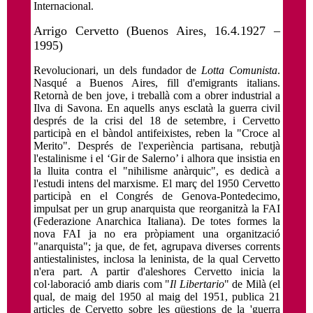
Internacional.
Arrigo Cervetto (Buenos Aires, 16.4.1927 –
1995)
Revolucionari, un dels fundador de
Lotta Comunista
.
Nasqué a Buenos Aires, fill d'emigrants italians.
Retornà de ben jove, i treballà com a obrer industrial a
Ilva di Savona. En aquells anys esclatà la guerra civil
després de la crisi del 18 de setembre, i Cervetto
participà en el bàndol antifeixistes, reben la "Croce al
Merito". Després de l'experiència partisana, rebutjà
l'estalinisme i el ‘Gir de Salerno’ i alhora que insistia en
la lluita contra el "nihilisme anàrquic", es dedicà a
l'estudi intens del marxisme. El març del 1950 Cervetto
participà en el Congrés de Genova-Pontedecimo,
impulsat per un grup anarquista que reorganitzà la FAI
(Federazione Anarchica Italiana). De totes formes la
nova FAI ja no era pròpiament una organització
"anarquista"; ja que, de fet, agrupava diverses corrents
antiestalinistes, inclosa la leninista, de la qual Cervetto
n'era part. A partir d'aleshores Cervetto inicia la
col·laboració amb diaris com "
Il Libertario
" de Milà (el
qual, de maig del 1950 al maig del 1951, publica 21
articles de Cervetto sobre les qüestions de la 'guerra