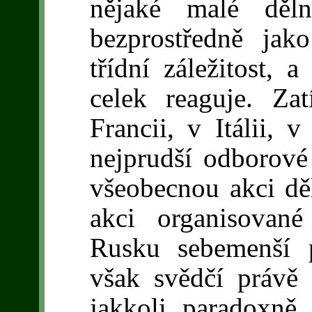
nějaké malé děln
bezprostředně jak
třídní záležitost, 
celek reaguje. Z
Francii, v Itálii, 
nejprudší odborové
všeobecnou akci dě
akci organisovan
Rusku sebemenší 
však svědčí právě
jakkoli paradoxn