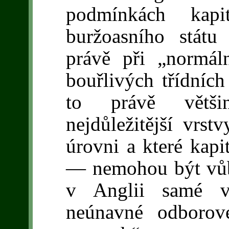
podmínkách kapit
buržoasního stát
právě při „normál
bouřlivých třídních
to právě většin
nejdůležitější vrstv
úrovni a které kapit
— nemohou být vůb
v Anglii samé vi
neúnavné odborov