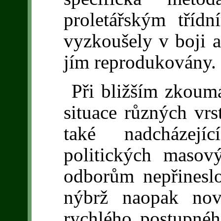
proletářským tříd
vyzkoušely v boji a
jím reprodukovány.
Při bližším zkou
situace různých vrst
také nadcházejí
politických maso
odborům nepřineslo
nýbrž naopak nov
rychlého postupného