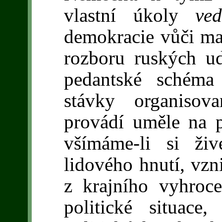
vlastní úkoly
ve
demokracie vůči ma
rozboru ruských udá
pedantské schéma
stávky organisov
provádí uměle na p
všímáme-li si ži
lidového hnutí, vzni
z krajního vyhroce
politické situace