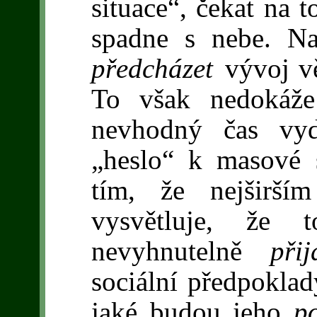
situace“, čekat na t
spadne s nebe. Na
předcházet
vývoj vě
To však nedokáže
nevhodný čas vyd
„heslo“ k masové 
tím, že nejširší
vysvětluje, že t
nevyhnutelně
při
sociální předpoklad
jaké budou jeho
p