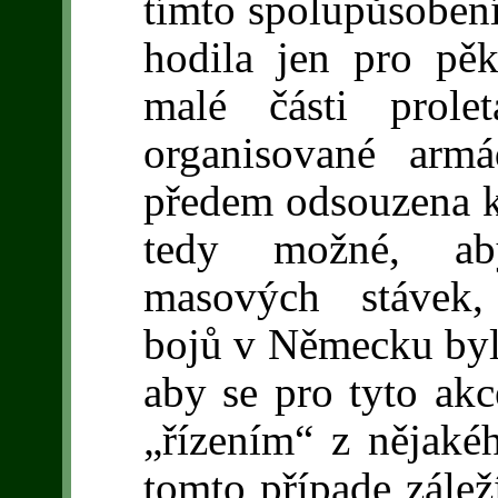
tímto spolupůsobení
hodila jen pro pě
malé části prolet
organisované armá
předem odsouzena k
tedy možné, ab
masových stávek,
bojů v Německu byli
aby se pro tyto akc
„řízením“ z nějakéh
tomto případe zálež