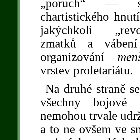
„poruch“ — s
chartistického hnut
jakýchkoli „rev
zmatků a vábení
organizování
me
vrstev proletariátu.
Na druhé straně s
všechny bojové or
nemohou trvale udrže
a to ne ovšem ve s