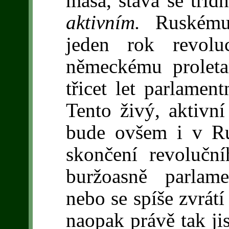
masa, stává se tří
aktivním.
Ruskému
jeden rok revolu
německému proleta
třicet let parlamen
Tento živý, aktivní 
bude ovšem i v Ru
skončení revolučn
buržoasně parlame
nebo se spíše zvrátí 
naopak právě tak ji