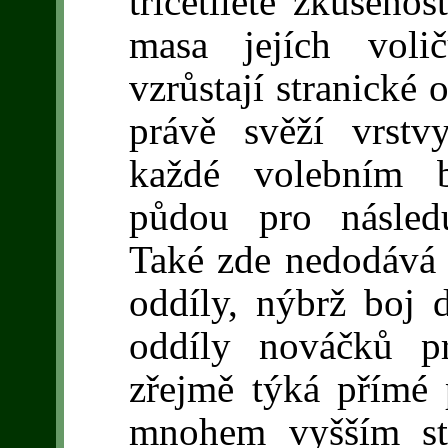
třicetileté zkušenos
masa jejích voli
vzrůstají stranické 
právě svěží vrstv
každé volebním b
půdou pro následu
Také zde nedodává 
oddíly, nýbrž boj 
oddíly nováčků pr
zřejmě týká přímé 
mnohem vyšším st