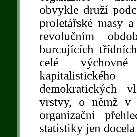
obvykle druží podc
proletářské masy a j
revolučním obdo
burcujících třídníc
celé výchovné
kapitalistickéh
demokratických vl
vrstvy, o němž v 
organizační přeh
statistiky jen docel