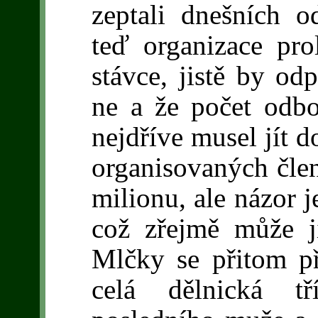
zeptali dnešních o
teď organizace pro
stávce, jistě by odp
ne a že počet odb
nejdříve musel jít d
organisovaných čle
milionu, ale názor j
což zřejmě může j
Mlčky se přitom p
celá dělnická 