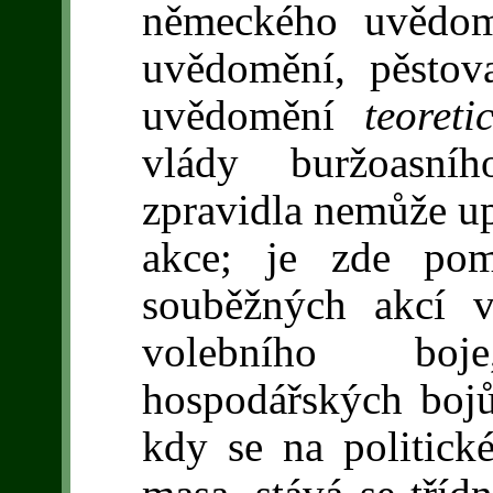
německého uvědomě
uvědomění, pěstova
uvědomění
teoret
vlády buržoasníh
zpravidla nemůže up
akce; je zde pom
souběžných akcí 
volebního bo
hospodářských bojů
kdy se na politick