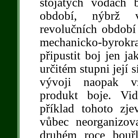
stojatých vodách 
období, nýbrž 
revolučních období
mechanicko-byro
připustit boj jen j
určitém stupni její 
vývoji naopak vz
produkt boje. Vid
příklad tohoto zj
vůbec neorganizova
druhém roce bouřl