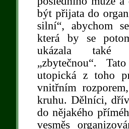
posledního muže a 
být přijata do orga
silní“, abychom s
která by se potom
ukázala také j
„zbytečnou“. Tat
utopická z toho p
vnitřním rozporem
kruhu. Dělníci, dří
do nějakého přímého
vesměs organizov