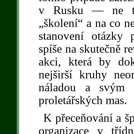
v Rusku — ne tak
„školení“ a na co n
stanovení otázky 
spíše na skutečně re
akci, která by dok
nejširší kruhy neo
náladou a svým p
proletářských mas.
K přeceňování a š
organizace v třídn