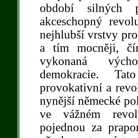
období silných p
akceschopný revoluč
nejhlubší vrstvy prol
a tím mocněji, č
vykonaná výcho
demokracie. Ta
provokativní a revo
nynější německé poli
ve vážném revol
pojednou za prapo