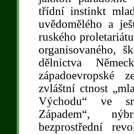
třídní instinkt ml
uvědomělého a ješ
ruského proletariátu
organisovaného, š
dělnictva Němec
západoevropské 
zvláštní ctnost „m
Východu“ ve sr
Západem“, nýb
bezprostřední re