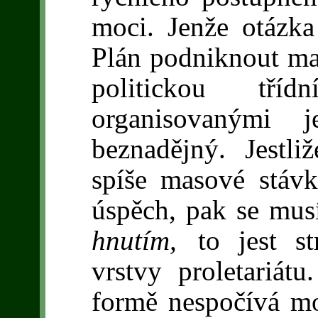
moci. Jenže otázka
Plán podniknout ma
politickou tř
organisovanými 
beznadějný. Jestl
spíše masové stáv
úspěch, pak se mus
hnutím,
to jest s
vrstvy proletariát
formě nespočívá mo