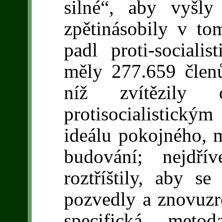
silné“, aby vyšly
zpětinásobily v to
padl proti-sociali
měly 277.659 člen
níž zvítězil
protisocialistick
ideálu pokojného, m
budování; nejdř
roztříštily, aby 
pozvedly a znovuzro
specifická metod