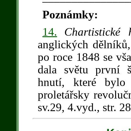
Poznámky:
14.
Chartistické 
anglických dělníků,
po roce 1848 se vša
dala světu první 
hnutí, které bylo
proletářsky revoluč
sv.29, 4.vyd., str. 2