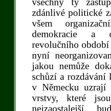
všechny ty zástu
zdánlivé politické 
všem organizačn
demokracie a o
revolučního období 
nyní neorganizova
jakou nemůže doká
schůzí a rozdávání 
v Německu uzrají 
vrstvy, které jso
nejzaostalejší, 