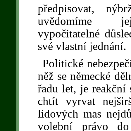
předpisovat, nýb
uvědomíme jej
vypočitatelné důsl
své vlastní jednání.
Politické nebezpečí
něž se německé děln
řadu let, je reakční
chtít vyrvat nejši
lidových mas nejdůl
volební právo do