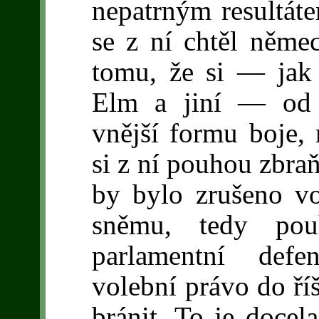
nepatrným resultát
se z ní chtěl němec
tomu, že si — jak 
Elm a jiní — od 
vnější formu boje,
si z ní pouhou zbraň
by bylo zrušeno vo
sněmu, tedy pouh
parlamentní defe
volební právo do ř
bránit. To je docel