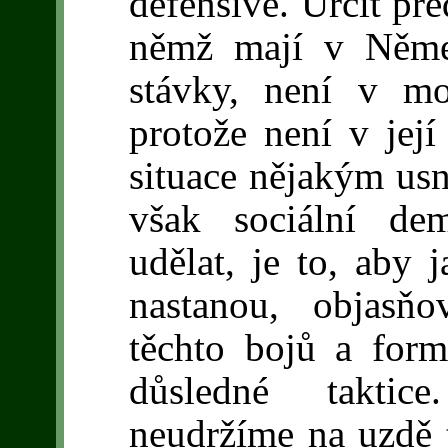
defensivě. Určit př
němž mají v Něme
stávky, není v mo
protože není v její
situace nějakým usn
však sociální de
udělat, je to, aby 
nastanou, objasňo
těchto bojů a form
důsledné taktice
neudržíme na uzdě 