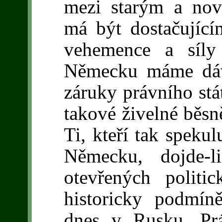
mezi starým a nov
má být dostačujíc
vehemence a síly
Německu máme dáv
záruky právního stá
takové živelné běsně
Ti, kteří tak spekul
Německu, dojde-l
otevřených politi
historicky podmín
dnes v Rusku. Prá