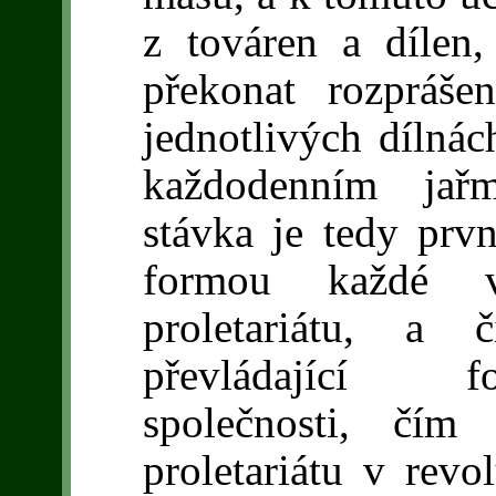
z továren a dílen,
překonat rozpráše
jednotlivých dílnác
každodenním jař
stávka je tedy prvn
formou každé v
proletariátu, a
převládající f
společnosti, čím
proletariátu v revo