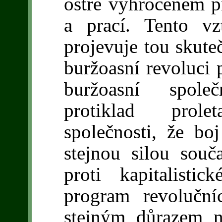
ostře vyhroceném p
a prací. Tento vz
projevuje tou skuteč
buržoasní revoluci 
buržoasní spole
protiklad prole
společnosti, že boj
stejnou silou souč
proti kapitalisti
program revolučn
stejným důrazem n