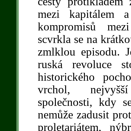
cesty protikladem
mezi kapitálem a
kompromisů mezi 
scvrkla se na krátko
zmlklou episodu. Je
ruská revoluce s
historického pocho
vrchol, nejvyšš
společnosti, kdy s
nemůže zadusit prot
proletariátem, ný