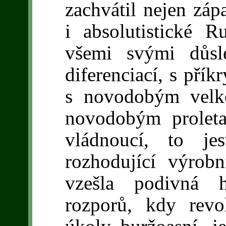
zachvátil nejen zá
i absolutistické 
všemi svými důsl
diferenciací, s přík
s novodobým velk
novodobým proleta
vládnoucí, to je
rozhodující výrob
vzešla podivná h
rozporů, kdy revo