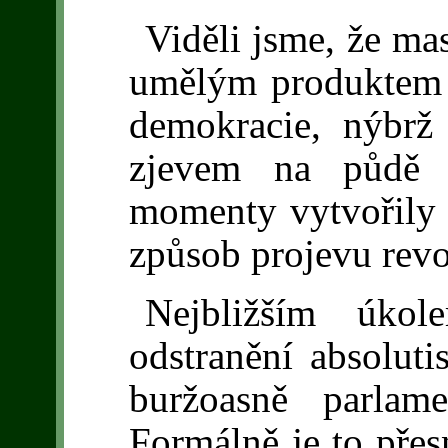
Viděli jsme, že ma
umělým produktem z
demokracie, nýbrž
zjevem na půdě n
momenty vytvořily 
způsob projevu revo
Nejbližším úkol
odstranění absolut
buržoasně parlame
Formálně je to přes