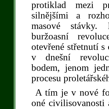
protiklad mezi p
silnějšími a rozh
masové stávky. D
buržoasní revolu
otevřené střetnutí s
v dnešní revoluc
bodem, jenom jed
procesu proletářské
A tím je v nové f
oné civilisovanosti 