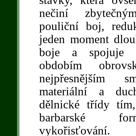
nečiní zbytečný
pouliční boj, red
jeden moment dlou
boje a spojuje 
obdobím obrovs
nejpřesnějším s
materiální a duc
dělnické třídy tím
barbarské form
vykořisťování.