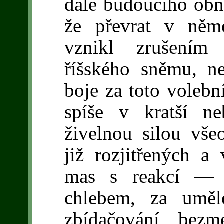
dále budoucího obn
že převrat v něme
vznikl zrušením
říšského sněmu, ne
boje za toto volebn
spíše v kratší n
živelnou silou vše
již rozjitřených a
mas s reakcí — z
chlebem, za uměl
zbídačování bezm