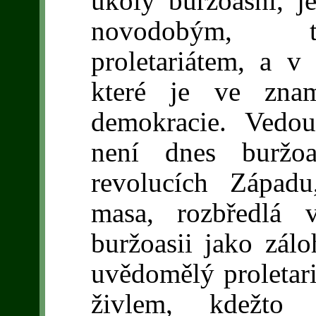
úkoly buržoasní, j
novodobým, t
proletariátem, a v
které je ve znam
demokracie. Vedo
není dnes buržoa
revolucích Západu
masa, rozbředlá v
buržoasii jako zálo
uvědomělý proletar
živlem, kdežto v