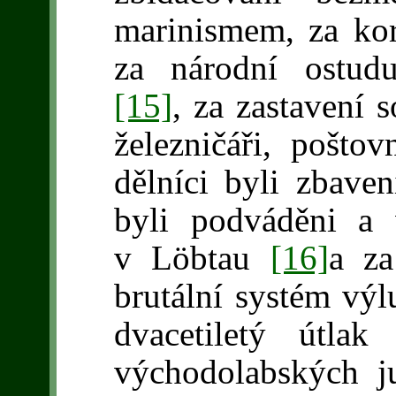
marinismem, za koru
za národní ostud
[15]
, za zastavení s
železničáři, poštov
dělníci byli zbaven
byli podváděni a 
v Löbtau
[16]
a za
brutální systém vý
dvacetiletý útla
východolabských j