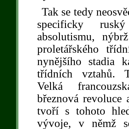
Tak se tedy neosvě
specificky rus
absolutismu, nýbr
proletářského tříd
nynějšího stadia k
třídních vztahů. 
Velká francouzs
březnová revoluce a
tvoří s tohoto hled
vývoje, v němž se