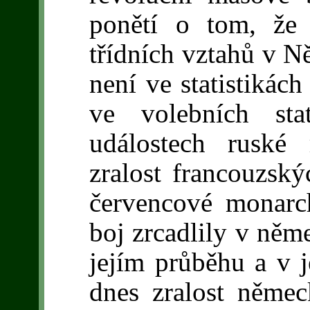
ponětí o tom, že 
třídních vztahů v Ně
není ve statistiká
ve volebních sta
událostech ruské
zralost francouzský
červencové monarc
boj zrcadlily v něm
jejím průběhu a v j
dnes zralost němec