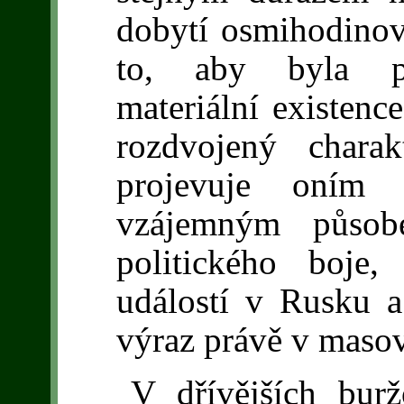
dobytí osmihodinov
to, aby byla pro
materiální existenc
rozdvojený chara
projevuje oním 
vzájemným působ
politického boje
událostí v Rusku a
výraz právě v masov
V dřívějších burž