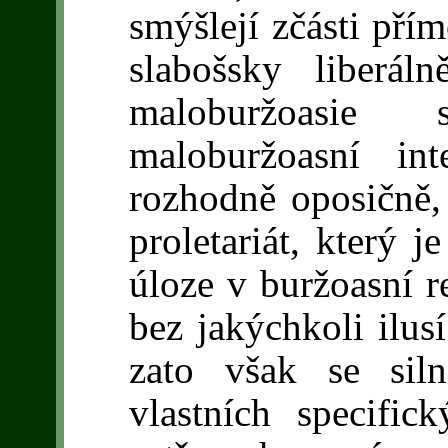
smýšlejí zčásti přím
slabošsky liberá
maloburžoasie
maloburžoasní int
rozhodně oposičně,
proletariát, který j
úloze v buržoasní r
bez jakýchkoli ilus
zato však se sil
vlastních specific