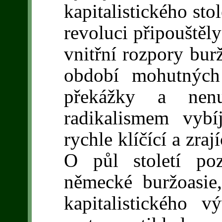
kapitalistického sto
revoluci připouštěl
vnitřní rozpory bur
období mohutných
překážky a nen
radikalismem vybí
rychle klíčící a zraj
O půl století poz
německé buržoasie
kapitalistického v