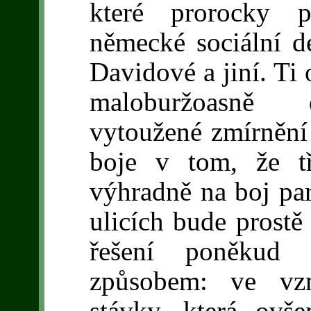
které prorocky př
německé sociální d
Davidové a jiní. Ti
maloburžoasně d
vytoužené zmírnění 
boje v tom, že t
výhradně na boj par
ulicích bude prostě
řešení poněkud 
způsobem: ve vzn
stávky, která ovš