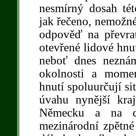
nesmírný dosah této
jak řečeno, nemožné 
odpověď na převra
otevřené lidové hnu
neboť dnes neznám
okolnosti a mome
hnutí spoluurčují si
úvahu nynější kra
Německu a na dr
mezinárodní zpětné