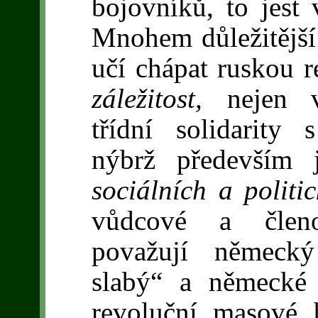
bojovníků, to jest v
Mnohem důležitější 
učí chápat ruskou 
záležitost,
nejen 
třídní solidarity 
nýbrž především
sociálních a politi
vůdcové a členo
považují německý 
slabý“ a německé
revoluční masové 