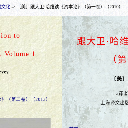
翼文化
-> 〔美〕跟大卫·哈维读《资本论》（第一卷）（2010）
ion to
跟大卫·哈
l, Volume 1
（第
rvey
〔美〕
0）
读：
a译
》（第二卷）（2013）
上海译文出版