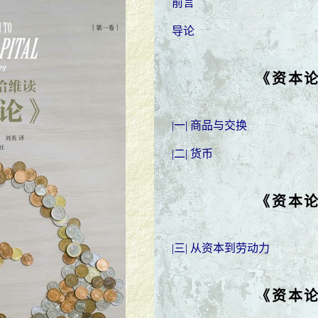
前言
导论
《资本
|一| 商品与交换
|二| 货币
《资本
|三| 从资本到劳动力
《资本