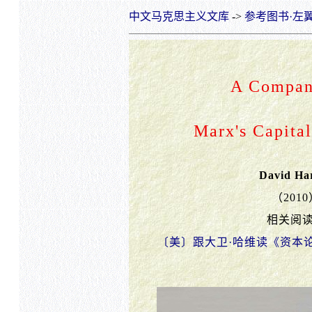
中文马克思主义文库
->
参考图书·左
A Compan
Marx's Capita
David Ha
（201
相关阅
〔美〕跟大卫·哈维读《资本论