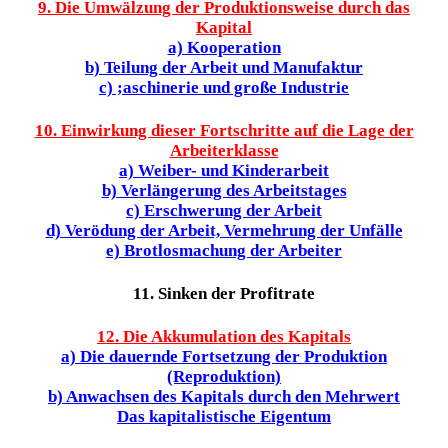
9. Die Umwälzung der Produktionsweise durch das
Kapital
a) Kooperation
b) Teilung der Arbeit und Manufaktur
c) ;aschinerie und große Industrie
10. Einwirkung dieser Fortschritte auf die Lage der
Arbeiterklasse
a) Weiber- und Kinderarbeit
b) Verlängerung des Arbeitstages
c) Erschwerung der Arbeit
d) Verödung der Arbeit, Vermehrung der Unfälle
e) Brotlosmachung der Arbeiter
11. Sinken der Profitrate
12. Die Akkumulation des Kapitals
a) Die dauernde Fortsetzung der Produktion
(Reproduktion)
b) Anwachsen des Kapitals durch den Mehrwert
Das kapitalistische Eigentum