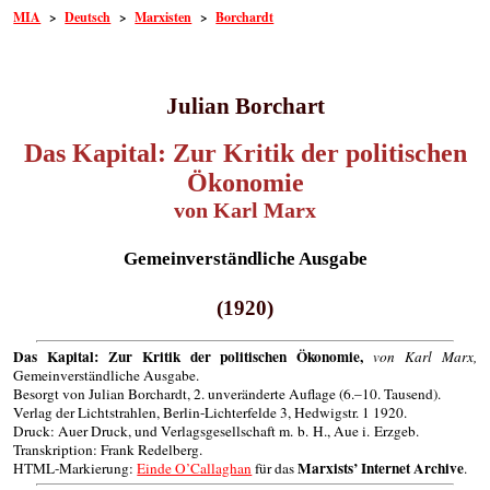
MIA
>
Deutsch
>
Marxisten
>
Borchardt
Julian Borchart
Das Kapital: Zur Kritik der politischen
Ökonomie
von Karl Marx
Gemeinverständliche Ausgabe
(1920)
Das Kapital: Zur Kritik der politischen Ökonomie,
von Karl Marx,
Gemeinverständliche Ausgabe.
Besorgt von Julian Borchardt, 2. unveränderte Auflage (6.–10. Tausend).
Verlag der Lichtstrahlen, Berlin-Lichterfelde 3, Hedwigstr. 1 1920.
Druck: Auer Druck, und Verlagsgesellschaft m. b. H., Aue i. Erzgeb.
Transkription: Frank Redelberg.
Marxists’ Internet Archive
HTML-Markierung:
Einde O’Callaghan
für das
.