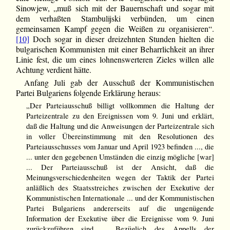
Sinowjew, „muß sich mit der Bauernschaft und sogar mit
dem verhaßten Stambulijski verbünden, um einen
gemeinsamen Kampf gegen die Weißen zu organisieren“.
[10]
Doch sogar in dieser dreizehnten Stunden hielten die
bulgarischen Kommunisten mit einer Beharrlichkeit an ihrer
Linie fest, die um eines lohnenswerteren Zieles willen alle
Achtung verdient hätte.
Anfang Juli gab der Ausschuß der Kommunistischen
Partei Bulgariens folgende Erklärung heraus:
„Der Parteiausschuß billigt vollkommen die Haltung der
Parteizentrale zu den Ereignissen vom 9. Juni und erklärt,
daß die Haltung und die Anweisungen der Parteizentrale sich
in voller Übereinstimmung mit den Resolutionen des
Parteiausschusses vom Januar und April 1923 befinden ..., die
... unter den gegebenen Umständen die einzig mögliche [war]
... Der Parteiausschuß ist der Ansicht, daß die
Meinungsverschiedenheiten wegen der Taktik der Partei
anläßlich des Staatsstreiches zwischen der Exekutive der
Kommunistischen Internationale ... und der Kommunistischen
Partei Bulgariens andererseits auf die ungenügende
Information der Exekutive über die Ereignisse vom 9. Juni
zurückzuführen sind ... Bezüglich des Appells der