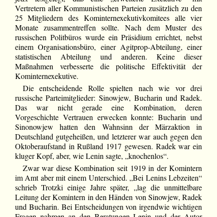
Vertretern aller Kommunistischen Parteien zusätzlich zu den
25 Mitgliedern des Kominternexekutivkomitees alle vier
Monate zusammentreffen sollte. Nach dem Muster des
russischen Politbüros wurde ein Präsidium errichtet, nebst
einem Organisationsbüro, einer Agitprop-Abteilung, einer
statistischen Abteilung und anderen. Keine dieser
Maßnahmen verbesserte die politische Effektivität der
Kominternexekutive.
Die entscheidende Rolle spielten nach wie vor drei
russische Parteimitglieder: Sinowjew, Bucharin und Radek.
Das war nicht gerade eine Kombination, deren
Vorgeschichte Vertrauen erwecken konnte: Bucharin und
Sinonowjew hatten den Wahnsinn der Märzaktion in
Deutschland gutgeheißen, und letzterer war auch gegen den
Oktoberaufstand in Rußland 1917 gewesen. Radek war ein
kluger Kopf, aber, wie Lenin sagte, „knochenlos“.
Zwar war diese Kombination seit 1919 in der Komintern
im Amt aber mit einem Unterschied. „Bei Lenins Lebzeiten“
schrieb Trotzki einige Jahre später, „lag die unmittelbare
Leitung der Komintern in den Händen von Sinowjew, Radek
und Bucharin. Bei Entscheidungen von irgendwie wichtigen
Fragen nahmen an den Beratungen Lenin und der Autor