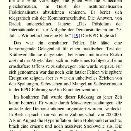
die alle seine Vorschläge, die guten wie die schlechten
gleichermaßen, im Geist des institutionalisierten
Fraktionalismus abzulehnen schienen. Er beriet sich
telegrafisch mit der Kominternexekutive. Die Antwort, von
Radek unterzeichnet, lautete: „Das Präsidium der
Internationale rät zur Aufgabe der Demonstrationen am 29.
Juli ... Wir befürchten eine Falle.“
[19]
Die KPD fügte sich.
Das war ein ernsthafter Fehler. Sie hätte eine
hervorragende Gelegenheit für einen praktischen Test der
Kräfteverhältnisse dargeboten, bei einem minimalen Risiko
und
mit der Möglichkeit, sich im Falle eines Erfolges auf eine
ernsthaftere Offensive zuzubewegen. Sie wurde verpaßt. Für
sich genommen war das noch kein fataler Fehler, wie spätere
Ereignisse zeigten, aber es war ein unheilvolles Zeichen von
den Spaltungen, Schwächen und Mangel an Selbstvertrauen
in der KPD-Führung
und
im Kominternzentrum.
Im konkreten Fall wurde dieser Rückzug zu jener Zeit
kaum bemerkt. Er wurde durch Massenveranstaltungen, die
anstelle der Demonstrationen organisiert wurden, verdeckt.
In Berlin sprach man von einer Zuhörerschaft von 200.000.
Als im August die Hyperinflation ihren Höhepunkt erreichte,
brach eine erneute und noch massivere Streikwelle aus. Die