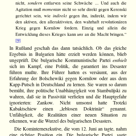
sondern
nicht,
entlarven seine Schwäche ... Und auch die
momentan
Agitation muß
nicht so sehr direkt gegen Kerenski
indirekt
gerichtet sein, wie
gegen ihn, indirekt, indem wir
den aktiven, den alleraktivsten, den wahrhaft revolutionären
Krieg gegen Kornilow fordern. Einzig und allein die
uns
Entwicklung dieses Krieges kann
an die Macht bringen.“
[9]
In Rußland geschah das dann tatsächlich. Ob das gleiche
Ergebnis in Bulgarien hätte erzielt werden können, blieb
ungeprüft. Die bulgarische Kommunistische Partei
enthielt
sich im Kampf, eine Politik, die garantiert ins Desaster
führen mußte. Ihre Führer hatten es versäumt, aus der
Erfahrung der Bolschewiki gegen Kornilow oder aus dem
Kapp-Putsch in Deutschland zu lernen. Sie waren so darum
bemüht, ihre politische Unabhängigkeit von Stambulijski zu
wahren, daß sie in Passivität verfielen und die Hauptgefahr
ignorierten: Zankow. Nicht umsonst hatte Trotzki
Kabaktschiew einen „leblosen Doktrinär“ genannt.
Unfähigkeit, die Realitäten einer neuen Situation zu
erkennen, war die Wurzel des bulgarischen Desasters.
Die Kominternexekutive, die vom 12. Juni an tagte, nahm
eine richtige Position ein. Die bulgarische Partei, sagte