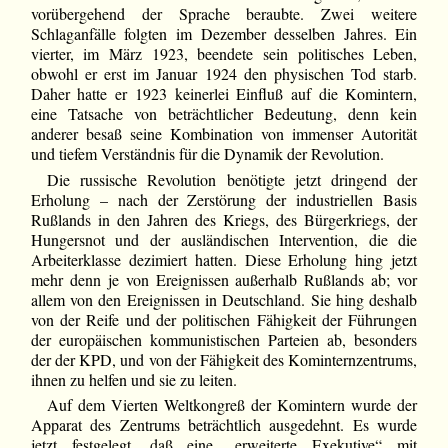
vorübergehend der Sprache beraubte. Zwei weitere
Schlaganfälle folgten im Dezember desselben Jahres. Ein
vierter, im März 1923, beendete sein politisches Leben,
obwohl er erst im Januar 1924 den physischen Tod starb.
Daher hatte er 1923 keinerlei Einfluß auf die Komintern,
eine Tatsache von beträchtlicher Bedeutung, denn kein
anderer besaß seine Kombination von immenser Autorität
und tiefem Verständnis für die Dynamik der Revolution.
Die russische Revolution benötigte jetzt dringend der
Erholung – nach der Zerstörung der industriellen Basis
Rußlands in den Jahren des Kriegs, des Bürgerkriegs, der
Hungersnot und der ausländischen Intervention, die die
Arbeiterklasse dezimiert hatten. Diese Erholung hing jetzt
mehr denn je von Ereignissen außerhalb Rußlands ab; vor
allem von den Ereignissen in Deutschland. Sie hing deshalb
von der Reife und der politischen Fähigkeit der Führungen
der europäischen kommunistischen Parteien ab, besonders
der der KPD, und von der Fähigkeit des Kominternzentrums,
ihnen zu helfen und sie zu leiten.
Auf dem Vierten Weltkongreß der Komintern wurde der
Apparat des Zentrums beträchtlich ausgedehnt. Es wurde
jetzt festgelegt, daß eine „erweiterte Exekutive“ mit