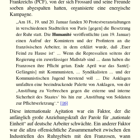
Frankreichs (PCF), von der sich Frossard und seine Freunde
soeben abgespalten hatten, organisierte eine energische
Kampagne.
„Am 18., 19. und 20. Januar fanden 30 Protestveranstaltungen
in verschiedenen Stadtteilen von Paris [gegen] die Besetzung
Humanité
der Ruhr statt. Die
veröffentlichte (am 19. Januar)
einen Aufruf der Komintern und der Profintern an die
französischen Arbeiter, in dem erklärt wurde, daß ‚Euer
Feind zu Hause ist‘ ... Wenn die Repressalien seitens der
Regierung ein zuverlässiger Maßstab sind ... dann haben die
Franzosen ihre Pflicht getan. Ende April war das Santé[-
Gefängnis] mit Kommunisten, ... Syndikalisten ... und der
Kommunistischen Jugend berstend voll ... Die Anklagen
umfaßten eine beeindruckende Palette von Anklagen, von der
‚Anstiftung zu Verbrechen gegen die externe und interne
Sicherheit des Staates‘ bis hin zur ‚Anstiftung von Soldaten
zur Pflichtverletzung‘.“
[16]
Diese internationale Agitation war ein Faktor, der die
anfänglich große Anziehungskraft der Parole für „nationale
Einheit“ auf deutsche Arbeiter schwächte. Ein anderer Faktor
war die allzu offensichtliche Zusammenarbeit zwischen den
Industriellen des Ruhrgebiets mit den Franzosen, wann