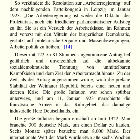
So verkündete die Resolution zur „Arbeiterregierung“ auf
dem nachfolgenden Parteikongreß in Leipzig im Januar
1923: „Die Arbeiterregierung ist weder die Diktatur des
Proletariats, noch ein friedlicher parlamentarischer Aufstieg
zu ihr. Sie ist ein Versuch der Arbeiterklasse, im Rahmen
und vorerst mit den Mitteln der bürgerlichen Demokratie,
gestützt auf proletarische Organe und Massenbewegungen,
Arbeiterpolitik zu treiben.“
[14]
Dieser mit 122 zu 81 Stimmen angenommene Antrag lief
gefährlich und unverzeihlich auf die altbekannte
sozialdemokratische Trennung von unmittelbaren
Kampfzielen und dem Ziel der Arbeitermacht hinaus. Zu der
Zeit, als der Antrag angenommen wurde, wich die prekäre
Stabilität der Weimarer Republik bereits einer neuen und
tieferen Krise. Die große Inflation war schon spürbar
unterwegs, und am 11. Januar 1923 marschierte die
französische Armee in das Ruhrgebiet, das damalige
industrielle Herz Deutschlands, ein.
Die große Inflation begann ernsthaft ab Juni 1922. Man
brauchte 300 deutsche Mark, um einen Dollar zu kaufen.
Sechs Monate später brauchte man 8.000 Mark. Der
internationale Wert der Mark wurde etwa alle sechs Wochen