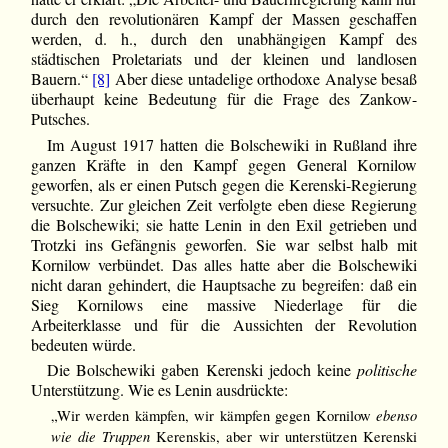
durch den revolutionären Kampf der Massen geschaffen
werden, d. h., durch den unabhängigen Kampf des
städtischen Proletariats und der kleinen und landlosen
Bauern.“
[8]
Aber diese untadelige orthodoxe Analyse besaß
überhaupt keine Bedeutung für die Frage des Zankow-
Putsches.
Im August 1917 hatten die Bolschewiki in Rußland ihre
ganzen Kräfte in den Kampf gegen General Kornilow
geworfen, als er einen Putsch gegen die Kerenski-Regierung
versuchte. Zur gleichen Zeit verfolgte eben diese Regierung
die Bolschewiki; sie hatte Lenin in den Exil getrieben und
Trotzki ins Gefängnis geworfen. Sie war selbst halb mit
Kornilow verbündet. Das alles hatte aber die Bolschewiki
nicht daran gehindert, die Hauptsache zu begreifen: daß ein
Sieg Kornilows eine massive Niederlage für die
Arbeiterklasse und für die Aussichten der Revolution
bedeuten würde.
Die Bolschewiki gaben Kerenski jedoch keine
politische
Unterstützung. Wie es Lenin ausdrückte:
ebenso
„Wir werden kämpfen, wir kämpfen gegen Kornilow
wie die Truppen
Kerenskis, aber wir unterstützen Kerenski