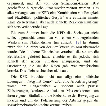
organisiert, und der von den Sozialdemokraten 1919
geschaffene bürgerliche Staat wieder zerstört werden. Das
alles verlangte von der KPD eine Kombination von Festigkeit
und Flexibilität, „politisches Gespür“ wie es Lenin nannte.
Klare Zielsetzungen, aber auch schnelle Reaktionen auf eine
sich stets verändernde Lage.
Bis zum Sommer hatte die KPD die Sache gar nicht
schlecht gemacht, wenn man von einem vorübergehenden
Wanken zum Nationalismus hin absieht.
[17]
Es stimmt
zwar, daß die Partei von der Streikwelle im Mai überrascht
wurde. Die fundierte Einheitsfrontvorarbeit, die sie um die
Betriebsräte geleistet hatte, erlaubte es ihr jedoch, sich
schnell der neuen Situation anzupassen, und die
Orientierung, die sie den Räten gab, war zweifelsohne
korrekt. Das allein reichte aber nicht aus.
Die KPD brauchte nicht nur allgemeine politische
Losungen – „Weg mit Cuno“, „Für eine Arbeiterregierung“
waren ihre Leitgedanken –, sondern auch präzise
Zielsetzungen, konkrete Aufrufe zu Massenaktionen, um
ihren eigenen Einfluß und die Fieberkurve der Bewegung zu
messen und um die Polarisierung der Arbeiter gegen die
sozialdemokratische Rechte voranzutreiben.