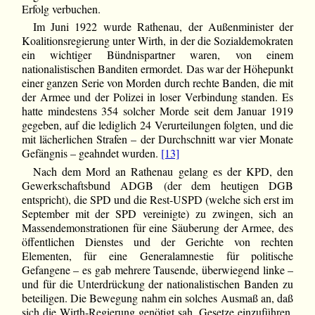
Erfolg verbuchen.
Im Juni 1922 wurde Rathenau, der Außenminister der
Koalitionsregierung unter Wirth, in der die Sozialdemokraten
ein wichtiger Bündnispartner waren, von einem
nationalistischen Banditen ermordet. Das war der Höhepunkt
einer ganzen Serie von Morden durch rechte Banden, die mit
der Armee und der Polizei in loser Verbindung standen. Es
hatte mindestens 354 solcher Morde seit dem Januar 1919
gegeben, auf die lediglich 24 Verurteilungen folgten, und die
mit lächerlichen Strafen – der Durchschnitt war vier Monate
Gefängnis – geahndet wurden.
[13]
Nach dem Mord an Rathenau gelang es der KPD, den
Gewerkschaftsbund ADGB (der dem heutigen DGB
entspricht), die SPD und die Rest-USPD (welche sich erst im
September mit der SPD vereinigte) zu zwingen, sich an
Massendemonstrationen für eine Säuberung der Armee, des
öffentlichen Dienstes und der Gerichte von rechten
Elementen, für eine Generalamnestie für politische
Gefangene – es gab mehrere Tausende, überwiegend linke –
und für die Unterdrückung der nationalistischen Banden zu
beteiligen. Die Bewegung nahm ein solches Ausmaß an, daß
sich die Wirth-Regierung genötigt sah, Gesetze einzuführen,