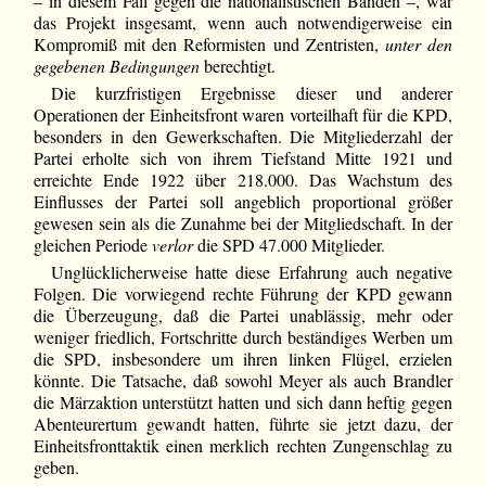
– in diesem Fall gegen die nationalistischen Banden –, war
das Projekt insgesamt, wenn auch notwendigerweise ein
Kompromiß mit den Reformisten und Zentristen,
unter den
gegebenen Bedingungen
berechtigt.
Die kurzfristigen Ergebnisse dieser und anderer
Operationen der Einheitsfront waren vorteilhaft für die KPD,
besonders in den Gewerkschaften. Die Mitgliederzahl der
Partei erholte sich von ihrem Tiefstand Mitte 1921 und
erreichte Ende 1922 über 218.000. Das Wachstum des
Einflusses der Partei soll angeblich proportional größer
gewesen sein als die Zunahme bei der Mitgliedschaft. In der
gleichen Periode
verlor
die SPD 47.000 Mitglieder.
Unglücklicherweise hatte diese Erfahrung auch negative
Folgen. Die vorwiegend rechte Führung der KPD gewann
die Überzeugung, daß die Partei unablässig, mehr oder
weniger friedlich, Fortschritte durch beständiges Werben um
die SPD, insbesondere um ihren linken Flügel, erzielen
könnte. Die Tatsache, daß sowohl Meyer als auch Brandler
die Märzaktion unterstützt hatten und sich dann heftig gegen
Abenteurertum gewandt hatten, führte sie jetzt dazu, der
Einheitsfronttaktik einen merklich rechten Zungenschlag zu
geben.