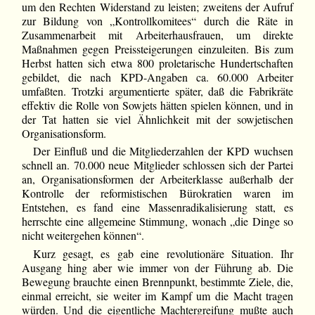
um den Rechten Widerstand zu leisten; zweitens der Aufruf
zur Bildung von „Kontrollkomitees“ durch die Räte in
Zusammenarbeit mit Arbeiterhausfrauen, um direkte
Maßnahmen gegen Preissteigerungen einzuleiten. Bis zum
Herbst hatten sich etwa 800 proletarische Hundertschaften
gebildet, die nach KPD-Angaben ca. 60.000 Arbeiter
umfaßten. Trotzki argumentierte später, daß die Fabrikräte
effektiv die Rolle von Sowjets hätten spielen können, und in
der Tat hatten sie viel Ähnlichkeit mit der sowjetischen
Organisationsform.
Der Einfluß und die Mitgliederzahlen der KPD wuchsen
schnell an. 70.000 neue Mitglieder schlossen sich der Partei
an, Organisationsformen der Arbeiterklasse außerhalb der
Kontrolle der reformistischen Bürokratien waren im
Entstehen, es fand eine Massenradikalisierung statt, es
herrschte eine allgemeine Stimmung, wonach „die Dinge so
nicht weitergehen können“.
Kurz gesagt, es gab eine revolutionäre Situation. Ihr
Ausgang hing aber wie immer von der Führung ab. Die
Bewegung brauchte einen Brennpunkt, bestimmte Ziele, die,
einmal erreicht, sie weiter im Kampf um die Macht tragen
würden. Und die eigentliche Machtergreifung mußte auch