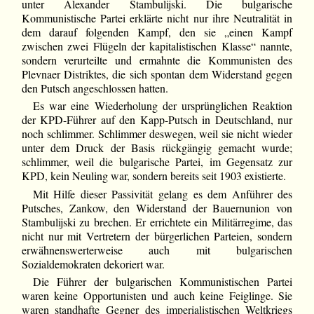
unter Alexander Stambulijski. Die bulgarische
Kommunistische Partei erklärte nicht nur ihre Neutralität in
dem darauf folgenden Kampf, den sie „einen Kampf
zwischen zwei Flügeln der kapitalistischen Klasse“ nannte,
sondern verurteilte und ermahnte die Kommunisten des
Plevnaer Distriktes, die sich spontan dem Widerstand gegen
den Putsch angeschlossen hatten.
Es war eine Wiederholung der ursprünglichen Reaktion
der KPD-Führer auf den Kapp-Putsch in Deutschland, nur
noch schlimmer. Schlimmer deswegen, weil sie nicht wieder
unter dem Druck der Basis rückgängig gemacht wurde;
schlimmer, weil die bulgarische Partei, im Gegensatz zur
KPD, kein Neuling war, sondern bereits seit 1903 existierte.
Mit Hilfe dieser Passivität gelang es dem Anführer des
Putsches, Zankow, den Widerstand der Bauernunion von
Stambulijski zu brechen. Er errichtete ein Militärregime, das
nicht nur mit Vertretern der bürgerlichen Parteien, sondern
erwähnenswerterweise auch mit bulgarischen
Sozialdemokraten dekoriert war.
Die Führer der bulgarischen Kommunistischen Partei
waren keine Opportunisten und auch keine Feiglinge. Sie
waren standhafte Gegner des imperialistischen Weltkriegs