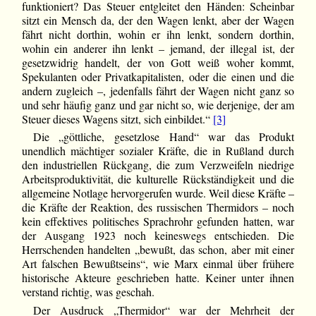
funktioniert? Das Steuer entgleitet den Händen: Scheinbar
sitzt ein Mensch da, der den Wagen lenkt, aber der Wagen
fährt nicht dorthin, wohin er ihn lenkt, sondern dorthin,
wohin ein anderer ihn lenkt – jemand, der illegal ist, der
gesetzwidrig handelt, der von Gott weiß woher kommt,
Spekulanten oder Privatkapitalisten, oder die einen und die
andern zugleich –, jedenfalls fährt der Wagen nicht ganz so
und sehr häufig ganz und gar nicht so, wie derjenige, der am
Steuer dieses Wagens sitzt, sich einbildet.“
[3]
Die „göttliche, gesetzlose Hand“ war das Produkt
unendlich mächtiger sozialer Kräfte, die in Rußland durch
den industriellen Rückgang, die zum Verzweifeln niedrige
Arbeitsproduktivität, die kulturelle Rückständigkeit und die
allgemeine Notlage hervorgerufen wurde. Weil diese Kräfte –
die Kräfte der Reaktion, des russischen Thermidors – noch
kein effektives politisches Sprachrohr gefunden hatten, war
der Ausgang 1923 noch keineswegs entschieden. Die
Herrschenden handelten „bewußt, das schon, aber mit einer
Art falschen Bewußtseins“, wie Marx einmal über frühere
historische Akteure geschrieben hatte. Keiner unter ihnen
verstand richtig, was geschah.
Der Ausdruck „Thermidor“ war der Mehrheit der