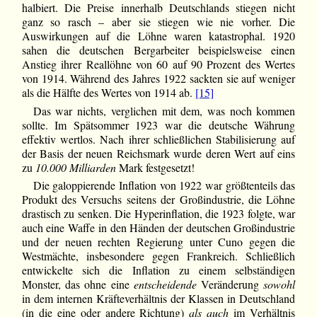
halbiert. Die Preise innerhalb Deutschlands stiegen nicht
ganz so rasch – aber sie stiegen wie nie vorher. Die
Auswirkungen auf die Löhne waren katastrophal. 1920
sahen die deutschen Bergarbeiter beispielsweise einen
Anstieg ihrer Reallöhne von 60 auf 90 Prozent des Wertes
von 1914. Während des Jahres 1922 sackten sie auf weniger
als die Hälfte des Wertes von 1914 ab.
[15]
Das war nichts, verglichen mit dem, was noch kommen
sollte. Im Spätsommer 1923 war die deutsche Währung
effektiv wertlos. Nach ihrer schließlichen Stabilisierung auf
der Basis der neuen Reichsmark wurde deren Wert auf eins
zu
10.000 Milliarden
Mark festgesetzt!
Die galoppierende Inflation von 1922 war größtenteils das
Produkt des Versuchs seitens der Großindustrie, die Löhne
drastisch zu senken. Die Hyperinflation, die 1923 folgte, war
auch eine Waffe in den Händen der deutschen Großindustrie
und der neuen rechten Regierung unter Cuno gegen die
Westmächte, insbesondere gegen Frankreich. Schließlich
entwickelte sich die Inflation zu einem selbständigen
Monster, das ohne eine
entscheidende
Veränderung
sowohl
in dem internen Kräfteverhältnis der Klassen in Deutschland
(in die eine oder andere Richtung)
als auch
im Verhältnis