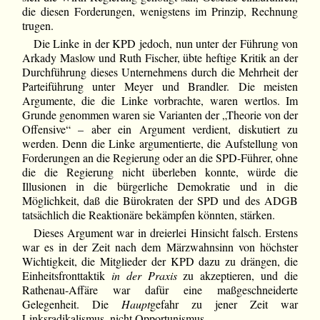
die diesen Forderungen, wenigstens im Prinzip, Rechnung
trugen.
Die Linke in der KPD jedoch, nun unter der Führung von
Arkady Maslow und Ruth Fischer, übte heftige Kritik an der
Durchführung dieses Unternehmens durch die Mehrheit der
Parteiführung unter Meyer und Brandler. Die meisten
Argumente, die die Linke vorbrachte, waren wertlos. Im
Grunde genommen waren sie Varianten der „Theorie von der
Offensive“ – aber ein Argument verdient, diskutiert zu
werden. Denn die Linke argumentierte, die Aufstellung von
Forderungen an die Regierung oder an die SPD-Führer, ohne
die die Regierung nicht überleben konnte, würde die
Illusionen in die bürgerliche Demokratie und in die
Möglichkeit, daß die Bürokraten der SPD und des ADGB
tatsächlich die Reaktionäre bekämpfen könnten, stärken.
Dieses Argument war in dreierlei Hinsicht falsch. Erstens
war es in der Zeit nach dem Märzwahnsinn von höchster
Wichtigkeit, die Mitglieder der KPD dazu zu drängen, die
Einheitsfronttaktik
in der Praxis
zu akzeptieren, und die
Rathenau-Affäre war dafür eine maßgeschneiderte
Gelegenheit. Die
Haupt
gefahr zu jener Zeit war
Linksradikalismus, nicht Opportunismus.