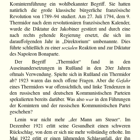
Kominternführung ein wohlbekannter Begriff. Sie hatten
natürlich die große klassische bürgerliche französische
Revolution von 1789–94 studiert. Am 27. Juli 1794, dem 9.
Thermidor nach dem revolutionären französischen Kalender,
wurde die Diktatur der Jakobiner gestürzt und durch eine
nach rechts gehende Regierung ersetzt, die sich im
darauffolgenden Jahr in „Direktorium“ umbenannte. Dies
führte schließlich zu einer
sozialen
Reaktion und zur Diktatur
des Napoleon Bonaparte.
Der Begriff „Thermidor“ fand in den
Auseinandersetzungen in Rußland in den 20er Jahren
oftmals Verwendung. Spielte sich in Rußland ein Thermidor
ab? 1923 waren das noch offene Fragen. Aber die
Gefahr
eines Thermidors war offensichtlich, und linke Tendenzen in
den russischen und deutschen Kommunistischen Parteien
spekulierten bereits darüber. Was also
war
in den Führungen
der Komintern und der russischen Kommunistischen Partei
geschehen?
Lenin war nicht mehr „der Mann am Steuer“. Im
Dezember 1921 erlitt seine Gesundheit einen schweren
Rückschlag, von dem er sich nie mehr vollständig erholte. Im
Mai 1922 erlitt er einen lähmenden Schlaganfall, der ihn