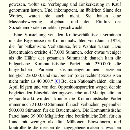
gewesen, wofür sie Verfolgung und Einkerkerung in Kauf
genommen hatten. Und inkompetent, im üblichen Sinne des
Wortes, waren sie auch nicht. Sie hatten eine
Massenbewegung aufgebaut und den Einfluß der
Sozialdemokraten erheblich geschwächt.
Eine Vorstellung von den Kräfteverhältnissen vermitteln
uns die Ergebnisse der Kommunalwahlen vom Januar 1923,
die, für balkanische Verhältnisse, freie Wahlen waren. „Die
Bauernunion erzielte 437.000 Stimmen, oder etwas weniger
als die Hälfte der gesamten Stimmzahl; danach kam die
bulgarische Kommunistische Partei mit 230.000; die
bürgerlichen Parteien zusammengenommen erzielten
lediglich 220.000, und die ‚breiten‘ (oder rechten) Sozialisten
nicht mehr als 40.000.“
[6]
Bei den Nationalwahlen, die im
April folgten und von den Oppositionsparteien wegen der sie
begleitenden Einschüchterungsversuche und Manipulationen
gebrandmarkt wurden, konnte die Kommunistische Partei
immer noch 210.000 Stimmen für sich verbuchen, gegenüber
500.000 Stimmen für die Bauernunion. Die Kommunistische
Partei hatte 39.000 Mitglieder, eine beträchtliche Zahl für ein
Land mit weniger als fünf Millionen Einwohnern, und
kontrollierte die meisten der zugegebenermaßen schwachen