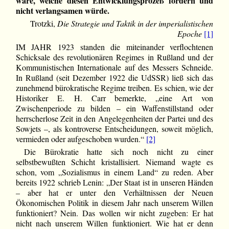
wäre, welche diesen Entwicklungsprozeß fordern und
nicht verlangsamen würde.
Trotzki,
Die Strategie und Taktik in der imperialistischen
Epoche
[1]
IM JAHR 1923 standen die miteinander verflochtenen
Schicksale des revolutionären Regimes in Rußland und der
Kommunistischen Internationale auf des Messers Schneide.
In Rußland (seit Dezember 1922 die UdSSR) ließ sich das
zunehmend bürokratische Regime treiben. Es schien, wie der
Historiker E. H. Carr bemerkte, „eine Art von
Zwischenperiode zu bilden – ein Waffenstillstand oder
herrscherlose Zeit in den Angelegenheiten der Partei und des
Sowjets –, als kontroverse Entscheidungen, soweit möglich,
vermieden oder aufgeschoben wurden.“
[2]
Die Bürokratie hatte sich noch nicht zu einer
selbstbewußten Schicht kristallisiert. Niemand wagte es
schon, vom „Sozialismus in einem Land“ zu reden. Aber
bereits 1922 schrieb Lenin: „Der Staat ist in unseren Händen
– aber hat er unter den Verhältnissen der Neuen
Ökonomischen Politik in diesem Jahr nach unserem Willen
funktioniert? Nein. Das wollen wir nicht zugeben: Er hat
nicht nach unserem Willen funktioniert. Wie hat er denn