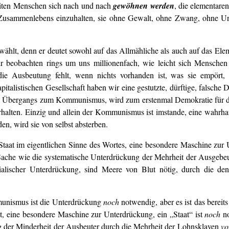
eiten Menschen sich nach und nach
gewöhnen werden
, die elementaren
en Zusammenlebens einzuhalten, sie ohne Gewalt, ohne Zwang, ohne 
gewählt, denn er deutet sowohl auf das Allmähliche als auch auf das 
r beobachten rings um uns millionenfach, wie leicht sich Menschen
e Ausbeutung fehlt, wenn nichts vorhanden ist, was sie empört, 
apitalistischen Gesellschaft haben wir eine gestutzte, dürftige, falsche
 des Übergangs zum Kommunismus, wird zum erstenmal Demokratie für das
halten. Einzig und allein der Kommunismus ist imstande, eine wahrhaft
en, wird sie von selbst absterben.
taat im eigentlichen Sinne des Wortes, eine besondere Maschine zur 
Sache wie die systematische Unterdrückung der Mehrheit der Ausgebeute
tialischer Unterdrückung, sind Meere von Blut nötig, durch die de
nismus ist die Unterdrückung
noch
notwendig, aber es ist das berei
, eine besondere Maschine zur Unterdrückung, ein „Staat“ ist
noch
no
ng der Minderheit der Ausbeuter durch die Mehrheit der Lohnsklaven
vo