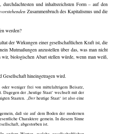
 durchdachtesten und inhaltsreichsten Form – auf den
evorstehenden
Zusammenbruch des Kapitalismus und die
fen werden?
ltat der Wirkungen einer gesellschaftlichen Kraft ist, die
hinein Mutmaßungen anzustellen über das, was man nicht
 wir, biologischen Abart stellen würde, wenn man weiß,
 Gesellschaft hineingetragen wird.
r oder weniger frei von mittelaltrigem Beisatz,
. Dagegen der ‚heutige Staat‘ wechselt mit der
Der
igten Staaten. ‚
heutige Staat‘ ist also eine
as gemein, daß sie auf dem Boden der modernen
wesentliche Charaktere gemein. In diesem Sinne
ellschaft, abgestorben ist.
In andern Worten, welche gesellschaftlichen