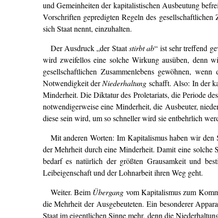
und Gemeinheiten der kapitalistischen Ausbeutung befr
Vorschriften gepredigten Regeln des gesellschaftlich
sich Staat nennt, einzuhalten.
Der Ausdruck „der Staat
stirbt ab
“ ist sehr treffend 
wird zweifellos eine solche Wirkung ausüben, denn wi
gesellschaftlichen Zusammenlebens gewöhnen, wenn di
Notwendigkeit der
Niederhaltung
schafft. Also: In der k
Minderheit. Die Diktatur des Proletariats, die Periode
notwendigerweise eine Minderheit, die Ausbeuter, nieder
diese sein wird, um so schneller wird sie entbehrlich werd
Mit anderen Worten: Im Kapitalismus haben wir den S
der Mehrheit durch eine Minderheit. Damit eine solche 
bedarf es natürlich der größten Grausamkeit und bes
Leibeigenschaft und der Lohnarbeit ihren Weg geht.
Weiter. Beim
Übergang
vom Kapitalismus zum Kommu
die Mehrheit der Ausgebeuteten. Ein besonderer Apparat
Staat im eigentlichen Sinne mehr, denn die Niederhaltu