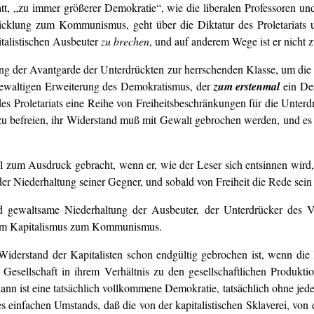
tt, „zu immer größerer Demokratie“, wie die liberalen Professoren und
wicklung zum Kommunismus, geht über die Diktatur des Proletariats
talistischen Ausbeuter
zu brechen
, und auf anderem Wege ist er nicht 
erung der Avantgarde der Unterdrückten zur herrschenden Klasse, um die
ewaltigen Erweiterung des Demokratismus, der
zum erstenmal
ein Dem
es Proletariats eine Reihe von Freiheitsbeschränkungen für die Unterd
zu befreien, ihr Widerstand muß mit Gewalt gebrochen werden, und es i
l zum Ausdruck gebracht, wenn er, wie der Leser sich entsinnen wird, 
 der Niederhaltung seiner Gegner, und sobald von Freiheit die Rede sein 
d gewaltsame Niederhaltung der Ausbeuter, der Unterdrücker des V
m Kapitalismus zum Kommunismus.
Widerstand der Kapitalisten schon endgültig gebrochen ist, wenn die
Gesellschaft in ihrem Verhältnis zu den gesellschaftlichen Produkti
 dann ist eine tatsächlich vollkommene Demokratie, tatsächlich ohne j
des einfachen Umstands, daß die von der kapitalistischen Sklaverei, von