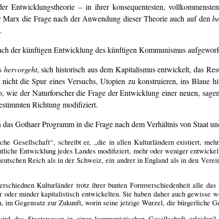
 Entwicklungstheorie – in ihrer konsequentesten, vollkommensten,
 für Marx die Frage nach der Anwendung dieser Theorie auch auf den
b
.
nach der künftigen Entwicklung des künftigen Kommunismus aufgewor
us
hervorgeht
, sich historisch aus dem Kapitalismus entwickelt, das Resu
 nicht die Spur eines Versuchs, Utopien zu konstruieren, ins Blaue 
, wie der Naturforscher die Frage der Entwicklung einer neuen, sagen
bestimmten Richtung modifiziert.
h das Gothaer Programm in die Frage nach dem Verhältnis von Staat und
ische Gesellschaft“, schreibt er, „die in allen Kulturländern existiert, meh
tliche Entwicklung jedes Landes modifiziert, mehr oder weniger entwickelt
eutschen Reich als in der Schweiz, ein andrer in England als in den Verein
erschiednen Kulturländer trotz ihrer bunten Formverschiedenheit alle d
hr oder minder kapitalistisch entwickelten. Sie haben daher auch gewisse 
 im Gegensatz zur Zukunft, worin seine jetzige Wurzel, die bürgerliche Ges
rd das Staatswesen in einer kommunistischen Gesellschaft erleiden? 