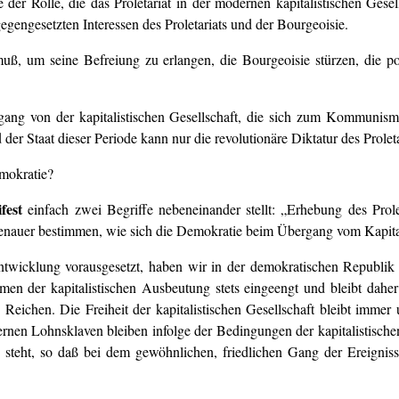
er Rolle, die das Proletariat in der modernen kapitalistischen Gesel
egengesetzten Interessen des Proletariats und der Bourgeoisie.
muß, um seine Befreiung zu erlangen, die Bourgeoisie stürzen, die po
rgang von der kapitalistischen Gesellschaft, die sich zum Kommunism
r Staat dieser Periode kann nur die revolutionäre Diktatur des Proletar
emokratie?
fest
einfach zwei Begriffe nebeneinander stellt: „Erhebung des Prol
 genauer bestimmen, wie sich die Demokratie beim Übergang vom Kapi
te Entwicklung vorausgesetzt, haben wir in der demokratischen Republ
en der kapitalistischen Ausbeutung stets eingeengt und bleibt dah
 Reichen. Die Freiheit der kapitalistischen Gesellschaft bleibt immer 
dernen Lohnsklaven bleiben infolge der Bedingungen der kapitalistisc
n steht, so daß bei dem gewöhnlichen, friedlichen Gang der Ereign