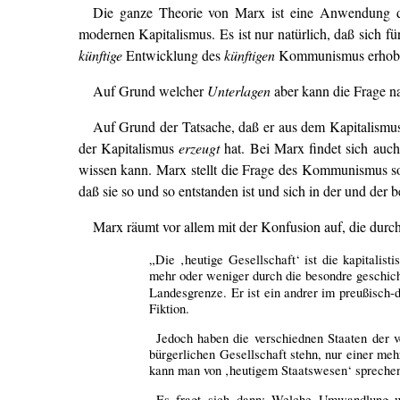
Die ganze Theorie von Marx ist eine Anwendung der
modernen Kapitalismus. Es ist nur natürlich, daß sich
künftige
Entwicklung des
künftigen
Kommunismus erhob
Auf Grund welcher
Unterlagen
aber kann die Frage 
Auf Grund der Tatsache, daß er aus dem Kapitalism
der Kapitalismus
erzeugt
hat. Bei Marx findet sich auch
wissen kann. Marx stellt die Frage des Kommunismus so
daß sie so und so entstanden ist und sich in der und der 
Marx räumt vor allem mit der Konfusion auf, die durc
„Die ‚heutige Gesellschaft‘ ist die kapitalist
mehr oder weniger durch die besondre geschich
Landesgrenze. Er ist ein andrer im preußisch-d
Fiktion.
Jedoch haben die verschiednen Staaten der v
bürgerlichen Gesellschaft stehn, nur einer me
kann man von ‚heutigem Staatswesen‘ sprechen,
Es fragt sich dann: Welche Umwandlung wi