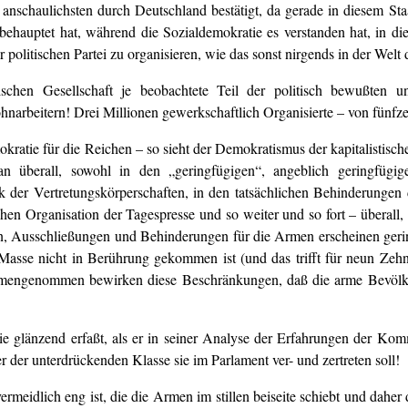
anschaulichsten durch Deutschland bestätigt, da gerade in diesem Staa
behauptet hat, während die Sozialdemokratie es verstanden hat, in die
politischen Partei zu organisieren, wie das sonst nirgends in der Welt d
tischen Gesellschaft je beobachtete Teil der politisch bewußten 
hnarbeitern! Drei Millionen gewerkschaftlich Organisierte – von fünfz
ratie für die Reichen – so sieht der Demokratismus der kapitalistisc
n überall, sowohl in den „geringfügigen“, angeblich geringfügige
k der Vertretungskörperschaften, in den tatsächlichen Behinderungen
tischen Organisation der Tagespresse und so weiter und so fort – über
Ausschließungen und Behinderungen für die Armen erscheinen gering,
Masse nicht in Berührung gekommen ist (und das trifft für neun Zehn
ammengenommen bewirken diese Beschränkungen, daß die arme Bevölke
ie glänzend erfaßt, als er in seiner Analyse der Erfahrungen der Ko
er der unterdrückenden Klasse sie im Parlament ver- und zertreten soll!
rmeidlich eng ist, die die Armen im stillen beiseite schiebt und daher 