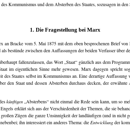
es Kommunismus und dem Absterben des Staates, sozusagen in den Sc
1. Die Fragestellung bei Marx
arx an Bracke vom 5. Mai 1875 mit dem oben besprochenen Brief von
 als bestünde zwischen den Auffassungen der beiden Verfasser über den
überhaupt fallenzulassen, das Wort „Staat“ gänzlich aus dem Progra
 Staat im eigentlichen Sinne mehr gewesen. Marx dagegen spricht s
eit des Staates selbst im Kommunismus an. Eine derartige Auffassung 
ber den Staat und dessen Absterben durchaus decken, der erwähnte 
 des
künftigen
„Absterbens“ nicht einmal die Rede sein kann, um so meh
ngels erklärt sich aus der Verschiedenheit der Themen, die sie behande
n großen Zügen die ganze Unsinnigkeit der landläufigen (und in nicht g
nebenbei; ihn interessiert ein anderes Thema: die
Entwicklung
der komm