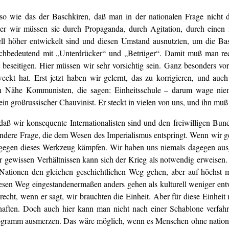
enso wie das der Baschkiren, daß man in der nationalen Frage nicht 
Aber wir müssen sie durch Propaganda, durch Agitation, durch einen
ll höher entwickelt sind und diesen Umstand ausnutzten, um die Ba
ichbedeutend mit „Unterdrücker“ und „Betrüger“. Damit muß man re
 beseitigen. Hier müssen wir sehr vorsichtig sein. Ganz besonders vo
eckt hat. Erst jetzt haben wir gelernt, das zu korrigieren, und a
en Nähe Kommunisten, die sagen: Einheitsschule – darum wage niema
ein großrussischer Chauvinist. Er steckt in vielen von uns, und ihn m
aß wir konsequente Internationalisten sind und den freiwilligen Bun
e andere Frage, die dem Wesen des Imperialismus entspringt. Wenn wir 
egen dieses Werkzeug kämpfen. Wir haben uns niemals dagegen ausges
 gewissen Verhältnissen kann sich der Krieg als notwendig erweisen. J
Nationen den gleichen geschichtlichen Weg gehen, aber auf höchst 
iesen Weg eingestandenermaßen anders gehen als kulturell weniger en
recht, wenn er sagt, wir brauchten die Einheit. Aber für diese Einhe
chaften. Doch auch hier kann man nicht nach einer Schablone verfah
rogramm ausmerzen. Das wäre möglich, wenn es Menschen ohne nation