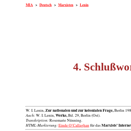
MIA
>
Deutsch
>
Marxisten
>
Lenin
4. Schlußwo
Zur nationalen und zur kolonialen Frage,
W. I. Lenin,
Berlin 198
Werke,
Auch:
W. I. Lenin,
Bd. 29, Berlin (Ost).
Transkription:
Rosemarie Nünning.
Marxists’ Interne
HTML-Markierung:
Einde O’Callaghan
für das