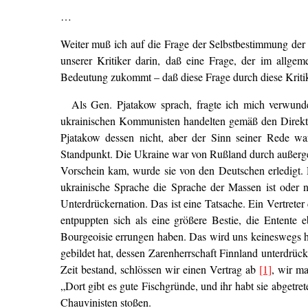
…
Weiter muß ich auf die Frage der Selbstbestimmung der 
unserer Kritiker darin, daß eine Frage, der im all
Bedeutung zukommt – daß diese Frage durch diese Kritik 
Als Gen. Pjatakow sprach, fragte ich mich verwunde
ukrainischen Kommunisten handelten gemäß den Direkti
Pjatakow dessen nicht, aber der Sinn seiner Rede war
Standpunkt. Die Ukraine war von Rußland durch außergew
Vorschein kam, wurde sie von den Deutschen erledigt. D
ukrainische Sprache die Sprache der Massen ist oder 
Unterdrückernation. Das ist eine Tatsache. Ein Vertrete
entpuppten sich als eine größere Bestie, die Entente e
Bourgeoisie errungen haben. Das wird uns keineswegs hi
gebildet hat, dessen Zarenherrschaft Finnland unterdrück
Zeit bestand, schlössen wir einen Vertrag ab
[1]
, wir ma
„Dort gibt es gute Fischgründe, und ihr habt sie abget
Chauvinisten stoßen.