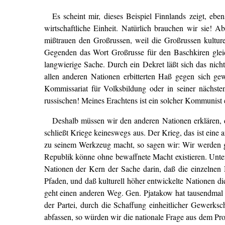
Es scheint mir, dieses Beispiel Finnlands zeigt, eb
wirtschaftliche Einheit. Natürlich brauchen wir sie! 
mißtrauen den Großrussen, weil die Großrussen kulture
Gegenden das Wort Großrusse für den Baschkiren gle
langwierige Sache. Durch ein Dekret läßt sich das nicht
allen anderen Nationen erbitterten Haß gegen sich gew
Kommissariat für Volksbildung oder in seiner nächst
russischen! Meines Erachtens ist ein solcher Kommunist 
Deshalb müssen wir den anderen Nationen erklären, d
schließt Kriege keineswegs aus. Der Krieg, das ist ein
zu seinem Werkzeug macht, so sagen wir: Wir werden g
Republik könne ohne bewaffnete Macht existieren. Unter
Nationen der Kern der Sache darin, daß die einzelnen 
Pfaden, und daß kulturell höher entwickelte Nationen d
geht einen anderen Weg. Gen. Pjatakow hat tausendmal 
der Partei, durch die Schaffung einheitlicher Gewerks
abfassen, so würden wir die nationale Frage aus dem P