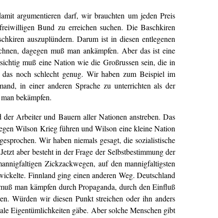
damit argumentieren darf, wir brauchten um jeden Preis
 freiwilligen Bund zu erreichen suchen. Die Baschkiren
schkiren auszuplündern. Darum ist in diesen entlegenen
chnen, dagegen muß man ankämpfen. Aber das ist eine
rsichtig muß eine Nation wie die Großrussen sein, die in
uch das noch schlecht genug. Wir haben zum Beispiel im
nd, in einer anderen Sprache zu unterrichten als der
uß man bekämpfen.
d der Arbeiter und Bauern aller Nationen anstreben. Das
gegen Wilson Krieg führen und Wilson eine kleine Nation
prochen. Wir haben niemals gesagt, die sozialistische
etzt aber besteht in der Frage der Selbstbestimmung der
mannigfaltigen Zickzackwegen, auf den mannigfaltigsten
twickelte. Finnland ging einen anderen Weg. Deutschland
it muß man kämpfen durch Propaganda, durch den Einfluß
ren. Würden wir diesen Punkt streichen oder ihn anders
ale Eigentümlichkeiten gäbe. Aber solche Menschen gibt