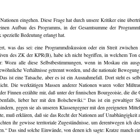
Nationen eingehen. Diese Frage hat durch unsere Kritiker eine übertr
gemeinen Aufbau des Programms, in der Gesamtsumme der Programmf
spezielle Bedeutung erlangt hat.
rt, was das sei: eine Programmdiskussion oder ein Streit zwischen 
ven des ZK der KPR(B), habe ich nicht begriffen, in welchem Ton e
: Wozu alle diese Selbstbestimmungen, wenn in Moskau ein ausgeze
öhnliche Verhältnisse getrennt worden, und die nationale Bewegung h
as ist eine Tatsache, aber es ist ein Ausnahmefall. Dort steht es sel
nicht. Die werktätigen Massen anderer Nationen waren voller Mißtra
r der Finnen erzählte mir, daß unter der finnischen Bourgeoisie, die d
benfalls, lieber her mit den Bolschewiki.“ Das ist ein gewaltiger S
ndern, gegen sie als unseren Klassengegner mit den geeigneten Mitte
te, muß erklären, daß sie das Recht der Nationen auf Unabhängigkeit a
chten ihr gewisse territoriale Zugeständnisse, um derentwegen ich de
reten.“ Das sind solche Einwände, von denen ich sagte: Kratze manch e