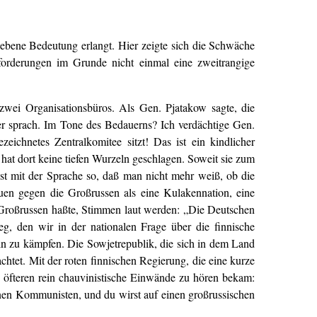
iebene Bedeutung erlangt. Hier zeigte sich die Schwäche
orderungen im Grunde nicht einmal eine zweitrangige
zwei Organisationsbüros. Als Gen. Pjatakow sagte, die
r sprach. Im Tone des Bedauerns? Ich verdächtige Gen.
ichnetes Zentralkomitee sitzt! Das ist ein kindlicher
at dort keine tiefen Wurzeln geschlagen. Soweit sie zum
bst mit der Sprache so, daß man nicht mehr weiß, ob die
uen gegen die Großrussen als eine Kulakennation, eine
ie Großrussen haßte, Stimmen laut werden: „Die Deutschen
ieg, den wir in der nationalen Frage über die finnische
ln zu kämpfen. Die Sowjetrepublik, die sich in dem Land
chtet. Mit der roten finnischen Regierung, die eine kurze
s öfteren rein chauvinistische Einwände zu hören bekam:
inen Kommunisten, und du wirst auf einen großrussischen