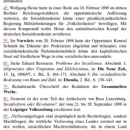
abzuhalten.
4*.
Wolfgang Heine hatte in einer Rede am 10. Februar 1898 im dritten
Berliner Reichstagswahlkreis die opportunistische Auffassung
vertreten, die Sozialdemokratie könne einer preußisch-junkerlichen
Regierung Militärforderungen für „Volksfreiheiten“ bewilligen. Mit
diesem Kompromiß wollte Heine den antimilitarischen Kampf der
deutschen Sozialdemokratie revidieren.
Vorwärts
5*.
Im
vom 20. Februar 1898 hatte der Opportunist Konrad
Schmidt die Diktatur des Proletariats abgelehnt und behauptet, eine
sozialdemokratische Parlamentsmehrheit könne den kapitalistischen
Staat auf friedlichem Wege in eine sozialistischen umwandeln.
Probleme des Sozialismus,
6*.
Siehe Eduard Bernstein:
Abschnitt 1:
Allgemeines über Utopismus und Eklektizismus,
Die Neue Zeit,
in:
Die sozialpolitische
15. Jg. 1896/97, 1. Bd., S. 164–171; Abschnitt 5:
Bedeutung von Raum und Zahl,
Ebenda,
in:
2. Bd., S. 138–143.
Gesammelten
7*.
Redaktionelle Überschrift der Redaktion der
Werke.
8*.
Gemeint ist der erste Teil der Artikelserie von Rosa Luxemburg,
Sozialreform oder Revolution?,
der vom 21. bis 28. September 1898 in
Leipziger Volkszeitung
der
erschienen war.
9*.
„Verfassungsfragen sind ursprünglich nicht Rechtsfragen, sondern
Machtfragen; die wirkliche Verfassung eines Landes existiert nur in
den reellen, tatsächlichen Machtverhältnissen, die in einem Land