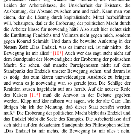
Leiden der Arbeiterklasse, die Unsicherheit der Existenz, die
Ausbeutung, der Abstand zwischen arm und reich. Kann man von
einem, der die Lösung durch kapitalistische Mittel herbeiführen
will, behaupten, daß er die Eroberung der politischen Macht durch
die Arbeiter klasse für notwendig hält? Also auch hier richtet sich
die Entrüstung Fendrichs und Vollmars nicht gegen mich, sondern
gegen Konrad Schmidt. Und dann die bewußte Äußerung in der
Neuen Zeit
: „Das Endziel, was es immer sei, ist mir nichts, die
Bewegung ist mir alles!“
[10*]
Auch wer das sagt, steht nicht auf
dem Standpunkt der Notwendigkeit der Eroberung der politischen
Macht. Sie sehen, daß manche Parteigenossen nicht auf dem
Standpunkt des Endziels unserer Bewegung stehen, und darum ist
es nötig, das zum klaren unzweideutigen Ausdruck zu bringen;
und wenn es je notwendig war, so gerade jetzt. Die Schläge der
Reaktion sausen hageldicht auf uns herab. Auf die neueste Rede
des Kaisers
[11*]
muß die Antwort in der Debatte gegeben
werden. Klipp und klar müssen wir sagen, wie der alte Cato: „Im
übrigen bin ich der Meinung, daß dieser Staat zerstört werden
muß.“ Die Eroberung der politischen Macht bleibt das Endziel und
das Endziel bleibt die Seele des Kampfes. Die Arbeiterklasse darf
sich nicht auf den dekadenten Standpunkt des Philosophen stellen:
„Das Endziel ist mir nichts, die Bewegung ist mir alles“; nein,