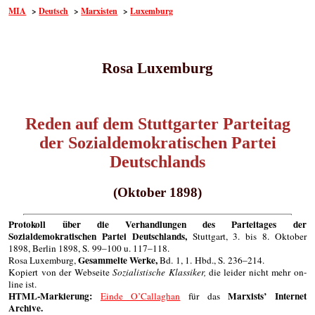
MIA
>
Deutsch
>
Marxisten
>
Luxemburg
Rosa Luxemburg
Reden auf dem Stuttgarter Parteitag
der Sozialdemokratischen Partei
Deutschlands
(Oktober 1898)
Protokoll über die Verhandlungen des Parteitages der
Sozialdemokratischen Partei Deutschlands,
Stuttgart, 3. bis 8. Oktober
1898, Berlin 1898, S. 99–100 u. 117–118.
Gesammelte Werke,
Rosa Luxemburg,
Bd. 1, 1. Hbd., S. 236–214.
Kopiert von der Webseite
Sozialistische Klassiker,
die leider nicht mehr on-
line ist.
HTML-Markierung:
Marxists’ Internet
Einde O’Callaghan
für das
Archive.