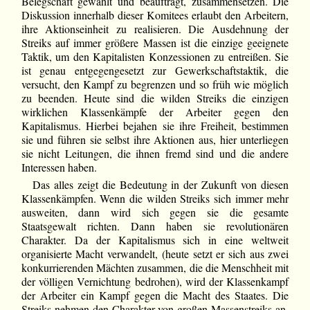
Belegschaft gewählt und beauftragt, zusammensetzen. Die
Diskussion innerhalb dieser Komitees erlaubt den Arbeitern,
ihre Aktionseinheit zu realisieren. Die Ausdehnung der
Streiks auf immer größere Massen ist die einzige geeignete
Taktik, um den Kapitalisten Konzessionen zu entreißen. Sie
ist genau entgegengesetzt zur Gewerkschaftstaktik, die
versucht, den Kampf zu begrenzen und so früh wie möglich
zu beenden. Heute sind die wilden Streiks die einzigen
wirklichen Klassenkämpfe der Arbeiter gegen den
Kapitalismus. Hierbei bejahen sie ihre Freiheit, bestimmen
sie und führen sie selbst ihre Aktionen aus, hier unterliegen
sie nicht Leitungen, die ihnen fremd sind und die andere
Interessen haben.
Das alles zeigt die Bedeutung in der Zukunft von diesen
Klassenkämpfen. Wenn die wilden Streiks sich immer mehr
ausweiten, dann wird sich gegen sie die gesamte
Staatsgewalt richten. Dann haben sie revolutionären
Charakter. Da der Kapitalismus sich in eine weltweit
organisierte Macht verwandelt, (heute setzt er sich aus zwei
konkurrierenden Mächten zusammen, die die Menschheit mit
der völligen Vernichtung bedrohen), wird der Klassenkampf
der Arbeiter ein Kampf gegen die Macht des Staates. Die
Streiks nehmen den Charakter von großen Massenstreiks an.