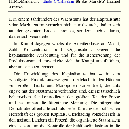
Marxists’ Internet
HTML-Markierung:
Einde O’Callaghan
für das
Archive.
I.
In einem Jahrhundert des Wachstums hat der Kapitalismus
seine Macht enorm vermehrt nicht nur dadurch, daß er sich
auf der gesamten Erde ausbreitete, sondern auch dadurch,
daß er sich veränderte.
Im Kampf dagegen wuchs die Arbeiterklasse an Macht,
Zahl, Konzentration und Organisation. Gegen die
kapitalistische Ausbeutung und für die Beherrschung der
Produktionsmittel entwickelte sich ihr Kampf unaufhörlich,
aber unter neuen Formen.
Die Entwicklung des Kapitalismus hat – in den
wichtigsten Produktionszweigen – die Macht in den Händen
von großen Trusts und Monopolen konzentriert, die aufs
engste mit der Staatsmacht verbunden sind, die sie tatsächlich
beherrschen. Sie kontrollieren den größten Teil der Presse
und bestimmen die öffentliche Meinung. Die bürgerliche
Demokratie offenbarte sich als beste Tarnung der politischen
Herrschaft des großen Kapitals. Gleichzeitig vollzieht sich in
den meisten Ländern ein Prozeß, die organisierte Staatsmacht
einzusetzen, um die Kontrolle der Schlüsselindustrien in die