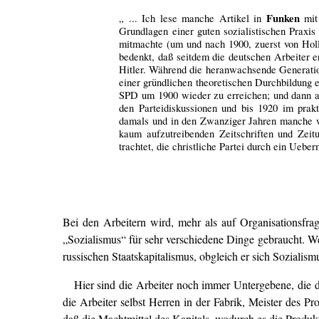
Funken
„ ... Ich lese manche Artikel in
mit 
Grundlagen einer guten sozialistischen Praxis
mitmachte (um und nach 1900, zuerst von Hol
bedenkt, daß seitdem die deutschen Arbeiter e
Hitler. Während die heranwachsende Generation
einer gründlichen theoretischen Durchbildung 
SPD um 1900 wieder zu erreichen; und dann an
den Parteidiskussionen und bis 1920 im prak
damals und in den Zwanziger Jahren manche wer
kaum aufzutreibenden Zeitschriften und Zeitu
trachtet, die christliche Partei durch ein Ueb
Bei den Arbeitern wird, mehr als auf Organisationsfra
„Sozialismus“ für sehr verschiedene Dinge gebraucht. W
russischen Staatskapitalismus, obgleich er sich Sozialism
Hier sind die Arbeiter noch immer Untergebene, die 
die Arbeiter selbst Herren in der Fabrik, Meister des P
daß die Machtmittel des Kapitals, wodurch es die Produk