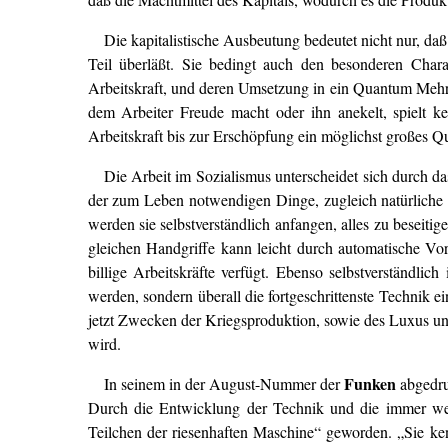
Die kapitalistische Ausbeutung bedeutet nicht nur, d
Teil überläßt. Sie bedingt auch den besonderen Charak
Arbeitskraft, und deren Umsetzung in ein Quantum Mehrwer
dem Arbeiter Freude macht oder ihn anekelt, spielt k
Arbeitskraft bis zur Erschöpfung ein möglichst großes Qu
Die Arbeit im Sozialismus unterscheidet sich durch d
der zum Leben notwendigen Dinge, zugleich natürliche B
werden sie selbstverständlich anfangen, alles zu beseit
gleichen Handgriffe kann leicht durch automatische V
billige Arbeitskräfte verfügt. Ebenso selbstverständli
werden, sondern überall die fortgeschrittenste Technik e
jetzt Zwecken der Kriegsproduktion, sowie des Luxus und
wird.
Funken
In seinem in der August-Nummer der
abgedru
Durch die Entwicklung der Technik und die immer weit
Teilchen der riesenhaften Maschine“ geworden. „Sie ke