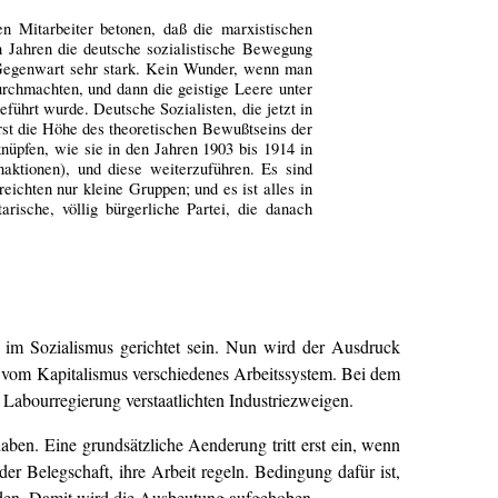
n Mitarbeiter betonen, daß die marxistischen
en Jahren die deutsche sozialistische Bewegung
 Gegenwart sehr stark. Kein Wunder, wenn man
urchmachten, und dann die geistige Leere unter
ührt wurde. Deutsche Sozialisten, die jetzt in
rst die Höhe des theoretischen Bewußtseins der
üpfen, wie sie in den Jahren 1903 bis 1914 in
aktionen), und diese weiterzuführen. Es sind
ichten nur kleine Gruppen; und es ist alles in
rische, völlig bürgerliche Partei, die danach
t im Sozialismus gerichtet sein. Nun wird der Ausdruck
h vom Kapitalismus verschiedenes Arbeitssystem. Bei dem
n Labourregierung verstaatlichten Industriezweigen.
en. Eine grundsätzliche Aenderung tritt erst ein, wenn
er Belegschaft, ihre Arbeit regeln. Bedingung dafür ist,
erden. Damit wird die Ausbeutung aufgehoben.