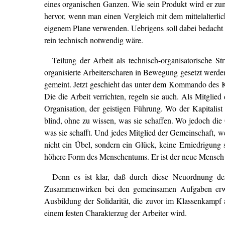
eines organischen Ganzen. Wie sein Produkt wird er zum S
hervor, wenn man einen Vergleich mit dem mittelalterli
eigenem Plane verwenden. Uebrigens soll dabei bedacht we
rein technisch notwendig wäre.
Teilung der Arbeit als technisch-organisatorische
organisierte Arbeiterscharen in Bewegung gesetzt werden
gemeint. Jetzt geschieht das unter dem Kommando des K
Die die Arbeit verrichten, regeln sie auch. Als Mitglied
Organisation, der geistigen Führung. Wo der Kapitalist 
blind, ohne zu wissen, was sie schaffen. Wo jedoch die
was sie schafft. Und jedes Mitglied der Gemeinschaft, wei
nicht ein Übel, sondern ein Glück, keine Erniedrigung s
höhere Form des Menschentums. Er ist der neue Mensch d
Denn es ist klar, daß durch diese Neuordnung d
Zusammenwirken bei den gemeinsamen Aufgaben erwäc
Ausbildung der Solidarität, die zuvor im Klassenkampf
einem festen Charakterzug der Arbeiter wird.