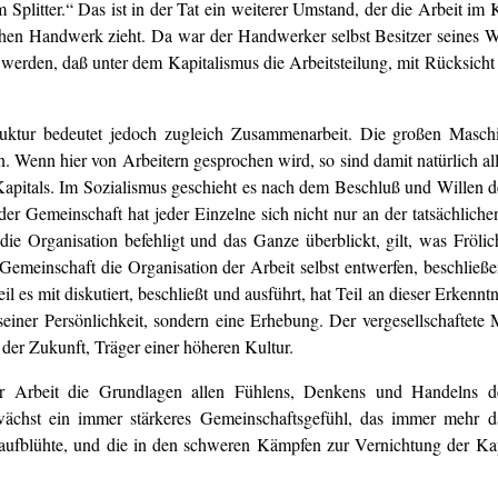
plitter.“ Das ist in der Tat ein weiterer Umstand, der die Arbeit im K
chen Handwerk zieht. Da war der Handwerker selbst Besitzer seines W
rden, daß unter dem Kapitalismus die Arbeitsteilung, mit Rücksicht au
 Struktur bedeutet jedoch zugleich Zusammenarbeit. Die großen Mas
. Wenn hier von Arbeitern gesprochen wird, so sind damit natürlich al
apitals. Im Sozialismus geschieht es nach dem Beschluß und Willen de
 der Gemeinschaft hat jeder Einzelne sich nicht nur an der tatsächlich
die Organisation befehligt und das Ganze überblickt, gilt, was Frölic
 Gemeinschaft die Organisation der Arbeit selbst entwerfen, beschlie
l es mit diskutiert, beschließt und ausführt, hat Teil an dieser Erkenntn
einer Persönlichkeit, sondern eine Erhebung. Der vergesellschaftete 
er Zukunft, Träger einer höheren Kultur.
er Arbeit die Grundlagen allen Fühlens, Denkens und Handelns
hst ein immer stärkeres Gemeinschaftsgefühl, das immer mehr das
 aufblühte, und die in den schweren Kämpfen zur Vernichtung der Kapi