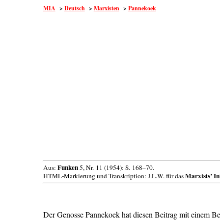
MIA
>
Deutsch
>
Marxisten
>
Pannekoek
Funken
Aus:
5, Nr. 11 (1954): S. 168–70.
Marxists’ In
HTML-Markierung und Transkription: J.L.W. für das
Der Genosse Pannekoek hat diesen Beitrag mit einem Beglei