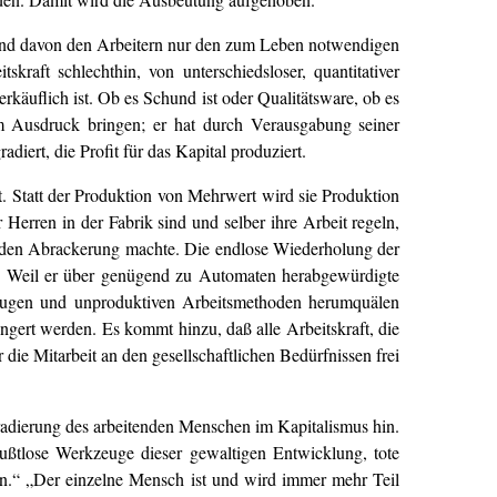
t und davon den Arbeitern nur den zum Leben notwendigen
raft schlechthin, von unterschiedsloser, quantitativer
rkäuflich ist. Ob es Schund ist oder Qualitätsware, ob es
um Ausdruck bringen; er hat durch Verausgabung seiner
iert, die Profit für das Kapital produziert.
t. Statt der Produktion von Mehrwert wird sie Produktion
erren in der Fabrik sind und selber ihre Arbeit regeln,
ötenden Abrackerung machte. Die endlose Wiederholung der
t? Weil er über genügend zu Automaten herabgewürdigte
erkzeugen und unproduktiven Arbeitsmethoden herumquälen
ingert werden. Es kommt hinzu, daß alle Arbeitskraft, die
ie Mitarbeit an den gesellschaftlichen Bedürfnissen frei
radierung des arbeitenden Menschen im Kapitalismus hin.
ußtlose Werkzeuge dieser gewaltigen Entwicklung, tote
en.“ „Der einzelne Mensch ist und wird immer mehr Teil