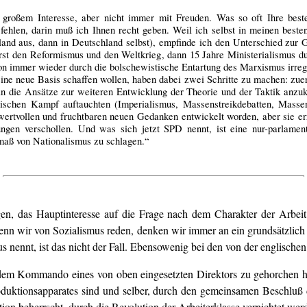
großem Interesse, aber nicht immer mit Freuden. Was so oft Ihre beste
 fehlen, darin muß ich Ihnen recht geben. Weil ich selbst in meinen best
land aus, dann in Deutschland selbst), empfinde ich den Unterschied zur
rst den Reformismus und den Weltkrieg, dann 15 Jahre Ministerialismus d
 immer wieder durch die bolschewistische Entartung des Marxismus irregef
eine neue Basis schaffen wollen, haben dabei zwei Schritte zu machen: zue
 die Ansätze zur weiteren Entwicklung der Theorie und der Taktik anzukn
tischen Kampf auftauchten (Imperialismus, Massenstreikdebatten, Massen
tvollen und fruchtbaren neuen Gedanken entwickelt worden, aber sie erre
ngen verschollen. Und was sich jetzt SPD nennt, ist eine nur-parlamenta
ermaß von Nationalismus zu schlagen.“
gen, das Hauptinteresse auf die Frage nach dem Charakter der Arbei
enn wir von Sozialismus reden, denken wir immer an ein grundsätzlic
us nennt, ist das nicht der Fall. Ebensowenig bei den von der englische
dem Kommando eines von oben eingesetzten Direktors zu gehorchen hab
roduktionsapparates sind und selber, durch den gemeinsamen Beschluß d
tion beherrscht, durch die Revolution der Arbeiterklasse vernichtet w