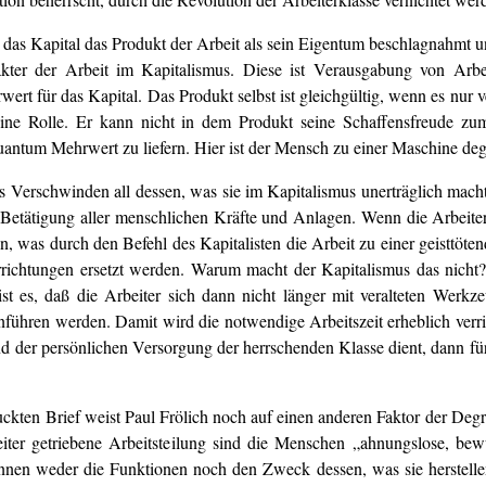
aß das Kapital das Produkt der Arbeit als sein Eigentum beschlagnahm
ter der Arbeit im Kapitalismus. Diese ist Verausgabung von Arbeitsk
t für das Kapital. Das Produkt selbst ist gleichgültig, wenn es nur ve
eine Rolle. Er kann nicht in dem Produkt seine Schaffensfreude z
antum Mehrwert zu liefern. Hier ist der Mensch zu einer Maschine degrad
as Verschwinden all dessen, was sie im Kapitalismus unerträglich mach
etätigung aller menschlichen Kräfte und Anlagen. Wenn die Arbeiter H
igen, was durch den Befehl des Kapitalisten die Arbeit zu einer geistt
orrichtungen ersetzt werden. Warum macht der Kapitalismus das nich
ch ist es, daß die Arbeiter sich dann nicht länger mit veralteten W
inführen werden. Damit wird die notwendige Arbeitszeit erheblich verr
 der persönlichen Versorgung der herrschenden Klasse dient, dann für d
ckten Brief weist Paul Frölich noch auf einen anderen Faktor der Deg
er getriebene Arbeitsteilung sind die Menschen „ahnungslose, bew
nnen weder die Funktionen noch den Zweck dessen, was sie herstell