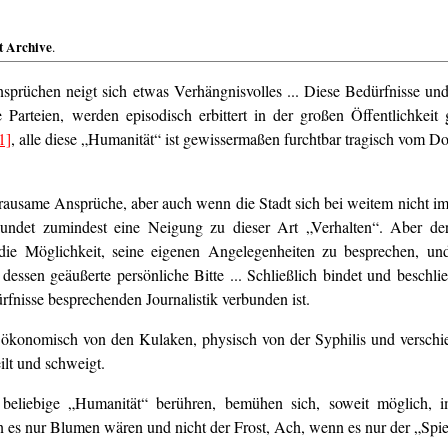
t Archive
.
prüchen neigt sich etwas Verhängnisvolles ... Diese Bedürfnisse und
he Parteien, werden episodisch erbittert in der großen Öffentlichkeit
1]
, alle diese „Humanität“ ist gewissermaßen furchtbar tragisch vom Dor
rausame Ansprüche, aber auch wenn die Stadt sich bei weitem nicht immer
ekundet zumindest eine Neigung zu dieser Art „Verhalten“. Aber de
lig die Möglichkeit, seine eigenen Angelegenheiten zu besprechen, un
dessen geäußerte persönliche Bitte ... Schließlich bindet und beschli
fnisse besprechenden Journalistik verbunden ist.
 ökonomisch von den Kulaken, physisch von der Syphilis und verschie
eilt und schweigt.
eliebige „Humanität“ berühren, bemühen sich, soweit möglich, im S
n es nur Blumen wären und nicht der Frost, Ach, wenn es nur der „Spie