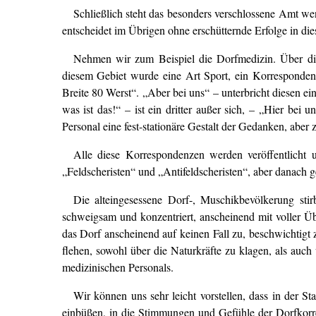
Schließlich steht das besonders verschlossene Amt we
entscheidet im Übrigen ohne erschütternde Erfolge in die
Nehmen wir zum Beispiel die Dorfmedizin. Über die m
diesem Gebiet wurde eine Art Sport, ein Korresponden
Breite 80 Werst“. „Aber bei uns“ – unterbricht diesen ein
was ist das!“ – ist ein dritter außer sich, – „Hier be
Personal eine fest-stationäre Gestalt der Gedanken, aber
Alle diese Korrespondenzen werden veröffentlicht u
„Feldscheristen“ und „Antifeldscheristen“, aber danach ge
Die alteingesessene Dorf-, Muschikbevölkerung sti
schweigsam und konzentriert, anscheinend mit voller Üb
das Dorf anscheinend auf keinen Fall zu, beschwichtigt
flehen, sowohl über die Naturkräfte zu klagen, als auch
medizinischen Personals.
Wir können uns sehr leicht vorstellen, dass in der 
einbüßen, in die Stimmungen und Gefühle der Dorfkorre