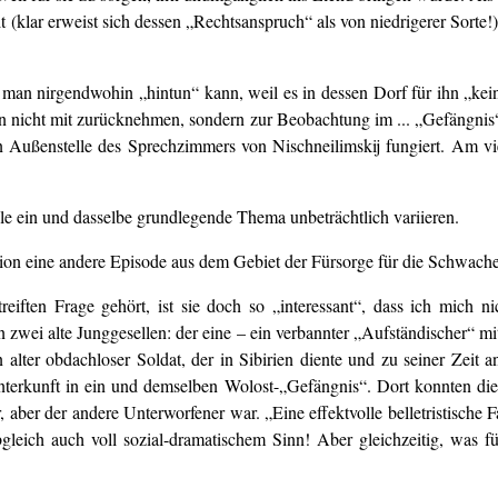
(klar erweist sich dessen „Rechtsanspruch“ als von niedrigerer Sorte!)
man nirgendwohin „hintun“ kann, weil es in dessen Dorf für ihn „kein
en nicht mit zurücknehmen, sondern zur Beobachtung im ... „Gefängnis“
en Außenstelle des Sprechzimmers von Nischneilimskij fungiert. Am vi
lle ein und dasselbe grundlegende Thema unbeträchtlich variieren.
iation eine andere Episode aus dem Gebiet der Fürsorge für die Schwache
iften Frage gehört, ist sie doch so „interessant“, dass ich mich n
 zwei alte Junggesellen: der eine – ein verbannter „Aufständischer“ mit
alter obdachloser Soldat, der in Sibirien diente und zu seiner Zeit 
Unterkunft in ein und demselben Wolost-„Gefängnis“. Dort konnten d
 aber der andere Unterworfener war. „Eine effektvolle belletristische 
leich auch voll sozial-dramatischem Sinn! Aber gleichzeitig, was fü