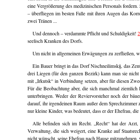
eine Vergrößerung des medizinischen Personals fordern.
– überfliegen im besten Falle mit ihren Augen das Korr
zwei Tränen ...
Und dennoch – verdammte Pflicht und Schuldigkeit!
seelisch Kranken des Dorfs.
Um nicht in allgemeinen Erwägungen zu zerfließen, wer
Ein Bauer bringt in das Dorf Nischneilimskij, das Ze
drei Liegen (für den ganzen Bezirk) kann man sie nicht
mit „Irkutsk“ in Verbindung setzen, aber für diesen Z
Für die Beobachtung aber, die sich manchmal ziemlich la
unterbringen. Weder der Reviervorsteher noch der bäuer
darauf, ihr irgendeinen Raum außer dem Sprechzimmer zu
nur kleine Kinder, was bedeutet, dass er der Ehefrau, d
Alle befinden sich im Recht. „Recht“ hat der Arzt,
Verwaltung, die sich weigert, eine Kranke auf Staatsrec
nicht wünscht, seine Ehefrau nach Hause mitzunehmen, w