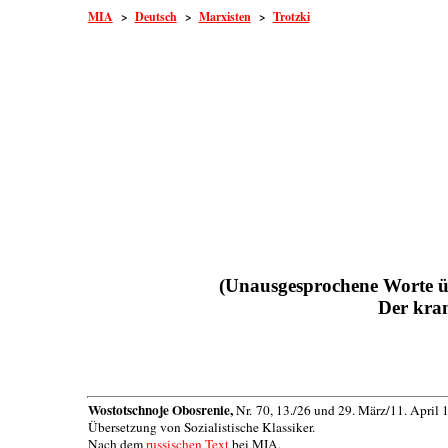
MIA
>
Deutsch
>
Marxisten
>
Trotzki
(Unausgesprochene Worte ü
Der kran
Wostotschnoje Obosrenie,
Nr. 70, 13./26 und 29. März/11. April 
Übersetzung von Sozialistische Klassiker.
Nach dem
russischen Text
bei MIA.