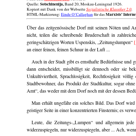
Sotschinenija,
Quelle:
Band 20, Moskau-Leningrad 1926.
Kopiert mit Dank von der Webseite
Sozialistische Klassiker 2.0
.
Marxists’ Interne
HTML-Markierung:
Einde O’Callaghan
für das
Über das zeitgenössische Dorf mit seinen Nöten und Ans
nicht, teilen die schreibende Bruderschaft in zahlreic
geringschätzigen Worten Uspenskis, „Zeitungslumpen“
[
an einer feinen, feinen Schnur in der Luft ...
Auch in der Stadt gibt es ernsthafte Bedürfnisse und g
dann entscheidet, missbilligt sie dennoch oder sie b
Unkultiviertheit, Sprachlosigkeit, Rechtlosigkeit völ
Stadtbewohner, das Produkt der Stadtkultur, sogar ohne 
Amt“, das weder mit dem Dorf noch mit der dessen Bedür
Man erhält ungefähr ein solches Bild. Das Dorf wird
geistiger Seite in einer konzentrierten Finsternis; es verw
Leute, die Zeitungs-„Lumpen“ und allgemein jede b
widerzuspiegeln, nur widerzuspiegeln, aber ... Ach, wen