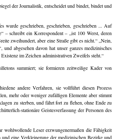
gel der Journalistik, entscheidet und bindet, bindet und
es wurde geschrieben, geschrieben, geschrieben ... Auf
 – schreibt ein Korrespondent – „ist 100 Werst, deren
reite zweihundert, aber eine Straße gibt es nicht.“ „Nein,
te‘, und abgesehen davon hat unser ganzes medizinisches
 Existenz im Zeichen administrativen Zweifels steht.“
lletons summiert; sie formieren zeitweilige Kader von
edene andere Verfahren, sie vollführt diesen Prozess
llen, mehr oder weniger zufälligen Elemente aber stimmt
agen zu sterben, und fährt fort zu flehen, ohne Ende zu
hütterlich-stationäre Geistesverfassung der Personen des
 sehr wohlwollende Leser erzwungenermaßen die Fähigkeit
n und eine Verkleinerung der medizinischen Bezirke und