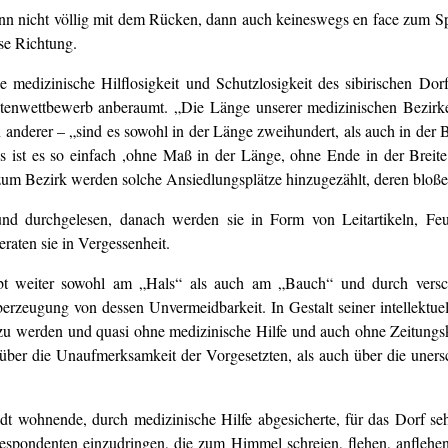
nn nicht völlig mit dem Rücken, dann auch keineswegs en face zum Spie
se Richtung.
edizinische Hilflosigkeit und Schutzlosigkeit des sibirischen Dorf
tenwettbewerb anberaumt. „Die Länge unserer medizinischen Bezirke“
 anderer – „sind es sowohl in der Länge zweihundert, als auch in der B
i uns ist es so einfach ,ohne Maß in der Länge, ohne Ende in der Brei
 zum Bezirk werden solche Ansiedlungsplätze hinzugezählt, deren bloße
nd durchgelesen, danach werden sie in Form von Leitartikeln, Feui
raten sie in Vergessenheit.
rbt weiter sowohl am „Hals“ als auch am „Bauch“ und durch verschi
erzeugung von dessen Unvermeidbarkeit. In Gestalt seiner intellektue
 zu werden und quasi ohne medizinische Hilfe und auch ohne Zeitungskl
 über die Unaufmerksamkeit der Vorgesetzten, als auch über die unersc
Stadt wohnende, durch medizinische Hilfe abgesicherte, für das Dorf
spondenten einzudringen, die zum Himmel schreien, flehen, anflehe