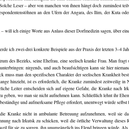
 Solche Leser – aber von manchen von ihnen hängt doch zumindest tei
espondentenstöhnen an den Ufern der Angara, des Ilim, der Kuta oder
2
– will ich einige Worte aus Anlass dieser Dorfmedizin sagen, über ein
de ich zwei-drei konkrete Beispiele aus der Praxis der letzten 3–4 Jah
ntrum des Bezirks, seine Ehefrau, eine seelisch kranke Frau. Man frag
 unterbringen: nirgends, und auch beaufsichtigen kann sie hier niema
weck muss man den spezifischen Charakter der seelischen Krankheit 
nge hinzieht, ist es erforderlich, die Kranke zumindest zeitweilig in 
liche Leiter entscheiden sich auf eigene Gefahr, die Kranke nach Ir
 geben, wo man sie nicht aufnehmen kann. Schließlich lehnt ihr Ehem
ie beständige und aufmerksame Pflege erfordert, unentwegt würde selbst
 die Kranke nicht in ambulante Betreuung aufzunehmen, weil sie da 
hnung nach Irkutsk zu schicken, weil die örtliche Verwaltung dieses R
eil für sie zu sorgen, ihn unumgänglich ins Elend bringen würde. Als