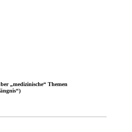
über „medizinische“ Themen
fängnis“)