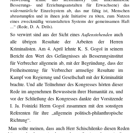
Besserungs- und Erziehungsanstalten für Erwachsene) das
widernatürliche
Einzelsystem ab, das nur fähig ist, Menschen
abzustumpfen und in ihnen jede Initiative zu töten, zum Nutzen
eines zweckmäßig veranstalteten Systems der gemeinsamen Haft
...“ (Rede, D. A. Drils).
So verwirrt sind aus der Sicht eines
Außenstehenden
auch
alle übrigen Resultate der Arbeiten der Herren
Kriminalisten. Am 4. April lehnte K. S. Gogol in seinem
Bericht den Wert des Gefängnisses als Besserungsinstitut
für Verbrecher allgemein ab, mit der Begründung, dass der
Freiheitsentzug für Verbrecher armselige Resultate im
Kampf von Regierung und Gesellschaft mit der Kriminalität
brachte. Und alle Teilnehmer des Kongresses hörten dieser
Rede im angenehmen Bewusstsein ihrer Humanität zu, und
vor der Schließung des Kongresses dankte der Vorsitzende
I. Ja. Foinizki Herrn Gogol zusammen mit den sonstigen
Referenten für ihre „allgemein politisch-philanthropische
Richtung“.
Man sollte meinen, dass auch Herr Schischilenko diesen Reden