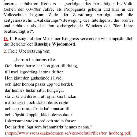
unseres achtbaren Redners – „verfolgte das berüchtigte Ins-Volk-
Gehen der 60–70er Jahre, als Propaganda geheim und klar in der
Volksschule begann; Ziele der Zerstörung verfolgt auch die
zeitgenössische „Aufklärungs“-Bewegung der Intelligenz, die breiter
und schlauer als das ihm vorhergehende Wandern der 70er Jahre
beabsichtigt ist“.
D.
In Bezug auf den Moskauer Kongress verwenden wir hauptsächlich
Russkije Wjedomosti.
die Berichte der
2.
Freie Übersetzung von:
„herren i naturens rike.
Och denne herre har hon gjort till dräng,
till usel legodräng åt sina drifter.
Hon klätt den gudasände i livré,
och låter honom passa upp vid bordet,
där hennes lustar sitta, hungriga,
stå vakt vid dörren, att ej snikna blickar
må tränga in och skåda deras orgie
och sopa rent, där de ha’ smutsat till
och köpslå, koppla, kläda deras dater
i skrytsamt vackra ord och stolta fraser.
Det är den lögn som brännmärkt hennes panna.“
(
https://www.svenskaakademien.se/sites/default/files/tor_hedberg.pdf
,