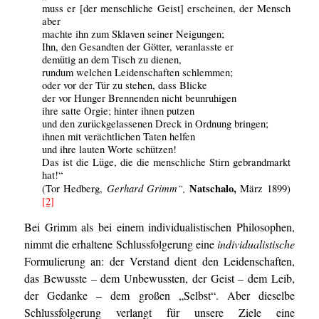
muss er [der menschliche Geist] erscheinen, der Mensch
aber
machte ihn zum Sklaven seiner Neigungen;
Ihn, den Gesandten der Götter, veranlasste er
demütig an dem Tisch zu dienen,
rundum welchen Leidenschaften schlemmen;
oder vor der Tür zu stehen, dass Blicke
der vor Hunger Brennenden nicht beunruhigen
ihre satte Orgie; hinter ihnen putzen
und den zurückgelassenen Dreck in Ordnung bringen;
ihnen mit verächtlichen Taten helfen
und ihre lauten Worte schützen!
Das ist die Lüge, die die menschliche Stirn gebrandmarkt
hat!“
Gerhard Grimm“,
Natschalo,
(Tor Hedberg,
März 1899)
[2]
Bei Grimm als bei einem individualistischen Philosophen,
nimmt die erhaltene Schlussfolgerung eine
individualistische
Formulierung an: der Verstand dient den Leidenschaften,
das Bewusste – dem Unbewussten, der Geist – dem Leib,
der Gedanke – dem großen „Selbst“. Aber dieselbe
Schlussfolgerung verlangt für unsere Ziele eine