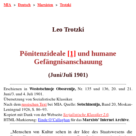
MIA
>
Deutsch
>
Marxisten
>
Trotzki
Leo Trotzki
Pönitenzideale
[1]
und humane
Gefängnisanschauung
(Juni/Juli 1901)
Wostotschnoje Obosrenije,
Erschienen in
Nr. 135 und 136, 20. und 21.
Juni/3. und 4. Juli 1901.
Übersetzung von Sozialistische Klassiker.
Sotschinenija,
Nach dem
russischen Text
bei MIA. Quelle:
Band 20, Moskau-
Leningrad 1926, S. 86–93.
Kopiert mit Dank von der Webseite
Sozialistische Klassiker 2.0
.
Marxists’ Internet Archive
HTML-Markierung:
Einde O’Callaghan
für das
.
„Menschen von Kultur sehen in der Idee des Staatswesens die