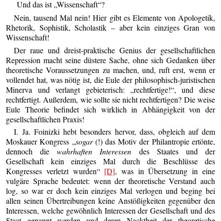
Und das ist „Wissenschaft“?
Nein, tausend Mal nein! Hier gibt es Elemente von Apologetik,
Rhetorik, Sophistik, Scholastik – aber kein einziges Gran von
Wissenschaft!
Der raue und dreist-praktische Genius der gesellschaftlichen
Repression macht seine düstere Sache, ohne sich Gedanken über
theoretische Voraussetzungen zu machen, und, ruft erst, wenn er
vollendet hat, was nötig ist, die Eule der philosophisch-juristischen
Minerva und verlangt gebieterisch: „rechtfertige!“, und diese
rechtfertigt. Außerdem, wie sollte sie nicht rechtfertigen? Die weise
Eule Theorie befindet sich wirklich in Abhängigkeit von der
gesellschaftlichen Praxis!
I. Ja. Foinizki hebt besonders hervor, dass, obgleich auf dem
Moskauer Kongress „
sogar
(!) das Motiv der Philantropie ertönte,
dennoch die
wahrhaften Interessen
des Staates und der
Gesellschaft kein einziges Mal durch die Beschlüsse des
Kongresses verletzt wurden“
[D]
, was in Übersetzung in eine
vulgäre Sprache bedeutet: wenn der theoretische Verstand auch
log, so war er doch kein einziges Mal verlogen und beging bei
allen seinen Übertreibungen keine Anstößigkeiten gegenüber den
Interessen, welche gewöhnlich Interessen der Gesellschaft und des
Staat genannt werden und deren Nacktheit der theoretische