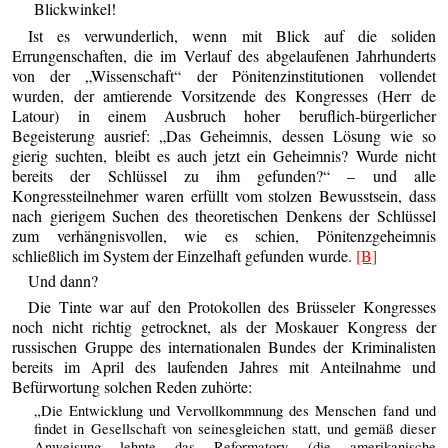
Blickwinkel!
Ist es verwunderlich, wenn mit Blick auf die soliden
Errungenschaften, die im Verlauf des abgelaufenen Jahrhunderts
von der „Wissenschaft“ der Pönitenzinstitutionen vollendet
wurden, der amtierende Vorsitzende des Kongresses (Herr de
Latour) in einem Ausbruch hoher beruflich-bürgerlicher
Begeisterung ausrief: „Das Geheimnis, dessen Lösung wie so
gierig suchten, bleibt es auch jetzt ein Geheimnis? Wurde nicht
bereits der Schlüssel zu ihm gefunden?“ – und alle
Kongressteilnehmer waren erfüllt vom stolzen Bewusstsein, dass
nach gierigem Suchen des theoretischen Denkens der Schlüssel
zum verhängnisvollen, wie es schien, Pönitenzgeheimnis
schließlich im System der Einzelhaft gefunden wurde.
[B]
Und dann?
Die Tinte war auf den Protokollen des Brüsseler Kongresses
noch nicht richtig getrocknet, als der Moskauer Kongress der
russischen Gruppe des internationalen Bundes der Kriminalisten
bereits im April des laufenden Jahres mit Anteilnahme und
Befürwortung solchen Reden zuhörte:
„Die Entwicklung und Vervollkommnung des Menschen fand und
findet in Gesellschaft von seinesgleichen statt, und gemäß dieser
Anweisung lehnte das Reformatory (die amerikanische