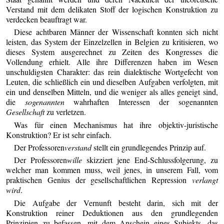
Verstand mit dem delikaten Stoff der logischen Konstruktion zu
verdecken beauftragt war.
Diese achtbaren Männer der Wissenschaft konnten sich nicht
leisten, das System der Einzelzellen in Belgien zu kritisieren, wo
dieses System ausgerechnet zu Zeiten des Kongresses die
Vollendung erhielt. Alle ihre Differenzen haben im Wesen
unschuldigsten Charakter: das rein dialektische Wortgefecht von
Leuten, die schließlich ein und dieselben Aufgaben verfolgten, mit
ein und denselben Mitteln, und die weniger als alles geneigt sind,
die
sogenannten
wahrhaften Interessen der sogenannten
Gesellschaft
zu verletzen.
Was für einen Mechanismus hat ihre objektiv-juristische
Konstruktion? Er ist sehr einfach.
Der Professoren
verstand
stellt ein grundlegendes Prinzip auf.
Der Professoren
wille
skizziert jene End-Schlussfolgerung, zu
welcher man kommen muss, weil jenes, in unserem Fall, vom
praktischen Genius der gesellschaftlichen Repression
verlangt
wird
.
Die Aufgabe der Vernunft besteht darin, sich mit der
Konstruktion reiner Deduktionen aus den grundlegenden
Prinzipien zu befassen, mit dem Anschein eines Subjekts, das