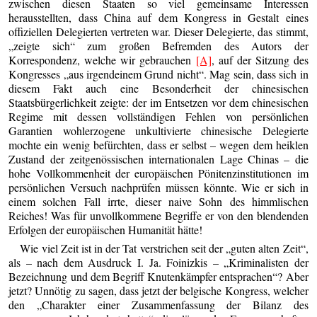
zwischen diesen Staaten so viel gemeinsame Interessen
herausstellten, dass China auf dem Kongress in Gestalt eines
offiziellen Delegierten vertreten war. Dieser Delegierte, das stimmt,
„zeigte sich“ zum großen Befremden des Autors der
Korrespondenz, welche wir gebrauchen
[A]
, auf der Sitzung des
Kongresses „aus irgendeinem Grund nicht“. Mag sein, dass sich in
diesem Fakt auch eine Besonderheit der chinesischen
Staatsbürgerlichkeit zeigte: der im Entsetzen vor dem chinesischen
Regime mit dessen vollständigen Fehlen von persönlichen
Garantien wohlerzogene unkultivierte chinesische Delegierte
mochte ein wenig befürchten, dass er selbst – wegen dem heiklen
Zustand der zeitgenössischen internationalen Lage Chinas – die
hohe Vollkommenheit der europäischen Pönitenzinstitutionen im
persönlichen Versuch nachprüfen müssen könnte. Wie er sich in
einem solchen Fall irrte, dieser naive Sohn des himmlischen
Reiches! Was für unvollkommene Begriffe er von den blendenden
Erfolgen der europäischen Humanität hätte!
Wie viel Zeit ist in der Tat verstrichen seit der „guten alten Zeit“,
als – nach dem Ausdruck I. Ja. Foinizkis – „Kriminalisten der
Bezeichnung und dem Begriff Knutenkämpfer entsprachen“? Aber
jetzt? Unnötig zu sagen, dass jetzt der belgische Kongress, welcher
den „Charakter einer Zusammenfassung der Bilanz des