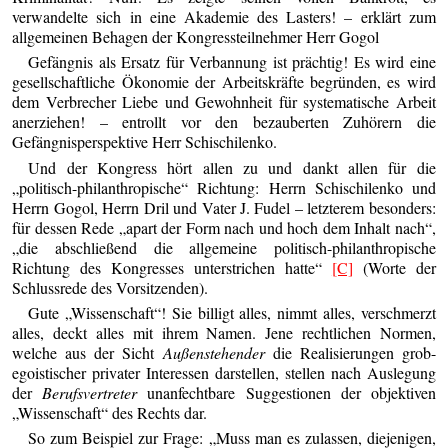
verwandelte sich in eine Akademie des Lasters! – erklärt zum
allgemeinen Behagen der Kongressteilnehmer Herr Gogol
Gefängnis als Ersatz für Verbannung ist prächtig! Es wird eine
gesellschaftliche Ökonomie der Arbeitskräfte begründen, es wird
dem Verbrecher Liebe und Gewohnheit für systematische Arbeit
anerziehen! – entrollt vor den bezauberten Zuhörern die
Gefängnisperspektive Herr Schischilenko.
Und der Kongress hört allen zu und dankt allen für die
„politisch-philanthropische“ Richtung: Herrn Schischilenko und
Herrn Gogol, Herrn Dril und Vater J. Fudel – letzterem besonders:
für dessen Rede „apart der Form nach und hoch dem Inhalt nach“,
„die abschließend die allgemeine politisch-philanthropische
Richtung des Kongresses unterstrichen hatte“
[C]
(Worte der
Schlussrede des Vorsitzenden).
Gute „Wissenschaft“! Sie billigt alles, nimmt alles, verschmerzt
alles, deckt alles mit ihrem Namen. Jene rechtlichen Normen,
welche aus der Sicht
Außenstehender
die Realisierungen grob-
egoistischer privater Interessen darstellen, stellen nach Auslegung
der
Berufsvertreter
unanfechtbare Suggestionen der objektiven
„Wissenschaft“ des Rechts dar.
So zum Beispiel zur Frage: „Muss man es zulassen, diejenigen,