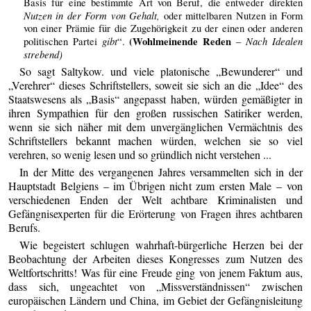
Basis für eine bestimmte Art von Beruf, die entweder direkten
Nutzen in der Form von Gehalt,
oder mittelbaren Nutzen in Form
von einer Prämie für die Zugehörigkeit zu der einen oder anderen
gibt
(Wohlmeinende Reden
Nach Idealen
politischen Partei
“.
–
strebend)
So sagt Saltykow. und viele platonische „Bewunderer“ und
„Verehrer“ dieses Schriftstellers, soweit sie sich an die „Idee“ des
Staatswesens als „Basis“ angepasst haben, würden gemäßigter in
ihren Sympathien für den großen russischen Satiriker werden,
wenn sie sich näher mit dem unvergänglichen Vermächtnis des
Schriftstellers bekannt machen würden, welchen sie so viel
verehren, so wenig lesen und so gründlich nicht verstehen ...
In der Mitte des vergangenen Jahres versammelten sich in der
Hauptstadt Belgiens – im Übrigen nicht zum ersten Male – von
verschiedenen Enden der Welt achtbare Kriminalisten und
Gefängnisexperten für die Erörterung von Fragen ihres achtbaren
Berufs.
Wie begeistert schlugen wahrhaft-bürgerliche Herzen bei der
Beobachtung der Arbeiten dieses Kongresses zum Nutzen des
Weltfortschritts! Was für eine Freude ging von jenem Faktum aus,
dass sich, ungeachtet von „Missverständnissen“ zwischen
europäischen Ländern und China, im Gebiet der Gefängnisleitung