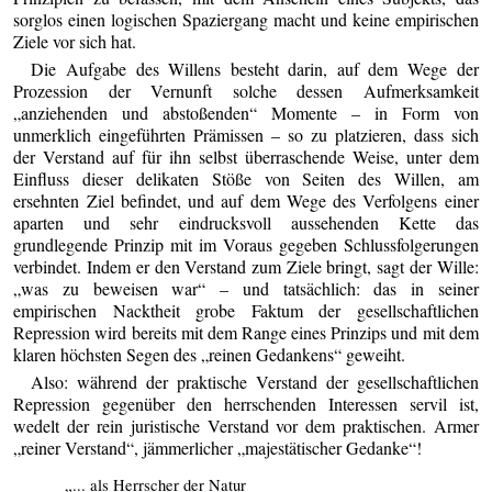
sorglos einen logischen Spaziergang macht und keine empirischen
Ziele vor sich hat.
Die Aufgabe des Willens besteht darin, auf dem Wege der
Prozession der Vernunft solche dessen Aufmerksamkeit
„anziehenden und abstoßenden“ Momente – in Form von
unmerklich eingeführten Prämissen – so zu platzieren, dass sich
der Verstand auf für ihn selbst überraschende Weise, unter dem
Einfluss dieser delikaten Stöße von Seiten des Willen, am
ersehnten Ziel befindet, und auf dem Wege des Verfolgens einer
aparten und sehr eindrucksvoll aussehenden Kette das
grundlegende Prinzip mit im Voraus gegeben Schlussfolgerungen
verbindet. Indem er den Verstand zum Ziele bringt, sagt der Wille:
„was zu beweisen war“ – und tatsächlich: das in seiner
empirischen Nacktheit grobe Faktum der gesellschaftlichen
Repression wird bereits mit dem Range eines Prinzips und mit dem
klaren höchsten Segen des „reinen Gedankens“ geweiht.
Also: während der praktische Verstand der gesellschaftlichen
Repression gegenüber den herrschenden Interessen servil ist,
wedelt der rein juristische Verstand vor dem praktischen. Armer
„reiner Verstand“, jämmerlicher „majestätischer Gedanke“!
„... als Herrscher der Natur