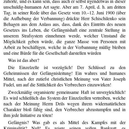
zuhörte, und es kann sein, dass auch er selbst irgendetwas in dieser
unschuldig-humanen Art sagte. Aber am 7. April, d. h. am dritten
Tag, in seiner Rede über das Gesetz vom 10.–12. Juni 1900 (über
die Aufhebung der Verbannung) drückte Herr Schischilenko sein
Behagen aus dem Anlass aus, dass, dank des Eintritts des neuen
Gesetzes ins Leben, die Gefängnishaft eine zentrale Stellung in
unserem Strafsystem einnehmen werde, welcher Umstand die
Möglichkeit geben würde, die ganze Masse von Personen mit
Arbeit zu beschäftigen, welche in der Verbannung müßig bleiben
und eine Bürde für die Gesellschaft darstellen würden
Was ist das aber?
Die Einzelzelle ist vorzüglich! Der Schlüssel zu den
Geheimnissen der Gefängnisleitung! Ein wahres und humanes
Mittel, nach der zutiefst christlichen Meinung von Vater Joseph
Fudel, um auf die Sittlichkeit des Verbrechers einzuwirken!
Zweckmäßig organisierte gemeinsame Haft ist unvergleichlich!
Es wird schließlich das System der Einzelzellen vertreiben, welche
nach der Meinung Herrn Drils wegen ihrem widernatürlichen
Charakter bloß fähig sind, den Verbrecher abzustumpfen und in
ihm jede Initiative zu töten!
Gefängnis? Was gab es als Mittel des Kampfes mit der
Kriminalität? Null! Es zeigte seinen vollen Bankrott, es