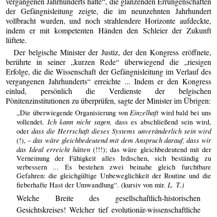
vergangenen Jahrhunderts hatte“, die glänzenden Errungenschaften
der Gefängnisleitung zeigte, die im neunzehnten Jahrhundert
vollbracht wurden, und noch strahlendere Horizonte aufdeckte,
indem er mit kompetenten Händen den Schleier der Zukunft
lüftete.
Der belgische Minister der Justiz, der den Kongress eröffnete,
berührte in seiner „kurzen Rede“ überwiegend die „riesigen
Erfolge, die die Wissenschaft der Gefängnisleitung im Verlauf des
vergangenen Jahrhunderts“ erreichte ... Indem er den Kongress
einlud, persönlich die Verdienste der belgischen
Pönitenzinstitutionen zu überprüfen, sagte der Minister im Übrigen:
Einzelhaft
„Die überwiegende Organisierung von
wird bald bei uns
Ich kann nicht sagen,
vollendet.
dass es abschließend sein wird,
dass die Herrschaft dieses Systems unveränderlich sein wird
oder
das wäre gleichbedeutend mit dem Anspruch darauf, dass wir
(!), –
das Ideal erreicht hätten
(!!!); das wäre gleichbedeutend mit der
Verneinung der Fähigkeit alles Irdischen, sich beständig zu
verbessern ... Es bestehen zwei beinahe gleich furchtbare
Gefahren: die gleichgültige Unbeweglichkeit der Routine und die
L. Т.)
fieberhafte Hast der Umwandlung“. (kursiv von mir.
Welche Breite des gesellschaftlich-historischen
Gesichtskreises! Welcher tief evolutionär-wissenschaftliche