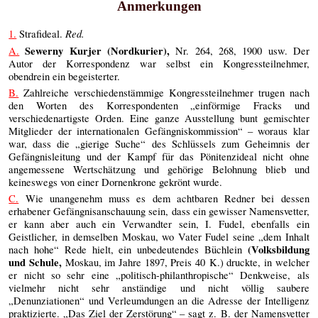
Anmerkungen
Red.
1.
Strafideal.
Sewerny Kurjer (Nordkurier),
A.
Nr. 264, 268, 1900 usw. Der
Autor der Korrespondenz war selbst ein Kongressteilnehmer,
obendrein ein begeisterter.
B.
Zahlreiche verschiedenstämmige Kongressteilnehmer trugen nach
den Worten des Korrespondenten „einförmige Fracks und
verschiedenartigste Orden. Eine ganze Ausstellung bunt gemischter
Mitglieder der internationalen Gefängniskommission“ – woraus klar
war, dass die „gierige Suche“ des Schlüssels zum Geheimnis der
Gefängnisleitung und der Kampf für das Pönitenzideal nicht ohne
angemessene Wertschätzung und gehörige Belohnung blieb und
keineswegs von einer Dornenkrone gekrönt wurde.
C.
Wie unangenehm muss es dem achtbaren Redner bei dessen
erhabener Gefängnisanschauung sein, dass ein gewisser Namensvetter,
er kann aber auch ein Verwandter sein, I. Fudel, ebenfalls ein
Geistlicher, in demselben Moskau, wo Vater Fudel seine „dem Inhalt
(Volksbildung
nach hohe“ Rede hielt, ein unbedeutendes Büchlein
und Schule,
Moskau, im Jahre 1897, Preis 40 K.) druckte, in welcher
er nicht so sehr eine „politisch-philanthropische“ Denkweise, als
vielmehr nicht sehr anständige und nicht völlig saubere
„Denunziationen“ und Verleumdungen an die Adresse der Intelligenz
praktizierte. „Das Ziel der Zerstörung“ – sagt z. B. der Namensvetter