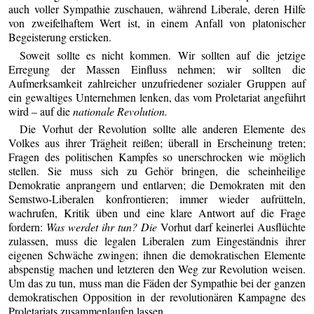
auch voller Sympathie zuschauen, während Liberale, deren Hilfe
von zweifelhaftem Wert ist, in einem Anfall von platonischer
Begeisterung ersticken.
Soweit sollte es nicht kommen. Wir sollten auf die jetzige
Erregung der Massen Einfluss nehmen; wir sollten die
Aufmerksamkeit zahlreicher unzufriedener sozialer Gruppen auf
ein gewaltiges Unternehmen lenken, das vom Proletariat angeführt
wird – auf die
nationale Revolution.
Die Vorhut der Revolution sollte alle anderen Elemente des
Volkes aus ihrer Trägheit reißen; überall in Erscheinung treten;
Fragen des politischen Kampfes so unerschrocken wie möglich
stellen. Sie muss sich zu Gehör bringen, die scheinheilige
Demokratie anprangern und entlarven; die Demokraten mit den
Semstwo-Liberalen konfrontieren; immer wieder aufrütteln,
wachrufen, Kritik üben und eine klare Antwort auf die Frage
fordern:
Was werdet ihr tun? Die
Vorhut darf keinerlei Ausflüchte
zulassen, muss die legalen Liberalen zum Eingeständnis ihrer
eigenen Schwäche zwingen; ihnen die demokratischen Elemente
abspenstig machen und letzteren den Weg zur Revolution weisen.
Um das zu tun, muss man die Fäden der Sympathie bei der ganzen
demokratischen Opposition in der revolutionären Kampagne des
Proletariats zusammenlaufen lassen.