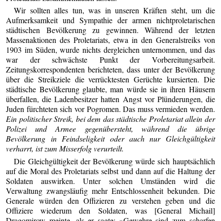
Wir sollten alles tun, was in unseren Kräften steht, um die
Aufmerksamkeit und Sympathie der armen nichtproletarischen
städtischen Bevölkerung zu gewinnen. Während der letzten
Massenaktionen des Proletariats, etwa in den Generalstreiks von
1903 im Süden, wurde nichts dergleichen unternommen, und das
war der schwächste Punkt der Vorbereitungsarbeit.
Zeitungskorrespondenten berichteten, dass unter der Bevölkerung
über die Streikziele die verrücktesten Gerüchte kursierten. Die
städtische Bevölkerung glaubte, man würde sie in ihren Häusern
überfallen, die Ladenbesitzer hatten Angst vor Plünderungen, die
Juden fürchteten sich vor Pogromen. Das muss vermieden werden.
Ein politischer Streik, bei dem das städtische Proletariat allein der
Polizei und Armee gegenübersteht, während die übrige
Bevölkerung in Feindseligkeit oder auch nur Gleichgültigkeit
verharrt, ist zum Misserfolg verurteilt.
Die Gleichgültigkeit der Bevölkerung würde sich hauptsächlich
auf die Moral des Proletariats selbst und dann auf die Haltung der
Soldaten auswirken. Unter solchen Umständen wird die
Verwaltung zwangsläufig mehr Entschlossenheit bekunden. Die
Generale würden den Offizieren zu verstehen geben und die
Offiziere wiederum den Soldaten, was [General Michail]
Dragomirow meinte, als er sagte: »Gewehre sind zum scharfen