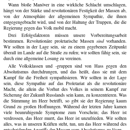
Wann bloße Manöver in eine wirkliche Schlacht umschlagen,
hängt von der Stärke und revolutionären Festigkeit der Massen ab,
von der Atmosphäre der allgemeinen Sympathie, die ihnen
entgegengebracht wird, und von der Haltung der Truppen, die die
Regierung gegen das Volk mobil macht.
Drei Erfolgsfaktoren müssen unsere Vorbereitungsarbeit
bestimmen. Revolutionäre proletarische Massen
sind
vorhanden.
Wir sollten in der Lage sein, sie zu einem gegebenen Zeitpunkt
überall im Lande auf die Straße zu rufen; wir sollten fähig sein, sie
durch eine allgemeine Losung zu vereinen.
Alle Volksklassen und -gruppen sind von Hass gegen den
Absolutismus durchdrungen, und das heißt, dass sie mit dem
Kampf für die Freiheit sympathisieren. Wir sollten in der Lage
sein, diese Sympathie auf das Proletariat als die revolutionäre
Macht, die allein die Vorhut des Volkes in seinem Kampf zur
Sicherung der Zukunft Russlands sein kann, zu konzentrieren. Was
die Stimmung im Heer betrifft, so gibt sie der Regierung kaum
Grund zu großen Hoffnungen. Während der letzten Jahre kamen
viele beunruhigende Symptome zum Vorschein; das Heer ist
verdrossen, das Heer murrt, das Heer ist unzufrieden. Wir sollten
alles, was in unseren Kräften steht, tun, um das Heer während des
entscheidenden Angriffs der Massen vom Absolutismus zu lösen.