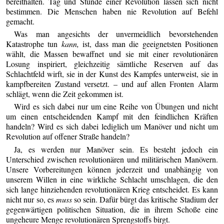
bereithalten. Tag und Stunde einer Revolution lassen sich nicht
bestimmen. Die Menschen haben nie Revolution auf Befehl
gemacht.
Was man angesichts der unvermeidlich bevorstehenden
Katastrophe tun
kann,
ist, dass man die geeignetsten Positionen
wählt, die Massen bewaffnet und sie mit einer revolutionären
Losung inspiriert, gleichzeitig sämtliche Reserven auf das
Schlachtfeld wirft, sie in der Kunst des Kampfes unterweist, sie in
kampfbereiten Zustand versetzt. – und auf allen Fronten Alarm
schlägt, wenn die Zeit gekommen ist.
Wird es sich dabei nur um eine Reihe von Übungen und nicht
um einen entscheidenden Kampf mit den feindlichen Kräften
handeln? Wird es sich dabei lediglich um Manöver und nicht um
Revolution auf offener Straße handeln?
Ja, es werden nur Manöver sein. Es besteht jedoch ein
Unterschied zwischen revolutionären und militärischen Manövern.
Unsere Vorbereitungen können jederzeit und unabhängig von
unserem Willen in eine wirkliche Schlacht umschlagen, die den
sich lange hinziehenden revolutionären Krieg entscheidet. Es kann
nicht nur so, es
muss
so sein. Dafür bürgt das kritische Stadium der
gegenwärtigen politischen Situation, die in ihrem Schoße eine
ungeheure Menge revolutionären Sprengstoffs birgt.