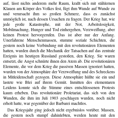
auf, lässt nichts anderem mehr Raum, krallt sich mit stählernen
Klauen am Körper des Volkes fest, fügt ihm Wunde auf Wunde zu
und verursacht ihm so großen Schmerz, dass es zunächst
unmöglich ist, nach dessen Ursachen zu fragen. Der Krieg hat, wie
jede große Katastrophe, mit der Not, Arbeitslosigkeit,
Mobilmachung, Hunger und Tod einhergehen, Verzweiflung, aber
keinen Protest hervorgerufen. Das ist aber nur der Anfang.
Unerfahrene Menschenmassen, stumme soziale Schichten, die
gestern noch keine Verbindung mit den revolutionären Elementen
hatten, wurden durch die Mechanik der Tatsachen auf das zentrale
Ereignis im heutigen Russland gestoßen, den Krieg. Sie waren
entsetzt, die Angst schnürte ihnen den Atem ab. Die revolutionären
Elemente, die vor dem Krieg die passiven Massen ignoriert hatten,
wurden von der Atmosphäre der Verzweiflung und des Schreckens
in Mitleidenschaft gezogen. Diese Atmosphäre hüllte sie ein und
lastete wie Blei auf ihrem Gemüt. Inmitten des elementaren
Leidens konnte sich die Stimme eines entschlossenen Protests
kaum erheben. Das revolutionäre Proletariat, das sich von den
Wunden, die ihm im Juli 1903 geschlagen wurden, noch nicht
erholt hatte, war gegenüber der Barbarei machtlos.
Das Kriegsjahr ging jedoch nicht ergebnislos vorüber. Massen,
die gestern noch stumpf dahinlebten, werden heute mit den