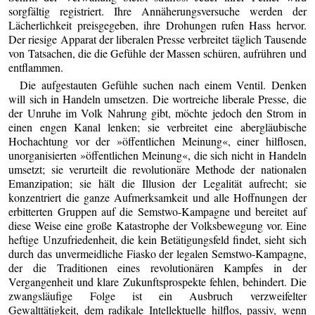
sorgfältig registriert. Ihre Annäherungsversuche werden der
Lächerlichkeit preisgegeben, ihre Drohungen rufen Hass hervor.
Der riesige Apparat der liberalen Presse verbreitet täglich Tausende
von Tatsachen, die die Gefühle der Massen schüren, aufrühren und
entflammen.
Die aufgestauten Gefühle suchen nach einem Ventil. Denken
will sich in Handeln umsetzen. Die wortreiche liberale Presse, die
der Unruhe im Volk Nahrung gibt, möchte jedoch den Strom in
einen engen Kanal lenken; sie verbreitet eine abergläubische
Hochachtung vor der »öffentlichen Meinung«, einer hilflosen,
unorganisierten »öffentlichen Meinung«, die sich nicht in Handeln
umsetzt; sie verurteilt die revolutionäre Methode der nationalen
Emanzipation; sie hält die Illusion der Legalität aufrecht; sie
konzentriert die ganze Aufmerksamkeit und alle Hoffnungen der
erbitterten Gruppen auf die Semstwo-Kampagne und bereitet auf
diese Weise eine große Katastrophe der Volksbewegung vor. Eine
heftige Unzufriedenheit, die kein Betätigungsfeld findet, sieht sich
durch das unvermeidliche Fiasko der legalen Semstwo-Kampagne,
der die Traditionen eines revolutionären Kampfes in der
Vergangenheit und klare Zukunftsprospekte fehlen, behindert. Die
zwangsläufige Folge ist ein Ausbruch verzweifelter
Gewalttätigkeit, dem radikale Intellektuelle hilflos, passiv, wenn