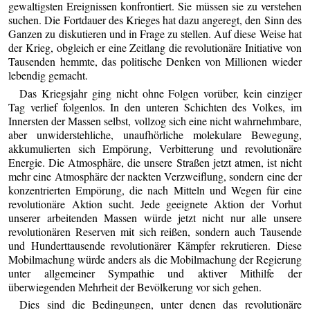
gewaltigsten Ereignissen konfrontiert. Sie müssen sie zu verstehen
suchen. Die Fortdauer des Krieges hat dazu angeregt, den Sinn des
Ganzen zu diskutieren und in Frage zu stellen. Auf diese Weise hat
der Krieg, obgleich er eine Zeitlang die revolutionäre Initiative von
Tausenden hemmte, das politische Denken von Millionen wieder
lebendig gemacht.
Das Kriegsjahr ging nicht ohne Folgen vorüber, kein einziger
Tag verlief folgenlos. In den unteren Schichten des Volkes, im
Innersten der Massen selbst, vollzog sich eine nicht wahrnehmbare,
aber unwiderstehliche, unaufhörliche molekulare Bewegung,
akkumulierten sich Empörung, Verbitterung und revolutionäre
Energie. Die Atmosphäre, die unsere Straßen jetzt atmen, ist nicht
mehr eine Atmosphäre der nackten Verzweiflung, sondern eine der
konzentrierten Empörung, die nach Mitteln und Wegen für eine
revolutionäre Aktion sucht. Jede geeignete Aktion der Vorhut
unserer arbeitenden Massen würde jetzt nicht nur alle unsere
revolutionären Reserven mit sich reißen, sondern auch Tausende
und Hunderttausende revolutionärer Kämpfer rekrutieren. Diese
Mobilmachung würde anders als die Mobilmachung der Regierung
unter allgemeiner Sympathie und aktiver Mithilfe der
überwiegenden Mehrheit der Bevölkerung vor sich gehen.
Dies sind die Bedingungen, unter denen das revolutionäre