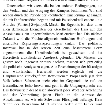
Untersuchen wir zuerst die beiden anderen Bedingungen, die
den Verlauf und den Ausgang des Kampfes bestimmen. Wir sind
soeben durch die Periode der »politischen Erneuerung« gegangen,
die mit Fanfarenstößen begann und mit Peitschenknall endete – die
Ära des [Fürsten] Swjatopolk-Mirski. Ihr Ergebnis ist, dass unter
allen denkenden Elementen der Gesellschaft der Hass auf den
Absolutismus ein ungewöhnliches Maß erreicht hat. Die nächste
Zukunft wird die Früchte allgemein entfachter Hoffnungen und
unerfüllter Regierungsversprechungen ernten. Das politische
Interesse hat in der letzten Zeit eine bestimmtere Form
angenommen; die Unzufriedenheit ist gewachsen und hat
theoretisch artikulierteren Ausdruck gefunden. Die Massen, die
gestern noch ungemein primitiv dachten, machen sich jetzt eifrig
die politische Analyse zu eigen. Alle Erscheinungen der bösartigen
und willkürlichen Herrschaft werden sogleich auf die
Hauptursache zurückgeführt. Revolutionäre Propaganda jagt dem
Volk keinen Schrecken mehr ein; im Gegenteil, sie ruft ein
tausendfaches Echo hervor und geht in die Umgangssprache ein.
Das Bewusstsein der Massen absorbiert jedes Wort der Ablehnung
und der Verurteilung, jeden Fluch an die Adresse des
Absolutismus so, wie ein Schwamm Flüssigkeit aufsaugt. Kein
Schritt der Verwaltung bleibt straflos. Jeder ihrer Fehler wird