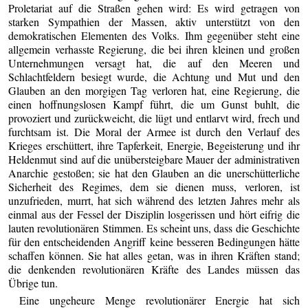
Proletariat auf die Straßen gehen wird: Es wird getragen von
starken Sympathien der Massen, aktiv unterstützt von den
demokratischen Elementen des Volks. Ihm gegenüber steht eine
allgemein verhasste Regierung, die bei ihren kleinen und großen
Unternehmungen versagt hat, die auf den Meeren und
Schlachtfeldern besiegt wurde, die Achtung und Mut und den
Glauben an den morgigen Tag verloren hat, eine Regierung, die
einen hoffnungslosen Kampf führt, die um Gunst buhlt, die
provoziert und zurückweicht, die lügt und entlarvt wird, frech und
furchtsam ist. Die Moral der Armee ist durch den Verlauf des
Krieges erschüttert, ihre Tapferkeit, Energie, Begeisterung und ihr
Heldenmut sind auf die unübersteigbare Mauer der administrativen
Anarchie gestoßen; sie hat den Glauben an die unerschütterliche
Sicherheit des Regimes, dem sie dienen muss, verloren, ist
unzufrieden, murrt, hat sich während des letzten Jahres mehr als
einmal aus der Fessel der Disziplin losgerissen und hört eifrig die
lauten revolutionären Stimmen. Es scheint uns, dass die Geschichte
für den entscheidenden Angriff keine besseren Bedingungen hätte
schaffen können. Sie hat alles getan, was in ihren Kräften stand;
die denkenden revolutionären Kräfte des Landes müssen das
Übrige tun.
Eine ungeheure Menge revolutionärer Energie hat sich