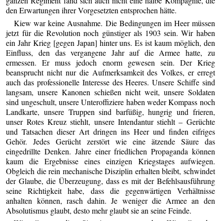
ganzen Regiment fand sich auch nicht eine halbe Kompagnie, die
den Erwartungen ihrer Vorgesetzten entsprochen hätte.
Kiew war keine Ausnahme. Die Bedingungen im Heer müssen
jetzt für die Revolution noch günstiger als 1903 sein. Wir haben
ein Jahr Krieg [gegen Japan] hinter uns. Es ist kaum möglich, den
Einfluss, den das vergangene Jahr auf die Armee hatte, zu
ermessen. Er muss jedoch enorm gewesen sein. Der Krieg
beansprucht nicht nur die Aufmerksamkeit des Volkes, er erregt
auch das professionelle Interesse des Heeres. Unsere Schiffe sind
langsam, unsere Kanonen schießen nicht weit, unsere Soldaten
sind ungeschult, unsere Unteroffiziere haben weder Kompass noch
Landkarte, unsere Truppen sind barfüßig, hungrig und frieren,
unser Rotes Kreuz stiehlt, unsere Intendantur stiehlt – Gerüchte
und Tatsachen dieser Art dringen ins Heer und finden eifriges
Gehör. Jedes Gerücht zerstört wie eine ätzende Säure das
eingedrillte Denken. Jahre einer friedlichen Propaganda können
kaum die Ergebnisse eines einzigen Kriegstages aufwiegen.
Obgleich die rein mechanische Disziplin erhalten bleibt, schwindet
der Glaube, die Überzeugung, dass es mit der Befehlsausführung
seine Richtigkeit habe, dass die gegenwärtigen Verhältnisse
anhalten können, rasch dahin. Je weniger die Armee an den
Absolutismus glaubt, desto mehr glaubt sie an seine Feinde.