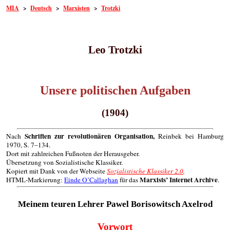
MIA
>
Deutsch
>
Marxisten
>
Trotzki
Leo Trotzki
Unsere politischen Aufgaben
(1904)
Schriften zur revolutionären Organisation,
Nach
Reinbek bei Hamburg
1970, S. 7–134.
Dort mit zahlreichen Fußnoten der Herausgeber.
Übersetzung von Sozialistische Klassiker.
Kopiert mit Dank von der Webseite
Sozialistische Klassiker 2.0
.
Marxists’ Internet Archive
HTML-Markierung:
Einde O’Callaghan
für das
.
Meinem teuren Lehrer Pawel Borisowitsch Axelrod
Vorwort