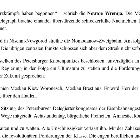
Nowoje Wremja.
erzkrämpfe haben begonnen“ – schrieb die
Die Mos
legraph brachte einander überstürzende schreckerfüllte Nachrichte
ner.
d in Nischni-Nowgorod streikte die Nomodanow-Zweigbahn. Am folgend
e übrigen zentralen Punkte schlossen sich aber dem Streik nicht sofor
ellten des Petersburger Knotenpunktes beschlossen, unverzüglich an
 Regierung in der Folge ein Ultimatum zu stellen und die Forderung
er Zukunft gesprochen.
linien Moskau-Kiew-Woronesch, Moskau-Brest aus. Er wird Herr der Si
e über den Haufen.
Sitzung des Petersburger Delegiertenkongresses der Eisenbahnangest
m Wege mitgeteilt: Achtstundentag, bürgerliche Freiheiten, Amnestie, k
lten und zu walten. Alle Unschlüssigkeit verlässt ihn. Mit der Zahl s
die revolutionären Forderungen der Klasse. Die engen beruflichen und