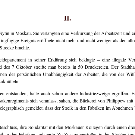
II.
 Sytin in Moskau. Sie verlangten eine Verkürzung der Arbeitszeit und
ngfügige Ereignis eröffnete nicht mehr und nicht weniger als den allru
Strecke brachte.
eidepartement in seiner Erklärung sich beklagte – eine illegale 
 des 7 Oktober streifte man bereits in 50 Druckereien. Der Stadtha
en der persönlichen Unabhängigkeit der Arbeiter, die von der Willkür
zuknütteln.
en entstanden, hatte auch schon andere Industriezweige ergriffen. E
sakenregiments sich veranlasst sahen, die Bäckerei von Philippow mit 
graphisch gemeldet, dass der Streik in den Fabriken im Abnehmen begr
Beschluss, ihre Solidarität mit den Moskauer Kollegen durch einen dr
eik in den Fabriken andauerte. Zu Zusammenstößen in den Straßen kam