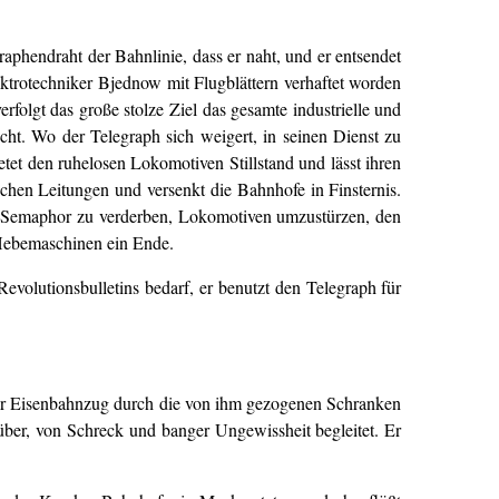
aphendraht der Bahnlinie, dass er naht, und er entsendet
ktrotechniker Bjednow mit Flugblättern verhaftet worden
erfolgt das große stolze Ziel das gesamte industrielle und
cht. Wo der Telegraph sich weigert, in seinen Dienst zu
etet den ruhelosen Lokomotiven Stillstand und lässt ihren
schen Leitungen und versenkt die Bahnhofe in Finsternis.
as Semaphor zu verderben, Lokomotiven umzustürzen, den
r Hebemaschinen ein Ende.
volutionsbulletins bedarf, er benutzt den Telegraph für
iger Eisenbahnzug durch die von ihm gezogenen Schranken
über, von Schreck und banger Ungewissheit begleitet. Er