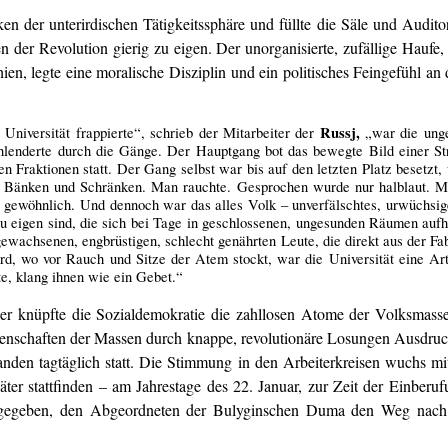
en der unterirdischen Tätigkeitssphäre und füllte die Säle und Audit
gen der Revolution gierig zu eigen. Der unorganisierte, zufällige Hau
hien, legte eine moralische Disziplin und ein politisches Feingefühl an
Russj,
niversität frappierte“, schrieb der Mitarbeiter der
„war die unge
hlenderte durch die Gänge. Der Hauptgang bot das bewegte Bild einer St
en Fraktionen statt. Der Gang selbst war bis auf den letzten Platz besetzt, 
, Bänken und Schränken. Man rauchte. Gesprochen wurde nur halblaut. 
ls gewöhnlich. Und dennoch war das alles Volk – unverfälschtes, urwüchsig
zu eigen sind, die sich bei Tage in geschlossenen, ungesunden Räumen aufha
ingewachsenen, engbrüstigen, schlecht genährten Leute, die direkt aus der 
rd, wo vor Rauch und Sitze der Atem stockt, war die Universität eine Ar
te, klang ihnen wie ein Gebet.“
ier knüpfte die Sozialdemokratie die zahllosen Atome der Volksmasse
enschaften der Massen durch knappe, revolutionäre Losungen Ausdruck.
s fanden tagtäglich statt. Die Stimmung in den Arbeiterkreisen wuchs 
päter stattfinden – am Jahrestage des 22. Januar, zur Zeit der Einbe
ng gegeben, den Abgeordneten der Bulyginschen Duma den Weg nach 