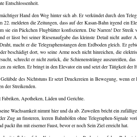
te Entschlossenheit.
 mächtiger Hand den Weg hinter sich ab. Er verkündet durch den Telegr
 22. meldeten die Zeitungen, dass auf der Kasan-Bahn irgend ein Ele
m sie ein Päckchen Flugblätter konfiszierten. Die Narren! Der Streik v
d er lässt bei seiner Riesenaufgabe das kleinste Detail nicht außer A
en Draht, macht er die Telegraphenstangen dem Erdboden gleich. Er gebi
er beschädigt dort, wo seine Arme noch nicht hinreichen, die elektri
rsucht, schreckt er nicht zurück, die Schienenstränge auszureißen, d
 zu stellen. Er bringt in den Elevator ein und setzt der Tätigkeit de
 Gelübde des Nichtstuns Er setzt Druckereien in Bewegung, wenn er Re
en der Streikenden.
eßt Fabriken, Apotheken, Läden und Gerichte.
 seine Wachsamkeit nimmt hier und da ab. Zuweilen bricht ein zufäll
t der Zug an finsteren, leeren Bahnhöfen ohne Telegraphen-Signale vor
d packt ihn mit eiserner Faust, bevor er noch Sein Ziel erreicht hat.