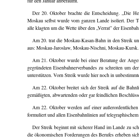
für den Januar anberaumt.
Der 20. Oktober brachte die Entscheidung. „Die H
Moskau selbst wurde vom ganzen Lande isoliert. Der Te
alle klagten um die Wette über den „Verrat” der Eisenbah
Am 20. trat die Moskau-Kasan-Bahn in den Streik un
aus: Moskau-Jaroslaw, Moskau-Nischni, Moskau-Kursk. Di
Am 21. Oktober wurde bei einer Beratung der Angest
gegründeten Eisenbahnerverbandes zu schreiten um der
unterstützen. Vorn Streik wurde hier noch in unbestimmt
Am 22. Oktober breitet sich der Streik auf die Bahn
gemäßigten, abwartenden oder gar feindlichen Beschlüss
Am 22. Oktober werden auf einer außerordentlichen 
formuliert und allen Eisenbahnlinien auf telegraphische
Der Streik beginnt mit sicherer Hand im Lande zu scha
die ökonomischen Forderungen des Berufes erheben sich 