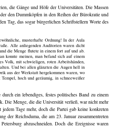
orien, die Gänge und Höfe der Universitäten. Die Massen
fe, der den Dummköpfen in den Reihen der Bürokratie und
 den Tag, das sogar bürgerlichen Schriftstellern Worte des
wöhnliche, musterhafte Ordnung! In der Aula
raße. Alle anliegenden Auditorien waren dicht
und die Menge flutete in einem fort auf und ab.
Man konnte meinen, man befand sich auf einem
es Volk, mit schwieligen, roten Arbeitshänden,
lten. Und bei allen glänzten die Augen hell in
Fabrik aus der Werkstatt hergekommen waren, wo
t Tempel, hoch und geräumig, in schneeweißer
 durch ein lebendiges, festes politisches Band zu einem
 Die Menge, die die Universität verließ, war nicht mehr
mit jedem Tage mehr, doch die Partei gab keine konkreten
rufung der Reichsduma, die am 23. Januar zusammentreten
Petersburg abzuschneiden. Doch die Ereignisse waren