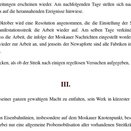
itungen erscheinen wieder. Am nachfolgenden Tage stellen sich na
hts auf die herannahenden Ereignisse hinwiese.
ktober wird eine Resolution angenommen, die die Einstellung der S
nifestationsstreik die Arbeit wieder auf. Am selben Tage verkün
ss die Arbeit, die infolge der Moskauer Nachrichten eingestellt worde
ieder zur Arbeit an, und jenseits der Newapforte sind alle Fabrik
.
, als ob der Streik nach einigen regellosen Versuchen aufgegeben, in w
III.
in seiner ganzen gewaltigen Macht zu entfalten, sein Werk in kürzester
en Eisenbahnlinien, insbesondere auf dem Moskauer Knotenpunkt, bes
erbei nur eine allgemeine Probemobilisation aller vorhandenen Streitkr