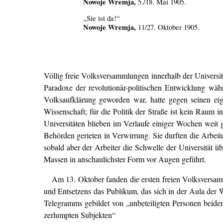
Nowoje Wremja,
5./18. Mai 1905.
„Sie ist da!“
Nowoje Wremja,
11/27. Oktober 1905.
Völlig freie Volksversammlungen innerhalb der Universit
Paradoxe der revolutionär-politischen Entwicklung wäh
Volksaufklärung geworden war, hatte gegen seinen eigen
Wissenschaft; für die Politik der Straße ist kein Raum 
Universitäten blieben im Verlaufe einiger Wochen weit g
Behörden gerieten in Verwirrung. Sie durften die Arbeit
sobald aber der Arbeiter die Schwelle der Universität ü
Massen in anschaulichster Form vor Augen geführt.
Am 13. Oktober fanden die ersten freien Volksversamm
und Entsetzens das Publikum, das sich in der Aula der
Telegramms gebildet von „unbeteiligten Personen beider
zerlumpten Subjekten“