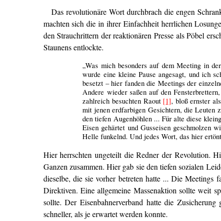
Das revolutionäre Wort durchbrach die engen Schrank
machten sich die in ihrer Einfachheit herrlichen Losun
den Strauchrittern der reaktionären Presse als Pöbel ersc
Staunens entlockte.
„Was mich besonders auf dem Meeting in der U
wurde eine kleine Pause angesagt, und ich sc
besetzt – hier fanden die Meetings der einzeln
Andere wieder saßen auf den Fensterbrettern
zahlreich besuchten Raout
[1]
, bloß ernster a
mit jenen erdfarbigen Gesichtern, die Leuten 
den tiefen Augenhöhlen ... Für alte diese kle
Eisen gehärtet und Gusseisen geschmolzen wi
Helle funkelnd. Und jedes Wort, das hier ertön
Hier herrschten ungeteilt die Redner der Revolution. H
Ganzen zusammen. Hier gab sie den tiefen sozialen Leid
dieselbe, die sie vorher betreten hatte ... Die Meeting
Direktiven. Eine allgemeine Massenaktion sollte weit s
sollte. Der Eisenbahnerverband hatte die Zusicheru
schneller, als je erwartet werden konnte.