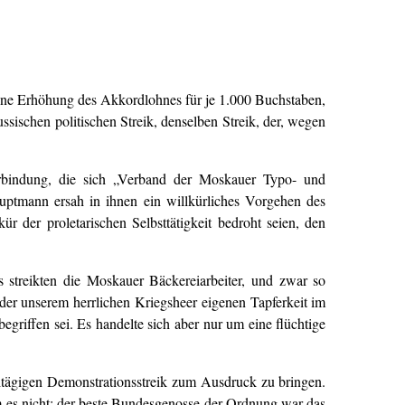
 eine Erhöhung des Akkordlohnes für je 1.000 Buchstaben,
ssischen politischen Streik, denselben Streik, der, wegen
Verbindung, die sich „Verband der Moskauer Typo- und
uptmann ersah in ihnen ein willkürliches Vorgehen des
 der proletarischen Selbsttätigkeit bedroht seien, den
s streikten die Moskauer Bäckereiarbeiter, und zwar so
der unserem herrlichen Kriegsheer eigenen Tapferkeit im
iffen sei. Es handelte sich aber nur um eine flüchtige
eitägigen Demonstrationsstreik zum Ausdruck zu bringen.
 es nicht: der beste Bundesgenosse der Ordnung war das