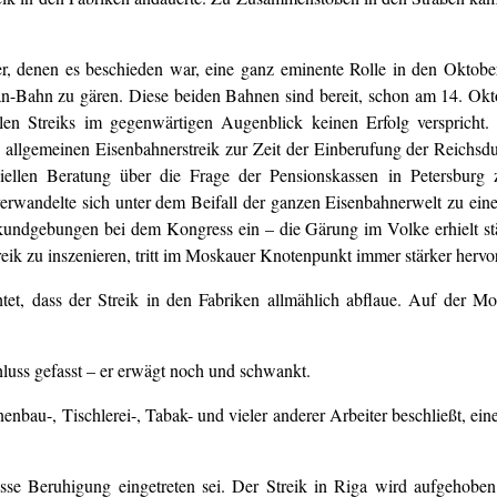
ner, denen es beschieden war, eine ganz eminente Rolle in den Okto
-Bahn zu gären. Diese beiden Bahnen sind bereit, schon am 14. Ok
len Streiks im gegenwärtigen Augenblick keinen Erfolg verspricht.
inen allgemeinen Eisenbahnerstreik zur Zeit der Einberufung der Reich
ziellen Beratung über die Frage der Pensionskassen in Petersbur
wandelte sich unter dem Beifall der ganzen Eisenbahnerwelt zu ein
undgebungen bei dem Kongress ein – die Gärung im Volke erhielt s
ik zu inszenieren, tritt im Moskauer Knotenpunkt immer stärker hervor
t, dass der Streik in den Fabriken allmählich abflaue. Auf der Mos
luss gefasst – er erwägt noch und schwankt.
bau-, Tischlerei-, Tabak- und vieler anderer Arbeiter beschließt, eine
wisse Beruhigung eingetreten sei. Der Streik in Riga wird aufgeho