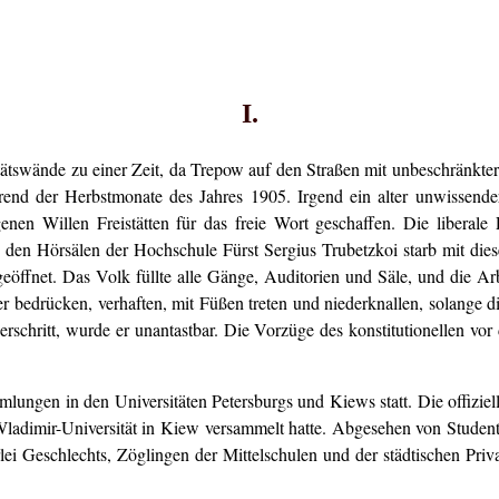
I.
ätswände zu einer Zeit, da Trepow auf den Straßen mit unbeschränkter 
rend der Herbstmonate des Jahres 1905. Irgend ein alter unwissend
en Willen Freistätten für das freie Wort geschaffen. Die liberale Pro
in den Hörsälen der Hochschule Fürst Sergius Trubetzkoi starb mit di
eöffnet. Das Volk füllte alle Gänge, Auditorien und Säle, und die Arbe
er bedrücken, verhaften, mit Füßen treten und niederknallen, solange d
berschritt, wurde er unantastbar. Die Vorzüge des konstitutionellen v
lungen in den Universitäten Petersburgs und Kiews statt. Die offizie
 Wladimir-Universität in Kiew versammelt hatte. Abgesehen von Stude
lei Geschlechts, Zöglingen der Mittelschulen und der städtischen Priv