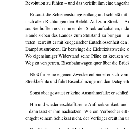
Revolution zu fühlen – und das verleiht ihm eine ungeahn
Er saust die Schienenstränge entlang und schließt mit
nach allen Richtungen den Befehl: Auf zum Streik! – Am
sei. Sie hofften noch immer, den Streik aufzuhalten, inde
Handelsleben des Landes zum Stillstand zu bringen – un
treten, zerreißt er mit kriegerischer Entschlossenheit d
Dampf ausströmen. Er bezwingt die Elektrizitätswerke od
Wo eigensinniger Widerstand seine Pläne zu kreuzen ve
Weg zu versperren, Eisenbahnwagen quer über die Brücken
Bloß für seine eigenen Zwecke entbindet er sich vom
Streikbefehle und führt Eisenbahnzüge mit den Delegiert
Sonst aber gestattet er keine Ausnahmefälle: er schli
Hin und wieder erschlafft seine Aufmerksamkeit, und
– dann lässt er ihm nachsetzen. Wie ein Verbrecher eil
entgeht seinem Schicksal nicht, der Verfolger ereilt ihn un