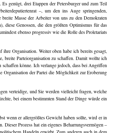
t. Es genügt, drei Etappen der Petersburger und zum Teil
eiterdeputiertenrat –, um den ins Auge springenden,
ie breite Masse der Arbeiter von uns zu den Demokraten
 diese Genossen, die den größten Optimismus für das
mindest ebenso progressiv wie die Rolle des Proletariats
uf ihre Organisation. Weiter oben habe ich bereits gesagt,
e, breite Parteiorganisation zu schaffen. Damit wollte ich
 schaffen könne. Ich verlange jedoch, dass bei Angriffen
che Organisation der Partei die Möglichkeit zur Eroberung
ngen verteidige, und Sie werden vielleicht fragen, welche
fürchte, bei einem bestimmten Stand der Dinge würde ein
st wenn er allergrößtes Gewicht haben sollte, wird er in
en. Dieser Prozess hat ein eigenes Beharrungsvermögen –
u politischem Handeln erwirbt, Zum anderen auch in dem