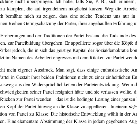
cklung nicht überspringen. Ich habe, falls Sie, P. B., sich erinnern
zu kämpfen, die auf irgendeinem möglichst kurzen Weg die Arbeiter
. Ich bemühte mich zu zeigen, dass eine solche Tendenz uns nur i
enen Reihen Geringschätzung der Partei, ihrer angehäuften Erfahrung un
 Eroberungen und der Traditionen der Partei bestand die Todsünde des
tten, zur Parteibildung übergehen. Er appellierte sogar über die Köpfe 
 Zirkel jedoch, die in sich das geistige Kapital der Sozialdemokratie kon
etzt im Namen des Arbeiterkongresses mit dem Rücken zur Partei wend
cht mein eigener Ausdruck. Man sagt, dass einige enthusiastische An
rtei in Gestalt ihrer beiden Fraktionen nicht zu einer einheitlichen E
Ausweg aus den Widersprüchlichkeiten der Parteientwicklung. Wenn das
ierigkeiten seiner Partei resigniert hätte und sie verlassen wollte, 
 Rücken zur Partei wenden – das ist die bedingte Losung einer ganzen
den Kopf der Partei hinweg an die Klasse zu appellieren. In einem
tief
ation von Partei zu Klasse: Die historische Entwicklung wählt in der 
chen. Eine elementare Abstimmung der Klasse in jedem gegebenen Aug