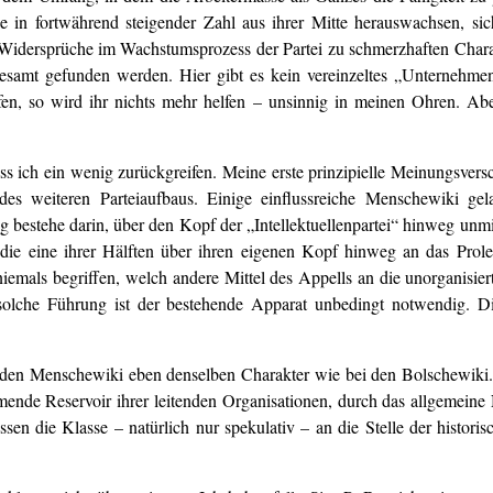
n fortwährend steigender Zahl aus ihrer Mitte herauswachsen, sich in
idersprüche im Wachstumsprozess der Partei zu schmerzhaften Char
sgesamt gefunden werden. Hier gibt es kein vereinzeltes „Unternehmen
lfen, so wird ihr nichts mehr helfen – unsinnig in meinen Ohren. Ab
 ich ein wenig zurückgreifen. Meine erste prinzipielle Meinungsversc
s weiteren Parteiaufbaus. Einige einflussreiche Menschewiki ge
 bestehe darin, über den Kopf der „Intellektuellenpartei“ hinweg unmitt
h die eine ihrer Hälften über ihren eigenen Kopf hinweg an das Prole
niemals begriffen, welch andere Mittel des Appells an die unorganisie
lche Führung ist der bestehende Apparat unbedingt notwendig. Die
ei den Menschewiki eben denselben Charakter wie bei den Bolschewiki.
mmende Reservoir ihrer leitenden Organisationen, durch das allgemeine
sen die Klasse – natürlich nur spekulativ – an die Stelle der histori