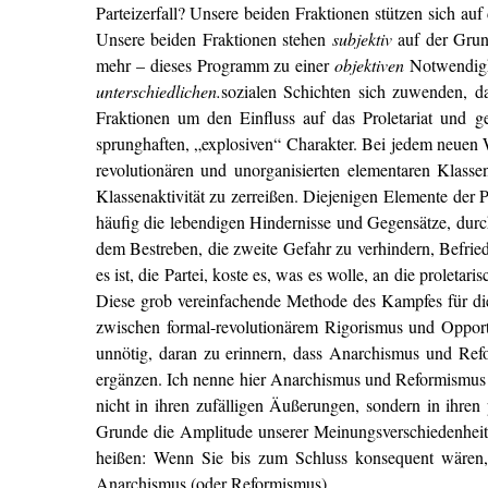
Parteizerfall? Unsere beiden Fraktionen stützen sich auf 
Unsere beiden Fraktionen stehen
subjektiv
auf der Grund
mehr – dieses Programm zu einer
objektiven
Notwendigke
unterschiedlichen.
sozialen Schichten sich zuwenden, da
Fraktionen um den Einfluss auf das Proletariat und 
sprunghaften, „explosiven“ Charakter. Bei jedem neuen We
revolutionären und unorganisierten elementaren Klass
Klassenaktivität zu zerreißen. Diejenigen Elemente der P
häufig die lebendigen Hindernisse und Gegensätze, durch
dem Bestreben, die zweite Gefahr zu verhindern, Befrie
es ist, die Partei, koste es, was es wolle, an die prolet
Diese grob vereinfachende Methode des Kampfes für die 
zwischen formal-revolutionärem Rigorismus und Opportu
unnötig, daran zu erinnern, dass Anarchismus und Refo
ergänzen. Ich nenne hier Anarchismus und Reformismus –
nicht in ihren zufälligen Äußerungen, sondern in ihre
Grunde die Amplitude unserer Meinungsverschiedenheiten
heißen: Wenn Sie bis zum Schluss konsequent wären, 
Anarchismus (oder Reformismus).