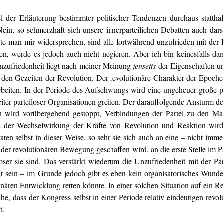
der Erläuterung bestimmter politischer Tendenzen durchaus statthaf
Nein, so schmerzhaft sich unsere innerparteilichen Debatten auch dar
te man mir widersprechen, sind alle fortwährend unzufrieden mit der Pa
n, werde es jedoch auch nicht negieren. Aber ich bin keinesfalls dami
 Unzufriedenheit liegt nach meiner Meinung
jenseits
der Eigenschaften un
 den Gezeiten der Revolution. Der revolutionäre Charakter der Epoche e
arbeiten. In der Periode des Aufschwungs wird eine ungeheuer große
reiter parteiloser Organisationen greifen. Der darauffolgende Ansturm d
n wird vorübergehend gestoppt, Verbindungen der Partei zu den Mas
at der Wechselwirkung der Kräfte von Revolution und Reaktion wird
aten selbst in dieser Weise, so sehr sie sich auch an eine – nicht imm
 der revolutionären Bewegung geschaffen wird, an die erste Stelle im P
sloser sie sind. Das verstärkt wiederum die Unzufriedenheit mit der P
gt sein – im Grunde jedoch gibt es eben kein organisatorisches Wunde
nären Entwicklung retten könnte. In einer solchen Situation auf ein Re
he, dass der Kongress selbst in einer Periode relativ eindeutigen revol
t.