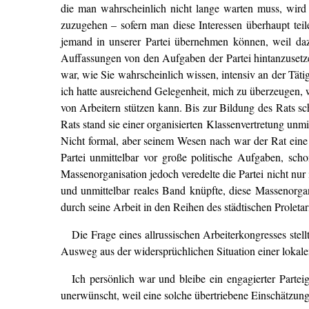
die man wahrscheinlich nicht lange warten muss, wird 
zuzugehen – sofern man diese Interessen überhaupt teil
jemand in unserer Partei übernehmen können, weil dazu
Auffassungen von den Aufgaben der Partei hintanzusetzen
war, wie Sie wahrscheinlich wissen, intensiv an der Tätig
ich hatte ausreichend Gelegenheit, mich zu überzeugen, w
von Arbeitern stützen kann. Bis zur Bildung des Rats s
Rats stand sie einer organisierten Klassenvertretung unm
Nicht formal, aber seinem Wesen nach war der Rat eine O
Partei unmittelbar vor große politische Aufgaben, sch
Massenorganisation jedoch veredelte die Partei nicht nur 
und unmittelbar reales Band knüpfte, diese Massenorgan
durch seine Arbeit in den Reihen des städtischen Proleta
Die Frage eines allrussischen Arbeiterkongresses stel
Ausweg aus der widersprüchlichen Situation einer lokale
Ich persönlich war und bleibe ein engagierter Parte
unerwünscht, weil eine solche übertriebene Einschätzung