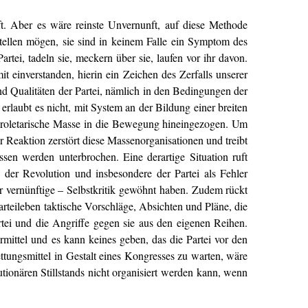
t. Aber es wäre reinste Unvernunft, auf diese Methode
stellen mögen, sie sind in keinem Falle ein Symptom des
rtei, tadeln sie, meckern über sie, laufen vor ihr davon.
t einverstanden, hierin ein Zeichen des Zerfalls unserer
d Qualitäten der Partei, nämlich in den Bedingungen der
rlaubt es nicht, mit System an der Bildung einer breiten
 proletarische Masse in die Bewegung hineingezogen. Um
er Reaktion zerstört diese Massenorganisationen und treibt
sen werden unterbrochen. Eine derartige Situation ruft
 der Revolution und insbesondere der Partei als Fehler
er vernünftige – Selbstkritik gewöhnt haben. Zudem rückt
arteileben taktische Vorschläge, Absichten und Pläne, die
artei und die Angriffe gegen sie aus den eigenen Reihen.
rmittel und es kann keines geben, das die Partei vor den
ttungsmittel in Gestalt eines Kongresses zu warten, wäre
utionären Stillstands nicht organisiert werden kann, wenn