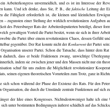
ein Arbeiterkongress unvermeidlich, und es ist im Interesse der Revo
en kann. Und ich denke, dass Sie, P. B., die
faktische
Leitung der Ei
 die Fähigkeit erforderlich ist, die kleinen und kleinlichen Erwägu
 – zugunsten einer Stellung der wirklich revolutionären Aufgaben auf 
keit des Petersburger Rats der Arbeiterdeputierten beteiligt, dieser f
elch gewaltigen Vorteil die Partei besitzt, wenn sie sich in ihrer Arbe
chwebte die Partei über einem revolutionären Chaos, dessen Gefühl und
ittelbar gegenüber. Der Rat konnte nicht der
Konkurrent
der Partei sein
rganisation unserer Partei. Schon die Tatsache, dass hinter dem Rat 
on dadurch, dass er beide Fraktionen zwang, unwichtige Überlegung
innerlich, indem sie zwischen jener und den Massen nicht nur ein theore
isation schuf für uns zudem die Möglichkeit revolutionärer Kooperati
riats, seinen eigenen theoretischen Vorurteilen zum Trotz, ganz in Rich
lte sich schon während der Phase der Existenz des Rats. Für den Peter
n Organisation, die durch die Umstände zentrale Funktionen auf sich z
igänger der Idee eines Kongresses. Nichtsdestoweniger halte ich ein
 sich unter bestimmten Bedingungen äußerst schädlich auf das Schicksa