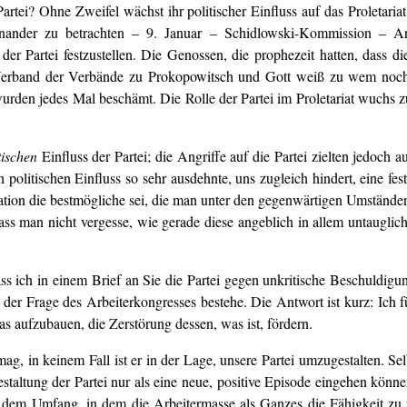
artei? Ohne Zweifel wächst ihr politischer Einfluss auf das Proletaria
nander zu betrachten – 9. Januar – Schidlowski-Kommission – Arb
er Partei festzustellen. Die Genossen, die prophezeit hatten, dass d
erband der Verbände zu Prokopowitsch und Gott weiß zu wem noch),
rden jedes Mal beschämt. Die Rolle der Partei im Proletariat wuchs zu
tischen
Einfluss der Partei; die Angriffe auf die Partei zielten jedoch a
politischen Einfluss so sehr ausdehnte, uns zugleich hindert, eine fest
sation die bestmögliche sei, die man unter den gegenwärtigen Umständen
 dass man nicht vergesse, wie gerade diese angeblich in allem untaugli
dass ich in einem Brief an Sie die Partei gegen unkritische Beschuldigu
der Frage des Arbeiterkongresses bestehe. Die Antwort ist kurz: Ich 
s aufzubauen, die Zerstörung dessen, was ist, fördern.
, in keinem Fall ist er in der Lage, unsere Partei umzugestalten. Selb
altung der Partei nur als eine neue, positive Episode eingehen könn
n dem Umfang, in dem die Arbeitermasse als Ganzes die Fähigkeit z