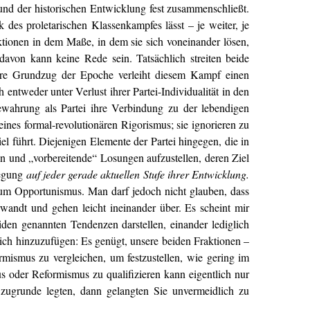
 Grund der historischen Entwicklung fest zusammenschließt.
des proletarischen Klassenkampfes lässt – je weiter, je
ktionen in dem Maße, in dem sie sich voneinander lösen,
davon kann keine Rede sein. Tatsächlich streiten beide
näre Grundzug der Epoche verleiht diesem Kampf einen
entweder unter Verlust ihrer Partei-Individualität in den
ewahrung als Partei ihre Verbindung zu der lebendigen
eines formal-revolutionären Rigorismus; sie ignorieren zu
l führt. Diejenigen Elemente der Partei hingegen, die in
n und „vorbereitende“ Losungen aufzustellen, deren Ziel
wegung
auf jeder gerade aktuellen Stufe ihrer Entwicklung.
 zum Opportunismus. Man darf jedoch nicht glauben, dass
wandt und gehen leicht ineinander über. Es scheint mir
den genannten Tendenzen darstellen, einander lediglich
ich hinzuzufügen: Es genügt, unsere beiden Fraktionen –
mismus zu vergleichen, um festzustellen, wie gering im
s oder Reformismus zu qualifizieren kann eigentlich nur
zugrunde legten, dann gelangten Sie unvermeidlich zu