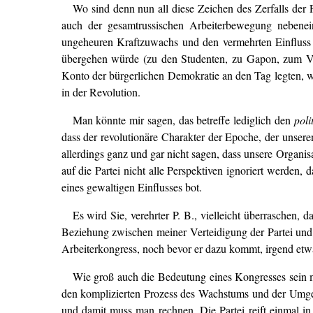
Wo sind denn nun all diese Zeichen des Zerfalls der P
auch der gesamtrussischen Arbeiterbewegung nebenei
ungeheuren Kraftzuwachs und den vermehrten Einfluss d
übergehen würde (zu den Studenten, zu Gapon, zum V
Konto der bürgerlichen Demokratie an den Tag legten, wu
in der Revolution.
Man könnte mir sagen, das betreffe lediglich den
poli
dass der revolutionäre Charakter der Epoche, der unseren 
allerdings ganz und gar nicht sagen, dass unsere Organi
auf die Partei nicht alle Perspektiven ignoriert werden,
eines gewaltigen Einflusses bot.
Es wird Sie, verehrter P. B., vielleicht überraschen, 
Beziehung zwischen meiner Verteidigung der Partei und 
Arbeiterkongress, noch bevor er dazu kommt, irgend etwa
Wie groß auch die Bedeutung eines Kongresses sein mag
den komplizierten Prozess des Wachstums und der Umgest
und damit muss man rechnen. Die Partei reift einmal i