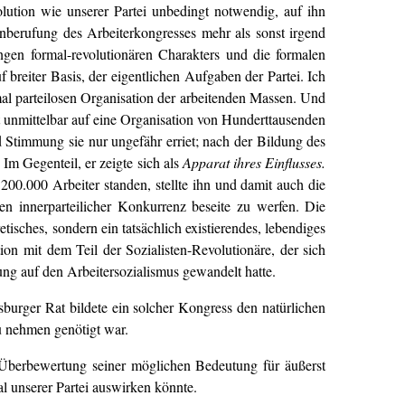
lution wie unserer Partei unbedingt notwendig, auf ihn
nberufung des Arbeiterkongresses mehr als sonst irgend
ngen formal-revolutionären Charakters und die formalen
breiter Basis, der eigentlichen Aufgaben der Partei. Ich
ormal parteilosen Organisation der arbeitenden Massen. Und
it unmittelbar auf eine Organisation von Hunderttausenden
 Stimmung sie nur ungefähr erriet; nach der Bildung des
: Im Gegenteil, er zeigte sich als
Apparat ihres Einflusses.
200.000 Arbeiter standen, stellte ihn und damit auch die
en innerparteilicher Konkurrenz beseite zu werfen. Die
tisches, sondern ein tatsächlich existierendes, lebendiges
on mit dem Teil der Sozialisten-Revolutionäre, der sich
tung auf den Arbeitersozialismus gewandelt hatte.
sburger Rat bildete ein solcher Kongress den natürlichen
u nehmen genötigt war.
e Überbewertung seiner möglichen Bedeutung für äußerst
l unserer Partei auswirken könnte.