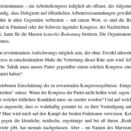
reinstimmen – ein Arbeiterkongress lediglich als offener, der Allge
dig, dass Delegierte auf öffentlichen Arbeiterversammlungen gewählt
er ihn in allen Gegenden verbreitete – mit einem Wort, es sind die B
 und in Finnland oder der Schweiz tagender Kongress, der Nachrichten üb
te, kann für die Massen
keinerlei Bedeutung
besitzen. Die Organisatore
 muss.
 revolutionären Aufschwungs möglich sein, der ohne Zweifel allerorte
gress in entscheidendem Maße die Vertretung dieser Räte sein wird. Ic
elche Taktik muss unsere Partei gegenüber einem solchen Kongress eins
artei haben?
triebenen Einschätzung der zu erwartenden Kongressergebnisse. Einige 
rretten“ müsse. Wenn der Kongress der Partei nicht helfen wird, sagen s
or welcher tödlichen Krankheit muss sie errettet werden? Und auf welch
 so ungerecht, dass es wahrhaftig gestattet ist, zu ihrer Verteidigung
ei? Man wird mich auf den Kampf der beiden Fraktionen verweisen. Kei
gen die kleinliche, neidische, engstirnige und bei all ihrem „Realis
u viele gibt, hat niemals nachgelassen. Aber – im Namen des Marxi