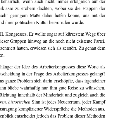
, beharrlich, wenn auch nicht immer erfolgreich auf der
klasse zu erobern dachten, wobei sie die Etappen der
n sehr geringem Maße dabei helfen könne, uns mit der
d ihrer politischen Kultur hervorrufen würde.
 II. Kongresses. Er wollte sogar auf kürzestem Wege über
dieser Gruppen hinweg an die noch nicht existente Partei.
zentriert hatten, erwiesen sich als zerstört. Zu genau dem
en.
hänger der Idee des Arbeiterkongresses diese Worte als
ntscheidung in der Frage des Arbeiterkongresses gelangt?
 ganze Problem sich darin erschöpfte, dass irgendeiner
dann bliebe wahrhaftig nur, ihm gute Reise zu wünschen.
 Richtung innerhalb der Minderheit und zugleich auch die
eren, historischen
Sinn ist jedes Neuerertum, jeder Kampf
Austragung komplizierter Widersprüche die Methoden aus,
enblick entscheidet jedoch das Problem dieser Methoden