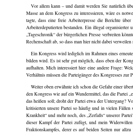
Vor allem kann – und damit werden Sie natürlich übe
Masse an dem Kongress zu interessieren, wäre es notwen
tagte, dass eine freie Arbeiterpresse die Berichte üb
Arbeiterdeputierten bestanden. Ein illegal organisierter
„Tageschronik“ der bürgerlichen Presse verbreiten könn
Rechenschaft ab, so dass man hier nicht dabei verweilen
Ein Kongress wird lediglich im Rahmen eines erneuten
bilden wird. Es ist sehr gut möglich, dass eben der Kon
aufhalten. Mich interessiert hier eine andere Frage: W
Verhältnis müssen die Parteigänger des Kongresses zur P
Weiter oben erwähnte ich schon die Gefahr einer über
den Kongress wie auf ein Wundermittel, das die Partei „e
das heißen soll; droht der Partei etwa der Untergang? V
kritisierten unsere Partei so häufig und in vielen Fällen
Krankheit“ und mehr noch, des „Zerfalls“ unserer Part
dieser Kampf der Partei zufügt, und mein Widerwillen ge
Fraktionskampfes, derer es auf beiden Seiten nur allz