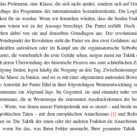
das Proletariat, eine Klasse, die sich nicht spaltet, sondern sich auf
lage des Programms der internationalen Sozialdemokratie. Die Logik 
it für sie werden. Wenn wir feststellen würden, dass die beiden Fra
nn wären wir zu der Aussage berechtigt: Die Partei zerfällt. Doch 
gehen dabei von ein und denselben Grundlagen aus. Der revolutio
ndepunkt der Revolution steht die Partei vor den zwei Gefahren: sich 
enkräften aufzulösen oder im Kampf um die organisatorische Selbstb
artei, die vornehmlich die erste Gefahr sehen, neigen meist zur Taktik 
 deren Überwindung der historische Prozess uns zum schließlichen Zie
digung finden, legen häufig die Neigung an den Tag, Zwischenlosunge
arische Masse zu binden, und sei es mit einer allgemeinen nationalen Be
Autorität der Partei führt in ihrer folgerichtigen Weiterentwicklung
nismus ein Abgrund läge. Im Gegenteil, sie sind einander nahe ver
rmismus, die in Westeuropa die extremsten Ausdrucksformen der bei
 Worte, von denen unsere Parteipolemik nur so strotzt – und beeile m
n politischen Taten – mit dem europäischen Anarchismus
[1]
und Refor
 ist. Die Taktik der einen oder der anderen Fraktion als Anarchismu
wenn Sie das, was Ihren Fehler ausmacht, Ihrer gesamten Taktik 