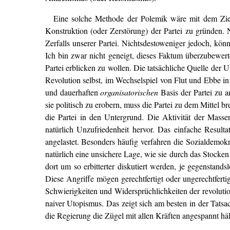
Eine solche Methode der Polemik wäre mit dem Ziel 
Konstruktion (oder Zerstörung) der Partei zu gründen. 
Zerfalls unserer Partei. Nichtsdestoweniger jedoch, könn
Ich bin zwar nicht geneigt, dieses Faktum überzubewerte
Partei erblicken zu wollen. Die tatsächliche Quelle der
Revolution selbst, im Wechselspiel von Flut und Ebbe in
und dauerhaften
organisatorischen
Basis der Partei zu 
sie politisch zu erobern, muss die Partei zu dem Mittel b
die Partei in den Untergrund. Die Aktivität der Masse
natürlich Unzufriedenheit hervor. Das einfache Result
angelastet. Besonders häufig verfahren die Sozialdemokr
natürlich eine unsichere Lage, wie sie durch das Stocken
dort um so erbitterter diskutiert werden, je gegenstand
Diese Angriffe mögen gerechtfertigt oder ungerechtferti
Schwierigkeiten und Widersprüchlichkeiten der revolutio
naiver Utopismus. Das zeigt sich am besten in der Tatsac
die Regierung die Zügel mit allen Kräften angespannt häl