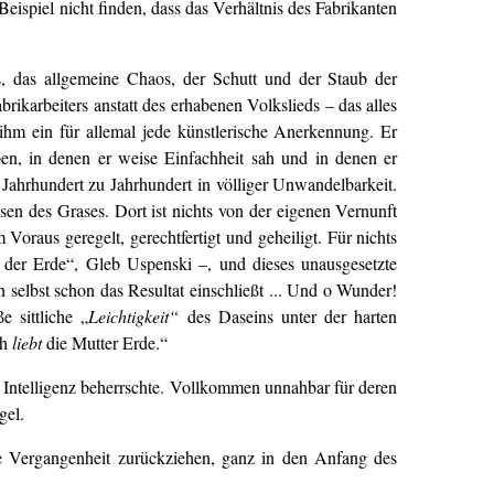
Beispiel nicht finden, dass das Verhältnis des Fabrikanten
s, das allgemeine Chaos, der Schutt und der Staub der
rikarbeiters anstatt des erhabenen Volkslieds – das alles
ihm ein für allemal jede künstlerische Anerkennung. Er
ben, in denen er weise Einfachheit sah und in denen er
Jahrhundert zu Jahrhundert in völliger Unwandelbarkeit.
en des Grases. Dort ist nichts von der eigenen Vernunft
 Voraus geregelt, gerechtfertigt und geheiligt. Für nichts
 der Erde“, Gleb Uspenski –, und dieses unausgesetzte
h selbst schon das Resultat einschließt ... Und o Wunder!
 sittliche „
Leichtigkeit“
des Daseins unter der harten
ch
liebt
die Mutter Erde.“
n Intelligenz beherrschte. Vollkommen unnahbar für deren
gel.
die Vergangenheit zurückziehen, ganz in den Anfang des