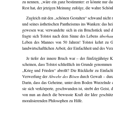
zu nennen, „wäre ein ganz bestimmter: er könnte nur das
Rest hat, der jetzigen Meinung zufolge, die wahre Schön
Zugleich mit den „schönen Gestalten“ schwand nicht nu
und seines ästhetischen Pantheismus ins Wanken: das heil
gewesen war, verwandelte sich in ein Bruchstück und
fragte sich Tolstoi nach dem Sinne des Lebens
überhau
Leben des Mannes von 50 Jahren! Tolstoi kehrt zu Got
landwirtschaftlichen Arbeit, der Einfachheit und des Ve
Je tiefer der innere Bruch war – der fünfzigjährige
scheinen, dass Tolstoi schließlich im Grunde genomme
„Krieg und Frieden“ abrollt? Die Rückkehr zu Einfachh
Verwerfung der
Abwehr des Bösen
durch Gewalt – durch
Darin, dass das Geheime, unter dem Boden Wurzelnde die
sie sich verkörperte, geschwunden ist, strebt der Geist
von nun an durch die bewusste Kraft der Idee geschützt
moralisierenden Philosophen zu Hilfe.