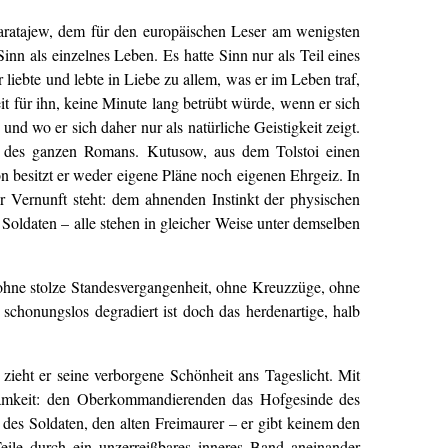
Karatajew, dem für den europäischen Leser am wenigsten
inn als einzelnes Leben. Es hatte Sinn nur als Teil eines
liebte und lebte in Liebe zu allem, was er im Leben traf,
eit für ihn, keine Minute lang betrübt würde, wenn er sich
und wo er sich daher nur als natürliche Geistigkeit zeigt.
hse des ganzen Romans. Kutusow, aus dem Tolstoi einen
 besitzt er weder eigene Pläne noch eigenen Ehrgeiz. In
er Vernunft steht: dem ahnenden Instinkt der physischen
oldaten – alle stehen in gleicher Weise unter demselben
 ohne stolze Standesvergangenheit, ohne Kreuzzüge, ohne
schonungslos degradiert ist doch das herdenartige, halb
ieht er seine verborgene Schönheit ans Tageslicht. Mit
ksamkeit: den Oberkommandierenden das Hofgesinde des
des Soldaten, den alten Freimaurer – er gibt keinem den
ile durch ein unzerreißbares inneres Band aneinander