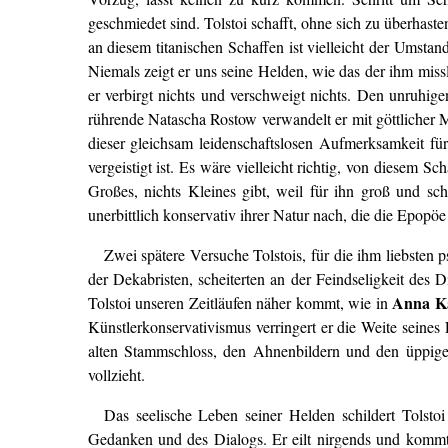
geschmiedet sind. Tolstoi schafft, ohne sich zu überhaste
an diesem titanischen Schaffen ist vielleicht der Umstan
Niemals zeigt er uns seine Helden, wie das der ihm missl
er verbirgt nichts und verschweigt nichts. Den unruhigen
rührende Natascha Rostow verwandelt er mit göttlicher 
dieser gleichsam leidenschaftslosen Aufmerksamkeit fü
vergeistigt ist. Es wäre vielleicht richtig, von diesem S
Großes, nichts Kleines gibt, weil für ihn groß und s
unerbittlich konservativ ihrer Natur nach, die die Epopö
Zwei spätere Versuche Tolstois, für die ihm liebsten
der Dekabristen, scheiterten an der Feindseligkeit des 
Anna K
Tolstoi unseren Zeitläufen näher kommt, wie in
Künstlerkonservativismus verringert er die Weite seine
alten Stammschloss, den Ahnenbildern und den üppigen
vollzieht.
Das seelische Leben seiner Helden schildert Tolst
Gedanken und des Dialogs. Er eilt nirgends und kommt 