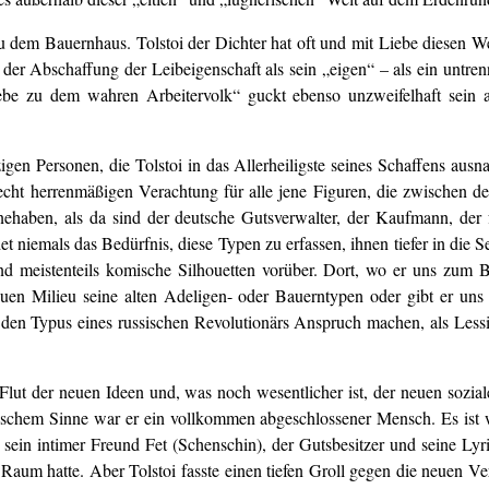
 dem Bauernhaus. Tolstoi der Dichter hat oft und mit Liebe diesen We
er Abschaffung der Leibeigenschaft als sein „eigen“ – als ein untre
ebe zu dem wahren Arbeitervolk“ guckt ebenso unzweifelhaft sein ar
zigen Personen, die Tolstoi in das Allerheiligste seines Schaffens au
er echt herrenmäßigen Verachtung für alle jene Figuren, die zwischen
nehaben, als da sind der deutsche Gutsverwalter, der Kaufmann, der fr
et niemals das Bedürfnis, diese Typen zu erfassen, ihnen tiefer in die
d meistenteils komische Silhouetten vorüber. Dort, wo er uns zum Bei
neuen Milieu seine alten Adeligen- oder Bauerntypen oder gibt er uns
 Typus eines russischen Revolutionärs Anspruch machen, als Lessing
Flut der neuen Ideen und, was noch wesentlicher ist, der neuen sozia
logischem Sinne war er ein vollkommen abgeschlossener Mensch. Es ist
ein intimer Freund Fet (Schenschin), der Gutsbesitzer und seine Lyrik
aum hatte. Aber Tolstoi fasste einen tiefen Groll gegen die neuen Ver