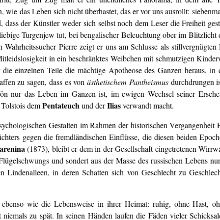
n, wie das Leben sich nicht überhastet, das er vor uns ausrollt: siebenm
d, dass der Künstler weder sich selbst noch dem Leser die Freiheit ge
iebige Turgenjew tut, bei bengalischer Beleuchtung ober im Blitzlicht
 Wahrheitssucher Pierre zeigt er uns am Schlusse als stillvergnügten F
Mitleidslosigkeit in ein beschränktes Weibchen mit schmutzigen Kinder
r die einzelnen Teile die mächtige Apotheose des Ganzen heraus, in
chaffen zu sagen, dass es von
ästhetischem Pantheismus
durchdrungen ist
chön nur das Leben im Ganzen ist, im ewigen Wechsel seiner Ersche
Pentateuch
Ilias
e Tolstois dem
und der
verwandt macht.
 psychologischen Gestalten im Rahmen der historischen Vergangenheit P
Dichters gegen die fremdländischen Einflüsse, die diesen beiden Epoc
arenina
(1873), bleibt er dem in der Gesellschaft eingetretenen Wirr
s Flügelschwungs und sondert aus der Masse des russischen Lebens nu
 Lindenalleen, in deren Schatten sich von Geschlecht zu Geschlec
oi ebenso wie die Lebensweise in ihrer Heimat: ruhig, ohne Hast, 
niemals zu spät. In seinen Händen laufen die Fäden vieler Schicksal