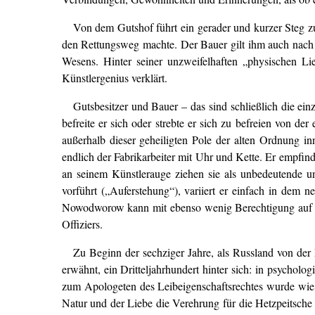
Von dem Gutshof führt ein gerader und kurzer Steg zu
den Rettungsweg machte. Der Bauer gilt ihm auch nach d
Wesens. Hinter seiner unzweifelhaften „physischen Li
Künstlergenius verklärt.
Gutsbesitzer und Bauer – das sind schließlich die ein
befreite er sich oder strebte er sich zu befreien von d
außerhalb dieser geheiligten Pole der alten Ordnung in
endlich der Fabrikarbeiter mit Uhr und Kette. Er empfind
an seinem Künstlerauge ziehen sie als unbedeutende un
vorführt („Auferstehung“), variiert er einfach in dem 
Nowodworow kann mit ebenso wenig Berechtigung auf den
Offiziers.
Zu Beginn der sechziger Jahre, als Russland von der 
erwähnt, ein Dritteljahrhundert hinter sich: in psycho
zum Apologeten des Leibeigenschaftsrechtes wurde wie s
Natur und der Liebe die Verehrung für die Hetzpeitsche R