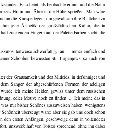
standes. Es scheint, als beobachte er nur, und die Natur
n Prozess Holm und Ähre in die Höhe sprießen. Man wäre
Hand an die Knospe legen, um gewaltsam ihre Blättchen zu
 ihm jene Ästhetik der großstädtischen Kultur, die in
fhaft zuckenden Fingern auf der Palette Farben sucht, die
uskulös, teilweise schwerfällig, rau, – immer einfach und
 seiner Schönheit bewussten Stil Turgenjews, so auch von
er der Grausamkeit und des Mitleids, in tiefsinniger und
r, dem Sänger der abgeschliffenen Formen der adeligen
„so würde ich meine Heiden gewiss unter dem russischen
nung, edler Motive noch zu finden. ... Ich meine das in
ten, was mir bisher Schönes auszuweisen haben, wenigstens
r Schönheit überzeugt wäre; aber sie gab uns doch schon
in den ersten Anfängen, geschweige denn in vollendeter
fort, unzweifelhaft von Tolstoi sprechend, ohne ihn dabei