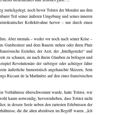
g zurückgelegt, noch bevor Tolstoi der Moralist aus ihm
nnbarer Teil seiner äußeren Umgebung und seines inneren
istokratischer Kollektivahne hervor – nur durch einen
snahm. Aber niemals – weder vor noch nach seiner Krise –
 dem Gutsbesitzer und dem Bauern stehen oder ihren Platz
anzösische Erzieher, der Arzt, der „Intelligenzler“ und
 Seele zu schauen, sie nach ihrem Glauben zu befragen und
spiel Revolutionäre der siebziger oder achtziger Jahre
 rein äußerliche humoristisch angehauchte Skizzen, Sein
s Riccaut de la Marlinière auf den eines französischen
len Verhältnisse überschwemmt wurde, hatte Tolstoi, wie
 wohl kaum notwendig, hervorzuheben, dass Tolstoi nicht
er, in dessen Seele neben den zartesten Erlebnissen der
hältnisse, die die alten abzulösen im Begriff waren. „Ich