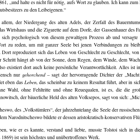
861, „und halte es nicht für nötig, aufs Wort zu glauben. Ich kann zum 
utsbesitzers zu den Leibeigenen.“
 allem, der Niedergang des alten Adels, der Zerfall des Bauerntum
as Wirtshaus und die Zigarette auf dem Dorfe, der Gassenhauer des Fab
te sich psychologisch von diesem gewaltigen Prozess ab und versagte 
Wort zu reden, um mit ganzer Seele bei jenen Verbindungen zu blei
Dort reproduziert sich das Leben von Geschlecht zu Geschlecht, von 
der Schritt hängt ab von der Sonne, dem Regen, dem Winde, dem Wachs
 existiert dort auch keine persönliche Verantwortlichkeit. Alles ist im
 Mensch nur
gehorchend
– sagt der hervorragende Dichter der „Macht
det eben das
Leben,
das scheinbar zu keinem Resultat führt, aber in sic
e Wahl, ohne Fehltritte und ohne Reuequalen, ist es, die die große
nowitsch, der bäuerliche Held des alten Volksepos, sagt von sich: „Mi
cheswo, des „Volkstümlers“, der jahrzehntelang die Seele der russische
n dem Narodnitscheswo bildete er dessen aristokratisch-konservativen Flü
en, wie er es kannte, verstand und liebte, musste Tolstoi sich in 
 1869) ist sein höchstes und unübertroffenes Werk.