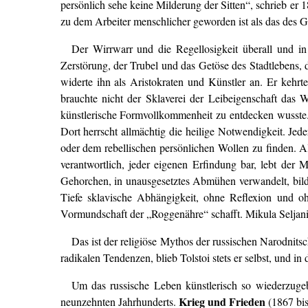
persönlich sehe keine Milderung der Sitten“, schrieb er 1
zu dem Arbeiter menschlicher geworden ist als das des G
Der Wirrwarr und die Regellosigkeit überall und in
Zerstörung, der Trubel und das Getöse des Stadtlebens, d
widerte ihn als Aristokraten und Künstler an. Er kehr
brauchte nicht der Sklaverei der Leibeigenschaft das 
künstlerische Formvollkommenheit zu entdecken wusste. 
Dort herrscht allmächtig die heilige Notwendigkeit. Je
oder dem rebellischen persönlichen Wollen zu finden. Also
verantwortlich, jeder eigenen Erfindung bar, lebt der
Gehorchen, in unausgesetztes Abmühen verwandelt, bil
Tiefe sklavische Abhängigkeit, ohne Reflexion und ohn
Vormundschaft der „Roggenähre“ schafft. Mikula Seljani
Das ist der religiöse Mythos der russischen Narodnits
radikalen Tendenzen, blieb Tolstoi stets er selbst, und i
Um das russische Leben künstlerisch so wiederzugeb
Krieg und Frieden
neunzehnten Jahrhunderts.
(1867 bis