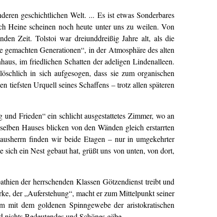
nderen geschichtlichen Welt. ... Es ist etwas Sonderbares
ch Heine scheinen noch heute unter uns zu weilen. Von
en Zeit. Tolstoi war dreiunddreißig Jahre alt, als die
rbe gemachten Generationen“, in der Atmosphäre des alten
us, im friedlichen Schatten der adeligen Lindenalleen.
löschlich in sich aufgesogen, dass sie zum organischen
n tiefsten Urquell seines Schaffens – trotz allen späteren
 und Frieden“ ein schlicht ausgestattetes Zimmer, wo an
elben Hauses blicken von den Wänden gleich erstarrten
Hausherrn finden wir beide Etagen – nur in umgekehrter
ich ein Nest gebaut hat, grüßt uns von unten, von dort,
athien der herrschenden Klassen Götzendienst treibt und
erke, der „Auferstehung“, macht er zum Mittelpunkt seiner
am mit dem goldenen Spinngewebe der aristokratischen
 nichts Bedeutendes und Schönes gäbe. ...