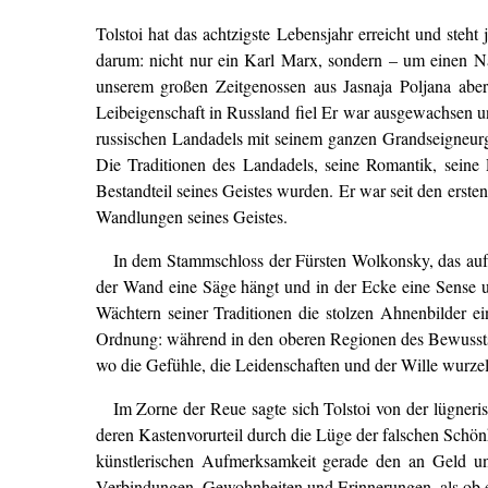
Tolstoi hat das achtzigste Lebensjahr erreicht und steht
darum: nicht nur ein Karl Marx, sondern – um einen N
unserem großen Zeitgenossen aus Jasnaja Poljana aber 
Leibeigenschaft in Russland fiel Er war ausgewachsen un
russischen Landadels mit seinem ganzen Grandseigneurg
Die Traditionen des Landadels, seine Romantik, seine 
Bestandteil seines Geistes wurden. Er war seit den ersten
Wandlungen seines Geistes.
In dem Stammschloss der Fürsten Wolkonsky, das auf 
der Wand eine Säge hängt und in der Ecke eine Sense 
Wächtern seiner Traditionen die stolzen Ahnenbilder e
Ordnung: während in den oberen Regionen des Bewusstsei
wo die Gefühle, die Leidenschaften und der Wille wurzel
Im Zorne der Reue sagte sich Tolstoi von der lügneri
deren Kastenvorurteil durch die Lüge der falschen Schönh
künstlerischen Aufmerksamkeit gerade den an Geld un
Verbindungen, Gewohnheiten und Erinnerungen, als ob es