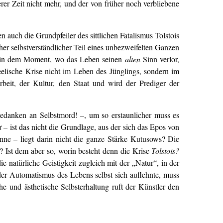
rer Zeit nicht mehr, und der von früher noch verbliebene
auch die Grundpfeiler des sittlichen Fatalismus Tolstois
her selbstverständlicher Teil eines unbezweifelten Ganzen
n in dem Moment, wo das Leben seinen
alten
Sinn verlor,
seelische Krise nicht im Leben des Jünglings, sondern im
beit, der Kultur, den Staat und wird der Prediger der
Gedanken an Selbstmord! –, um so erstaunlicher muss es
t
– ist das nicht die Grundlage, aus der sich das Epos von
nne – liegt darin nicht die ganze Stärke Kutusows? Die
? Ist dem aber so, worin besteht denn die Krise
Tolstois?
natürliche Geistigkeit zugleich mit der „Natur“, in der
 der Automatismus des Lebens selbst sich auflehnte, muss
e und ästhetische Selbsterhaltung ruft der Künstler den