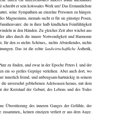
al schreibt er sein kolossales Werk um! Das Erstaunlichste
stattet, seine Sympathien an einzelne Personen zu hängen.
 des Magnesiums, niemals sucht er für sie günstige Posen,
amilienvater; die in ihrer halb kindlichen Feinfühligkeit
windeln in den Händen. Zu gleicher Zeit aber wächst aus
 der alles durch die innere Notwendigkeit und Harmonie
, für den es nichts Schönes,, nichts Abstoßendes, nichts
inungen. Das ist die echte
landwirtschaftliche
Ästhetik,
latz zu finden, und zwar in der Epoche Peters I. und der
hen ein so grelles Gepräge verleihen. Aber auch dort, wo
warr innerlich fremd, und unbeugsam-hartnäckig in seinem
r die unversehrt gebliebenen Adelsoasen heraus, mit dem
ht der Kreislauf der Geburt, des Lebens und des Todes
ohne Überstürzung des inneren Ganges der Gefühle, der
e zusammen,, keinen einzigen verliert er aus dem Auge.