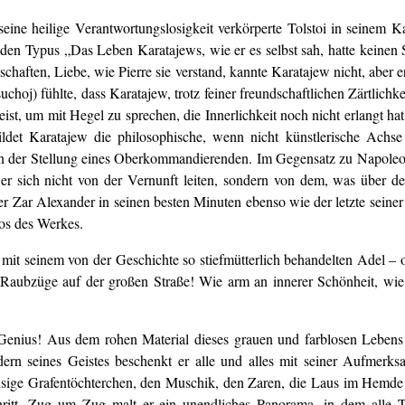
eine heilige Verantwortungslosigkeit verkörperte Tolstoi in seinem 
den Typus „Das Leben Karatajews, wie er es selbst sah, hatte keinen S
aften, Liebe, wie Pierre sie verstand, kannte Karatajew nicht, aber er 
hoj) fühlte, dass Karatajew, trotz feiner freundschaftlichen Zärtlichk
t, um mit Hegel zu sprechen, die Innerlichkeit noch nicht erlangt hat 
bildet Karatajew die philosophische, wenn nicht künstlerische Ac
 in der Stellung eines Oberkommandierenden. Im Gegensatz zu Napoleon
 er sich nicht von der Vernunft leiten, sondern von dem, was über d
Zar Alexander in seinen besten Minuten ebenso wie der letzte seiner S
hos des Werkes.
 mit seinem von der Geschichte so stiefmütterlich behandelten Adel –
e Raubzüge auf der großen Straße! Wie arm an innerer Schönheit, wie 
enius! Aus dem rohen Material dieses grauen und farblosen Lebens z
ern seines Geistes beschenkt er alle und alles mit seiner Aufmer
chsige Grafentöchterchen, den Muschik, den Zaren, die Laus im Hemde 
ritt, Zug um Zug malt er ein unendliches Panorama, in dem alle Te