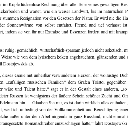
m Kopfe lückenlose Rechnung über alle Teile seines gewaltigen Besitz
n Ackerboden und wartet, wie ein weiser Landwirt, bis im natürliche
iner stummen Resignation vor den Gesetzen der Natur. Er wird nie die 
 der Sonnenwärme von selbst entfaltet. Fremd und tief verhasst ist
rt, indem sie von ihr nur Extrakte und Essenzen fordert und mit kramp
s: ruhig, gemächlich, wirtschaftlich-sparsam jedoch nicht asketisch; m
cher Weise wie von dem lyrischem kokett angehauchten, glänzenden und
il Dostojewskis ab.
, dieses Genie mit unheilbar verwundetem Herzen, der wollüstige Dicht
uen „zufälligen russischen Familien“ dem Grafen Tolstoi gegenübe
er wäre und Talent hätte,“ sagt er in der Gestalt eines anderen, 
deter Russen ist wenigstens der äußere Schein schöner Zucht und Ord
 Edelmann bin. ... Glauben Sie mir, es ist darin wirklich alles enthal
icht, weil ich unbedingt von der Vollkommenheit und Berechtigung jene
elche außer unter dem Abel nirgends in ganz Russland, nicht einmal 
vorausgesetzte Romanschreiber einzuschlagen hätte,“ fährt Dostojewski 