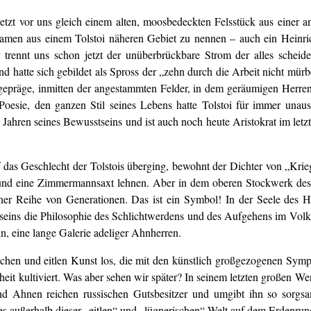
 jetzt vor uns gleich einem alten, moosbedeckten Felsstück aus einer a
amen aus einem Tolstoi näheren Gebiet zu nennen – auch ein Heinri
trennt uns schon jetzt der unüberbrückbare Strom der alles scheidend
d hatte sich gebildet als Spross der „zehn durch die Arbeit nicht mü
epräge, inmitten der angestammten Felder, in dem geräumigen Herrenha
Poesie, den ganzen Stil seines Lebens hatte Tolstoi für immer unaus
 Jahren seines Bewusstseins und ist auch noch heute Aristokrat im letzte
das Geschlecht der Tolstois überging, bewohnt der Dichter von „Krieg
und eine Zimmermannsaxt lehnen. Aber in dem oberen Stockwerk dess
iner Reihe von Generationen. Das ist ein Symbol! In der Seele des 
ns die Philosophie des Schlichtwerdens und des Aufgehens im Volke s
n, eine lange Galerie adeliger Ahnherren.
schen und eitlen Kunst los, die mit den künstlich großgezogenen Symp
eit kultiviert. Was aber sehen wir später? In seinem letzten großen W
d Ahnen reichen russischen Gutsbesitzer und umgibt ihn so sorgs
 außerhalb dieser „eitlen“ und „lügnerischen“ Welt auf dem Erdenrund