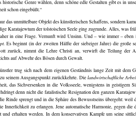
 historische Genre wählen, denn schöne edle Gestalten gibt es in unse
heit schon eingebüßt.“
r das unmittelbare Objekt des künstlerischen Schaffens, sondern kamen 
ige Karatajewtum der tolstoischen Seele ging zugrunde. Alles, was frü
 daher in eine Frage. Vernunft wird Unsinn. Und – wie immer – ebe
pt.
Es beginnt (in der zweiten Hälfte der siebziger Jahre) die große 
t zurück, nimmt die Lehre Christi an, verwirft die Teilung der Ar
rzichts auf Abwehr des Bösen durch Gewalt.
 Künstler trug sich nach dem eigenen Geständnis lange Zeit mit dem 
n zu seinem Ausgangspunkt zurückkehrte. Die
landwirtschaftliche Arbei
eit, das Sichversenken in die Volksseele, wenigstens in geistigem Si
dringt denn nicht die fatalistische Resignation den ganzen Karatajew
 Rinde sprengt und in die Sphäre des Bewusstseins übergeht: weil die 
, die Innerlichkeit zu erlangen. Jene automatische Harmonie, gegen die
 und erhalten werden. In dem konservativen Kampfe um seine sittlich