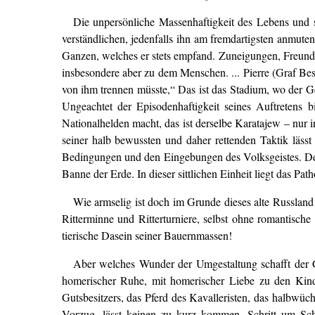
Die unpersönliche Massenhaftigkeit des Lebens und s
verständlichen, jedenfalls ihn am fremdartigsten anmuten
Ganzen, welches er stets empfand. Zuneigungen, Freundsch
insbesondere aber zu dem Menschen. ... Pierre (Graf Besuc
von ihm trennen müsste,“ Das ist das Stadium, wo der Geis
Ungeachtet der Episodenhaftigkeit seines Auftretens 
Nationalhelden macht, das ist derselbe Karatajew – nur
seiner halb bewussten und daher rettenden Taktik lässt
Bedingungen und den Eingebungen des Volksgeistes. Der 
Banne der Erde. In dieser sittlichen Einheit liegt das Pat
Wie armselig ist doch im Grunde dieses alte Russland
Ritterminne und Ritterturniere, selbst ohne romantisch
tierische Dasein seiner Bauernmassen!
Aber welches Wunder der Umgestaltung schafft der G
homerischer Ruhe, mit homerischer Liebe zu den Kind
Gutsbesitzers, das Pferd des Kavalleristen, das halbwü
Vorzug, lässt keinen zu kurz kommen. Schritt um Sch