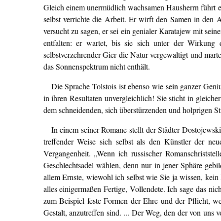
Gleich einem unermüdlich wachsamen Hausherrn führt er i
selbst verrichte die Arbeit. Er wirft den Samen in de
versucht zu sagen, er sei ein genialer Karatajew mit se
entfalten: er wartet, bis sie sich unter der Wirkung
selbstverzehrender Gier die Natur vergewaltigt und marte
das Sonnenspektrum nicht enthält.
Die Sprache Tolstois ist ebenso wie sein ganzer Geniu
in ihren Resultaten unvergleichlich! Sie sticht in glei
dem schneidenden, sich überstürzenden und holprigen St
In einem seiner Romane stellt der Städter Dostojewski
treffender Weise sich selbst als den Künstler der ne
Vergangenheit. „Wenn ich russischer Romanschriststell
Geschlechtsadel wählen, denn nur in jener Sphäre gebil
allem Ernste, wiewohl ich selbst wie Sie ja wissen, kein
alles einigermaßen Fertige, Vollendete. Ich sage das n
zum Beispiel feste Formen der Ehre und der Pflicht, w
Gestalt, anzutreffen sind. ... Der Weg, den der von uns 