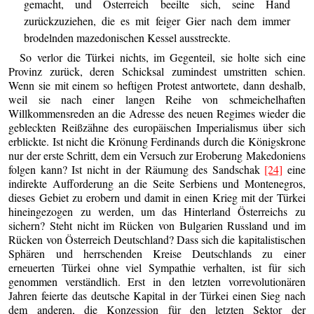
gemacht, und Österreich beeilte sich, seine Hand
zurückzuziehen, die es mit feiger Gier nach dem immer
brodelnden mazedonischen Kessel ausstreckte.
So verlor die Türkei nichts, im Gegenteil, sie holte sich eine
Provinz zurück, deren Schicksal zumindest umstritten schien.
Wenn sie mit einem so heftigen Protest antwortete, dann deshalb,
weil sie nach einer langen Reihe von schmeichelhaften
Willkommensreden an die Adresse des neuen Regimes wieder die
gebleckten Reißzähne des europäischen Imperialismus über sich
erblickte. Ist nicht die Krönung Ferdinands durch die Königskrone
nur der erste Schritt, dem ein Versuch zur Eroberung Makedoniens
folgen kann? Ist nicht in der Räumung des Sandschak
[24]
eine
indirekte Aufforderung an die Seite Serbiens und Montenegros,
dieses Gebiet zu erobern und damit in einen Krieg mit der Türkei
hineingezogen zu werden, um das Hinterland Österreichs zu
sichern? Steht nicht im Rücken von Bulgarien Russland und im
Rücken von Österreich Deutschland? Dass sich die kapitalistischen
Sphären und herrschenden Kreise Deutschlands zu einer
erneuerten Türkei ohne viel Sympathie verhalten, ist für sich
genommen verständlich. Erst in den letzten vorrevolutionären
Jahren feierte das deutsche Kapital in der Türkei einen Sieg nach
dem anderen, die Konzession für den letzten Sektor der