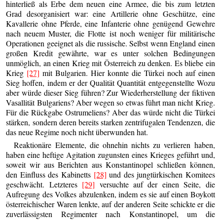
hinterließ als Erbe dem neuen eine Armee, die bis zum letzten
Grad desorganisiert war: eine Artillerie ohne Geschütze, eine
Kavallerie ohne Pferde, eine Infanterie ohne genügend Gewehre
nach neuem Muster, die Flotte ist noch weniger für militärische
Operationen geeignet als die russische. Selbst wenn England einen
großen Kredit gewährte, war es unter solchen Bedingungen
unmöglich, an einen Krieg mit Österreich zu denken. Es bliebe ein
Krieg
[27]
mit Bulgarien. Hier konnte die Türkei noch auf einen
Sieg hoffen, indem er der Qualität Quantität entgegenstellte Wozu
aber würde dieser Sieg führen? Zur Wiederherstellung der fiktiven
Vasallität Bulgariens? Aber wegen so etwas führt man nicht Krieg.
Für die Rückgabe Ostrumeliens? Aber das würde nicht die Türkei
stärken, sondern deren bereits starken zentrifugalen Tendenzen, die
das neue Regime noch nicht überwunden hat.
Reaktionäre Elemente, die ohnehin nichts zu verlieren haben,
haben eine heftige Agitation zugunsten eines Krieges geführt und,
soweit wir aus Berichten aus Konstantinopel schließen können,
den Einfluss des Kabinetts
[28]
und des jungtürkischen Komitees
geschwächt. Letzteres
[29]
versuchte auf der einen Seite, die
Aufregung des Volkes abzulenken, indem es sie auf einen Boykott
österreichischer Waren lenkte, auf der anderen Seite schickte er die
zuverlässigsten Regimenter nach Konstantinopel, um die