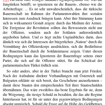
Jungtürken betrifft, so ignorieren sie die Bauern-, ebenso wie die
Arbeiterfrage. ... Es ist sehr unwahrscheinlich, dass die türkische
Bauernschaft im Rahmen der Parlamentswahlen ihre sozialen
Interessen zum Ausdruck bringen kann. Aber ihre Stimmung kann
sich in wirksamerer Gestalt zeigen: durch das Medium der Armee.
Die Ereignisse der Revolution sollten das Bewusstsein nicht nur
der Offiziere, sondern auch der Soldaten außerordentlich
angehoben haben. Und es liegt nichts Unglaubliches darin, dass
ähnlich wie sich die Interessen der bürgerlichen „Nation“ durch die
Vermittlung des Offizierskorps ausdrückten, sich die Bedürfnisse
der Bauernschaft durch die Soldatenmasse zeigen. Unter diesen
Bedingungen kann das Ignorieren der Bauernfrage seitens einer
Partei, die sich auf die Offiziere stützt, für das Schicksal der
parlamentarischen Türkei tödlich sein.
So oder anders, aber in der Türkei braucht man jetzt Frieden.
Nach der Aufnahme direkter Verhandlungen mit Österreich und
Bulgarien erklärte sie sich bereit, das Geschehene anzuerkennen –
damit diese Staaten den entsprechenden Teil ihrer Staatsschulden
übernähmen. Das wäre zweifellos das beste Ergebnis für sie, denn
die Weigerung, die riesige Schuld zu bezahlen, die das alte Regime
hinterlassen hat, ist für sie unter den gegenwärtigen Bedingungen
absolut unmöglich. Sobald die Frage auf die Höhe des Geldbetrags