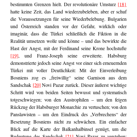
bestimmten Grenzen hielt. Der revolutionäre Umsturz
[18}
hatte keine Zeit, das Land wiederzubeleben, aber er schuf
die Voraussetzungen für seine Wiederbelebung. Bulgarien
und Österreich standen vor der Gefahr, wirklich oder
imaginär, dass die Türkei schließlich die Fiktion in die
Realität umsetzen wolle und könne – und das bewirkte die
Hast der Angst, mit der Ferdinand seine Krone hochstufte
[19]
, und Franz-Joseph seine erweiterte. Habsburg
demonstrierte jedoch seine Angst vor einer sich erneuernden
Türkei mit voller Deutlichkeit: Mit der Einverleibung
Bosniens zog es „freiwillig“ seine Garnison aus dem
Sandschak
[20]
Novi Pazar zurück. Dieser äußerst wichtige
Schritt wird von beiden Seiten bewusst und systematisch
totgeschwiegen; von den Austrophilen – um den feigen
Rückzug der Habsburger Monarchie zu vertuschen; von den
Panslawisten – um den Eindruck des „Verbrechens“ der
Besetzung Bosniens nicht zu schwächen. Ein einfacher
Blick auf die Karte der Balkanhalbinsel genügt, um die
Bedeutung des Sandschak
[21]
Novi Pazar zu verstehen: