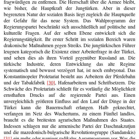
fragwürdigen zu entfernen. Die Herrschaft über die Armee bleibt,
wie bisher, die Hauptkraft der Jungtürken. Aber in dieser
begrenzten Natur der sozialen Basis liegt zugleich die Hauptquelle
der Gefahr für das neue System. Das Wahlprogramm der
Regierungspartei beschränkt sich ausschließlich auf politische und
kulturelle Fragen. Auf der selben Ebene entwickelt sich die
Regierungstätigkeit. Ihr erster Schritt im sozialen Bereich waren
drakonische Maßnahmen gegen Streiks. Die jungtürkischen Führer
leugnen kategorisch die Existenz einer Arbeiterfrage in der Türkei,
und sehen dies als ihren Vorteil gegenüber Russland an. Die
türkische Industrie, deren Entwicklung das alte Regime
systematisch und bewusst verzögert hat, ist noch embryonal. Das
Konstantinopeler Proletariat besteht aus Arbeitern der Pferdebahn
und der Tabakfabrik
[30]
, Hafenarbeitern und Schriftsetzern. Die
Schwäche des Proletariats schließt für es vorläufig die Möglichkeit
ernsthaften Drucks auf die regierende Partei aus. Einen
unvergleichlich größeren Einfluss auf den Lauf der Dinge in der
Türkei kann die Bauernschaft erlangen. Halb geknechtet,
verfangen im Netz des Wuchertums, zu einem Fünftel landlos,
braucht es die breitesten agrarischen Maßnahmen des Staates.
Indessen schlagen nur die armenische Partei der Daschnakzutjun
und die mazedonisch-bulgarische Revolutionsgruppe (Sandanskis)
[31]
ein mehr oder weniger radikales Agrarprogramm vor. Was die