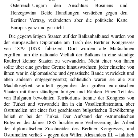
Österreich-Ungarn den Anschluss Bosniens und
Herzegowina. Beide Handlungen verstießen gegen den
Berliner Vertrag, veränderten aber die politische Karte
Europas ganz und gar nicht.
Die gegenwärtigen Staaten auf der Balkanhalbinsel wurden von
der europäischen Diplomatie am Tisch des Berliner Kongresses
von 1879 [1878] fabriziert. Dort wurden alle Maßnahmen
ergriffen, um die nationale Vielfalt der Balkans in eine ständige
Rauferei kleiner Staaten zu verwandeln. Nicht einer von ihnen
sollte über eine gewisse Grenze hinauswachsen, jeder einzelne von
ihnen war in diplomatische und dynastische Bande verwickelt und
allen anderen entgegengesetzt; schließlich waren sie alle zur
Machtlosigkeit verurteilt gegenüber den großen europäischen
Staaten mit ihren ständigen Intrigen und Ränken. Einen Teil des
von Bulgaren bewohnten Territoriums trennte der Kongress von
der Türkei und verwandelt ihn in ein Vasallenfürstentum, aber
Ostrumelien mit einer fast geschlossen bulgarischen Bevölkerung
beließ er bei der Türkei. Der Aufstand der ostrumelischen
Bulgaren des Jahres 1885 brachte eine Verbesserung der Arbeit
der diplomatischen Zuschneider des Berliner Kongresses, und
Ostrumelien verließ – gegen den Willen Alexanders III. – faktisch