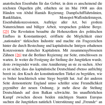
anatolischen Eisenbahn für das Gebiet, in dem es anscheinend die
reichsten Ölquellen gibt, erhielten sie im Mai 1908 aus den
Händen von Abdul Hamids Regierung. Dampfschifffahrtslinien,
Bankfilialen, Monopol-Waffenlieferungen,
Eisenbahnkonzessionen, Aufträge aller Art, bei großem
Naturreichtum und billiger Arbeit, versprachen goldene Berge.
[25]
Die Revolution beraubte die Hohenzollern des politischen
Einfluss in Konstantinopel, eröffnete die Möglichkeit einer
„nationalen“ türkischen Industrie und machte ein Fragezeichen
hinter die durch Bestechung und kapitalistische Intrigen erhaltenen
Konzessionen deutscher Kapitalisten. Mit zusammengebissenen
Zähnen
[26]
trat die Berliner Regierung zur Seite, entschlossen zu
warten. Je weiter die Festigung der Stellung der Jungtürken wurde,
desto zwingender wurde, eine Annäherung an sie zu suchen. Aber
es ist sicher, dass das kapitalistische Deutschland ebenso aufrichtig
bereit ist, den Krach der konstitutionellen Türkei zu begrüßen, wie
es bisher heuchlerisch seine Siege begrüßt hat. Auf der anderen
Seite demonstrierte England umso schriller seine Freundlichkeit
gegenüber der neuen Ordnung, je mehr diese die Stellung
Deutschlands auf dem Balkan schwächte. Im unaufhörlichen
Kampf zwischen diesen beiden mächtigen Staaten Europas
suchten die Jungtürken natürlich Unterstützung und „Freunde“ an