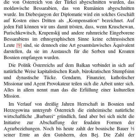
die von Österreich von der Türkei abgeschnitten wurden, das
moldawische Bessarabien, das von Rumänien abgeschnitten
wurde. Im Diebesjargon der Diplomatie wird ein solches Geschäft
auf Kosten eines Dritten als „Kompensation“ bezeichnet. Auf
jeden Fall können wir uns damit trösten, dass, wenn Kruschewan,
Purischkewitsch, Krupenskij und andere ruhmreiche Eingeborene
Bessarabiens im ethnographischen Sinne keine echtrussischen
Leute
[9]
sind, sie dennoch eine Art gesamtslawisches Äquivalent
darstellen, da sie im Austausch für die Serben und Kroaten
Bosnien empfangen wurden.
Die Politik Österreichs auf dem Balkan verbindet in sich auf
natürliche Weise kapitalistischen Raub, bürokratischen Stumpfsinn
und dynastische Tücke. Gendarm, Finanzier, katholischer
Missionar und Agent Provokateur teilen sich die Arbeit unter sich.
Alles in allem nennt man das die Erfüllung einer kulturellen
Mission.
Im Verlauf von dreißig Jahren Herrschaft in Bosnien und
Herzegowina untergrub Österreich die einheimische natürliche
wirtschaftliche „Barbarei“ gründlich, fand aber bei sich nicht die
Initiative zur Abschaffung der feudalen Formen der
Agrarbeziehungen. Noch bis heute zahlt der bosnische Bauer ⅓
seiner Ernte an den Gutsherrn, den Bej. Die Zahl der