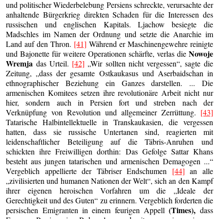
und politischer Wiederbelebung Persiens schreckte, verursachte der
anhaltende Bürgerkrieg direkten Schaden für die Interessen des
russischen und englischen Kapitals. Ljachow besiegte die
Madschles im Namen der Ordnung und setzte die Anarchie im
Land auf den Thron.
[41]
Während er Maschinengewehre reinigte
Nowoje
und Bajonette für weitere Operationen schärfte, verlas die
Wremja
das Urteil.
[42]
„Wir sollten nicht vergessen“, sagte die
Zeitung, „dass der gesamte Ostkaukasus und Aserbaidschan in
ethnographischer Beziehung ein Ganzes darstellen. ... Die
armenischen Komitees setzen ihre revolutionäre Arbeit nicht nur
hier, sondern auch in Persien fort und streben nach der
Verknüpfung von Revolution und allgemeiner Zerrüttung.
[43]
Tatarische Halbintellektuelle in Transkaukasien, die vergessen
hatten, dass sie russische Untertanen sind, reagierten mit
leidenschaftlicher Beteiligung auf die Täbris-Anruhen und
schickten ihre Freiwilligen dorthin: Das Gefolge Sattar Khans
besteht aus jungen tatarischen und armenischen Demagogen ...“
Vergeblich appellierte der Täbriser Endschumen
[44]
an alle
„zivilisierten und humanen Nationen der Welt“, sich an den Kampf
ihrer eigenen heroischen Vorfahren um die „Ideale der
Gerechtigkeit und des Guten“ zu erinnern. Vergeblich forderten die
(Times),
persischen Emigranten in einem feurigen Appell
dass