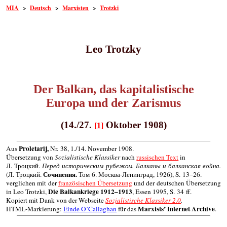
MIA
>
Deutsch
>
Marxisten
>
Trotzki
Leo Trotzky
Der Balkan, das kapitalistische
Europa und der Zarismus
(14./27.
Oktober 1908)
[1]
Proletarij,
Aus
Nr. 38, 1./14. November 1908.
Übersetzung von
Sozialistische Klassiker
nach
russischen Text
in
Л. Троцкий.
Перед историческим рубежом. Балканы и балканская война.
Сочинения.
(Л. Троцкий.
Том 6. Москва-Ленинград, 1926), S. 13–26.
verglichen mit der
französischen Übersetzung
und der deutschen Übersetzung
Die Balkankriege 1912–1913
in Leo Trotzki,
, Essen 1995, S. 34 ff.
Kopiert mit Dank von der Webseite
Sozialistische Klassiker 2.0
.
Marxists’ Internet Archive
HTML-Markierung:
Einde O’Callaghan
für das
.