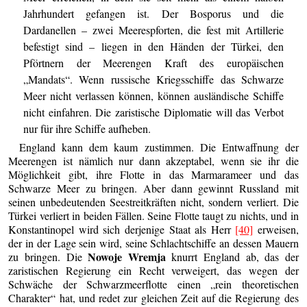
Jahrhundert gefangen ist. Der Bosporus und die
Dardanellen – zwei Meerespforten, die fest mit Artillerie
befestigt sind – liegen in den Händen der Türkei, den
Pförtnern der Meerengen Kraft des europäischen
„Mandats“. Wenn russische Kriegsschiffe das Schwarze
Meer nicht verlassen können, können ausländische Schiffe
nicht einfahren. Die zaristische Diplomatie will das Verbot
nur für ihre Schiffe aufheben.
England kann dem kaum zustimmen. Die Entwaffnung der
Meerengen ist nämlich nur dann akzeptabel, wenn sie ihr die
Möglichkeit gibt, ihre Flotte in das Marmarameer und das
Schwarze Meer zu bringen. Aber dann gewinnt Russland mit
seinen unbedeutenden Seestreitkräften nicht, sondern verliert. Die
Türkei verliert in beiden Fällen. Seine Flotte taugt zu nichts, und in
Konstantinopel wird sich derjenige Staat als Herr
[40]
erweisen,
der in der Lage sein wird, seine Schlachtschiffe an dessen Mauern
Nowoje Wremja
zu bringen. Die
knurrt England ab, das der
zaristischen Regierung ein Recht verweigert, das wegen der
Schwäche der Schwarzmeerflotte einen „rein theoretischen
Charakter“ hat, und redet zur gleichen Zeit auf die Regierung des