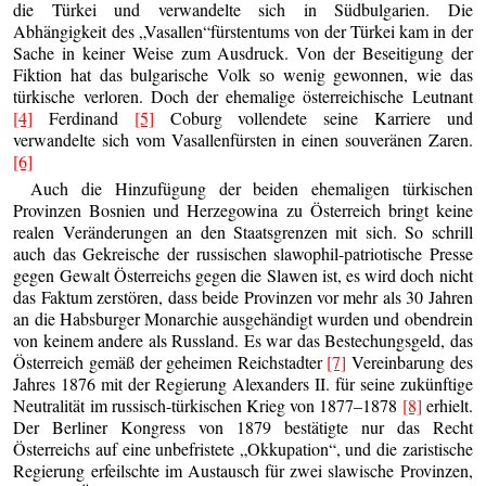
die Türkei und verwandelte sich in Südbulgarien. Die
Abhängigkeit des „Vasallen“fürstentums von der Türkei kam in der
Sache in keiner Weise zum Ausdruck. Von der Beseitigung der
Fiktion hat das bulgarische Volk so wenig gewonnen, wie das
türkische verloren. Doch der ehemalige österreichische Leutnant
[4]
Ferdinand
[5]
Coburg vollendete seine Karriere und
verwandelte sich vom Vasallenfürsten in einen souveränen Zaren.
[6]
Auch die Hinzufügung der beiden ehemaligen türkischen
Provinzen Bosnien und Herzegowina zu Österreich bringt keine
realen Veränderungen an den Staatsgrenzen mit sich. So schrill
auch das Gekreische der russischen slawophil-patriotische Presse
gegen Gewalt Österreichs gegen die Slawen ist, es wird doch nicht
das Faktum zerstören, dass beide Provinzen vor mehr als 30 Jahren
an die Habsburger Monarchie ausgehändigt wurden und obendrein
von keinem andere als Russland. Es war das Bestechungsgeld, das
Österreich gemäß der geheimen Reichstadter
[7]
Vereinbarung des
Jahres 1876 mit der Regierung Alexanders II. für seine zukünftige
Neutralität im russisch-türkischen Krieg von 1877–1878
[8]
erhielt.
Der Berliner Kongress von 1879 bestätigte nur das Recht
Österreichs auf eine unbefristete „Okkupation“, und die zaristische
Regierung erfeilschte im Austausch für zwei slawische Provinzen,