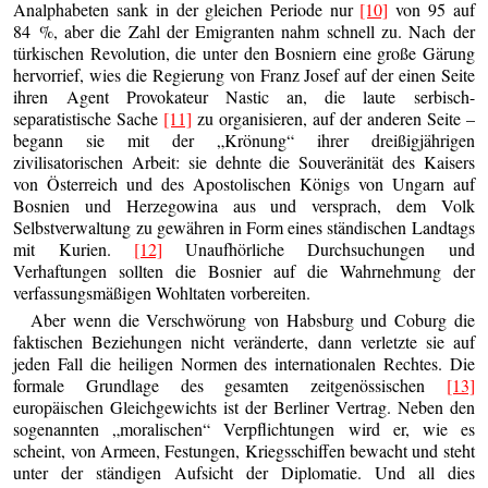
Analphabeten sank in der gleichen Periode nur
[10]
von 95 auf
84 %, aber die Zahl der Emigranten nahm schnell zu. Nach der
türkischen Revolution, die unter den Bosniern eine große Gärung
hervorrief, wies die Regierung von Franz Josef auf der einen Seite
ihren Agent Provokateur Nastic an, die laute serbisch-
separatistische Sache
[11]
zu organisieren, auf der anderen Seite –
begann sie mit der „Krönung“ ihrer dreißigjährigen
zivilisatorischen Arbeit: sie dehnte die Souveränität des Kaisers
von Österreich und des Apostolischen Königs von Ungarn auf
Bosnien und Herzegowina aus und versprach, dem Volk
Selbstverwaltung zu gewähren in Form eines ständischen Landtags
mit Kurien.
[12]
Unaufhörliche Durchsuchungen und
Verhaftungen sollten die Bosnier auf die Wahrnehmung der
verfassungsmäßigen Wohltaten vorbereiten.
Aber wenn die Verschwörung von Habsburg und Coburg die
faktischen Beziehungen nicht veränderte, dann verletzte sie auf
jeden Fall die heiligen Normen des internationalen Rechtes. Die
formale Grundlage des gesamten zeitgenössischen
[13]
europäischen Gleichgewichts ist der Berliner Vertrag. Neben den
sogenannten „moralischen“ Verpflichtungen wird er, wie es
scheint, von Armeen, Festungen, Kriegsschiffen bewacht und steht
unter der ständigen Aufsicht der Diplomatie. Und all dies