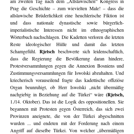
am zweiten Tag nach dem „Allslawischen“ Kongress in
Prag die Geschichte – zum wievielten Male! – dass die
allslawische Brüderlichkeit eine heuchlerische Fiktion ist
und dass nationale dynastische sowie bürgerlich-
imperialistische Interessen nicht im ethnographischen
Wörterbuch nachschlagen. Die Kadetten verloren die letzten
Reste ideologischer Hülle und damit das letzten
Rjetsch
Schamgefühl.
beschwerte sich leidenschaftlich,
dass die Regierung die Bevölkerung daran hindere,
Protestversammlungen gegen die Annexion Bosniens und
Zustimmungsversammlungen für Iswolski abzuhalten. Und
kriecherisch vorauseilend fragte das kadettische offiziöse
Organ beunruhigt, ob Herr Iswolski „nicht übermäßig
(Rjetsch,
nachgiebig in Beziehung auf die Türkei“ wäre
1./14. Oktober). Das ist die Logik des oppositionellen. Sie
begannen mit Protesten gegen Österreich, das sich zwei
Provinzen aneignete, die von der Türkei abgeschnitten
wurden ... und endeten mit der Forderung nach einem
Angriff auf dieselbe Türkei. Von welcher „übermäßigen