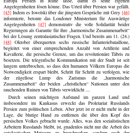
Europa Persien in Ruhe lasse, damit es seine eigenen
Angelegenheiten lösen könne. Das Urteil über Persien war gefällt.
[45]
Indem es Iswolski über die jüngsten Gespräche mit Grey
[46]
informierte, betonte das Londoner Ministerium für Auswärtige
Angelegenheiten
[47]
demonstrativ die volle Solidarität beider
Regierungen als Garantie für ihre „harmonische Zusammenarbeit“
bei der Lösung zentralasiatischer Fragen. Und bereits am 11. (24.)
[48]
Oktober überquerten sechs russische Infanteriebataillone,
begleitet von einer entsprechenden Anzahl von Artillerie und
Kavallerie, die persische Grenze, um das revolutionäre Täbris zu
besetzen. Die telegrafische Kommunikation mit der Stadt ist seit
langem unterbrochen, so dass den humanen Völkern Europas die
Notwendigkeit erspart bleibt, Schritt für Schritt zu verfolgen, wie
der zügellose Lump des Zarismus die „harmonische
Zusammenarbeit“ der beiden „christlichen“ Nationen unter den
rauchenden Ruinen von Täbris verwirklicht ....
Durch seinen mächtigen Aufstand im ganzen Land und
insbesondere im Kaukasus erweckt das Proletariat Russlands
Persien zum politischen Leben. Aber jetzt ist er nicht mehr in der
Lage, die blutige Hand zu entfernen die über den Kopf des
persischen Volkes gebracht wurde. Alles, was den sozialistischen
Arbeitern Russlands bleibt, ist, gnadenlos nicht nur die Arbeit des
autokratischen Metzgers zu brandmarken, sondern auch der