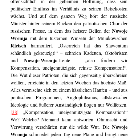
offensichtlich in der geheimen Hoffnung, dass sein
politischer Einfluss im Verhältnis zu seinen Reisekosten
wächst. Und auf dem ganzen Weg hört der russische
Minister hinter seinem Rücken den patriotischen Chor der
Nowoje
russischen Presse, in dem das heisere Bellen der
Wremja
mit dem lüsternen Winseln der Miljukowschen
Rjetsch
harmoniert. „Österreich hat das Slawentum
schändlich gekreuzigt!“ – schreien Kadetten, Oktobristen
Nowoje-Wremja
und
-Leute – „also fordern wir
Kompensation, uneigennützigste, reinste Kompensation!“.
Die Wut dieser Patrioten, die sich gegenseitig überschreien
wollten, erreichte in den letzten Wochen das höchste Maß.
Alles vermischte sich zu einem hässlichen Haufen – und aus
politischen Programmen, Anglophilismus, allslawischer
Ideologie und äußerer Anständigkeit flogen nur Wollfetzen.
[38]
„Kompensation, uneigennützigste Kompensation!“
Wo? Welche? Niemand kann antworten. Ohnmacht und
Nowoje
Verwirrung verschärfen nur die wilde Wut. Die
Wrmeja
schmiedet jeden Tag neue Pläne und bringt neue