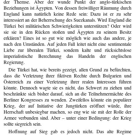
der Themse. Aber der wunde Punkt der anglo-türkischen
Beziehungen ist Ägypten. Von dessen freiwilliger Räumung durch
England kann natürlich keine Rede sein: Dazu ist er zu sehr
interessiert an der Beherrschung des Suezkanals. Wird England die
Türkei bei militärischen Schwierigkeiten unterstützen? Oder wird
sie sie in den Rücken stoßen und Ägypten zu seinem Besitz
erklären? Eines ist so gut wie möglich wie auch das andere, je
nach den Umständen. Auf jeden Fall leitet nicht eine sentimentale
Liebe zur liberalen Türkei, sondern kalte und rücksichtslose
imperialistische Berechnung das Handeln der englischen
Regierung.
Die Türkei hat, wie bereits gezeigt, allen Grund zu befürchten,
dass die Verletzung ihrer fiktiven Rechte durch Bulgarien und
Österreich zu einer Verletzung ihrer realen Interessen führen
könnte. Dennoch wagte sie es nicht, das Schwert zu ziehen und
beschränkte sich bisher darauf, sich an die Teilnehmermächte des
Berliner Kongresses zu wenden. Zweifellos könnte ein populärer
Krieg, der auf Initiative der Jungtürken eröffnet würde, ihre
Herrschaft unbesiegbar machen, so eng wie sie mit der Rolle der
Armee verbunden sind. Aber – unter einer Bedingung: der Krieg
sollte siegreich sein.
Hoffnung auf Sieg gab es jedoch nicht. Das alte Regime