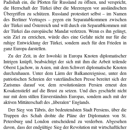
Padishah ein, die Pforten für Russland zu öffnen, und verspricht,
die Herrschaft der Türkei über die Meerengen vor ausländischen
Übergriffen zu schützen. Russland protestiert selbst – im Namen
des Berliner Vertrages – gegen ein Separatabkommen zwischen
der Türkei und Österreich und will durch ein Separatbkommen mit
der Türkei das europäische Mandat verletzen. Wenn es ihn gelingt,
sein Ziel zu erreichen, würde dies eine Gefahr nicht nur für die
ruhige Entwicklung der Türkei, sondern auch für den Frieden in
ganz Europa darstellen.
Zu der Zeit, in der Iswolski in Europa Knoten diplomatischer
Intrigen knüpft, beabsichtigt der sich mit ihm die Arbeit teilende
Oberst Ljachow, in Asien, mit dem Schwert diplomatische Knoten
durchzuhauen. Unter dem Lärm der Balkanereignisse, unter den
patriotischen Schreien der vaterländischen Presse bereitet sich der
Zarismus darauf vor, dem revolutionären Persien erneut den
Kosakenstiefel auf die Brust zu setzen. Und dies geschieht nicht
nur mit dem stillen Einverständnis Europas, sondern auch mit der
aktiven Mittäterschaft des „liberalen“ Englands.
Der Sieg von Täbris, der bedeutendsten Stadt Persiens, über die
Truppen des Schah drohte die Pläne der Diplomaten von St.
Petersburg und London entscheidend zu verderben. Abgesehen
davon, dass der endgültige Sieg der Revolution mit wirtschaftlicher