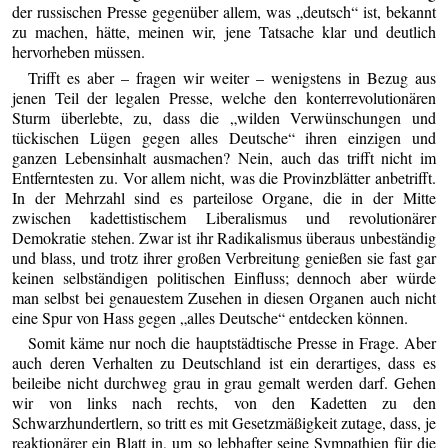
der russischen Presse gegenüber allem, was „deutsch“ ist, bekannt
zu machen, hätte, meinen wir, jene Tatsache klar und deutlich
hervorheben müssen.
Trifft es aber – fragen wir weiter – wenigstens in Bezug aus
jenen Teil der legalen Presse, welche den konterrevolutionären
Sturm überlebte, zu, dass die „wilden Verwünschungen und
tückischen Lügen gegen alles Deutsche“ ihren einzigen und
ganzen Lebensinhalt ausmachen? Nein, auch das trifft nicht im
Entferntesten zu. Vor allem nicht, was die Provinzblätter anbetrifft.
In der Mehrzahl sind es parteilose Organe, die in der Mitte
zwischen kadettistischem Liberalismus und revolutionärer
Demokratie stehen. Zwar ist ihr Radikalismus überaus unbeständig
und blass, und trotz ihrer großen Verbreitung genießen sie fast gar
keinen selbständigen politischen Einfluss; dennoch aber würde
man selbst bei genauestem Zusehen in diesen Organen auch nicht
eine Spur von Hass gegen „alles Deutsche“ entdecken können.
Somit käme nur noch die hauptstädtische Presse in Frage. Aber
auch deren Verhalten zu Deutschland ist ein derartiges, dass es
beileibe nicht durchweg grau in grau gemalt werden darf. Gehen
wir von links nach rechts, von den Kadetten zu den
Schwarzhundertlern, so tritt es mit Gesetzmäßigkeit zutage, dass, je
reaktionärer ein Blatt in, um so lebhafter seine Sympathien für die