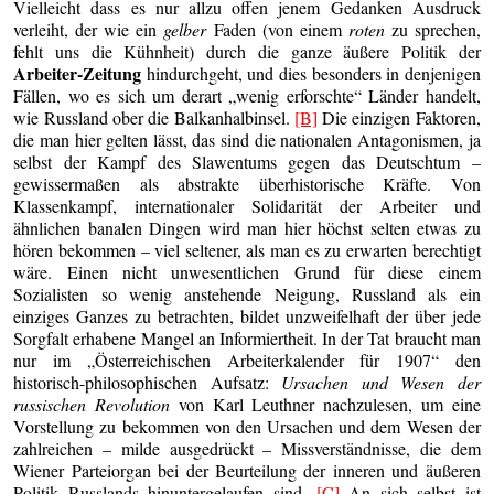
Vielleicht dass es nur allzu offen jenem Gedanken Ausdruck
verleiht, der wie ein
gelber
Faden (von einem
roten
zu sprechen,
fehlt uns die Kühnheit) durch die ganze äußere Politik der
Arbeiter-Zeitung
hindurchgeht, und dies besonders in denjenigen
Fällen, wo es sich um derart „wenig erforschte“ Länder handelt,
wie Russland ober die Balkanhalbinsel.
[B]
Die einzigen Faktoren,
die man hier gelten lässt, das sind die nationalen Antagonismen, ja
selbst der Kampf des Slawentums gegen das Deutschtum –
gewissermaßen als abstrakte überhistorische Kräfte. Von
Klassenkampf, internationaler Solidarität der Arbeiter und
ähnlichen banalen Dingen wird man hier höchst selten etwas zu
hören bekommen – viel seltener, als man es zu erwarten berechtigt
wäre. Einen nicht unwesentlichen Grund für diese einem
Sozialisten so wenig anstehende Neigung, Russland als ein
einziges Ganzes zu betrachten, bildet unzweifelhaft der über jede
Sorgfalt erhabene Mangel an Informiertheit. In der Tat braucht man
nur im „Österreichischen Arbeiterkalender für 1907“ den
historisch-philosophischen Aufsatz:
Ursachen und Wesen der
russischen Revolution
von Karl Leuthner nachzulesen, um eine
Vorstellung zu bekommen von den Ursachen und dem Wesen der
zahlreichen – milde ausgedrückt – Missverständnisse, die dem
Wiener Parteiorgan bei der Beurteilung der inneren und äußeren
Politik Russlands hinuntergelaufen sind.
[C]
An sich selbst ist