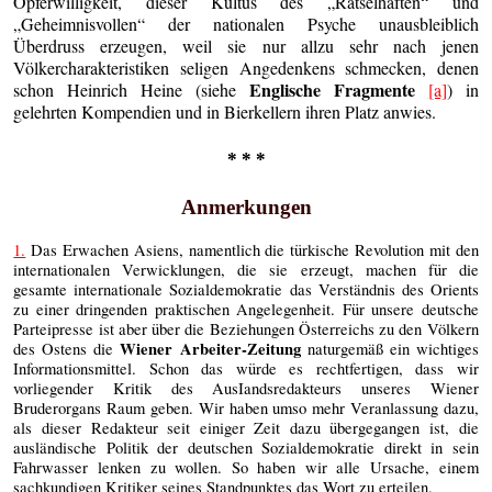
Opferwilligkeit, dieser Kultus des „Rätselhaften“ und
„Geheimnisvollen“ der nationalen Psyche unausbleiblich
Überdruss erzeugen, weil sie nur allzu sehr nach jenen
Völkercharakteristiken seligen Angedenkens schmecken, denen
Englische Fragmente
schon Heinrich Heine (siehe
[a]
) in
gelehrten Kompendien und in Bierkellern ihren Platz anwies.
* * *
Anmerkungen
1.
Das Erwachen Asiens, namentlich die türkische Revolution mit den
internationalen Verwicklungen, die sie erzeugt, machen für die
gesamte internationale Sozialdemokratie das Verständnis des Orients
zu einer dringenden praktischen Angelegenheit. Für unsere deutsche
Parteipresse ist aber über die Beziehungen Österreichs zu den Völkern
Wiener Arbeiter-Zeitung
des Ostens die
naturgemäß ein wichtiges
Informationsmittel. Schon das würde es rechtfertigen, dass wir
vorliegender Kritik des AusIandsredakteurs unseres Wiener
Bruderorgans Raum geben. Wir haben umso mehr Veranlassung dazu,
als dieser Redakteur seit einiger Zeit dazu übergegangen ist, die
ausländische Politik der deutschen Sozialdemokratie direkt in sein
Fahrwasser lenken zu wollen. So haben wir alle Ursache, einem
sachkundigen Kritiker seines Standpunktes das Wort zu erteilen.