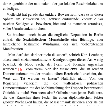
der Augenbinde der nationalen oder gar lokalen Beschränktheit zu
entledigen.
Vielleicht hat gerade das unklare Bewusstsein, dass es in dieser
Sphäre am schwersten sei, gewisse einlullende Vorurteile vor
raschen Schlägen zu bewahren, hier und da manchen veranlasst,
voller Unruhe aufzuhorchen.
So brachten, noch bevor die englische Deputation in Berlin
Sozialistischen Monatshefte
eintraf, die
eine flüchtige, aber
hinreichend bestimmte Würdigung der sich vorbereitenden
Manifestation.
„Man darf sich darüber nicht täuschen“, schrieb Karl Leuthner,
„dass auch sozialdemokratische Kundgebungen dieser Art wenig
beachtet, als bloße Sache der Form und Formeln angesehen
werden.“
[A]
Vom wem? Von der Masse etwa, die zu solchen
Demonstrationen mit der revolutionären Bereitschaft erscheint, das
Wort zur Tat werden zu lassen? Natürlich nicht! Von der
Regierung vielleicht, die die waffenlosen politischen
Demonstrationen mit der Mobilmachung der Truppen beantwortet?
Gleichfalls nicht! Von wem also? Offenbar von jenen Politikern,
die das Rauschen ihrer Feder für einen diplomatischen Faktor
größter Wichtigkeit halten, die Massenmanifestationen aber als ein