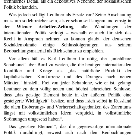
technisches Detail, als ein dekoratives Nebenbei der sozialistischen
Politik behandeln.
Was jedoch schlägt Leuthner als Ersatz vor? Seine Anschauung
muss um so lehrreicher sein, als er schon seit langem und emsig in
Wiener Arbeiter-Zeitung
der
alle Wandlungen der
internationalen Politik verfolgt – weshalb er auch für sich das
Recht in Anspruch nehmen zu können glaubt, der deutschen
Sozialdemokratie einige Schlussfolgerungen aus seinem
Beobachtungsmaterial als Richtschnur zu empfehlen.
Vor allem hält es Karl Leuthner für nötig, die „unfehlbare
Schablone“ über Bord zu werfen, die die heutigen internationalen
Konflikte und Kriege als „das natürliche Produkt der
kapitalistischen Konkurrenz und des Dranges nach neuen
Märkten“ hinstellt. Frei von jeder Schablone, wie er ist, gelangt
Leuthner zu dem völlig neuen und höchst lehrreichen Schlusse,
dass „das geistige Element heute in der äußeren Politik eine
gesteigerte Wichtigkeit“ besitze, und dass „sich selbst in Russland
die alten Eroberungs- und Vorherrschaftsgedanken des Zarentums
längst mit volkstümlichen Ideen verquickt, in volkstümliche
Strömungen umgesetzt haben“.
Das „geistige Element“, das die gegenwärtige internationale
Politik durchdringt, erweist sich nach den Beobachtungen