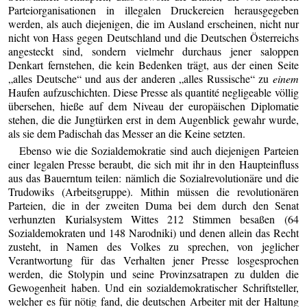
Parteiorganisationen in illegalen Druckereien herausgegeben
werden, als auch diejenigen, die im Ausland erscheinen, nicht nur
nicht von Hass gegen Deutschland und die Deutschen Österreichs
angesteckt sind, sondern vielmehr durchaus jener saloppen
Denkart fernstehen, die kein Bedenken trägt, aus der einen Seite
„alles Deutsche“ und aus der anderen „alles Russische“ zu
einem
Haufen aufzuschichten. Diese Presse als quantité negligeable völlig
übersehen, hieße auf dem Niveau der europäischen Diplomatie
stehen, die die Jungtürken erst in dem Augenblick gewahr wurde,
als sie dem Padischah das Messer an die Keine setzten.
Ebenso wie die Sozialdemokratie sind auch diejenigen Parteien
einer legalen Presse beraubt, die sich mit ihr in den Haupteinfluss
aus das Bauerntum teilen: nämlich die Sozialrevolutionäre und die
Trudowiks (Arbeitsgruppe). Mithin müssen die revolutionären
Parteien, die in der zweiten Duma bei dem durch den Senat
verhunzten Kurialsystem Wittes 212 Stimmen besaßen (64
Sozialdemokraten und 148 Narodniki) und denen allein das Recht
zusteht, in Namen des Volkes zu sprechen, von jeglicher
Verantwortung für das Verhalten jener Presse losgesprochen
werden, die Stolypin und seine Provinzsatrapen zu dulden die
Gewogenheit haben. Und ein sozialdemokratischer Schriftsteller,
welcher es für nötig fand, die deutschen Arbeiter mit der Haltung