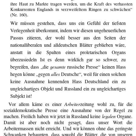
ihre Haut zu Markte tragen werden, um die Kraft des verhassten
Konkurrenten Englands in verzweifeltem Ringen zu schwächen“
(Nr. 160).
Wir müssen gestehen, dass uns ein Gefühl der tiefsten
Verlegenheit überkommt, indem wir diesen ungeheuerlichen
Passus zitieren, der wohl besser aus den Seiten der
nationalliberalen und alldeutschen Blätter geblieben wäre,
anstatt in die Spalten eines proletarischen Organs
überzusiedeln Ist es denn wirklich gar so schwer, zu
begreifen, dass „die
gesamte
russische Presse“ keinen Hass
hegen könne „gegen
alles
Deutsche“, weil für einen solchen
keine Ausnahme kennenden Hass Deutschland ein zu
ungleichartiges Objekt und Russland ein zu ungleichartiges
Subjekt ist!
Vor allem käme es einer
Arbeiter
zeitung wohl zu, für die
sozialdemokratische Presse eine Ausnahme von der Regel zu
machen. Freilich haben wir jetzt in Russland keine
legalen
Organe.
Damit ist aber noch nicht gesagt, dass unser Wort die
Arbeitermassen nicht erreicht. Und wir können ohne das geringste
Schwanken behaupten, dass sowohl die Blätter, die von unseren