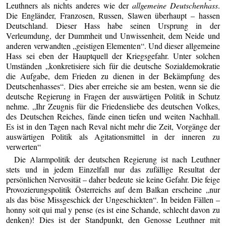
Leuthners als nichts anderes wie der
allgemeine Deutschenhass
.
Die Engländer, Franzosen, Russen, Slawen überhaupt – hassen
Deutschland. Dieser Hass habe seinen Ursprung in der
Verleumdung, der Dummheit und Unwissenheit, dem Neide und
anderen verwandten „geistigen Elementen“. Und dieser allgemeine
Hass sei eben der Hauptquell der Kriegsgefahr. Unter solchen
Umständen „konkretisiere sich für die deutsche Sozialdemokratie
die Aufgabe, dem Frieden zu dienen in der Bekämpfung des
Deutschenhasses“. Dies aber erreiche sie am besten, wenn sie die
deutsche Regierung in Fragen der auswärtigen Politik in Schutz
nehme. „Ihr Zeugnis für die Friedensliebe des deutschen Volkes,
des Deutschen Reiches, fände einen tiefen und weiten Nachhall.
Es ist in den Tagen nach Reval nicht mehr die Zeit, Vorgänge der
auswärtigen Politik als Agitationsmittel in der inneren zu
verwerten“
Die Alarmpolitik der deutschen Regierung ist nach Leuthner
stets und in jedem Einzelfall nur das zufällige Resultat der
persönlichen Nervosität – daher bedeute sie keine Gefahr. Die feige
Provozierungspolitik Österreichs auf dem Balkan erscheine „nur
als das böse Missgeschick der Ungeschickten“. In beiden Fällen –
honny soit qui mal y pense (es ist eine Schande, schlecht davon zu
denken)! Dies ist der Standpunkt, den Genosse Leuthner mit