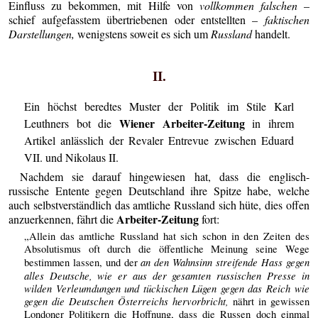
Einfluss zu bekommen, mit Hilfe von
vollkommen falschen
–
schief aufgefasstem übertriebenen oder entstellten –
faktischen
Darstellungen,
wenigstens soweit es sich um
Russland
handelt.
II.
Ein höchst beredtes Muster der Politik im Stile Karl
Wiener Arbeiter-Zeitung
Leuthners bot die
in ihrem
Artikel anlässlich der Revaler Entrevue zwischen Eduard
VII. und Nikolaus II.
Nachdem sie darauf hingewiesen hat, dass die englisch-
russische Entente gegen Deutschland ihre Spitze habe, welche
auch selbstverständlich das amtliche Russland sich hüte, dies offen
Arbeiter-Zeitung
anzuerkennen, fährt die
fort:
„Allein das amtliche Russland hat sich schon in den Zeiten des
Absolutismus oft durch die öffentliche Meinung seine Wege
an den Wahnsinn streifende Hass gegen
bestimmen lassen, und der
alles Deutsche, wie er aus der gesamten russischen Presse in
wilden Verleumdungen und tückischen Lügen gegen das Reich wie
gegen die Deutschen Österreichs hervorbricht,
nährt in gewissen
Londoner Politikern die Hoffnung, dass die Russen doch einmal