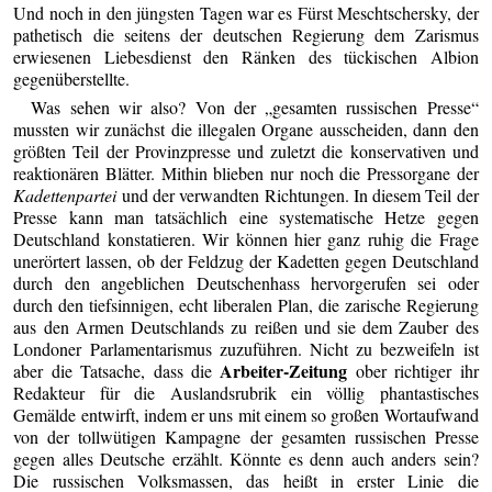
Und noch in den jüngsten Tagen war es Fürst Meschtschersky, der
pathetisch die seitens der deutschen Regierung dem Zarismus
erwiesenen Liebesdienst den Ränken des tückischen Albion
gegenüberstellte.
Was sehen wir also? Von der „gesamten russischen Presse“
mussten wir zunächst die illegalen Organe ausscheiden, dann den
größten Teil der Provinzpresse und zuletzt die konservativen und
reaktionären Blätter. Mithin blieben nur noch die Pressorgane der
Kadettenpartei
und der verwandten Richtungen. In diesem Teil der
Presse kann man tatsächlich eine systematische Hetze gegen
Deutschland konstatieren. Wir können hier ganz ruhig die Frage
unerörtert lassen, ob der Feldzug der Kadetten gegen Deutschland
durch den angeblichen Deutschenhass hervorgerufen sei oder
durch den tiefsinnigen, echt liberalen Plan, die zarische Regierung
aus den Armen Deutschlands zu reißen und sie dem Zauber des
Londoner Parlamentarismus zuzuführen. Nicht zu bezweifeln ist
Arbeiter-Zeitung
aber die Tatsache, dass die
ober richtiger ihr
Redakteur für die Auslandsrubrik ein völlig phantastisches
Gemälde entwirft, indem er uns mit einem so großen Wortaufwand
von der tollwütigen Kampagne der gesamten russischen Presse
gegen alles Deutsche erzählt. Könnte es denn auch anders sein?
Die russischen Volksmassen, das heißt in erster Linie die