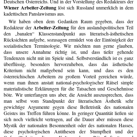
Deutschen Österreichs. Und in der Vorstellung des Redakteurs der
Wiener Arbeiter-Zeitung
löst sich Russland unmerklich in dem
kadettischen Panslawismus aus.
Wir haben oben dem Gedanken Raum gegeben, dass der
Arbeiter-Zeitung
Redakteur der
für den auslandspolitischen Teil
den „banalen“ Klassenstandpunkt aus literarisch-ästhetischen
Rücksichten aufgebe, sozusagen ermüdet von der Eintönigkeit der
sozialistischen Terminologie. Wir möchten nun gerne glauben,
dass unsere Annahme richtig ist, und dass tiefer gehende
Tendenzen nicht mit im Spiele sind. Selbstverständlich ist es ganz
überflüssig, besonders hervorzuheben, dass das ästhetische
Kriterium nicht maßgebend sein kann, und dass es den
österreichischen Arbeitern zu großem Vorteil gereichen würde,
wenn man ihnen anstatt national-psychologischer Rätsel simple
materialistische Erklärungen für die Tatsachen und Geschehnisse
böte. Wir unterfangen uns aber, die Ansicht auszusprechen, dass
man selbst vom Standpunkt der literarischen Ästhetik sehr
gewichtige Argumente gegen diese Belletristik des nationalen
Geistes ins Treffen führen könne. In geringer Quantität ließen sie
sich noch vielleicht vertragen, auf die Dauer aber müssen diese
Mystik der nationalen Besonnenheit oder des nationalen Hasses,
diese psychologischen Antithesen der Stumpfheit und der