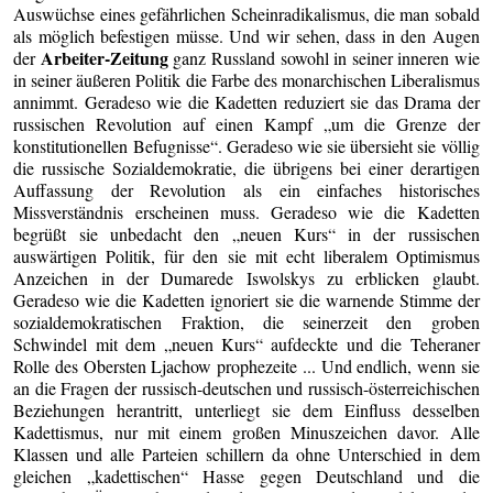
Auswüchse eines gefährlichen Scheinradikalismus, die man sobald
als möglich befestigen müsse. Und wir sehen, dass in den Augen
Arbeiter-Zeitung
der
ganz Russland sowohl in seiner inneren wie
in seiner äußeren Politik die Farbe des monarchischen Liberalismus
annimmt. Geradeso wie die Kadetten reduziert sie das Drama der
russischen Revolution auf einen Kampf „um die Grenze der
konstitutionellen Befugnisse“. Geradeso wie sie übersieht sie völlig
die russische Sozialdemokratie, die übrigens bei einer derartigen
Auffassung der Revolution als ein einfaches historisches
Missverständnis erscheinen muss. Geradeso wie die Kadetten
begrüßt sie unbedacht den „neuen Kurs“ in der russischen
auswärtigen Politik, für den sie mit echt liberalem Optimismus
Anzeichen in der Dumarede Iswolskys zu erblicken glaubt.
Geradeso wie die Kadetten ignoriert sie die warnende Stimme der
sozialdemokratischen Fraktion, die seinerzeit den groben
Schwindel mit dem „neuen Kurs“ aufdeckte und die Teheraner
Rolle des Obersten Ljachow prophezeite ... Und endlich, wenn sie
an die Fragen der russisch-deutschen und russisch-österreichischen
Beziehungen herantritt, unterliegt sie dem Einfluss desselben
Kadettismus, nur mit einem großen Minuszeichen davor. Alle
Klassen und alle Parteien schillern da ohne Unterschied in dem
gleichen „kadettischen“ Hasse gegen Deutschland und die