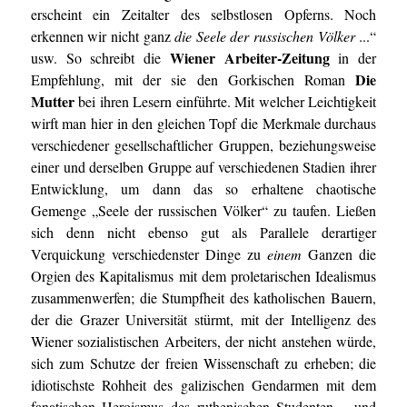
erscheint ein Zeitalter des selbstlosen Opferns. Noch
erkennen wir nicht ganz
die Seele der russischen Völker
...“
Wiener Arbeiter-Zeitung
usw. So schreibt die
in der
Die
Empfehlung, mit der sie den Gorkischen Roman
Mutter
bei ihren Lesern einführte. Mit welcher Leichtigkeit
wirft man hier in den gleichen Topf die Merkmale durchaus
verschiedener gesellschaftlicher Gruppen, beziehungsweise
einer und derselben Gruppe auf verschiedenen Stadien ihrer
Entwicklung, um dann das so erhaltene chaotische
Gemenge „Seele der russischen Völker“ zu taufen. Ließen
sich denn nicht ebenso gut als Parallele derartiger
Verquickung verschiedenster Dinge zu
einem
Ganzen die
Orgien des Kapitalismus mit dem proletarischen Idealismus
zusammenwerfen; die Stumpfheit des katholischen Bauern,
der die Grazer Universität stürmt, mit der Intelligenz des
Wiener sozialistischen Arbeiters, der nicht anstehen würde,
sich zum Schutze der freien Wissenschaft zu erheben; die
idiotischste Rohheit des galizischen Gendarmen mit dem
fanatischen Heroismus des ruthenischen Studenten – und