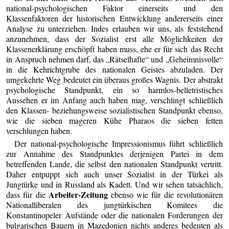
national-psychologischen Faktor einerseits und den
Klassenfaktoren der historischen Entwicklung andererseits einer
Analyse zu unterziehen. Indes erlauben wir uns, als feststehend
anzunehmen, dass der Sozialist erst alle Möglichkeiten der
Klassenerklärung erschöpft haben muss, ehe er für sich das Recht
in Anspruch nehmen darf, das „Rätselhafte“ und „Geheimnisvolle“
in die Kehrichtgrube des nationalen Geistes abzuladen. Der
umgekehrte Weg bedeutet ein überaus großes Wagnis. Der abstrakt
psychologische Standpunkt, ein so harmlos-belletristisches
Aussehen er im Anfang auch haben mag, verschlingt schließlich
den Klassen- beziehungsweise sozialistischen Standpunkt ebenso,
wie die sieben mageren Kühe Pharaos die sieben fetten
verschlungen haben.
Der national-psychologische Impressionismus führt schließlich
zur Annahme des Standpunktes derjenigen Partei in dem
betreffenden Lande, die selbst den nationalen Standpunkt vertritt.
Daher entpuppt sich auch unser Sozialist in der Türkei als
Jungtürke und in Russland als Kadett. Und wir sehen tatsächlich,
Arbeiter-Zeitung
dass für die
ebenso wie für die revolutionären
Nationalliberalen des jungtürkischen Komitees die
Konstantinopeler Aufstände oder die nationalen Forderungen der
bulgarischen Bauern in Mazedonien nichts anderes bedeuten als