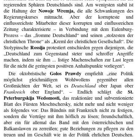
regierenden Sphären Deutschlands sind. Am wenigsten stabil ist
Nowoje Wremja,
die Haltung der
die alle Schwankungen des
Regierungskurses mitmacht. Aber der korrupteste und
einflussreichste Mitarbeiter dieser korrupten und einflussreichen
Zeitung charakterisierte – in Verbindung mit dem Eulenburg-
Prozess – das „fromme Deutschland“ und seinen „stolzesten der
christlichen Throne“ als „Kreml der christlichen Gesellschaft“. Die
Rossija
Stolypinsche
protestiert entschieden gegen diejenigen, die
„Deutschland zum Gegenstand steter und schroffer Angriffe
machen, indem sie ihm ... listige Machenschaften zur Last legen
für die nicht die geringsten positiven Anhaltspunkte vorliegen“.
Golos Prawdy
Die oktobristische
empfiehlt „eine Politik
möglichst gleichmäßigen Wohlwollens gegenüber allen
Großmächten der Welt, sei es
Deutschland
ober Japan ober
St.
Frankreich
ober England“. – Endlich schlägt die
Peterburgskija Wedomosti,
das reaktionäre und subventionierte
Blatt des Fürsten Meschtschersky, nicht mehr und nicht weniger
als folgendes vor: Das Bündnis mit Frankreich nicht zu festigen,
sondern die Verträge mit ihm höflich zu lösen; freundschaftlich,
aber ein für allemal das Band mit den österreichischen und
Balkanslawen zu zerreißen; gute Beziehungen zu pflegen zu den
treuen und im Geschäft wie in der Politik ehrlichen Deutschen.