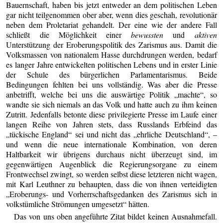
Bauernschaft, haben bis jetzt entweder an dem politischen Leben
gar nicht teilgenommen ober aber, wenn dies geschah, revolutionär
neben dem Proletariat gehandelt. Der eine wie der andere Fall
schließt die Möglichkeit einer
bewussten
und
aktiven
Unterstützung der Eroberungspolitik des Zarismus aus. Damit die
Volksmassen von nationalem Hasse durchdrungen werden, bedarf
es langer Jahre entwickelten politischen Lebens und in erster Linie
der Schule des bürgerlichen Parlamentarismus. Beide
Bedingungen fehlten bei uns vollständig. Was aber die Presse
anbetrifft, welche bei uns die auswärtige Politik „machte“, so
wandte sie sich niemals an das Volk und hatte auch zu ihm keinen
Zutritt. Jedenfalls betonte diese privilegierte Presse im Laufe einer
langen Reihe von Jahren stets, dass Russlands Erbfeind das
„tückische England“ sei und nicht das „ehrliche Deutschland“, –
und wenn die neue internationale Kombination, von deren
Haltbarkeit wir übrigens durchaus nicht überzeugt sind, im
gegenwärtigen Augenblick die Regierungsorgane zu einem
Frontwechsel zwingt, so werden selbst diese letzteren nicht wagen,
mit Karl Leuthner zu behaupten, dass die von ihnen verteidigten
„Eroberungs- und Vorherrschaftsgedanken des Zarismus sich in
volkstümliche Strömungen umgesetzt“ hätten.
Das von uns oben angeführte Zitat bildet keinen Ausnahmefall.