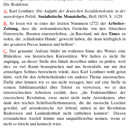
Die Redaktion.
Die Aufgabe der deutschen Sozialdemokratie in der
A.
Karl Leuthner:
auswärtigen Politik,
Sozialistische Monatshefte,
Heft 18/19, S. 1129.
Arbeiter-
B.
So lesen wir in einer der letzten Nummern (272) der
Zeitung,
dass die verleumderischen Gerüchte von den Absichten
Times
Österreichs, Bosnien einzuverleiben, „in Russland, mit den
zu
reden, die ,schlafenden Hunde‘ geweckt haben, die denn kräftiglich in
gesamten
der
Presse knurren und belfern“.
C.
Der genannte Aufsatz bildet im wahrsten Sinne des Wortes eine
Blütenlese von historischen Kuriositäten. Wir halten es nicht für
angängig, an dieser Stelle den Inhalt desselben näher zu prüfen, weil
dies zu viel Raum beanspruchen und uns bestenfalls nur um den
armseligen Schluss bereichern würde, dass Karl Leuthner wohl getan
hätte, sich für den Arbeiterkalender ein anderes Thema auszusuchen.
Dafür aber können wir es uns nicht versagen, hier auf eine Stelle in
seinem Jubiläumsartikel über Tolstoi zu verweisen, wo er den
österreichischen Arbeitern erzählt, dass „die Fraktionsführer der
(russischen) Revolution, zwar meist nicht mehr Aristokraten, aber
dank den reichen Schriftstellerhonoraren, die die russische Leselust
gewährt, auf aristokratische Art lebend, mitten in der Revolution
Badereisen und Landaufenthalt nicht entbehren konnten“. Diesen
erstaunlichen Ausfall könnte man unqualifizierbar nennen, wenn er
so
nicht
töricht und komisch wäre.