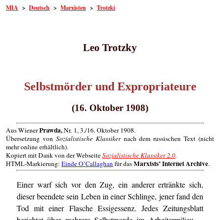
MIA
>
Deutsch
>
Marxisten
>
Trotzki
Leo Trotzky
Selbstmörder und Expropriateure
(16. Oktober 1908)
Prawda,
Aus Wiener
Nr. 1, 3./16. Oktober 1908.
Übersetzung von
Sozialistische Klassiker
nach dem russischen Text (nicht
mehr online erhältlich).
Kopiert mit Dank von der Webseite
Sozialistische Klassiker 2.0
.
Marxists’ Internet Archive
HTML-Markierung:
Einde O’Callaghan
für das
.
Einer warf sich vor den Zug, ein anderer ertränkte sich,
dieser beendete sein Leben in einer Schlinge, jener fand den
Tod mit einer Flasche Essigessenz. Jedes Zeitungsblatt
berichtet über mehrere Selbstmorde im Arbeitermilieu ...