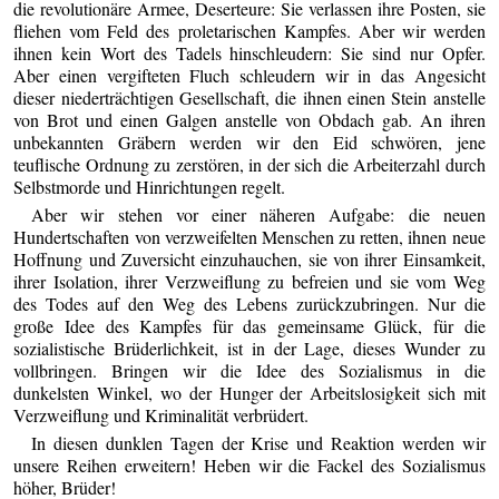
die revolutionäre Armee, Deserteure: Sie verlassen ihre Posten, sie
fliehen vom Feld des proletarischen Kampfes. Aber wir werden
ihnen kein Wort des Tadels hinschleudern: Sie sind nur Opfer.
Aber einen vergifteten Fluch schleudern wir in das Angesicht
dieser niederträchtigen Gesellschaft, die ihnen einen Stein anstelle
von Brot und einen Galgen anstelle von Obdach gab. An ihren
unbekannten Gräbern werden wir den Eid schwören, jene
teuflische Ordnung zu zerstören, in der sich die Arbeiterzahl durch
Selbstmorde und Hinrichtungen regelt.
Aber wir stehen vor einer näheren Aufgabe: die neuen
Hundertschaften von verzweifelten Menschen zu retten, ihnen neue
Hoffnung und Zuversicht einzuhauchen, sie von ihrer Einsamkeit,
ihrer Isolation, ihrer Verzweiflung zu befreien und sie vom Weg
des Todes auf den Weg des Lebens zurückzubringen. Nur die
große Idee des Kampfes für das gemeinsame Glück, für die
sozialistische Brüderlichkeit, ist in der Lage, dieses Wunder zu
vollbringen. Bringen wir die Idee des Sozialismus in die
dunkelsten Winkel, wo der Hunger der Arbeitslosigkeit sich mit
Verzweiflung und Kriminalität verbrüdert.
In diesen dunklen Tagen der Krise und Reaktion werden wir
unsere Reihen erweitern! Heben wir die Fackel des Sozialismus
höher, Brüder!