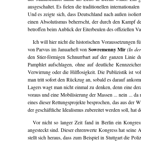
ausgeschaltet. Es fielen die traditionellen internationa
Und es zeigte sich, dass Deutschland nach außen isolier
einen Absolutismus beherrscht, der durch den Kampf de
betroffen beim Anblick der Eiterbeulen des offiziellen V
Ich will hier nicht die historischen Voraussetzungen 
Sowremenny Mir
von Parvus im Januarheft von
(In de
den Stier-förmigen Schnurrbart auf der ganzen Linie du
Pamphlet aufschlagen, ohne auf deutliche Kennzeiche
Verwirrung oder die Hilflosigkeit. Die Publizistik ist vo
man tritt sofort den Rückzug an, sobald es darauf ankom
Lagers wagt man nicht einmal zu denken, denn eine der
voraus und eine Mobilisierung der Massen ... nein ... d
eines dieser Rettungsprojekte besprochen, das aus der
der geschäftliche Idealismus zubereitet werden soll, hat 
Vor nicht so langer Zeit fand in Berlin ein Kongres
angesteckt sind. Dieser ehrenwerte Kongress hat seine A
stellt sich heraus, dass zum Beispiel in Stuttgart die P