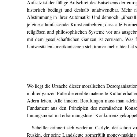
Aufsatz ist der fällige Aufschrei des Entsetzens der euro
historisch bedingt und deshalb unabwendbar. Mehr no
Abstimmung in ihrer Automatik! Und dennoch: „überall we
je eine allumfassende Kunst entbehren; dass alle Forme
religiösen und philosophischen Systeme vor uns ausgebr
mit dem gesellschaftlichen Ganzen ist zerrissen. Was 
Universitäten amerikanisieren sich immer mehr; hier hat
Wo liegt die Ursache dieser moralischen Desorganisatio
in ihrer ganzen Fülle die ererbte materielle Kultur erha
Adern leiten. Alle inneren Berufungen muss man adeln; 
Fundament aus den Prinzipien des moralischen Konserv
Innungsmoral mit erbarmungsloser Konkurrenz gekoppelt w
Scheffler erinnert sich weder an Carlyle, der schon
Ruskin, der seine Landsleute zornerfüllt money-making 