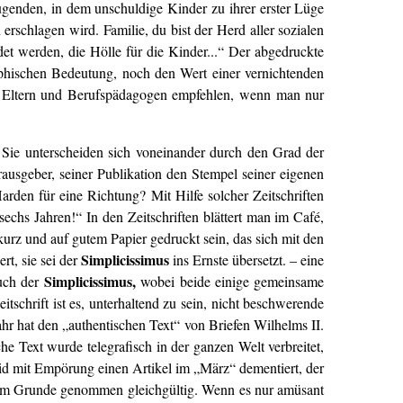
 Tugenden, in dem unschuldige Kinder zu ihrer erster Lüge
schlagen wird. Familie, du bist der Herd aller sozialen
det werden, die Hölle für die Kinder...“ Der abgedruckte
aphischen Bedeutung, noch den Wert einer vernichtenden
n Eltern und Berufspädagogen empfehlen, wenn man nur
 Sie unterscheiden sich voneinander durch den Grad der
rausgeber, seiner Publikation den Stempel seiner eigenen
rden für eine Richtung? Mit Hilfe solcher Zeitschriften
sechs Jahren!“ In den Zeitschriften blättert man im Café,
urz und auf gutem Papier gedruckt sein, das sich mit den
Simplicissimus
rt, sie sei der
ins Ernste übersetzt. – eine
Simplicissimus,
auch der
wobei beide einige gemeinsame
tschrift ist es, unterhaltend zu sein, nicht beschwerende
hr hat den „authentischen Text“ von Briefen Wilhelms II.
he Text wurde telegrafisch in der ganzen Welt verbreitet,
chid mit Empörung einen Artikel im „März“ dementiert, der
st im Grunde genommen gleichgültig. Wenn es nur amüsant