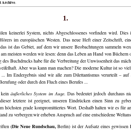
t Archive
.
1.
eilen keinerlei System, nichts Abgeschlossenes vorfinden wird. Dies
örers im europäischen Westen. Das neue Heft einer Zeitschrift, ei
 das ist das Gebiet, auf dem wir unsere Beobachtungen sammeln werde
m meisten werden wir lesen: denn das Leben an Hand von Büchern oder Z
g des Buchdrucks habe für die Verbreitung der Unwissenheit das mächt
zweifelhaft. Aber was kann man machen? Die moderne Kultur ist so vielf
. Im Endergebnis sind wir alle zum Dilettantismus verurteilt – auf
erufung oder durch den Fluch eines Berufes ...
n kein
äußerliches System im Auge.
Das bedeutet jedoch durchaus ni
dieser letztere ist geeignet, unseren Eindrücken einen Sinn zu ge
d im höchsten grade kompromittiertes Wort. Deshalb halten wir es für 
tand zu verbergen:wir erheben Anspruch auf eine entschiedene Weltan
(Die Neue Rundschau,
riften
Berlin) ist der Aufsatz eines gewissen 