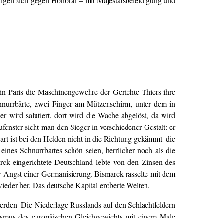
ftigen sich gegen Honorar – mit Majestätsbeleidigung und
in Paris die Maschinengewehre der Gerichte Thiers ihre
chnurrbärte, zwei Finger am Mützenschirm, unter dem in
ier wird salutiert, dort wird die Wache abgelöst, da wird
fenster sieht man den Sieger in verschiedener Gestalt: er
rt ist bei den Helden nicht in die Richtung gekämmt, die
 eines Schnurrbartes schön seien, herrlicher noch als die
rck eingerichtete Deutschland lebte von den Zinsen des
er Angst einer Germanisierung. Bismarck rasselte mit dem
ieder her. Das deutsche Kapital eroberte Welten.
erden. Die Niederlage Russlands auf den Schlachtfeldern
nismus des europäischen Gleichgewichts mit einem Male