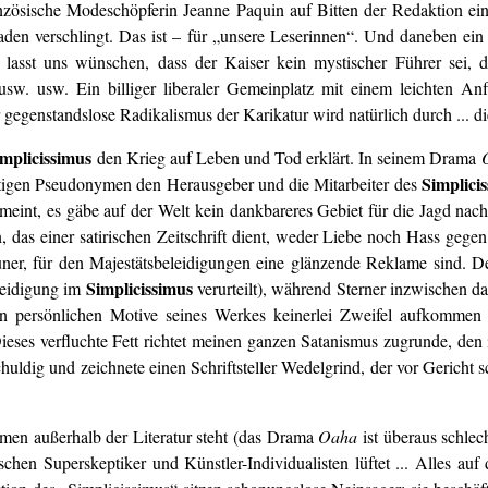
ranzösische Modeschöpferin Jeanne Paquin auf Bitten der Redaktion eine
den verschlingt. Das ist – für „unsere Leserinnen“. Und daneben ein 
 lasst uns wünschen, dass der Kaiser kein mystischer Führer sei, 
on usw. usw. Ein billiger liberaler Gemeinplatz mit einem leichten A
 gegenstandslose Radikalismus der Karikatur wird natürlich durch ... die 
implicissimus
den Krieg auf Leben und Tod erklärt. In seinem Drama
Simplici
htigen Pseudonymen den Herausgeber und die Mitarbeiter des
 meint, es gäbe auf der Welt kein dankbareres Gebiet für die Jagd nac
as einer satirischen Zeitschrift dient, weder Liebe noch Hass gegen 
uner, für den Majestätsbeleidigungen eine glänzende Reklame sind.
Simplicissimus
leidigung im
verurteilt), während Sterner inzwischen d
n persönlichen Motive seines Werkes keinerlei Zweifel aufkommen z
ieses verfluchte Fett richtet meinen ganzen Satanismus zugrunde, den
huldig und zeichnete einen Schriftsteller Wedelgrind, der vor Gericht sc
men außerhalb der Literatur steht (das Drama
Oaha
ist überaus schlech
schen Superskeptiker und Künstler-Individualisten lüftet ... Alles auf 