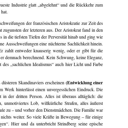
eueste Industrie glatt „abgelehnt“ und die Rückkehr zum
 hat.
schweifungen der französischen Aristokratie zur Zeit des
zugunsten der letzteren aus. Der Aristokrat fand in den
 in die tiefsten Tiefen der Perversität hinab und ging wie
eine Ausschweifungen eine nüchterne Sachlichkeit hinein.
Er zahlt entweder knauserig wenig, oder er gibt für die
st er demnach berechnend. Kein Schwung, keine Eleganz,
rt des „sachlichen Idealismus“ auch hier Licht und Farbe
(Entwicklung einer
s düsteren Skandinaviers erscheinen
 Werk hinterlässt einen unvergesslichen Eindruck. Die
n der dritten Person. Alles ist überaus alltäglich: die
unmotiviertes Lob, willkürliche Strafen, alles äußerst
chule zu – und vorher den Dienstmädchen. Die Familie war
 nichts weiter. So viele Kräfte in Bewegung – für einige
n“. Hier und da unterbricht Strindberg seine epische