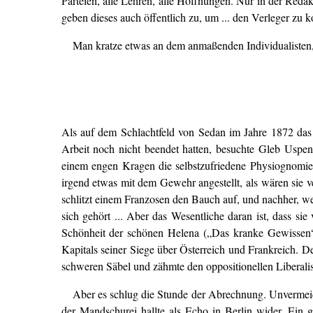
Parteien, alle Lehren, alle Hoffnungen. Nur in der Reda
geben dieses auch öffentlich zu, um ... den Verleger zu 
Man kratze etwas an dem anmaßenden Individualisten,
Als auf dem Schlachtfeld von Sedan im Jahre 1872 das 
Arbeit noch nicht beendet hatten, besuchte Gleb Uspen
einem engen Kragen die selbstzufriedene Physiognomie des
irgend etwas mit dem Gewehr angestellt, als wären sie ve
schlitzt einem Franzosen den Bauch auf, und nachher, we
sich gehört ... Aber das Wesentliche daran ist, dass si
Schönheit der schönen Helena („Das kranke Gewissen“).
Kapitals seiner Siege über Österreich und Frankreich. D
schweren Säbel und zähmte den oppositionellen Liberalism
Aber es schlug die Stunde der Abrechnung. Unvermeid
der Mandschurei hallte als Echo in Berlin wider. Ein