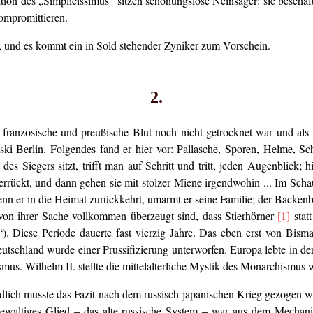
ktion des „Simplicissimus“ sitzen schonungslose Neinsager: sie beschä
kompromittieren.
 und es kommt ein in Sold stehender Zyniker zum Vorschein.
2.
französische und preußische Blut noch nicht getrocknet war und als 
ski Berlin. Folgendes fand er hier vor: Pallasche, Sporen, Helme, S
 Siegers sitzt, trifft man auf Schritt und tritt, jeden Augenblick; h
rrückt, und dann gehen sie mit stolzer Miene irgendwohin ... Im Schau
nn er in die Heimat zurückkehrt, umarmt er seine Familie; der Backenba
e von ihrer Sache vollkommen überzeugt sind, dass Stierhörner
[1]
statt
 Diese Periode dauerte fast vierzig Jahre. Das eben erst von Bisma
eutschland wurde einer Prussifizierung unterworfen. Europa lebte in d
us. Wilhelm II. stellte die mittelalterliche Mystik des Monarchismus w
lich musste das Fazit nach dem russisch-japanischen Krieg gezogen w
 gewaltiges Glied – das alte russische System – war aus dem Mecha