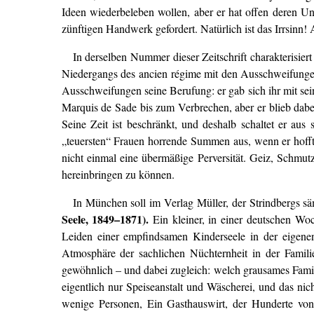
Ideen wiederbeleben wollen, aber er hat offen deren Un
zünftigen Handwerk gefordert. Natürlich ist das Irrsinn!
In derselben Nummer dieser Zeitschrift charakterisie
Niedergangs des ancien régime mit den Ausschweifungen 
Ausschweifungen seine Berufung: er gab sich ihr mit seine
Marquis de Sade bis zum Verbrechen, aber er blieb dabei
Seine Zeit ist beschränkt, und deshalb schaltet er aus
„teuersten“ Frauen horrende Summen aus, wenn er hofft
nicht einmal eine übermäßige Perversität. Geiz, Schmutz
hereinbringen zu können.
In München soll im Verlag Müller, der Strindbergs s
Seele, 1849–1871).
Ein kleiner, in einer deutschen Wo
Leiden einer empfindsamen Kinderseele in der eigenen F
Atmosphäre der sachlichen Nüchternheit in der Familie
gewöhnlich – und dabei zugleich: welch grausames Famili
eigentlich nur Speiseanstalt und Wäscherei, und das nic
wenige Personen, Ein Gasthauswirt, der Hunderte von