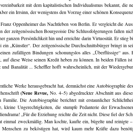
vereinbarkeit mit dem kapitalistischen Individualismus bekannt, die n
 Aber ein Irrsinn, der wenigstens den Vorzug einer schönen Konsequenz
rt Franz Oppenheimer das Nachtleben von Berlin. Er vergleicht die Aus
der zeitgenössischen Bourgeoisie Die Schlussfolgerungen fallen nicht 
r ganzen Persönlichkeit hin und erreichte darin Virtuosität. Er stieg bis
 ein „Künstler“. Der zeitgenössische Durchschnittsbürger bringt in s
 seinen zufälligen Bindungen schonungslos alles „Überflüssige“ aus. 
, auf diese Weise seinen Kredit heben zu können. In beiden Fällen i
 und Banalität ... Scheffler hofft wahrscheinlich, mit der Wiedergebu
ämtliche Werke herausgebracht hat, demnächst eine Autobiographie de
(Neue Revue,
chenschrift
No. 4–5) abgedruckter Abschnitt aus diesem
amilie. Die Autobiographie berichtet mit erstaunlicher Schlichtheit i
, kleine Ungerechtigkeiten, die stumpfe Pedanterie der Erwachsenen, 
endrama! „Für die Erziehung reichte die Zeit nicht. Diese fiel der S
ht einmal zweckmäßig. Man kochte, kaufte ein, bügelte und reinigte –
 Menschen zu beköstigen hat, wird kaum mehr Kräfte dazu benötige