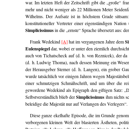
war. Im letzten Heft der Zeitschrift gibt die „große“ f
mehr und nicht weniger als 22 Millionen Meter Seidenfa
Wilhelms. Der Aufsatz ist in höchstem Grade sittsam:
konstitutioneller Vertreter einer eigenständigen Nati
Simplicissimus
in die „ernste“ Sprache übersetzt aus: der
S
Frank Wedekind
[A]
hat im vergangenen Jahre dem
Eulenspiegel
dar, wobei er unter den ziemlich durchsic
auch von Tichatscheck auf (d. h. von Reznicek), der da
(d. h. Ludwig Thoma), nach dessen Meinung ein Wesen, d
der Herausgeber Sterner (d. h. Langen), ein grober Ga
wurde tatsächlich vor einigen Jahren wegen Majestätsbe
einer schmutzigen Schmähschrift, und um über die rei
gewordene Wedekind als Epigraph den giftigen Satz: „D
Simplicissimus
Selbstverständlich blieb der
ihm nichts sc
beleidige die Majestät nur auf Verlangen des Verlegers“.
Diese ganze ekelhafte Episode, die im Grunde genom
verborgenen kleinen Welt der blasierten Ästheten, politi