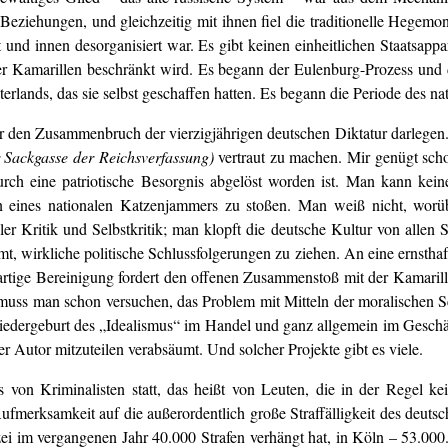
len Beziehungen, und gleichzeitig mit ihnen fiel die traditionelle Heg
t und innen desorganisiert war. Es gibt keinen einheitlichen Staatsap
r Kamarillen beschränkt wird. Es begann der Eulenburg-Prozess und d
aterlands, das sie selbst geschaffen hatten. Es begann die Periode des 
für den Zusammenbruch der vierzigjährigen deutschen Diktatur darlegen.
r Sackgasse der Reichsverfassung)
vertraut zu machen. Mir genügt scho
rch eine patriotische Besorgnis abgelöst worden ist. Man kann keine
n eines nationalen Katzenjammers zu stoßen. Man weiß nicht, worü
ller Kritik und Selbstkritik; man klopft die deutsche Kultur von allen
mt, wirkliche politische Schlussfolgerungen zu ziehen. An eine ernstha
artige Bereinigung fordert den offenen Zusammenstoß mit der Kamarill
a muss man schon versuchen, das Problem mit Mitteln der moralischen S
 Wiedergeburt des „Idealismus“ im Handel und ganz allgemein im Gesc
der Autor mitzuteilen verabsäumt. Und solcher Projekte gibt es viele.
s von Kriminalisten statt, das heißt von Leuten, die in der Regel 
ufmerksamkeit auf die außerordentlich große Straffälligkeit des deuts
olizei im vergangenen Jahr 40.000 Strafen verhängt hat, in Köln – 53.0