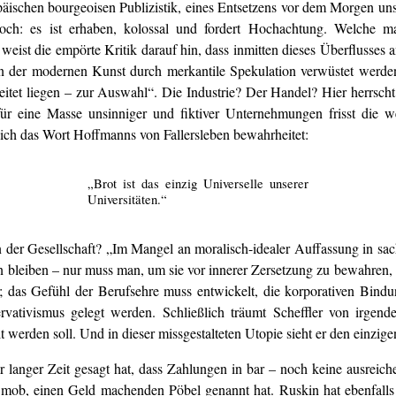
päischen bourgeoisen Publizistik, eines Entsetzens vor dem Morgen unse
ch: es ist erhaben, kolossal und fordert Hochachtung. Welche mac
ist die empörte Kritik darauf hin, dass inmitten dieses Überflusses a
n der modernen Kunst durch merkantile Spekulation verwüstet werden: 
eitet liegen – zur Auswahl“. Die Industrie? Der Handel? Hier herrsc
für eine Masse unsinniger und fiktiver Unternehmungen frisst die 
 sich das Wort Hoffmanns von Fallersleben bewahrheitet:
„Brot ist das einzig Universelle unserer
Universitäten.“
n der Gesellschaft? „Im Mangel an moralisch-idealer Auffassung in sa
lten bleiben – nur muss man, um sie vor innerer Zersetzung zu bewahren,
das Gefühl der Berufsehre muss entwickelt, die korporativen Bindung
ativismus gelegt werden. Schließlich träumt Scheffler von irgendei
erden soll. Und in dieser missgestalteten Utopie sieht er den einzig
 vor langer Zeit gesagt hat, dass Zahlungen in bar – noch keine ausr
mob, einen Geld machenden Pöbel genannt hat. Ruskin hat ebenfalls die