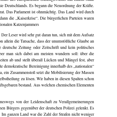
emonie Deutschlands. Es begann die Neuordnung der Kräfte.
parat. Das Parlament ist ohnmächtig. Das Land wird durch
ann die „Kaiserkrise“. Die bürgerlichen Parteien waren
nationalen Katzenjammers
 Der Leser wird sehr gut daran tun, sich mit dem Aufsatz
n allein die Tatsache, dass der unumstößliche Glaube an
 deutsche Zeitung oder Zeitschrift und kein politisches
ber man sich dabei am meisten wundern soll: über die
 Seiten ab und stellt überall Lücken und Mängel fest, aber
fte demokratische Bereinigung innerhalb des „nationalen“
a, ein Zusammenstoß setzt die Mobilisierung der Massen
elbstheilung zu lösen. Wir haben in diesen Spalten schon
häftsgebaren bestand. Aus welchen chemischen Elementen
keineswegs von der Leidenschaft zu Verallgemeinerungen
chen Bürgers gegenüber der deutschen Polizei gelenkt. Es
00. Im ganzen Land war die Zahl der Strafen nicht weniger