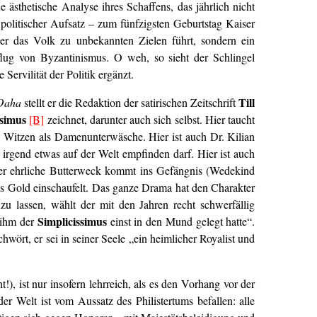
 ästhetische Analyse ihres Schaffens, das jährlich nicht
politischer Aufsatz – zum fünfzigsten Geburtstag Kaiser
der das Volk zu unbekannten Zielen führt, sondern ein
nflug von Byzantinismus. O weh, so sieht der Schlingel
Servilität der Politik ergänzt.
Till
Oaha
stellt er die Redaktion der satirischen Zeitschrift
ssimus
[B]
zeichnet, darunter auch sich selbst. Hier taucht
h Witzen als Damenunterwäsche. Hier ist auch Dr. Kilian
irgend etwas auf der Welt empfinden darf. Hier ist auch
 Der ehrliche Butterweck kommt ins Gefängnis (Wedekind
as Gold einschaufelt. Das ganze Drama hat den Charakter
u lassen, wählt der mit den Jahren recht schwerfällig
Simplicissimus
 ihm der
einst in den Mund gelegt hatte“.
hwört, er sei in seiner Seele „ein heimlicher Royalist und
t!), ist nur insofern lehrreich, als es den Vorhang vor der
der Welt ist vom Aussatz des Philistertums befallen: alle