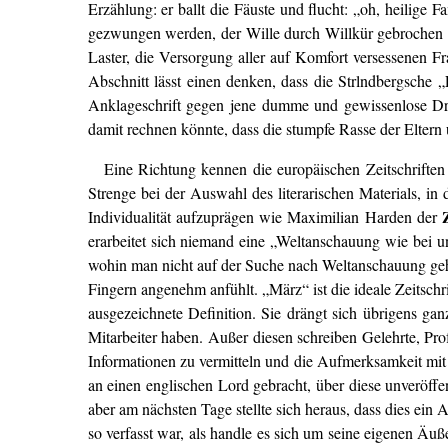
Erzählung: er ballt die Fäuste und flucht: „oh, heilige 
gezwungen werden, der Wille durch Willkür gebrochen un
Laster, die Versorgung aller auf Komfort versessenen Fr
Abschnitt lässt einen denken, dass die Strlndbergsche
Anklageschrift gegen jene dumme und gewissenlose Dr
damit rechnen könnte, dass die stumpfe Rasse der Eltern
Eine Richtung kennen die europäischen Zeitschriften
Strenge bei der Auswahl des literarischen Materials, in
Individualität aufzuprägen wie Maximilian Harden der
erarbeitet sich niemand eine „Weltanschauung wie bei uns
wohin man nicht auf der Suche nach Weltanschauung geht.
Fingern angenehm anfühlt. „März“ ist die ideale Zeitschri
ausgezeichnete Definition. Sie drängt sich übrigens g
Mitarbeiter haben. Außer diesen schreiben Gelehrte, Prof
Informationen zu vermitteln und die Aufmerksamkeit mit 
an einen englischen Lord gebracht, über diese unveröffen
aber am nächsten Tage stellte sich heraus, dass dies ein
so verfasst war, als handle es sich um seine eigenen Ä