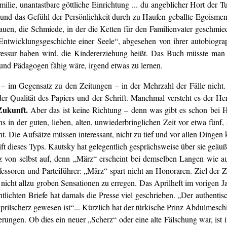
Familie, unantastbare göttliche Einrichtung ... du angeblicher Hort der
d das Gefühl der Persönlichkeit durch zu Haufen geballte Egoismen er
auen, die Schmiede, in der die Ketten für den Familienvater geschmie
 „Entwicklungsgeschichte einer Seele“, abgesehen von ihrer autobiogr
essur haben wird, die Kindererziehung heißt. Das Buch müsste ma
 und Pädagogen fähig wäre, irgend etwas zu lernen.
 – im Gegensatz zu den Zeitungen – in der Mehrzahl der Fälle nicht.
 der Qualität des Papiers und der Schrift. Manchmal versteht es der He
Zukunft.
Aber das ist keine Richtung – denn was gibt es schon bei Ha
 in der guten, lieben, alten, unwiederbringlichen Zeit vor etwa fünf, 
 Die Aufsätze müssen interessant, nicht zu tief und vor allen Dingen k
ft dieses Typs. Kautsky hat gelegentlich gesprächsweise über sie geäuße
anz von selbst auf, denn „März“ erscheint bei demselben Langen wie 
essoren und Parteiführer: „März“ spart nicht an Honoraren. Ziel der Zei
nicht allzu groben Sensationen zu erregen. Das Aprilheft im vorigen Ja
tlichten Briefe hat damals die Presse viel geschrieben. „Der authentisc
 Aprilscherz gewesen ist“... Kürzlich hat der türkische Prinz Abdulmes
ußerungen. Ob dies ein neuer „Scherz“ oder eine alte Fälschung war, i