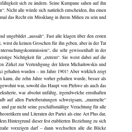
nfähigkeit sich zu ändern. Seine Kumpane sahen auf ihn
n“. Nicht alle würde sich natürlich entscheiden, ihn einen
llemal das Recht ein Missklang in ihrem Milieu zu sein und
nd ungebildet „aussah“. Fast alle klagen über den ersten
 wirst du keinen Groschen für ihn geben, aber in der Tat
Untersuchungskommission“, die sehr gewissenhaft in der
istige Nichtigkeit für „extrem“. Sie weist dabei auf die
en Zirkel zur Verteidigung der Ideen Michailowskis und
ki gehalten wurden – im Jahre 1901! Aber wirklich zeigt
n kann, die zehn Jahre vorher gehalten wurde, besser als
nz gewohnt war, sowohl das Haupt von Plehwe als auch das
ulierte, war absolut unfähig, irgendwelche ernsthaften
halb auf allen Parteiberatungen schweigsam, „murmelte“
nd gar nicht seine geschäftsmäßige Verachtung für alle
eoretikern und Literaten der Partei als eine Art Plus dar,
em Hintergrund dieser fest etablierten Beziehung zu sich
traße vorzeigen darf – dann wechselten alle die Blicke