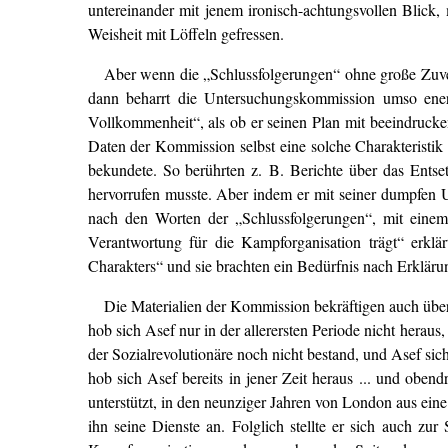
untereinander mit jenem ironisch-achtungsvollen Blick, 
Weisheit mit Löffeln gefressen.
Aber wenn die „Schlussfolgerungen“ ohne große Zuver
dann beharrt die Untersuchungskommission umso energ
Vollkommenheit“, als ob er seinen Plan mit beeindrucken
Daten der Kommission selbst eine solche Charakteristik
bekundete. So berührten z. B. Berichte über das Entse
hervorrufen musste. Aber indem er mit seiner dumpfen Un
nach den Worten der „Schlussfolgerungen“, mit einem 
Verantwortung für die Kampforganisation trägt“ erklä
Charakters“ und sie brachten ein Bedürfnis nach Erklär
Die Materialien der Kommission bekräftigen auch über
hob sich Asef nur in der allerersten Periode nicht herau
der Sozialrevolutionäre noch nicht bestand, und Asef si
hob sich Asef bereits in jener Zeit heraus ... und oben
unterstützt, in den neunziger Jahren von London aus ein
ihn seine Dienste an. Folglich stellte er sich auch zu