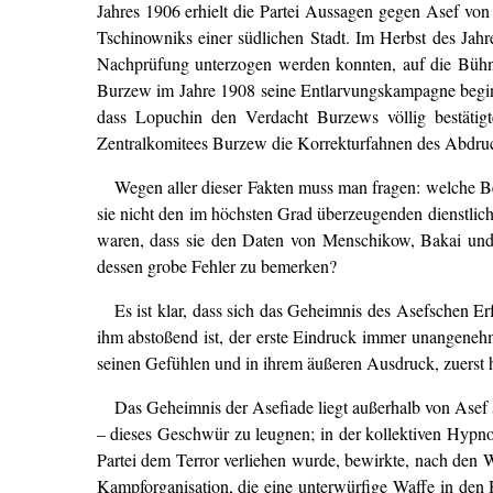
Jahres 1906 erhielt die Partei Aussagen gegen Asef vo
Tschinowniks einer südlichen Stadt. Im Herbst des Ja
Nachprüfung unterzogen werden konnten, auf die Bühne;
Burzew im Jahre 1908 seine Entlarvungskampagne beginnt
dass Lopuchin den Verdacht Burzews völlig bestätigte
Zentralkomitees Burzew die Korrekturfahnen des Abdrucks 
Wegen aller dieser Fakten muss man fragen: welche B
sie nicht den im höchsten Grad überzeugenden dienstli
waren, dass sie den Daten von Menschikow, Bakai und L
dessen grobe Fehler zu bemerken?
Es ist klar, dass sich das Geheimnis des Asefschen Er
ihm abstoßend ist, der erste Eindruck immer unangenehm,
seinen Gefühlen und in ihrem äußeren Ausdruck, zuerst ha
Das Geheimnis der Asefiade liegt außerhalb von Asef s
– dieses Geschwür zu leugnen; in der kollektiven Hypn
Partei dem Terror verliehen wurde, bewirkte, nach den 
Kampforganisation, die eine unterwürfige Waffe in den