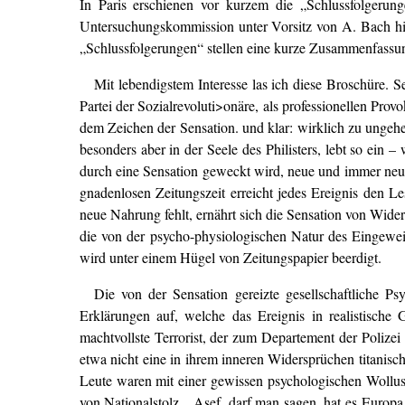
In Paris erschienen vor kurzem die „Schlussfolgerun
Untersuchungskommission unter Vorsitz von A. Bach hie
„Schlussfolgerungen“ stellen eine kurze Zusammenfassu
Mit lebendigstem Interesse las ich diese Broschüre. 
Partei der Sozialrevoluti>onäre, als professionellen Prov
dem Zeichen der Sensation. und klar: wirklich zu ungeheu
besonders aber in der Seele des Philisters, lebt so ei
durch eine Sensation geweckt wird, neue und immer neue
gnadenlosen Zeitungszeit erreicht jedes Ereignis den 
neue Nahrung fehlt, ernährt sich die Sensation von Wider
die von der psycho-physiologischen Natur des Eingewei
wird unter einem Hügel von Zeitungspapier beerdigt.
Die von der Sensation gereizte gesellschaftliche 
Erklärungen auf, welche das Ereignis in realistische 
machtvollste Terrorist, der zum Departement der Polizei
etwa nicht eine in ihrem inneren Widersprüchen titanis
Leute waren mit einer gewissen psychologischen Wollust
von Nationalstolz. „Asef, darf man sagen, hat es Europa 