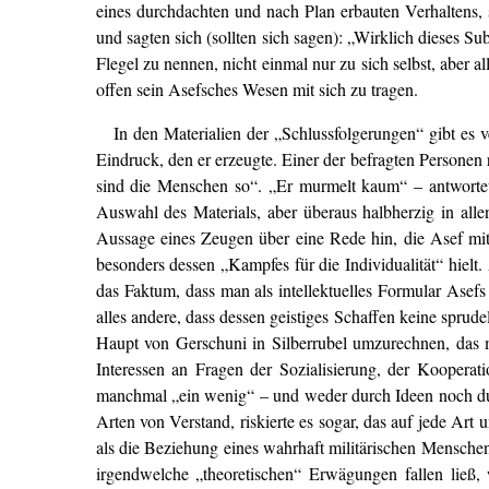
eines durchdachten und nach Plan erbauten Verhaltens,
und sagten sich (sollten sich sagen): „Wirklich dieses Su
Flegel zu nennen, nicht einmal nur zu sich selbst, aber a
offen sein Asefsches Wesen mit sich zu tragen.
In den Materialien der „Schlussfolgerungen“ gibt es 
Eindruck, den er erzeugte. Einer der befragten Personen
sind die Menschen so“. „Er murmelt kaum“ – antwortete
Auswahl des Materials, aber überaus halbherzig in allen
Aussage eines Zeugen über eine Rede hin, die Asef mit
besonders dessen „Kampfes für die Individualität“ hiel
das Faktum, dass man als intellektuelles Formular Asefs
alles andere, dass dessen geistiges Schaffen keine spru
Haupt von Gerschuni in Silberrubel umzurechnen, das m
Interessen an Fragen der Sozialisierung, der Kooperat
manchmal „ein wenig“ – und weder durch Ideen noch dur
Arten von Verstand, riskierte es sogar, das auf jede Art 
als die Beziehung eines wahrhaft militärischen Menschen
irgendwelche „theoretischen“ Erwägungen fallen ließ, 