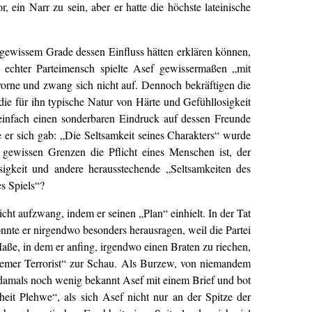
 ein Narr zu sein, aber er hatte die höchste lateinische
 gewissem Grade dessen Einfluss hätten erklären können,
 echter Parteimensch spielte Asef gewissermaßen „mit
 vorne und zwang sich nicht auf. Dennoch bekräftigen die
ie für ihn typische Natur von Härte und Gefühllosigkeit
 einfach einen sonderbaren Eindruck auf dessen Freunde
e er sich gab: „Die Seltsamkeit seines Charakters“ wurde
 gewissen Grenzen die Pflicht eines Menschen ist, der
sigkeit und andere herausstechende „Seltsamkeiten des
s Spiels“?
ht aufzwang, indem er seinen „Plan“ einhielt. In der Tat
onnte er nirgendwo besonders herausragen, weil die Partei
aße, in dem er anfing, irgendwo einen Braten zu riechen,
extremer Terrorist“ zur Schau. Als Burzew, von niemandem
r damals noch wenig bekannt Asef mit einem Brief und bot
heit Plehwe“, als sich Asef nicht nur an der Spitze der