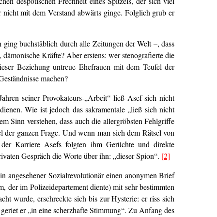
hen despotischen Frechheit eines Spitzels, der sich viel
r nicht mit dem Verstand abwärts ginge. Folglich grub er
en ging buchstäblich durch alle Zeitungen der Welt –, dass
, dämonische Kräfte? Aber erstens: wer stenografierte die
ieser Beziehung untreue Ehefrauen mit dem Teufel der
ge Geständnisse machen?
hren seiner Provokateurs-„Arbeit“ ließ Asef sich nicht
dienen. Wie ist jedoch das sakramentale „ließ sich nicht
m Sinn verstehen, dass auch die allergröbsten Fehlgriffe
zel der ganzen Frage. Und wenn man sich dem Rätsel von
 der Karriere Asefs folgten ihm Gerüchte und direkte
ivaten Gespräch die Worte über ihn: „dieser Spion“.
[2]
ein angesehener Sozialrevolutionär einen anonymen Brief
m, der im Polizeidepartement diente) mit sehr bestimmten
 wurde, erschreckte sich bis zur Hysterie: er riss sich
, geriet er „in eine scherzhafte Stimmung“. Zu Anfang des