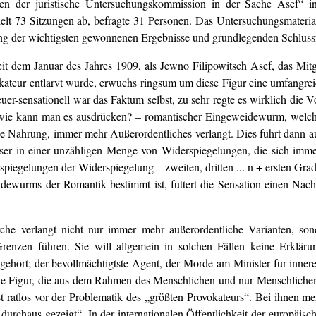
gen der juristische Untersuchungskommission in der Sache Asef“ in
lt 73 Sitzungen ab, befragte 31 Personen. Das Untersuchungsmaterial 
ng der wichtigsten gewonnenen Ergebnisse und grundlegenden Schlussf
Seit dem Januar des Jahres 1909, als Jewno Filipowitsch Asef, das Mi
okateur entlarvt wurde, erwuchs ringsum um diese Figur eine umfangreic
er-sensationell war das Faktum selbst, zu sehr regte es wirklich die V
n – wie kann man es ausdrücken? – romantischer Eingeweidewurm, welche
 Nahrung, immer mehr Außerordentliches verlangt. Dies führt dann au
Leser in einer unzähligen Menge von Widerspiegelungen, die sich im
spiegelungen der Widerspiegelung – zweiten, dritten ... n + ersten Grad
dewurms der Romantik bestimmt ist, füttert die Sensation einen Nachg
Psyche verlangt nicht nur immer mehr außerordentliche Varianten, 
Grenzen führen. Sie will allgemein in solchen Fällen keine Erklärun
 gehört; der bevollmächtigtste Agent, der Morde am Minister für inner
che Figur, die aus dem Rahmen des Menschlichen und nur Menschlichem
 ratlos vor der Problematik des „größten Provokateurs“. Bei ihnen me
durchaus gezeigt“. In der internationalen Öffentlichkeit der europäis