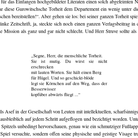
ür das Einfangen hochgebildeter Literaten einen solch abgefeimten Na
gar diese Gurowitschsche Torheit dem Departement ein wenig unter di
chen bereitstellen!“. Aber gehen sie los: bei seiner ganzen Torheit spi
nke Zeitschrift, ja, steckte sich noch einen ganzen Verlagsbeitrag in 
ese Mission als ganz und gar nicht schlecht. Und Herr Struve sollte a
„Segne, Herr, die menschliche Torheit.
Sie ist mutig. Du wirst sie nicht
erschrecken
mit lauten Worten. Sie hält einen Berg
für Hügel. Und so geschickt-blöde
legt sie Körnchen auf den Weg, dass der
Besserwisser
kopfüber abwärts fliegt ...“
ls Asef in der Gesellschaft von Leuten mit intellektuellen, scharfsinn
unausbleiblich auf jedem Schritt aufgeflogen und bezichtigt worden. U
s Spitzels unbedingt hervorschauen, genau wie ein schmutziger Fußlap
Spiel versuchte, sondern offen seine physische und geistige Visage tru