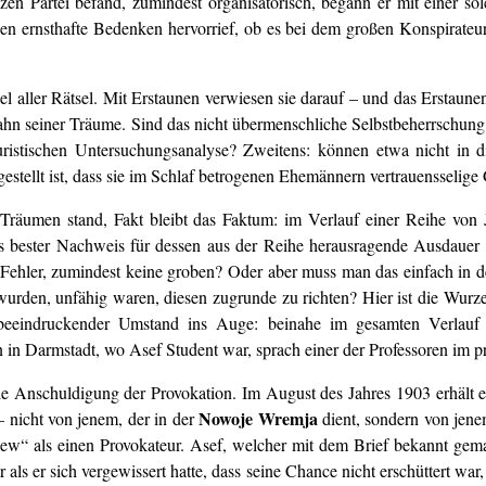
n Partei befand, zumindest organisatorisch, begann er mit einer solc
ssen ernsthafte Bedenken hervorrief, ob es bei dem großen Konspirateu
tsel aller Rätsel. Mit Erstaunen verwiesen sie darauf – und das Erstaun
rwahn seiner Träume. Sind das nicht übermenschliche Selbstbeherrschung
ristischen Untersuchungsanalyse? Zweitens: können etwa nicht in d
tgestellt ist, dass sie im Schlaf betrogenen Ehemännern vertrauensseli
äumen stand, Fakt bleibt das Faktum: im Verlauf einer Reihe von Ja
als bester Nachweis für dessen aus der Reihe herausragende Ausdauer 
Fehler, zumindest keine groben? Oder aber muss man das einfach in de
wurden, unfähig waren, diesen zugrunde zu richten? Hier ist die Wur
ch beeindruckender Umstand ins Auge: beinahe im gesamten Verlauf
in Darmstadt, wo Asef Student war, sprach einer der Professoren im pr
ie Anschuldigung der Provokation. Im August des Jahres 1903 erhält 
Nowoje Wremja
 nicht von jenem, der in der
dient, sondern von jene
“ als einen Provokateur. Asef, welcher mit dem Brief bekannt gemacht
s er sich vergewissert hatte, dass seine Chance nicht erschüttert war