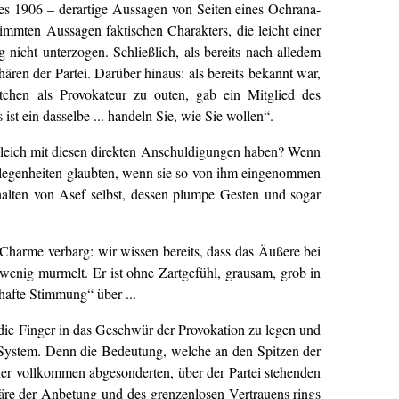
es 1906 – derartige Aussagen von Seiten eines Ochrana-
mmten Aussagen faktischen Charakters, die leicht einer
icht unterzogen. Schließlich, als bereits nach alledem
en der Partei. Darüber hinaus: als bereits bekannt war,
ttchen als Provokateur zu outen, gab ein Mitglied des
t ein dasselbe ... handeln Sie, wie Sie wollen“.
rgleich mit diesen direkten Anschuldigungen haben? Wenn
elegenheiten glaubten, wenn sie so von ihm eingenommen
halten von Asef selbst, dessen plumpe Gesten und sogar
 Charme verbarg: wir wissen bereits, dass das Äußere bei
 wenig murmelt. Er ist ohne Zartgefühl, grausam, grob in
hafte Stimmung“ über ...
 die Finger in das Geschwür der Provokation zu legen und
 System. Denn die Bedeutung, welche an den Spitzen der
ner vollkommen abgesonderten, über der Partei stehenden
äre der Anbetung und des grenzenlosen Vertrauens rings