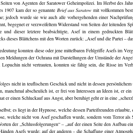
n Seiten von Agenten der Saratower Geheimpolizei. Im Herbst des Jahr
hres 1907 kam der so genannte
Brief aus Saratow
mit vollkommen besti
 jedoch wurde sie wie auch alle vorhergehenden einer Nachprüfung n
, begegnet er verzweifeltem Widerstand von Seiten der leitenden Sphär
 und dieser letztere beabsichtigte, Asef in einem gedruckten Blä
dieses Blättchens mit den Worten zurück: „Asef und die Partei – das is
edeutung konnten diese oder jene mittelbaren Fehlgriffe Asefs im Ve
chen Meldungen der Ochrana mit Darstellungen der Umstände der Ang
opuchin nicht vertrauten, konnten sie fähig sein, die Risse im Ver
folges nicht in teuflischem Geschick und nicht in dessen persönlichem
 manchmal abscheulich ist, er frei von Interessen an Ideen ist, er ein
t er einen Schluckauf aus Angst, aber beruhigt geht er in eine „scherz
elbst; es liegt in der Hypnose, welche dessen Parteifreunden erlaubte,
ose, welche nicht von Asef geschaffen wurde, sondern vom Terror als
Worten der „Schlussfolgerungen“ – „auf der einen Seite den Aufbau ei
 Händen Asefs wurde; auf der anderen – die Schaffung einer Atmosph