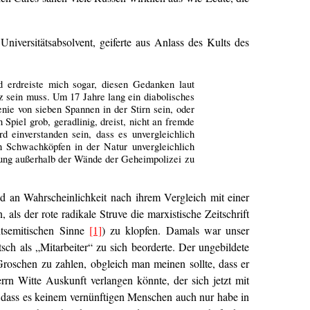
niversitätsabsolvent, geiferte aus Anlass des Kults des
d erdreiste mich sogar, diesen Gedanken laut
z sein muss. Um 17 Jahre lang ein diabolisches
ie von sieben Spannen in der Stirn sein, oder
iel grob, geradlinig, dreist, nicht an fremde
rd einverstanden sein, dass es unvergleichlich
an Schwachköpfen in der Natur unvergleichlich
dung außerhalb der Wände der Geheimpolizei zu
d an Wahrscheinlichkeit nach ihrem Vergleich mit einer
als der rote radikale Struve die marxistische Zeitschrift
htsemitischen Sinne
[1]
) zu klopfen. Damals war unser
sch als „Mitarbeiter“ zu sich beorderte. Der ungebildete
 Groschen zu zahlen, obgleich man meinen sollte, dass er
rrn Witte Auskunft verlangen könnte, der sich jetzt mit
so dass es keinem vernünftigen Menschen auch nur habe in