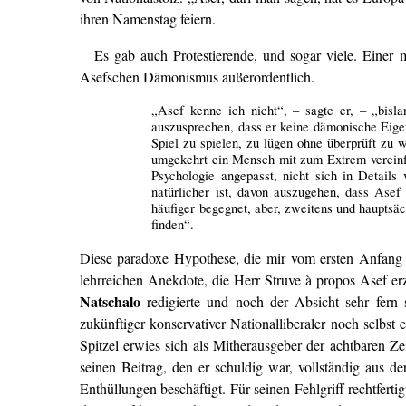
ihren Namenstag feiern.
Es gab auch Protestierende, und sogar viele. Einer 
Asefschen Dämonismus außerordentlich.
„Asef kenne ich nicht“, – sagte er, – „bisl
auszusprechen, dass er keine dämonische Eigen
Spiel zu spielen, zu lügen ohne überprüft zu
umgekehrt ein Mensch mit zum Extrem vereinfa
Psychologie angepasst, nicht sich in Details 
natürlicher ist, davon auszugehen, dass Asef
häufiger begegnet, aber, zweitens und haupts
finden“.
Diese paradoxe Hypothese, die mir vom ersten Anfang a
lehrreichen Anekdote, die Herr Struve à propos Asef erzä
Natschalo
redigierte und noch der Absicht sehr fern s
zukünftiger konservativer Nationalliberaler noch selbst
Spitzel erwies sich als Mitherausgeber der achtbaren Ze
seinen Beitrag, den er schuldig war, vollständig aus d
Enthüllungen beschäftigt. Für seinen Fehlgriff rechtfer