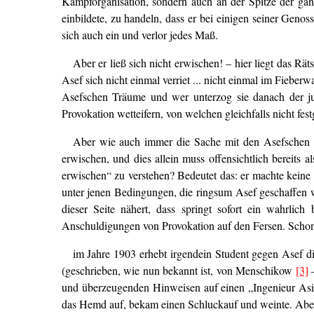
Kampforganisation, sondern auch an der Spitze der ganze
einbildete, zu handeln, dass er bei einigen seiner Geno
sich auch ein und verlor jedes Maß.
Aber er ließ sich nicht erwischen! – hier liegt das Rä
Asef sich nicht einmal verriet ... nicht einmal im Fiebe
Asefschen Träume und wer unterzog sie danach der ju
Provokation wetteifern, von welchen gleichfalls nicht fes
Aber wie auch immer die Sache mit den Asefschen Tr
erwischen, und dies allein muss offensichtlich bereits 
erwischen“ zu verstehen? Bedeutet das: er machte keine 
unter jenen Bedingungen, die ringsum Asef geschaffen 
dieser Seite nähert, dass springt sofort ein wahrli
Anschuldigungen von Provokation auf den Fersen. Schon 
im Jahre 1903 erhebt irgendein Student gegen Asef d
(geschrieben, wie nun bekannt ist, von Menschikow
[3]
–
und überzeugenden Hinweisen auf einen „Ingenieur Asiew
das Hemd auf, bekam einen Schluckauf und weinte. Aber al