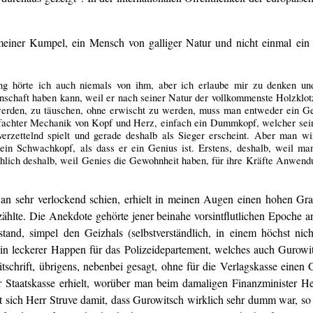
meiner Kumpel, ein Mensch von galliger Natur und nicht einmal ein U
ang hörte ich auch niemals von ihm, aber ich erlaube mir zu denken un
schaft haben kann, weil er nach seiner Natur der vollkommenste Holzklot
 werden, zu täuschen, ohne erwischt zu werden, muss man entweder ein Gen
chter Mechanik von Kopf und Herz, einfach ein Dummkopf, welcher sein Sp
verzettelnd spielt und gerade deshalb als Sieger erscheint. Aber man wi
 ein Schwachkopf, als dass er ein Genius ist. Erstens, deshalb, weil m
ächlich deshalb, weil Genies die Gewohnheit haben, für ihre Kräfte Anwen
n sehr verlockend schien, erhielt in meinen Augen einen hohen Gra
hlte. Die Anekdote gehörte jener beinahe vorsintflutlichen Epoche an, 
tand, simpel den Geizhals (selbstverständlich, in einem höchst nic
 ein leckerer Happen für das Polizeidepartement, welches auch Gurowit
itschrift, übrigens, nebenbei gesagt, ohne für die Verlagskasse einen
er Staatskasse erhielt, worüber man beim damaligen Finanzminister He
tigt sich Herr Struve damit, dass Gurowitsch wirklich sehr dumm war, 