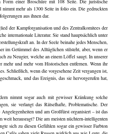
 Form einer Broschüre mit 108 Seite. Die juristische
nimmt mehr als 1300 Seite in folio ein. Die gedruckten
olgerungen aus ihnen dar.
tglied der Kampforganisation und des Zentralkomitees der
he internationale Literatur. Sie stand hauptsächlich unter
orstellungskraft an. In der Seele beinahe jedes Menschen,
r im Getümmel des Alltäglichen stilsteht, aber, wenn er
ch zu Neugier, welche an einem Löffel saugt. In unserer
mer mehr und mehr vom Historischen entfernen. Wenn ihr
es. Schließlich, wenn die vorgesehene Zeit vergangen ist,
eschmack, und das Ereignis, das sie hervorgerufen hat,
sondern nimmt sogar auch mit gewisser Kränkung solche
gen, sie verlangt das Rätselhafte, Problematische. Der
e Angelegenheiten und am Großfürst organisiert – ist das
 weit herausragt? Die am meisten nüchtern-intelligenten
ngte sich zu diesen Gefühlen sogar ein gewisser Farbton
chen Cafés sahen viele Russen wirklich aus wie Leute, die