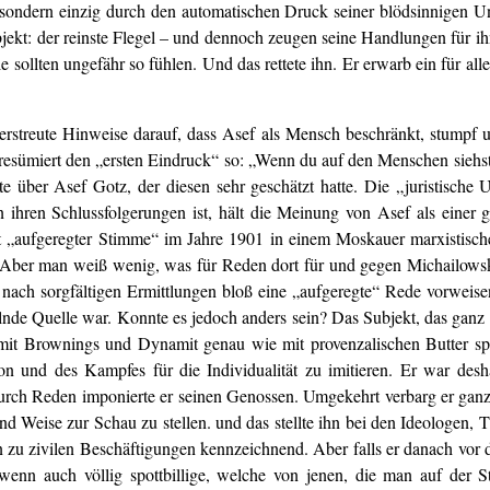
 sondern einzig durch den automatischen Druck seiner blödsinnigen U
bjekt: der reinste Flegel – und dennoch zeugen seine Handlungen für ih
lle sollten ungefähr so fühlen. Und das rettete ihn. Er erwarb ein für a
verstreute Hinweise darauf, dass Asef als Mensch beschränkt, stumpf u
 resümiert den „ersten Eindruck“ so: „Wenn du auf den Menschen siehst,
 über Asef Gotz, der diesen sehr geschätzt hatte. Die „juristische 
 ihren Schlussfolgerungen ist, hält die Meinung von Asef als einer ge
 „aufgeregter Stimme“ im Jahre 1901 in einem Moskauer marxistisch
t. Aber man weiß wenig, was für Reden dort für und gegen Michailows
 nach sorgfältigen Ermittlungen bloß eine „aufgeregte“ Rede vorweise
delnde Quelle war. Konnte es jedoch anders sein? Das Subjekt, das ga
it Brownings und Dynamit genau wie mit provenzalischen Butter spek
ion und des Kampfes für die Individualität zu imitieren. Er war des
ch Reden imponierte er seinen Genossen. Umgekehrt verbarg er ganz u
und Weise zur Schau zu stellen. und das stellte ihn bei den Ideologen, Th
 zu zivilen Beschäftigungen kennzeichnend. Aber falls er danach vor d
wenn auch völlig spottbillige, welche von jenen, die man auf der S