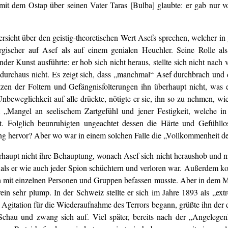
mit dem Ostap über seinen Vater Taras [Bulba] glaubte: er gab nur vor,
sicht über den geistig-theoretischen Wert Asefs sprechen, welcher in
ischer auf Asef als auf einem genialen Heuchler. Seine Rolle als
der Kunst ausführte: er hob sich nicht heraus, stellte sich nicht nach
 durchaus nicht. Es zeigt sich, dass „manchmal“ Asef durchbrach und d
tzen der Foltern und Gefängnisfolterungen ihn überhaupt nicht, was
beweglichkeit auf alle drückte, nötigte er sie, ihn so zu nehmen, wi
„Mangel an seelischem Zartgefühl und jener Festigkeit, welche in
rt. Folglich beunruhigten ungeachtet dessen die Härte und Gefühllo
ung hervor? Aber wo war in einem solchen Falle die „Vollkommenheit de
haupt nicht ihre Behauptung, wonach Asef sich nicht heraushob und nic
s, als er wie auch jeder Spion schüchtern und verloren war. Außerdem k
ch mit einzelnen Personen und Gruppen befassen musste. Aber in dem M
drein sehr plump. In der Schweiz stellte er sich im Jahre 1893 als „
e Agitation für die Wiederaufnahme des Terrors begann, grüßte ihn de
r Schau und zwang sich auf. Viel später, bereits nach der „Angelegen