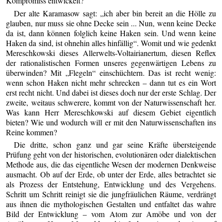
Kompromiss entwickelt?
Der alte Karamasow sagt: „ich aber bin bereit an die Hölle zu
glauben, nur muss sie ohne Decke sein ... Nun, wenn keine Decke
da ist, dann können folglich keine Haken sein. Und wenn keine
Haken da sind, ist ohnehin alles hinfällig“. Womit und wie gedenkt
Mereschkowski dieses Allerwelts-Voltairianertum, diesen Reflex
der rationalistischen Formen unseres gegenwärtigen Lebens zu
überwinden? Mit „Flegeln“ einschüchtern. Das ist recht wenig:
wenn schon Haken nicht mehr schrecken – dann tut es ein Wort
erst recht nicht. Und dabei ist dieses doch nur der erste Schlag. Der
zweite, weitaus schwerere, kommt von der Naturwissenschaft her.
Was kann Herr Mereschkowski auf diesem Gebiet eigentlich
bieten? Wie und wodurch will er mit den Naturwissenschaften ins
Reine kommen?
Die dritte, schon ganz und gar seine Kräfte übersteigende
Prüfung geht von der historischen, evolutionären oder dialektischen
Methode aus, die das eigentliche Wesen der modernen Denkweise
ausmacht. Ob auf der Erde, ob unter der Erde, alles betrachtet sie
als Prozess der Entstehung, Entwicklung und des Vergehens.
Schritt um Schritt reinigt sie die jungfräulichen Räume, verdrängt
aus ihnen die mythologischen Gestalten und entfaltet das wahre
Bild der Entwicklung – vom Atom zur Amöbe und von der