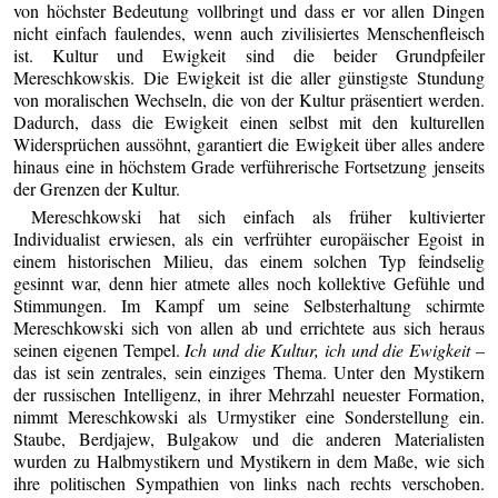
von höchster Bedeutung vollbringt und dass er vor allen Dingen
nicht einfach faulendes, wenn auch zivilisiertes Menschenfleisch
ist. Kultur und Ewigkeit sind die beider Grundpfeiler
Mereschkowskis. Die Ewigkeit ist die aller günstigste Stundung
von moralischen Wechseln, die von der Kultur präsentiert werden.
Dadurch, dass die Ewigkeit einen selbst mit den kulturellen
Widersprüchen aussöhnt, garantiert die Ewigkeit über alles andere
hinaus eine in höchstem Grade verführerische Fortsetzung jenseits
der Grenzen der Kultur.
Mereschkowski hat sich einfach als früher kultivierter
Individualist erwiesen, als ein verfrühter europäischer Egoist in
einem historischen Milieu, das einem solchen Typ feindselig
gesinnt war, denn hier atmete alles noch kollektive Gefühle und
Stimmungen. Im Kampf um seine Selbsterhaltung schirmte
Mereschkowski sich von allen ab und errichtete aus sich heraus
seinen eigenen Tempel.
Ich und die Kultur, ich und die Ewigkeit
–
das ist sein zentrales, sein einziges Thema. Unter den Mystikern
der russischen Intelligenz, in ihrer Mehrzahl neuester Formation,
nimmt Mereschkowski als Urmystiker eine Sonderstellung ein.
Staube, Berdjajew, Bulgakow und die anderen Materialisten
wurden zu Halbmystikern und Mystikern in dem Maße, wie sich
ihre politischen Sympathien von links nach rechts verschoben.