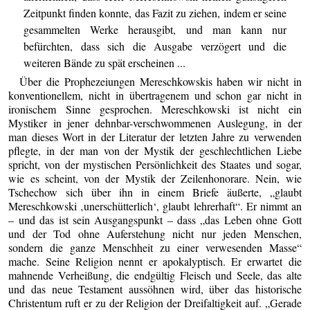
Zeitpunkt finden konnte, das Fazit zu ziehen, indem er seine
gesammelten Werke herausgibt, und man kann nur
befürchten, dass sich die Ausgabe verzögert und die
weiteren Bände zu spät erscheinen ...
Über die Prophezeiungen Mereschkowskis haben wir nicht in
konventionellem, nicht in übertragenem und schon gar nicht in
ironischem Sinne gesprochen. Mereschkowski ist nicht ein
Mystiker in jener dehnbar-verschwommenen Auslegung, in der
man dieses Wort in der Literatur der letzten Jahre zu verwenden
pflegte, in der man von der Mystik der geschlechtlichen Liebe
spricht, von der mystischen Persönlichkeit des Staates und sogar,
wie es scheint, von der Mystik der Zeilenhonorare. Nein, wie
Tschechow sich über ihn in einem Briefe äußerte, „glaubt
Mereschkowski ‚unerschütterlich‘, glaubt lehrerhaft“. Er nimmt an
– und das ist sein Ausgangspunkt – dass „das Leben ohne Gott
und der Tod ohne Auferstehung nicht nur jeden Menschen,
sondern die ganze Menschheit zu einer verwesenden Masse“
mache. Seine Religion nennt er apokalyptisch. Er erwartet die
mahnende Verheißung, die endgültig Fleisch und Seele, das alte
und das neue Testament aussöhnen wird, über das historische
Christentum ruft er zu der Religion der Dreifaltigkeit auf. „Gerade