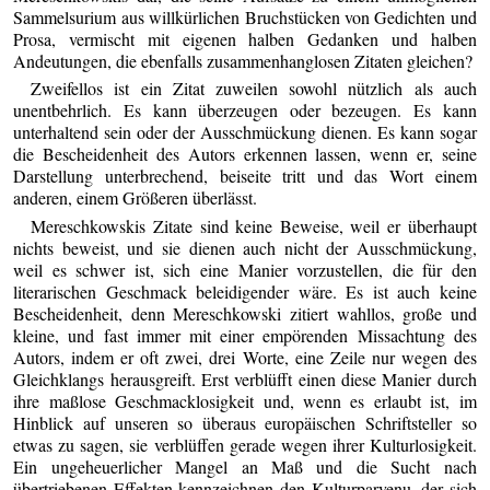
Sammelsurium aus willkürlichen Bruchstücken von Gedichten und
Prosa, vermischt mit eigenen halben Gedanken und halben
Andeutungen, die ebenfalls zusammenhanglosen Zitaten gleichen?
Zweifellos ist ein Zitat zuweilen sowohl nützlich als auch
unentbehrlich. Es kann überzeugen oder bezeugen. Es kann
unterhaltend sein oder der Ausschmückung dienen. Es kann sogar
die Bescheidenheit des Autors erkennen lassen, wenn er, seine
Darstellung unterbrechend, beiseite tritt und das Wort einem
anderen, einem Größeren überlässt.
Mereschkowskis Zitate sind keine Beweise, weil er überhaupt
nichts beweist, und sie dienen auch nicht der Ausschmückung,
weil es schwer ist, sich eine Manier vorzustellen, die für den
literarischen Geschmack beleidigender wäre. Es ist auch keine
Bescheidenheit, denn Mereschkowski zitiert wahllos, große und
kleine, und fast immer mit einer empörenden Missachtung des
Autors, indem er oft zwei, drei Worte, eine Zeile nur wegen des
Gleichklangs herausgreift. Erst verblüfft einen diese Manier durch
ihre maßlose Geschmacklosigkeit und, wenn es erlaubt ist, im
Hinblick auf unseren so überaus europäischen Schriftsteller so
etwas zu sagen, sie verblüffen gerade wegen ihrer Kulturlosigkeit.
Ein ungeheuerlicher Mangel an Maß und die Sucht nach
übertriebenen Effekten kennzeichnen den Kulturparvenu, der sich