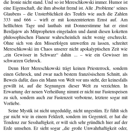
die Ironie nicht stand. Und so ist Mereschkowski immer. Humor ist
eine Eigenschaft, die ihm absolut fremd ist. Alle ‚Probleme‘ seines
Glaubens – die Unsterblichkeit des Teufels wie auch die Zahlen
333 und 666 – wirft er mit konzentriertem Ernst auf. Am
helllichten Tage und lauthals mit Donnerstimme hat er einst
Berdjajew als Mitpropheten eingeladen und damit diesen koketten
philosophischen Flaneur wahrscheinlich nicht wenig erschreckt.
Ohne sich von den Misserfolgen umwerfen zu lassen, schreitet
Mereschkowski im Chaos unserer nicht apokalyptischen Zeit wie
„ein Gewisser in Schwarz“ dahin ... – wie ein Gewisser im
schwarzen Gehrock.
Denn Herr Mereschkowski trägt keinen Priesterrock, sondern
einen Gehrock, und zwar nach bestem französischem Schnitt, als
Beweis dafür, dass ein Mann von Welt vor uns steht, der keinesfalls
gewillt ist, auf die Segnungen dieser Welt zu verzichten. In
Erwartung der neuen Verheißung nimmt er nicht nur Fastenspeisen
zu sich, sondern auch zur Fastenzeit verbotene, letztere sogar mit
Vorliebe.
Seine Mystik ist nicht ungeduldig, nicht ungestüm. Er fühlt sich
gar nicht wie in einem Feldzelt, sondern im Gegenteil, er hat die
Tendenz zur Sesshaftigkeit, er will sich sehr gründlich hier auf der
Erde umsehen. Er sieht sogar „die große Unwahrhaftigkeit oder,