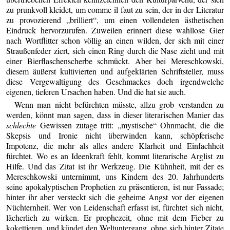
zu prunkvoll kleidet, um comme il faut zu sein, der in der Literatur
zu provozierend „brilliert“, um einen vollendeten ästhetischen
Eindruck hervorzurufen. Zuweilen erinnert diese wahllose Gier
nach Wortflitter schon völlig an einen wilden, der sich mit einer
Straußenfeder ziert, sich einen Ring durch die Nase zieht und mit
einer Bierflaschenscherbe schmückt. Aber bei Mereschkowski,
diesem äußerst kultivierten und aufgeklärten Schriftsteller, muss
diese Vergewaltigung des Geschmackes doch irgendwelche
eigenen, tieferen Ursachen haben. Und die hat sie auch.
Wenn man nicht befürchten müsste, allzu grob verstanden zu
werden, könnt man sagen, dass in dieser literarischen Manier das
schlechte
Gewissen zutage tritt: „mystische“ Ohnmacht, die die
Skepsis und Ironie nicht überwinden kann, schöpferische
Impotenz, die mehr als alles andere Klarheit und Einfachheit
fürchtet. Wo es an Ideenkraft fehlt, kommt literarische Arglist zu
Hilfe. Und das Zitat ist ihr Werkzeug. Die Kühnheit, mit der es
Mereschkowski unternimmt, uns Kindern des 20. Jahrhunderts
seine apokalyptischen Prophetien zu präsentieren, ist nur Fassade;
hinter ihr aber versteckt sich die geheime Angst vor der eigenen
Nüchternheit. Wer von Leidenschaft erfasst ist, fürchtet sich nicht,
lächerlich zu wirken. Er prophezeit, ohne mit dem Fieber zu
kokettieren, und kündet den Weltuntergang, ohne sich hinter Zitate