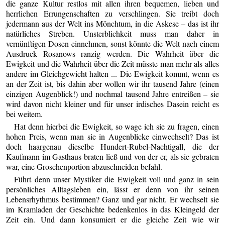
die ganze Kultur restlos mit allen ihren bequemen, lieben und
herrlichen Errungenschaften zu verschlingen. Sie treibt doch
jedermann aus der Welt ins Mönchtum, in die Askese – das ist ihr
natürliches Streben. Unsterblichkeit muss man daher in
vernünftigen Dosen einnehmen, sonst könnte die Welt nach einem
Ausdruck Rosanows ranzig werden. Die Wahrheit über die
Ewigkeit und die Wahrheit über die Zeit müsste man mehr als alles
andere im Gleichgewicht halten ... Die Ewigkeit kommt, wenn es
an der Zeit ist, bis dahin aber wollen wir ihr tausend Jahre (einen
einzigen Augenblick!) und nochmal tausend Jahre entreißen – sie
wird davon nicht kleiner und für unser irdisches Dasein reicht es
bei weitem.
Hat denn hierbei die Ewigkeit, so wage ich sie zu fragen, einen
hohen Preis, wenn man sie in Augenblicke einwechselt? Das ist
doch haargenau dieselbe Hundert-Rubel-Nachtigall, die der
Kaufmann im Gasthaus braten ließ und von der er, als sie gebraten
war, eine Groschenportion abzuschneiden befahl.
Führt denn unser Mystiker die Ewigkeit voll und ganz in sein
persönliches Alltagsleben ein, lässt er denn von ihr seinen
Lebensrhythmus bestimmen? Ganz und gar nicht. Er wechselt sie
im Kramladen der Geschichte bedenkenlos in das Kleingeld der
Zeit ein. Und dann konsumiert er die gleiche Zeit wie wir