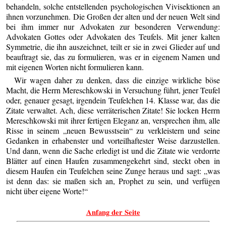
behandeln, solche entstellenden psychologischen Vivisektionen an
ihnen vorzunehmen. Die Großen der alten und der neuen Welt sind
bei ihm immer nur Advokaten zur besonderen Verwendung:
Advokaten Gottes oder Advokaten des Teufels. Mit jener kalten
Symmetrie, die ihn auszeichnet, teilt er sie in zwei Glieder auf und
beauftragt sie, das zu formulieren, was er in eigenem Namen und
mit eigenen Worten nicht formulieren kann.
Wir wagen daher zu denken, dass die einzige wirkliche böse
Macht, die Herrn Mereschkowski in Versuchung führt, jener Teufel
oder, genauer gesagt, irgendein Teufelchen 14. Klasse war, das die
Zitate verwaltet. Ach, diese verräterischen Zitate! Sie locken Herrn
Mereschkowski mit ihrer fertigen Eleganz an, versprechen ihm, alle
Risse in seinem „neuen Bewusstsein“ zu verkleistern und seine
Gedanken in erhabenster und vorteilhaftester Weise darzustellen.
Und dann, wenn die Sache erledigt ist und die Zitate wie verdorrte
Blätter auf einen Haufen zusammengekehrt sind, steckt oben in
diesem Haufen ein Teufelchen seine Zunge heraus und sagt: „was
ist denn das: sie maßen sich an, Prophet zu sein, und verfügen
nicht über eigene Worte!“
Anfang der Seite