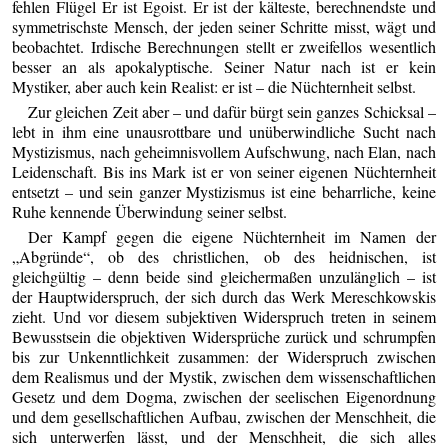
fehlen Flügel Er ist Egoist. Er ist der kälteste, berechnendste und
symmetrischste Mensch, der jeden seiner Schritte misst, wägt und
beobachtet. Irdische Berechnungen stellt er zweifellos wesentlich
besser an als apokalyptische. Seiner Natur nach ist er kein
Mystiker, aber auch kein Realist: er ist – die Nüchternheit selbst.
Zur gleichen Zeit aber – und dafür bürgt sein ganzes Schicksal –
lebt in ihm eine unausrottbare und unüberwindliche Sucht nach
Mystizismus, nach geheimnisvollem Aufschwung, nach Elan, nach
Leidenschaft. Bis ins Mark ist er von seiner eigenen Nüchternheit
entsetzt – und sein ganzer Mystizismus ist eine beharrliche, keine
Ruhe kennende Überwindung seiner selbst.
Der Kampf gegen die eigene Nüchternheit im Namen der
„Abgründe“, ob des christlichen, ob des heidnischen, ist
gleichgültig – denn beide sind gleichermaßen unzulänglich – ist
der Hauptwiderspruch, der sich durch das Werk Mereschkowskis
zieht. Und vor diesem subjektiven Widerspruch treten in seinem
Bewusstsein die objektiven Widersprüche zurück und schrumpfen
bis zur Unkenntlichkeit zusammen: der Widerspruch zwischen
dem Realismus und der Mystik, zwischen dem wissenschaftlichen
Gesetz und dem Dogma, zwischen der seelischen Eigenordnung
und dem gesellschaftlichen Aufbau, zwischen der Menschheit, die
sich unterwerfen lässt, und der Menschheit, die sich alles