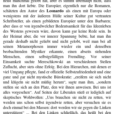
heißt manchmal gelobt hat, aber es stimmt überhaupt nicht, dass
man ihn dort liebte. Die Europäer, eigentlich nur die Romanen,
Leonardo
schätzten den Autor des
als einen mit Europa oder
wenigstens mit der äußeren Hülle seiner Kultur gut vertrauten
Schriftsteller, als einen gebildeten Europäer unter den Barbaren;
aber dass er von irgendwelcher Bedeutsamkeit für das Ideenleben
des Westens gewesen wäre, davon kann gar keine Rede sein. In
der Heimat aber, die vor innerer Spannung bebte, hat man ihn
gerade deshalb nicht geliebt und nicht gelobt, weil man bei all
seinen Metamorphosen immer wieder ein und denselben
beobachtenden Mystiker erkannte, einen abseits stehenden
Menschen, einen selbstgefälligen Fremdling. Vor seiner
Einsamkeit suchte Mereschkowski an verschiedenen Stellen
Zuflucht, aber stets ohne Erfolg. Bei den Hierarchen, mit denen er
viel Umgang pflegte, fand er offizielle Selbstzufriedenheit und eine
ganz und gar nicht mystische Bürokratie: „ereifern sie sich nicht
und klügeln sie nicht müßig herum“, sagte man ihm, „sondern
stellen sie sich an den Platz, den wir ihnen anweisen. Bei uns ist
alles vorgesehen“. Auf Seiten der Liberalen stieß er lediglich auf
skeptisches Wohlwollen: „Uns brauchen sie nicht zu retten, wir
werden uns schon selbst irgendwie retten, aber versuchen sie es
doch einmal bei den Massen: dort werden wir sie gegen die Linken
unterstützen“ ... Bei den Linken schließlich, das heißt bei den