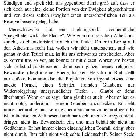
Sündigen und spielt sich uns gegenüber damit groß auf, dass er
sich doch nur eine kleine Portion von der Ewigkeit abgeschnitten
und von dieser selben Ewigkeit einen unerschöpflichen Teil als
Reserve beiseite gelegt habe.
Mereschkowski hat ein Lieblingsbild: „vermeintliche
Spiegeltiefe, wirkliche Fläche“. Wie er vom russischen Atheismus
spricht, so charakterisiert er auch den Teufel. Ob er in Bezug auf
den Atheismus recht hat, wollen wir nicht untersuchen, und wie
genau er den Teufel malt, ist für uns schwer zu entscheiden. Aber
es kommt uns so vor, als könnte er mit diesen Worten am besten
sich selbst charakterisieren, denn sein ganzes neues religiöses
Bewusstsein liegt in einer Ebene, hat kein Fleisch und Blut, stellt
nur äußere Konturen dar, die Projektion von irgend etwas, eine
nackte Formel, einen Schatten fremden Glaubens, nur
Widerspiegelung unergründlicher Tiefen ... Glaubt er denn
überhaupt? Wenn er es sagt, dann glaubt er auch. Aber er hat es
nicht nötig, andere mit seinem Glauben anzustecken. Er sieht
immer beunruhigt aus, vermag aber niemanden zu beunruhigen. Er
ist an titanischen Antithesen furchtbar reich, aber sie erregen nicht,
dringen nicht ins Bewusstsein ein, und man behält sie nicht im
Gedächtnis. Er hat immer einen eindringlichen Tonfall, dringt aber
nicht durch. Ihm fehlt nicht viel: echte Leidenschaft. Seiner Seele