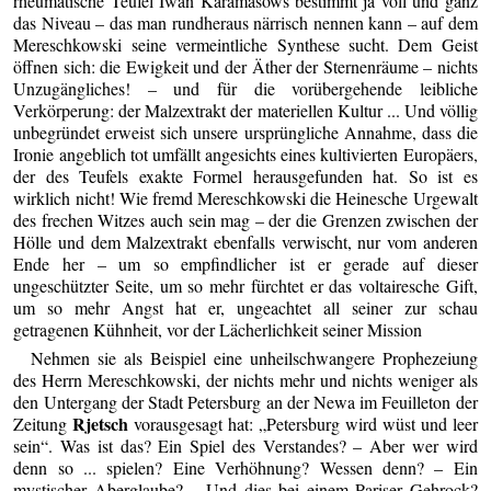
rheumatische Teufel Iwan Karamasows bestimmt ja voll und ganz
das Niveau – das man rundheraus närrisch nennen kann – auf dem
Mereschkowski seine vermeintliche Synthese sucht. Dem Geist
öffnen sich: die Ewigkeit und der Äther der Sternenräume – nichts
Unzugängliches! – und für die vorübergehende leibliche
Verkörperung: der Malzextrakt der materiellen Kultur ... Und völlig
unbegründet erweist sich unsere ursprüngliche Annahme, dass die
Ironie angeblich tot umfällt angesichts eines kultivierten Europäers,
der des Teufels exakte Formel herausgefunden hat. So ist es
wirklich nicht! Wie fremd Mereschkowski die Heinesche Urgewalt
des frechen Witzes auch sein mag – der die Grenzen zwischen der
Hölle und dem Malzextrakt ebenfalls verwischt, nur vom anderen
Ende her – um so empfindlicher ist er gerade auf dieser
ungeschützter Seite, um so mehr fürchtet er das voltairesche Gift,
um so mehr Angst hat er, ungeachtet all seiner zur schau
getragenen Kühnheit, vor der Lächerlichkeit seiner Mission
Nehmen sie als Beispiel eine unheilschwangere Prophezeiung
des Herrn Mereschkowski, der nichts mehr und nichts weniger als
den Untergang der Stadt Petersburg an der Newa im Feuilleton der
Rjetsch
Zeitung
vorausgesagt hat: „Petersburg wird wüst und leer
sein“. Was ist das? Ein Spiel des Verstandes? – Aber wer wird
denn so ... spielen? Eine Verhöhnung? Wessen denn? – Ein
mystischer Aberglaube? – Und dies bei einem Pariser Gehrock?