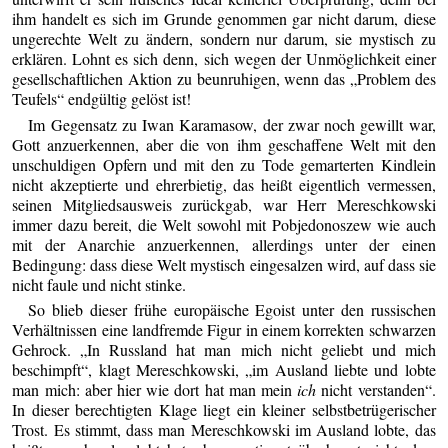
ihm handelt es sich im Grunde genommen gar nicht darum, diese
ungerechte Welt zu ändern, sondern nur darum, sie mystisch zu
erklären. Lohnt es sich denn, sich wegen der Unmöglichkeit einer
gesellschaftlichen Aktion zu beunruhigen, wenn das „Problem des
Teufels“ endgültig gelöst ist!
Im Gegensatz zu Iwan Karamasow, der zwar noch gewillt war,
Gott anzuerkennen, aber die von ihm geschaffene Welt mit den
unschuldigen Opfern und mit den zu Tode gemarterten Kindlein
nicht akzeptierte und ehrerbietig, das heißt eigentlich vermessen,
seinen Mitgliedsausweis zurückgab, war Herr Mereschkowski
immer dazu bereit, die Welt sowohl mit Pobjedonoszew wie auch
mit der Anarchie anzuerkennen, allerdings unter der einen
Bedingung: dass diese Welt mystisch eingesalzen wird, auf dass sie
nicht faule und nicht stinke.
So blieb dieser frühe europäische Egoist unter den russischen
Verhältnissen eine landfremde Figur in einem korrekten schwarzen
Gehrock. „In Russland hat man mich nicht geliebt und mich
beschimpft“, klagt Mereschkowski, „im Ausland liebte und lobte
man mich: aber hier wie dort hat man mein
ich
nicht verstanden“.
In dieser berechtigten Klage liegt ein kleiner selbstbetrügerischer
Trost. Es stimmt, dass man Mereschkowski im Ausland lobte, das