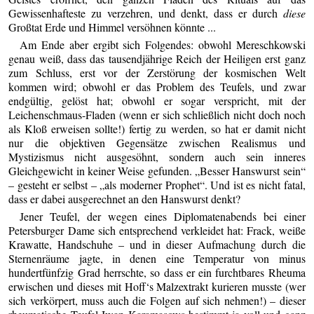
Gewissenhafteste zu verzehren, und denkt, dass er durch
diese
Großtat Erde und Himmel versöhnen könnte ...
Am Ende aber ergibt sich Folgendes: obwohl Mereschkowski
genau weiß, dass das tausendjährige Reich der Heiligen erst ganz
zum Schluss, erst vor der Zerstörung der kosmischen Welt
kommen wird; obwohl er das Problem des Teufels, und zwar
endgültig, gelöst hat; obwohl er sogar verspricht, mit der
Leichenschmaus-Fladen (wenn er sich schließlich nicht doch noch
als Kloß erweisen sollte!) fertig zu werden, so hat er damit nicht
nur die objektiven Gegensätze zwischen Realismus und
Mystizismus nicht ausgesöhnt, sondern auch sein inneres
Gleichgewicht in keiner Weise gefunden. „Besser Hanswurst sein“
– gesteht er selbst – „als moderner Prophet“. Und ist es nicht fatal,
dass er dabei ausgerechnet an den Hanswurst denkt?
Jener Teufel, der wegen eines Diplomatenabends bei einer
Petersburger Dame sich entsprechend verkleidet hat: Frack, weiße
Krawatte, Handschuhe – und in dieser Aufmachung durch die
Sternenräume jagte, in denen eine Temperatur von minus
hundertfünfzig Grad herrschte, so dass er ein furchtbares Rheuma
erwischen und dieses mit Hoff‘s Malzextrakt kurieren musste (wer
sich verkörpert, muss auch die Folgen auf sich nehmen!) – dieser