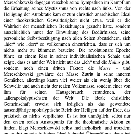
Mereschkowski dagegen verschob seine Sympathien im Kampf um
die Erhaltung seines Mystizismus von rechts nach links. Von der
Heiligung der Autokratie kam er zum christlich-anarchischen Ideal
einer theokratischen Gewaltlosigkeit nicht etwa, weil er die
Wahrheit der menschlichen Beziehungen gesucht hätte, sondern
ausschließlich unter der Einwirkung des Bedürfnisses, seine
persönliche Selbstbestätigung nach allen Seiten abzusichern, sich
„hier“ wie „dort“ so vollkommen einzurichten, dass er sich um
nichts mehr zu kümmern brauchte. Die revolutionäre Epoche
führte zu einem Riss in seiner individualistischen Schale und
zeigte, dass es auf der Welt nicht nur das „ich“ und die
Kultur
gibt,
sondern noch einen dritten Faktor: die
Masse
– und
Mereschkowski gewährte der Masse Zutritt in seine inneren
Gemächer, allerdings kaum viel weiter als ein wenig über die
Schwelle und auch nicht der realen Volksmasse, sondern einer von
ihm für seinen Hausgebrauch erfundenen, der
„allerapokalyptischsten der Welt“. Die ideale christliche
Gemeinschaft erweist sich lediglich als das gewendete
tausendjährige apokalyptische Reich der Heiligen auf der Erde, das
praktisch zu nichts verpflichtet. Es ist fast unmöglich, selbst nur
den ersten realen Ansatzpunkt für die theokratische Aktion zu
finden, klagt Mereschkowski selbst melancholisch, und trotzdem
unterwirft er sein irdisches Ideal keinerlei Überprüfung, denn bei