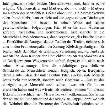
Intelligenzlern (tiefer blickte Mereschkowski nie), fand er echte
religiöse Glaubenseiferer und Märtyrer, aber – o weh! – Märtyrer
im Namen der Menschheit, Eiferer ohne Gott. Da Mereschkowski
allen fremd bleibt, baut er nicht auf die gegenseitigen Bindungen
der Menschen und besteht in keiner Weise auf seinen
gesellschaftlichen Folgerungen. Hier ist er bis zum Äußersten
gefügig, nachgiebig und konventionell. Erst segnete er die
Staatlichkeit Pobjedonoszews, dann segnete er „das bleiche Ross“
... Er erklärte die Bourgeoisie zur Tochter des Teufels, richtete sich
Rjetsch
aber in den Feuilletonspalten der Zeitung
großartig ein. Er
brandmarkte den Staat als teuflische Verführung und verband sich
mit Staube, dem Künder der Göttlichkeit des Staatsgedankens Als
er Berdjajew zum Weggenossen aufrief, fragte er ihn nicht nach
seinen Anschauungen über die zukünftigen geschichtlichen
Schicksale der Menschheit, sondern lediglich, ob er, Berdjajew,
daran glaube, .dass der unter Pontius Pilatus gekreuzigte Mensch
Jesus nicht nur Mensch, sondern auch Gott war. – „Das ist das
einzige“, sagte Mereschkowski selbst, „was wir für immer
erworben haben und was wir niemals verlieren können“. In diesem
Bekenntnis erschließt sich Mereschkowski vollkommen. Zwischen
der Kultur als Fundament und der Mystik als Kuppel, dort, wo sich
die Wahrheit über die Errettung der Gesellschaft befinden sollte,