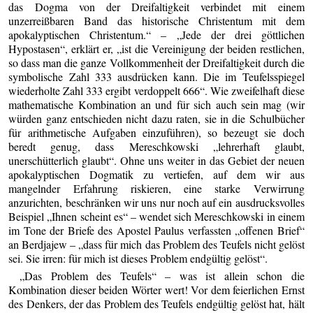
das Dogma von der Dreifaltigkeit verbindet mit einem
unzerreißbaren Band das historische Christentum mit dem
apokalyptischen Christentum.“ – „Jede der drei göttlichen
Hypostasen“, erklärt er, „ist die Vereinigung der beiden restlichen,
so dass man die ganze Vollkommenheit der Dreifaltigkeit durch die
symbolische Zahl 333 ausdrücken kann. Die im Teufelsspiegel
wiederholte Zahl 333 ergibt verdoppelt 666“. Wie zweifelhaft diese
mathematische Kombination an und für sich auch sein mag (wir
würden ganz entschieden nicht dazu raten, sie in die Schulbücher
für arithmetische Aufgaben einzuführen), so bezeugt sie doch
beredt genug, dass Mereschkowski „lehrerhaft glaubt,
unerschütterlich glaubt“. Ohne uns weiter in das Gebiet der neuen
apokalyptischen Dogmatik zu vertiefen, auf dem wir aus
mangelnder Erfahrung riskieren, eine starke Verwirrung
anzurichten, beschränken wir uns nur noch auf ein ausdrucksvolles
Beispiel „Ihnen scheint es“ – wendet sich Mereschkowski in einem
im Tone der Briefe des Apostel Paulus verfassten „offenen Brief“
an Berdjajew – „dass für mich das Problem des Teufels nicht gelöst
sei. Sie irren: für mich ist dieses Problem endgültig gelöst“.
„Das Problem des Teufels“ – was ist allein schon die
Kombination dieser beiden Wörter wert! Vor dem feierlichen Ernst
des Denkers, der das Problem des Teufels endgültig gelöst hat, hält