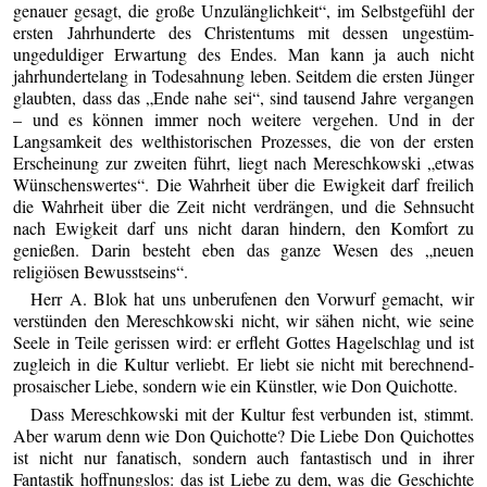
genauer gesagt, die große Unzulänglichkeit“, im Selbstgefühl der
ersten Jahrhunderte des Christentums mit dessen ungestüm-
ungeduldiger Erwartung des Endes. Man kann ja auch nicht
jahrhundertelang in Todesahnung leben. Seitdem die ersten Jünger
glaubten, dass das „Ende nahe sei“, sind tausend Jahre vergangen
– und es können immer noch weitere vergehen. Und in der
Langsamkeit des welthistorischen Prozesses, die von der ersten
Erscheinung zur zweiten führt, liegt nach Mereschkowski „etwas
Wünschenswertes“. Die Wahrheit über die Ewigkeit darf freilich
die Wahrheit über die Zeit nicht verdrängen, und die Sehnsucht
nach Ewigkeit darf uns nicht daran hindern, den Komfort zu
genießen. Darin besteht eben das ganze Wesen des „neuen
religiösen Bewusstseins“.
Herr A. Blok hat uns unberufenen den Vorwurf gemacht, wir
verstünden den Mereschkowski nicht, wir sähen nicht, wie seine
Seele in Teile gerissen wird: er erfleht Gottes Hagelschlag und ist
zugleich in die Kultur verliebt. Er liebt sie nicht mit berechnend-
prosaischer Liebe, sondern wie ein Künstler, wie Don Quichotte.
Dass Mereschkowski mit der Kultur fest verbunden ist, stimmt.
Aber warum denn wie Don Quichotte? Die Liebe Don Quichottes
ist nicht nur fanatisch, sondern auch fantastisch und in ihrer
Fantastik hoffnungslos: das ist Liebe zu dem, was die Geschichte