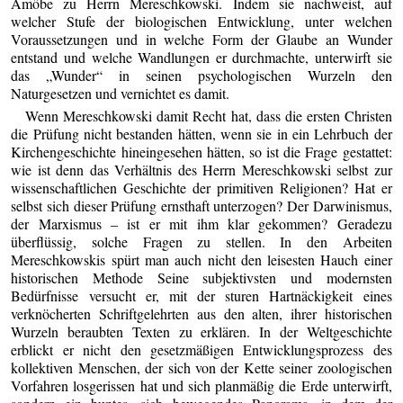
Amöbe zu Herrn Mereschkowski. Indem sie nachweist, auf
welcher Stufe der biologischen Entwicklung, unter welchen
Voraussetzungen und in welche Form der Glaube an Wunder
entstand und welche Wandlungen er durchmachte, unterwirft sie
das „Wunder“ in seinen psychologischen Wurzeln den
Naturgesetzen und vernichtet es damit.
Wenn Mereschkowski damit Recht hat, dass die ersten Christen
die Prüfung nicht bestanden hätten, wenn sie in ein Lehrbuch der
Kirchengeschichte hineingesehen hätten, so ist die Frage gestattet:
wie ist denn das Verhältnis des Herrn Mereschkowski selbst zur
wissenschaftlichen Geschichte der primitiven Religionen? Hat er
selbst sich dieser Prüfung ernsthaft unterzogen? Der Darwinismus,
der Marxismus – ist er mit ihm klar gekommen? Geradezu
überflüssig, solche Fragen zu stellen. In den Arbeiten
Mereschkowskis spürt man auch nicht den leisesten Hauch einer
historischen Methode Seine subjektivsten und modernsten
Bedürfnisse versucht er, mit der sturen Hartnäckigkeit eines
verknöcherten Schriftgelehrten aus den alten, ihrer historischen
Wurzeln beraubten Texten zu erklären. In der Weltgeschichte
erblickt er nicht den gesetzmäßigen Entwicklungsprozess des
kollektiven Menschen, der sich von der Kette seiner zoologischen
Vorfahren losgerissen hat und sich planmäßig die Erde unterwirft,