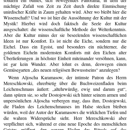
sondern ein buntes, sich bewegendes Panorama, in dem der
mächtige Zufall von Zeit zu Zeit durch direkte Einmischung
unirdischer Kräfte in Zaum gehalten wird. Aber wo bleibt hier die
Wissenschaft? Und wo ist hier die Aussöhnung der Kultur mit der
Mystik! Hierbei wird doch faktisch die Seele der Kultur
ausgeschaltet: die wissenschaftliche Methode der Welterkenntnis.
Aber die Kultur minus der sie beseelenden wissenschaftlichen
Ideen ist nur Komfort. Es ist nicht die Eiche, sondern nur die
Eichel. Dass ein Egoist, und besonders ein nüchterner, die
goldenen Eicheln modernsten Komforts mit den Eichen alter
Überlieferungen .in höchster Einheit miteinander versöhnen, kann,
ist gar kein Wunder. Aber lohnt es denn, deswegen einen
Gemüsegarten „des neuen religiösen Bewusstseins“ anzulegen?
Wenn Aljoscha Karamasow, der intimste Patron des Herrn
Mereschkowski, ehrerbietig über die Buchweizenfladen beim
Leichenschmaus äußert: „altehrwürdig, ewig und darum gut“,
dann spüren sie, so sehr Dostojewski sich hinter seinem armen und
unpersönlichen Aljoscha verbergen mag, dass ihm, Dostojewski,
die Fladen des Leichenschmauses im Halse stecken bleiben
würden, weil der Autor der Karamasows die wirklichen Tiefen und
die wahren Widersprüche sieht. Herr Mereschkowski aber
verpflichtet sich, während er eine neue Epoche des menschlichen
Geistes eröffnet, den ganzen Fladen des Rituals auf das