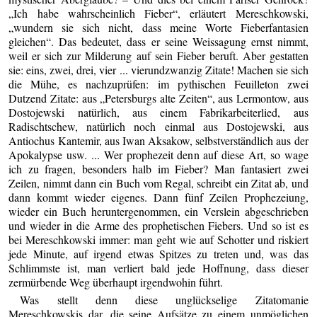
„Ich habe wahrscheinlich Fieber“, erläutert Mereschkowski,
„wundern sie sich nicht, dass meine Worte Fieberfantasien
gleichen“. Das bedeutet, dass er seine Weissagung ernst nimmt,
weil er sich zur Milderung auf sein Fieber beruft. Aber gestatten
sie: eins, zwei, drei, vier ... vierundzwanzig Zitate! Machen sie sich
die Mühe, es nachzuprüfen: im pythischen Feuilleton zwei
Dutzend Zitate: aus „Petersburgs alte Zeiten“, aus Lermontow, aus
Dostojewski natürlich, aus einem Fabrikarbeiterlied, aus
Radischtschew, natürlich noch einmal aus Dostojewski, aus
Antiochus Kantemir, aus Iwan Aksakow, selbstverständlich aus der
Apokalypse usw. ... Wer prophezeit denn auf diese Art, so wage
ich zu fragen, besonders halb im Fieber? Man fantasiert zwei
Zeilen, nimmt dann ein Buch vom Regal, schreibt ein Zitat ab, und
dann kommt wieder eigenes. Dann fünf Zeilen Prophezeiung,
wieder ein Buch heruntergenommen, ein Verslein abgeschrieben
und wieder in die Arme des prophetischen Fiebers. Und so ist es
bei Mereschkowski immer: man geht wie auf Schotter und riskiert
jede Minute, auf irgend etwas Spitzes zu treten und, was das
Schlimmste ist, man verliert bald jede Hoffnung, dass dieser
zermürbende Weg überhaupt irgendwohin führt.
Was stellt denn diese unglückselige Zitatomanie
Mereschkowskis dar, die seine Aufsätze zu einem unmöglichen