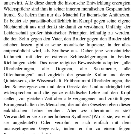
unterwirft. Alle diese durch die historische Entwicklung erzeugten
Widersprüche sind ihm in seiner inneren moralischen Gespanntheit
fremd. Sie liefern ihm nur das Material für literarische Antithesen.
Er beutet sie parasitär-oberflächlich im Kampf gegen seine eigene
Nüchternheit aus und denkt sie damit zu versöhnen. Unfähig, der
Leidenschaft großer historischer Prinzipien teilhaftig zu werden,
die den Sohn gegen den Vater, den Bruder gegen den Bruder sich
erheben lassen, gibt er seine moralische Impotenz, in der alles
entpersönlicht wird, als Synthese aus. Daher jene vermeintliche
Kühnheit, mit der er extreme Schlussfolgerungen in beiden
Richtungen zieht. Das neue religiöse Bewusstsein adoptiert „alle
Überlieferungen, alle Dogmen, alle Sakramente, alle
Offenbarungen“ und zugleich die gesamte Kultur und deren
Quintessenz, die Wissenschaft. Er übernimmt Überlieferungen, die
den Schweregesetzen und dem Gesetz der Undurchdringlichkeit
widersprechen und die ganze euklidische Lehre auf den Kopf
stellen, zur gleichen Zeit aber alle vergangenen und zukünftigen
Errungenschaften des Menschen, die auf den Gesetzen eben dieser
euklidischen Lehre beruhen. Aber
wie
übernimmt er sie?
Verwandelt er sie zu einer höheren Synthese? (Wo ist sie, wo wird
sie angedeutet?) Oder versöhnt er sich einfach mit dem
unausgetragenen Gegensatz, indem er ihn zu einem feigen