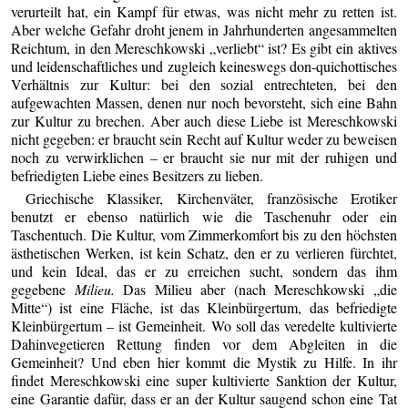
verurteilt hat, ein Kampf für etwas, was nicht mehr zu retten ist.
Aber welche Gefahr droht jenem in Jahrhunderten angesammelten
Reichtum, in den Mereschkowski „verliebt“ ist? Es gibt ein aktives
und leidenschaftliches und zugleich keineswegs don-quichottisches
Verhältnis zur Kultur: bei den sozial entrechteten, bei den
aufgewachten Massen, denen nur noch bevorsteht, sich eine Bahn
zur Kultur zu brechen. Aber auch diese Liebe ist Mereschkowski
nicht gegeben: er braucht sein Recht auf Kultur weder zu beweisen
noch zu verwirklichen – er braucht sie nur mit der ruhigen und
befriedigten Liebe eines Besitzers zu lieben.
Griechische Klassiker, Kirchenväter, französische Erotiker
benutzt er ebenso natürlich wie die Taschenuhr oder ein
Taschentuch. Die Kultur, vom Zimmerkomfort bis zu den höchsten
ästhetischen Werken, ist kein Schatz, den er zu verlieren fürchtet,
und kein Ideal, das er zu erreichen sucht, sondern das ihm
gegebene
Milieu.
Das Milieu aber (nach Mereschkowski „die
Mitte“) ist eine Fläche, ist das Kleinbürgertum, das befriedigte
Kleinbürgertum – ist Gemeinheit. Wo soll das veredelte kultivierte
Dahinvegetieren Rettung finden vor dem Abgleiten in die
Gemeinheit? Und eben hier kommt die Mystik zu Hilfe. In ihr
findet Mereschkowski eine super kultivierte Sanktion der Kultur,
eine Garantie dafür, dass er an der Kultur saugend schon eine Tat