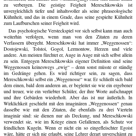
zu verbergen. Die geistige Feigheit Mereschkowskis ist
unvergleichlich tiefer und inhaltsvoller als seine phraseologische
Kühnheit, und das in einem Grade, dass seine gespielte Kühnheit
zum Laufburschen seiner Feigheit wird.
Das psychologische Versteckspiel vor sich selbst kann man auch
weiterhin verfolgen, wenn man von den Zitaten zu deren
Verfassern übergeht. Mereschkowski hat immer „Weggenossen“:
Dostojewski, Tolstoi, Gogol, Lermontow, Herzen und viele
andere. Am meisten fürchtet er, Auge in Auge mit sich selbst allein
zu sein. Entgegen Mereschkowskis eigener Definition sind seine
Weggenossen keineswegs „ewig“ – denn sonst müsste er ständig
im Gedränge gehen. Es wird richtiger sein, zu sagen, dass
Mereschkowski selbst ein „Weggenosse“ war. Er schließt sich bald
dem einen, bald dem anderen an, er begleitet sie wie ein ergebener
und treuer, wie ein verliebter Schüler, der ihre Worte aufschnappt
und ihre Gebärden wiederholt. Aber das ist nur äußerlich. In
Wirklichkeit geschieht mit den imaginären „Weggenossen“ genau
dasselbe wie mit den Zitaten, die ebenfalls zu drei Vierteln
imaginär sind: sie dienen nur als Deckung, und Mereschkowski
verwendet sie, wie im Kriege einen Gefallenen, als Schutz vor
feindlichen Kugeln. Wenn er nicht ein so eingefleischter Egoist
wäre, hätte er sich nie erlaubt, seine Lehrer derart unverschämt zu