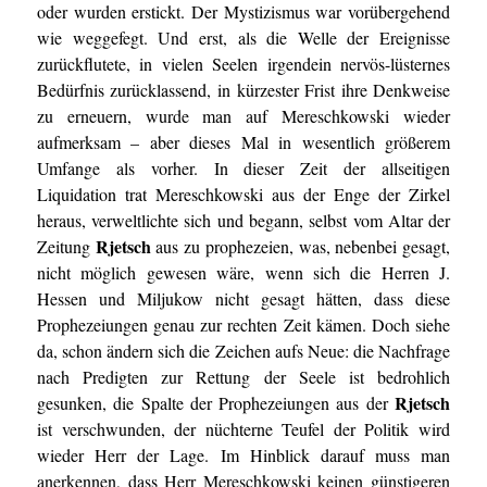
oder wurden erstickt. Der Mystizismus war vorübergehend
wie weggefegt. Und erst, als die Welle der Ereignisse
zurückflutete, in vielen Seelen irgendein nervös-lüsternes
Bedürfnis zurücklassend, in kürzester Frist ihre Denkweise
zu erneuern, wurde man auf Mereschkowski wieder
aufmerksam – aber dieses Mal in wesentlich größerem
Umfange als vorher. In dieser Zeit der allseitigen
Liquidation trat Mereschkowski aus der Enge der Zirkel
heraus, verweltlichte sich und begann, selbst vom Altar der
Rjetsch
Zeitung
aus zu prophezeien, was, nebenbei gesagt,
nicht möglich gewesen wäre, wenn sich die Herren J.
Hessen und Miljukow nicht gesagt hätten, dass diese
Prophezeiungen genau zur rechten Zeit kämen. Doch siehe
da, schon ändern sich die Zeichen aufs Neue: die Nachfrage
nach Predigten zur Rettung der Seele ist bedrohlich
Rjetsch
gesunken, die Spalte der Prophezeiungen aus der
ist verschwunden, der nüchterne Teufel der Politik wird
wieder Herr der Lage. Im Hinblick darauf muss man
anerkennen, dass Herr Mereschkowski keinen günstigeren