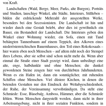
von Kraft.
Landschaften (Wald, Berge, Meer, Parks, alte Burgen), Porträts
und Studien, lauschige Winkel, alte Städte, Interieurs, Stillleben –
bilden die erdrückende Mehrzahl der ausgestellten Werke,
besonders bei den Secessionisten. Die Landschaft ist hin und
wieder durch eine Gestalt belebt, aber dies ist gewöhnlich ein
Bauer, ein Bestandteil der Landschaft. Die Interieurs geben den
Winkel einer Wohnung wieder, ein Sofa, einen mit Tand
behängten Tannenbaum auf einem Teppich, den Alkoven eines
niederösterreichischen Bauernhauses, den Teil eines Rokokosaals –
hier waren eben noch Menschen – auf allem ruht noch der Stempel
ihres Lebens, aber sie selbst sind schon nicht mehr da. Wenn aber
einmal die Straße einer Stadt gezeigt wird, dann unbedingt eine
alte, enge, halbdunkle und ohne Menschen; die dunkel
gewordenen Steine zeugen hier von durchlebten Jahrhunderten.
Wenn es ein Hafen ist, dann ein sonntäglicher, mit ruhenden
Schiffen ohne Menschen. Viel düstere Kirchen, in denen die
betenden Gestalten nur den Eindruck der Weltabgeschiedenheit,
der Ruhe, der Vereinsamung vervollständigen. Da steht eine
Schmiede: Esse, Blasebalg, Amboss, Hämmer, aber die Schmiede
fehlen. Wenn Menschen dargestellt werden, dann nicht in ihrer
Arbeitsumgebung, nicht in ihrer sozialen Funktion, sondern in