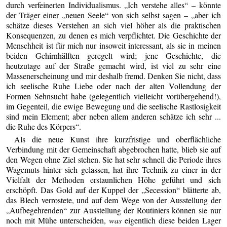
durch verfeinerten Individualismus. „Ich verstehe alles“ – könnte
der Träger einer „neuen Seele“ von sich selbst sagen – „aber ich
schätze dieses Verstehen an sich viel höher als die praktischen
Konsequenzen, zu denen es mich verpflichtet. Die Geschichte der
Menschheit ist für mich nur insoweit interessant, als sie in meinen
beiden Gehirnhälften geregelt wird; jene Geschichte, die
heutzutage auf der Straße gemacht wird, ist viel zu sehr eine
Massenerscheinung und mir deshalb fremd. Denken Sie nicht, dass
ich seelische Ruhe Liebe oder nach der alten Vollendung der
Formen Sehnsucht habe (gelegentlich vielleicht vorübergehend!),
im Gegenteil, die ewige Bewegung und die seelische Rastlosigkeit
sind mein Element; aber neben allem anderen schätze ich sehr ...
die Ruhe des Körpers“.
Als die neue Kunst ihre kurzfristige und oberflächliche
Verbindung mit der Gemeinschaft abgebrochen hatte, blieb sie auf
den Wegen ohne Ziel stehen. Sie hat sehr schnell die Periode ihres
Wagemuts hinter sich gelassen, hat ihre Technik zu einer in der
Vielfalt der Methoden erstaunlichen Höhe geführt und sich
erschöpft. Das Gold auf der Kuppel der „Secession“ blätterte ab,
das Blech verrostete, und auf dem Wege von der Ausstellung der
„Aufbegehrenden“ zur Ausstellung der Routiniers können sie nur
noch mit Mühe unterscheiden,
was
eigentlich diese beiden Lager