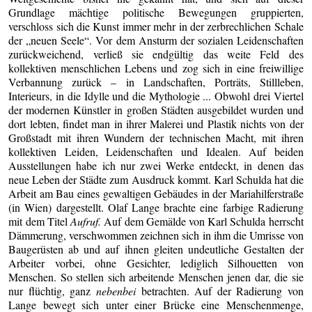
Grundlage mächtige politische Bewegungen gruppierten,
verschloss sich die Kunst immer mehr in der zerbrechlichen Schale
der „neuen Seele“. Vor dem Ansturm der sozialen Leidenschaften
zurückweichend, verließ sie endgültig das weite Feld des
kollektiven menschlichen Lebens und zog sich in eine freiwillige
Verbannung zurück – in Landschaften, Porträts, Stillleben,
Interieurs, in die Idylle und die Mythologie ... Obwohl drei Viertel
der modernen Künstler in großen Städten ausgebildet wurden und
dort lebten, findet man in ihrer Malerei und Plastik nichts von der
Großstadt mit ihren Wundern der technischen Macht, mit ihren
kollektiven Leiden, Leidenschaften und Idealen. Auf beiden
Ausstellungen habe ich nur zwei Werke entdeckt, in denen das
neue Leben der Städte zum Ausdruck kommt. Karl Schulda hat die
Arbeit am Bau eines gewaltigen Gebäudes in der Mariahilferstraße
(in Wien) dargestellt. Olaf Lange brachte eine farbige Radierung
mit dem Titel
Aufruf.
Auf dem Gemälde von Karl Schulda herrscht
Dämmerung, verschwommen zeichnen sich in ihm die Umrisse von
Baugerüsten ab und auf ihnen gleiten undeutliche Gestalten der
Arbeiter vorbei, ohne Gesichter, lediglich Silhouetten von
Menschen. So stellen sich arbeitende Menschen jenen dar, die sie
nur flüchtig, ganz
nebenbei
betrachten. Auf der Radierung von
Lange bewegt sich unter einer Brücke eine Menschenmenge,