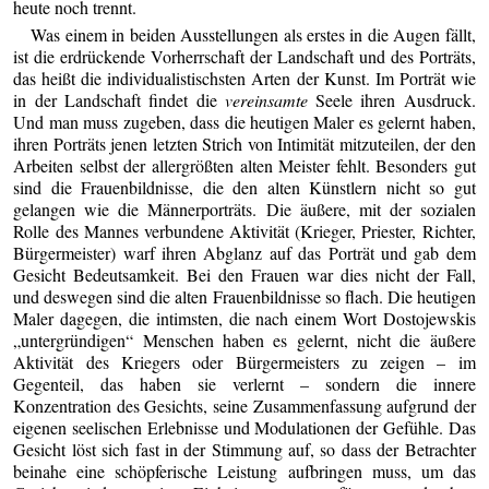
heute noch trennt.
Was einem in beiden Ausstellungen als erstes in die Augen fällt,
ist die erdrückende Vorherrschaft der Landschaft und des Porträts,
das heißt die individualistischsten Arten der Kunst. Im Porträt wie
in der Landschaft findet die
vereinsamte
Seele ihren Ausdruck.
Und man muss zugeben, dass die heutigen Maler es gelernt haben,
ihren Porträts jenen letzten Strich von Intimität mitzuteilen, der den
Arbeiten selbst der allergrößten alten Meister fehlt. Besonders gut
sind die Frauenbildnisse, die den alten Künstlern nicht so gut
gelangen wie die Männerporträts. Die äußere, mit der sozialen
Rolle des Mannes verbundene Aktivität (Krieger, Priester, Richter,
Bürgermeister) warf ihren Abglanz auf das Porträt und gab dem
Gesicht Bedeutsamkeit. Bei den Frauen war dies nicht der Fall,
und deswegen sind die alten Frauenbildnisse so flach. Die heutigen
Maler dagegen, die intimsten, die nach einem Wort Dostojewskis
„untergründigen“ Menschen haben es gelernt, nicht die äußere
Aktivität des Kriegers oder Bürgermeisters zu zeigen – im
Gegenteil, das haben sie verlernt – sondern die innere
Konzentration des Gesichts, seine Zusammenfassung aufgrund der
eigenen seelischen Erlebnisse und Modulationen der Gefühle. Das
Gesicht löst sich fast in der Stimmung auf, so dass der Betrachter
beinahe eine schöpferische Leistung aufbringen muss, um das