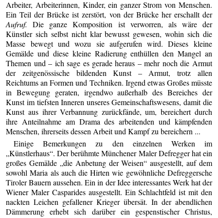
Arbeiter, Arbeiterinnen, Kinder, ein ganzer Strom von Menschen.
Ein Teil der Brücke ist zerstört, von der Brücke her erschallt der
Aufruf.
Die ganze Komposition ist verworren, als wäre der
Künstler sich selbst nicht klar bewusst gewesen, wohin sich die
Masse bewegt und wozu sie aufgerufen wird. Dieses kleine
Gemälde und diese kleine Radierung enthüllen den Mangel an
Themen und – ich sage es gerade heraus – mehr noch die Armut
der zeitgenössische bildenden Kunst – Armut, trotz allen
Reichtums an Formen und Techniken. Irgend etwas Großes müsste
in Bewegung geraten, irgendwo außerhalb des Bereiches der
Kunst im tiefsten Inneren unseres Gemeinschaftswesens, damit die
Kunst aus ihrer Verbannung zurückfände, um, bereichert durch
ihre Anteilnahme am Drama des arbeitenden und kämpfenden
Menschen, ihrerseits dessen Arbeit und Kampf zu bereichern ...
Einige Bemerkungen zu den einzelnen Werken im
„Künstlerhaus“. Der berühmte Münchener Maler Defregger hat ein
großes Gemälde „die Anbetung der Weisen“ ausgestellt, auf dem
sowohl Maria als auch die Hirten wie gewöhnliche Defreggersche
Tiroler Bauern aussehen. Ein in der Idee interessantes Werk hat der
Wiener Maler Casparides ausgestellt. Ein Schlachtfeld ist mit den
nackten Leichen gefallener Krieger übersät. In der abendlichen
Dämmerung erhebt sich darüber ein gespenstischer Christus,