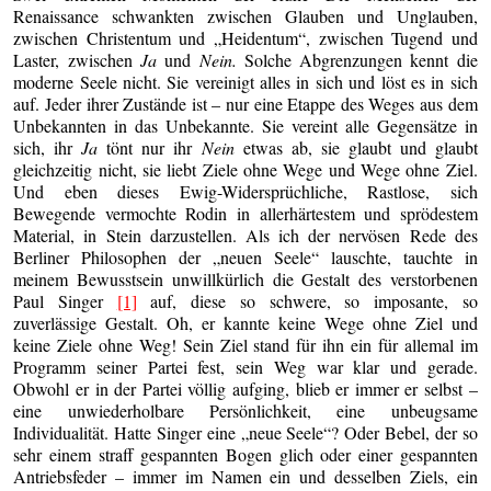
Renaissance schwankten zwischen Glauben und Unglauben,
zwischen Christentum und „Heidentum“, zwischen Tugend und
Laster, zwischen
Ja
und
Nein.
Solche Abgrenzungen kennt die
moderne Seele nicht. Sie vereinigt alles in sich und löst es in sich
auf. Jeder ihrer Zustände ist – nur eine Etappe des Weges aus dem
Unbekannten in das Unbekannte. Sie vereint alle Gegensätze in
sich, ihr
Ja
tönt nur ihr
Nein
etwas ab, sie glaubt und glaubt
gleichzeitig nicht, sie liebt Ziele ohne Wege und Wege ohne Ziel.
Und eben dieses Ewig-Widersprüchliche, Rastlose, sich
Bewegende vermochte Rodin in allerhärtestem und sprödestem
Material, in Stein darzustellen. Als ich der nervösen Rede des
Berliner Philosophen der „neuen Seele“ lauschte, tauchte in
meinem Bewusstsein unwillkürlich die Gestalt des verstorbenen
Paul Singer
[1]
auf, diese so schwere, so imposante, so
zuverlässige Gestalt. Oh, er kannte keine Wege ohne Ziel und
keine Ziele ohne Weg! Sein Ziel stand für ihn ein für allemal im
Programm seiner Partei fest, sein Weg war klar und gerade.
Obwohl er in der Partei völlig aufging, blieb er immer er selbst –
eine unwiederholbare Persönlichkeit, eine unbeugsame
Individualität. Hatte Singer eine „neue Seele“? Oder Bebel, der so
sehr einem straff gespannten Bogen glich oder einer gespannten
Antriebsfeder – immer im Namen ein und desselben Ziels, ein