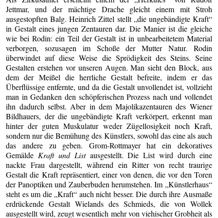
Jettmar, und der mächtige Drache gleicht einem mit Stroh
ausgestopften Balg. Heinrich Zittel stellt „die ungebändigte Kraft“
in Gestalt eines jungen Zentauren dar. Die Manier ist die gleiche
wie bei Rodin: ein Teil der Gestalt ist in unbearbeitetem Material
verborgen, sozusagen im Schoße der Mutter Natur. Rodin
überwindet auf diese Weise die Sprödigkeit des Steins. Seine
Gestalten erstehen vor unseren Augen. Man sieht den Block, aus
dem der Meißel die herrliche Gestalt befreite, indem er das
Überflüssige entfernte, und da die Gestalt unvollendet ist, vollzieht
man in Gedanken den schöpferischen Prozess nach und vollendet
ihn dadurch selbst. Aber in dem Majolikazentauren des Wiener
Bildhauers, der die ungebändigte Kraft verkörpert, erkennt man
hinter der guten Muskulatur weder Zügellosigkeit noch Kraft,
sondern nur die Bemühung des Künstlers, sowohl das eine als auch
das andere zu geben. Grom-Rottmayer hat ein dekoratives
Gemälde
Kraft und List
ausgestellt. Die List wird durch eine
nackte Frau dargestellt, während ein Ritter von recht traurige
Gestalt die Kraft repräsentiert, einer von denen, die vor den Toren
der Panoptiken und Zauberbuden herumstehen. Im „Künstlerhaus“
steht es um die „Kraft“ auch nicht besser. Die durch ihre Ausmaße
erdrückende Gestalt Wielands des Schmieds, die von Wollek
ausgestellt wird, zeugt wesentlich mehr von viehischer Grobheit als