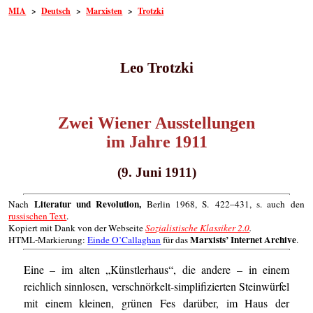
MIA
>
Deutsch
>
Marxisten
>
Trotzki
Leo Trotzki
Zwei Wiener Ausstellungen
im Jahre 1911
(9. Juni 1911)
Literatur und Revolution,
Nach
Berlin 1968, S. 422–431, s. auch den
russischen Text
.
Kopiert mit Dank von der Webseite
Sozialistische Klassiker 2.0
.
Marxists’ Internet Archive
HTML-Markierung:
Einde O’Callaghan
für das
.
Eine – im alten „Künstlerhaus“, die andere – in einem
reichlich sinnlosen, verschnörkelt-simplifizierten Steinwürfel
mit einem kleinen, grünen Fes darüber, im Haus der