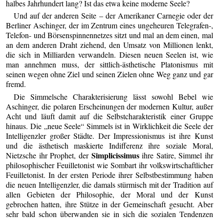
halbes Jahrhundert lang? Ist das etwa keine moderne Seele?
Und auf der anderen Seite – der Amerikaner Carnegie oder der
Berliner Aschinger, der im Zentrum eines ungeheuren Telegrafen-,
Telefon- und Börsenspinnennetzes sitzt und mal an dem einen, mal
an dem anderen Draht ziehend, den Umsatz von Millionen lenkt,
die sich in Milliarden verwandeln. Diesen neuen Seelen ist, wie
man annehmen muss, der sittlich-ästhetische Platonismus mit
seinen wegen ohne Ziel und seinen Zielen ohne Weg ganz und gar
fremd.
Die Simmelsche Charakterisierung lässt sowohl Bebel wie
Aschinger, die polaren Erscheinungen der modernen Kultur, außer
Acht und läuft damit auf die Selbstcharakteristik einer Gruppe
hinaus. Die „neue Seele“ Simmels ist in Wirklichkeit die Seele der
Intelligenzler großer Städte. Der Impressionismus ist ihre Kunst
und die ästhetisch maskierte Indifferenz ihre soziale Moral,
Simplicissimus
Nietzsche ihr Prophet, der
ihre Satire, Simmel ihr
philosophischer Feuilletonist wie Sombart ihr volkswirtschaftlicher
Feuilletonist. In der ersten Periode ihrer Selbstbestimmung haben
die neuen Intelligenzler, die damals stürmisch mit der Tradition auf
allen Gebieten der Philosophie, der Moral und der Kunst
gebrochen hatten, ihre Stütze in der Gemeinschaft gesucht. Aber
sehr bald schon überwanden sie in sich die sozialen Tendenzen