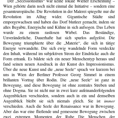
Der „Secessionismus“ war keine lokale Wiener Erscheinung –
Wien gehörte darin noch nicht einmal die Initiative – sondern eine
gesamteuropäische. Die Revolution in der Malerei spiegelte nur die
Revolution im Alltag wider. Gigantische Städte sind
emporgewachsen und haben das Dorf blutleer gemacht, indem sie
alles Begabte, Energische und Kühne in sich aufsogen. Das Leben
wurde zu einem rastlosen Wirbel. Das Beständige,
Unveränderliche, Dauerhafte hat sich spurlos aufgelöst. Die
Bewegung triumphierte über die „Materie“, die sich in tätige
Energie verwandelte. Die sich ewig wandelnde Form verdeckte
den Inhalt, während im subjektiven Strom der Eindrücke auch die
Form ertrank. Es bildete sich ein neuer Menschentyp heraus und
fand seinen neuen Ausdruck in der Kunst des Impressionismus.
Über die neue Kunst und die „neue Seele“ sprach vor kurzem bei
uns in Wien der Berliner Professor Georg Simmel in einem
brillanten Vortrag über Rodin. Die „neue Seele“ ist ganz in
Bewegung, und diese Bewegung ist ohne zentrales Streben und
ohne Dogma. Sie ist nicht nur in zwei kurz aufeinanderfolgenden
Augenblicken verschieden, sondern auch in ein und demselben
Augenblick bleibt sie sich niemals gleich. Sie ist
immer
verschieden. Auch die Seele der Renaissance war in Bewegung.
Aber das war eine fließende und gemessene Bewegung zwischen
zwei extremen Momenten der Ruhe Die Menschen der