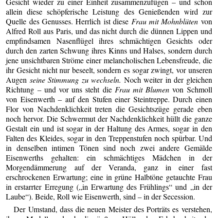
Gesicht wieder zu einer Einheit zusammenzufügen – und schon
allein diese schöpferische Leistung des Genießenden wird zur
Quelle des Genusses. Herrlich ist diese
Frau mit Mohnblüten
von
Alfred Roll aus Paris, und das nicht durch die dünnen Lippen und
empfindsamen Nasenflügel ihres schmächtigen Gesichts oder
durch den zarten Schwung ihres Kinns und Halses, sondern durch
jene unsichtbaren Ströme einer melancholischen Lebensfreude, die
ihr Gesicht nicht nur beseelt, sondern es sogar zwingt, vor unseren
Augen
seine Stimmung zu wechseln.
Noch weiter in der gleichen
Richtung – und vor uns steht die
Frau mit Blumen
von Schmoll
von Eisenwerth – auf den Stufen einer Steintreppe. Durch einen
Flor von Nachdenklichkeit treten die Gesichtszüge gerade eben
noch hervor. Die Schwermut der Nachdenklichkeit hüllt die ganze
Gestalt ein und ist sogar in der Haltung des Armes, sogar in den
Falten des Kleides, sogar in den Treppenstufen noch spürbar. Und
in denselben intimen Tönen sind noch zwei andere Gemälde
Eisenwerths gehalten: ein schmächtiges Mädchen in der
Morgendämmerung auf der Veranda, ganz in einer fast
erschrockenen Erwartung; eine in grüne Halbtöne getauchte Frau
in erstarrter Erregung („in Erwartung des Frühlings“ und „in der
Laube“). Beide, Roll wie Eisenwerth, sind – in der Secession.
Der Umstand, dass die neuen Meister des Porträts es verstehen,