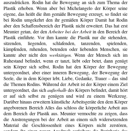
auszudrücken. Rodin hat die Bewegung an sich zum Thema der
Plastik erhoben. Wenn aber bei Michelangelo der Körper seine
eigene, das heißt die ihm gemäße Bewegung erzeugt, so findet sie
bei Rodin umgekehrt den ihr gemäßen Körper Damit hat Rodin
aber den Schaffensbereich der Plastik nicht erweitert. Das hat erst
Meunier getan, der den
Arbeiter bei der Arbeit
in den Bereich der
Plastik einführte. Vor ihm kannte die Plastik nur die stehenden,
sitzenden, liegenden, schlafenden, tanzenden, spielenden,
kämpfenden, ruhenden, betenden oder liebenden Menschen, sie
kannte aber nicht den
werktätigen.
Wenn der Mensch sich im
Ruhestand befindet, wenn er tanzt, liebt oder betet, dann genügt
sein Körper sich selbst, Rodin hat den Körper der Bewegung
untergeordnet, aber einer inneren Bewegung, der Bewegung der
Seele, die in dem Körper lebt. Liebe, Gedanke, Trauer – das sind
die Themen Rodins. Während der Arbeit ist der Körper einem Ziel
untergeordnet, das sich
außerhalb
des Körpers befindet, damit hört
er auf sich selbst zu genügen und wird zu einem Werkzeug.
Darüber hinaus erweitern künstliche Arbeitsgeräte den dem Körper
angeborenen Bereich Alles das schloss die körperliche Arbeit aus
dem Bereich der Plastik aus. Meunier vermochte zu zeigen, dass
die Anstrengungen bei der Arbeit an einem sich widersetzenden
Material die Geschlossenheit eines Körpers nicht zerstören,
sondern ihr einen neuen Ausdruck verleihen; die Peripherie des