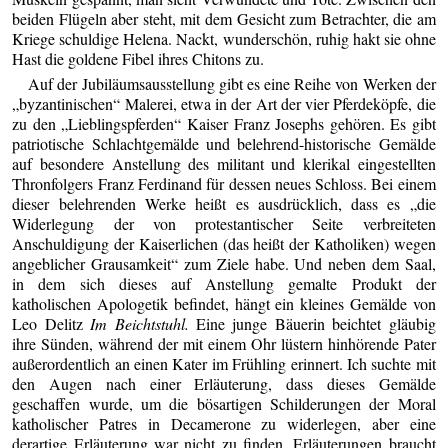
beiden Flügeln aber steht, mit dem Gesicht zum Betrachter, die am
Kriege schuldige Helena. Nackt, wunderschön, ruhig hakt sie ohne
Hast die goldene Fibel ihres Chitons zu.
Auf der Jubiläumsausstellung gibt es eine Reihe von Werken der
„byzantinischen“ Malerei, etwa in der Art der vier Pferdeköpfe, die
zu den „Lieblingspferden“ Kaiser Franz Josephs gehören. Es gibt
patriotische Schlachtgemälde und belehrend-historische Gemälde
auf besondere Anstellung des militant und klerikal eingestellten
Thronfolgers Franz Ferdinand für dessen neues Schloss. Bei einem
dieser belehrenden Werke heißt es ausdrücklich, dass es „die
Widerlegung der von protestantischer Seite verbreiteten
Anschuldigung der Kaiserlichen (das heißt der Katholiken) wegen
angeblicher Grausamkeit“ zum Ziele habe. Und neben dem Saal,
in dem sich dieses auf Anstellung gemalte Produkt der
katholischen Apologetik befindet, hängt ein kleines Gemälde von
Leo Delitz
Im Beichtstuhl.
Eine junge Bäuerin beichtet gläubig
ihre Sünden, während der mit einem Ohr lüstern hinhörende Pater
außerordentlich an einen Kater im Frühling erinnert. Ich suchte mit
den Augen nach einer Erläuterung, dass dieses Gemälde
geschaffen wurde, um die bösartigen Schilderungen der Moral
katholischer Patres in Decamerone zu widerlegen, aber eine
derartige Erläuterung war nicht zu finden. Erläuterungen braucht