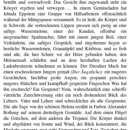
betrübt und vorwurfsvoll. Das Gesicht ihm zugewandt steht ein
Krieger ergeben und verwegen ... In einem Gemüseladen hat
Jehuda Eppstein eine Gruppe von Hilfsarbeitern offensichtlich
während der Mittagspause versammelt. Es ist heiß, die Körper sind
in Schweiß, die vertrockneten Lippen pressen sich gierig an eine
saftige Wassermelone, einer der Kunden, offenbar ein
ausgemachter Spaßmacher, führt mit einem jungen Beil, einer
Verkäuferin, ein saftiges Gespräch, und ringsherum liegen so
herrliche Wassermelonen, Granatäpfel und Kürbisse, und so froh
sind alle, die hier Schutz vor der Hitze gefunden haben, den
Melonensaft schlürfen und an dem herzhaften Lachen der
Ladenbesitzerin teilnehmen zu können. Der Dresdner Mach hat
einen erschrockenen Jungen gemalt
(Der Ängstliche):
ein mageres
Gesichtchen, furchtbar große Augen, ein gespannt gerecktes
mageres Hälschen und krampfhaft gespreizte Fingerchen Was hat
ihn erschreckt? Ein Gespenst? Nein, wahrscheinlich eine schroffe
väterliche Zurechtweisung oder ein noch drohenderer Blick des
Lehrers. Väter und Lehrer sind schrecklicher als alle Gespenster.
Die alte Sage von der schönen Helena erzählt in Farben Alexander
Rothaug auf seinem dreiteiligen Gemälde. Auf dem einen Flügel
die Griechen, auf dem anderen die Trojaner. Die Körper dunkel
und abgehärtet von Sonne und Wind, der Blick konzentriert, die
Muskeln gespannt, man sieht Verwundete und Tote. Zwischen den