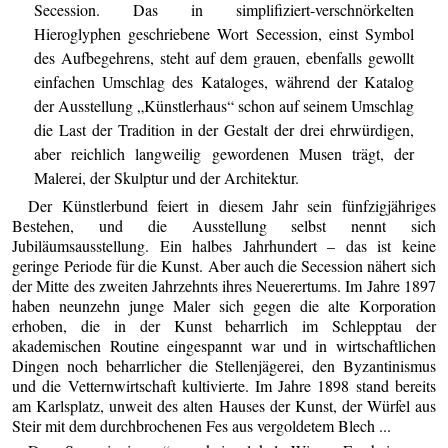
Secession. Das in simplifiziert-verschnörkelten
Hieroglyphen geschriebene Wort Secession, einst Symbol
des Aufbegehrens, steht auf dem grauen, ebenfalls gewollt
einfachen Umschlag des Kataloges, während der Katalog
der Ausstellung „Künstlerhaus“ schon auf seinem Umschlag
die Last der Tradition in der Gestalt der drei ehrwürdigen,
aber reichlich langweilig gewordenen Musen trägt, der
Malerei, der Skulptur und der Architektur.
Der Künstlerbund feiert in diesem Jahr sein fünfzigjähriges
Bestehen, und die Ausstellung selbst nennt sich
Jubiläumsausstellung. Ein halbes Jahrhundert – das ist keine
geringe Periode für die Kunst. Aber auch die Secession nähert sich
der Mitte des zweiten Jahrzehnts ihres Neuerertums. Im Jahre 1897
haben neunzehn junge Maler sich gegen die alte Korporation
erhoben, die in der Kunst beharrlich im Schlepptau der
akademischen Routine eingespannt war und in wirtschaftlichen
Dingen noch beharrlicher die Stellenjägerei, den Byzantinismus
und die Vetternwirtschaft kultivierte. Im Jahre 1898 stand bereits
am Karlsplatz, unweit des alten Hauses der Kunst, der Würfel aus
Steir mit dem durchbrochenen Fes aus vergoldetem Blech ...