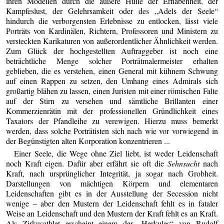
ihren Modellen durch die äußere Hülle der Erhabenheit, der
Kampfeslust, der Gelehrsamkeit oder des „Adels der Seele“
hindurch die verborgensten Erlebnisse zu entlocken, lässt viele
Porträts von Kardinälen, Richtern, Professoren und Ministern zu
versteckten Karikaturen von außerordentlicher Ähnlichkeit werden.
Zum Glück der hochgestellten Auftraggeber ist noch eine
beträchtliche Menge solcher Porträtmalermeister erhalten
geblieben, die es verstehen, einen General mit kühnem Schwung
auf einen Rappen zu setzen, den Umhang eines Admirals sich
großartig blähen zu lassen, einen Juristen mit einer römischen Falte
auf der Stirn zu versehen und sämtliche Brillanten einer
Kommerzienrätin mit der professionellen Gründlichkeit eines
Taxators der Pfandleihe zu verewigen. Hierzu muss bemerkt
werden, dass solche Porträtisten sich nach wie vor vorwiegend in
der Begünstigten alten Korporation konzentrieren ...
Einer Seele, die Wege ohne Ziel liebt, ist weder Leidenschaft
noch Kraft eigen. Dafür aber erfährt sie oft die
Sehnsucht
nach
Kraft, nach ursprünglicher Integrität, ja sogar nach Grobheit.
Darstellungen von mächtigen Körpern und elementaren
Leidenschaften gibt es in der Ausstellung der Secession nicht
wenige – aber den Mustern der Leidenschaft fehlt es in fataler
Weise an Leidenschaft und den Mustern der Kraft fehlt es an Kraft.
Als Zirkusathlet erscheint einem der „Herkules“ von Rudolf