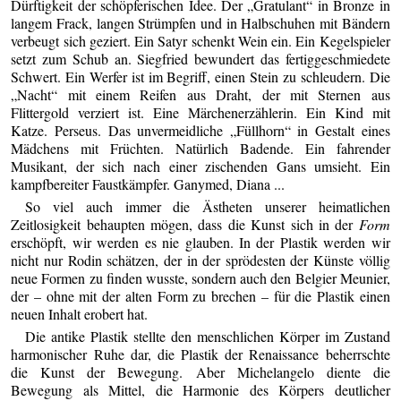
Dürftigkeit der schöpferischen Idee. Der „Gratulant“ in Bronze in
langem Frack, langen Strümpfen und in Halbschuhen mit Bändern
verbeugt sich geziert. Ein Satyr schenkt Wein ein. Ein Kegelspieler
setzt zum Schub an. Siegfried bewundert das fertiggeschmiedete
Schwert. Ein Werfer ist im Begriff, einen Stein zu schleudern. Die
„Nacht“ mit einem Reifen aus Draht, der mit Sternen aus
Flittergold verziert ist. Eine Märchenerzählerin. Ein Kind mit
Katze. Perseus. Das unvermeidliche „Füllhorn“ in Gestalt eines
Mädchens mit Früchten. Natürlich Badende. Ein fahrender
Musikant, der sich nach einer zischenden Gans umsieht. Ein
kampfbereiter Faustkämpfer. Ganymed, Diana ...
So viel auch immer die Ästheten unserer heimatlichen
Zeitlosigkeit behaupten mögen, dass die Kunst sich in der
Form
erschöpft, wir werden es nie glauben. In der Plastik werden wir
nicht nur Rodin schätzen, der in der sprödesten der Künste völlig
neue Formen zu finden wusste, sondern auch den Belgier Meunier,
der – ohne mit der alten Form zu brechen – für die Plastik einen
neuen Inhalt erobert hat.
Die antike Plastik stellte den menschlichen Körper im Zustand
harmonischer Ruhe dar, die Plastik der Renaissance beherrschte
die Kunst der Bewegung. Aber Michelangelo diente die
Bewegung als Mittel, die Harmonie des Körpers deutlicher