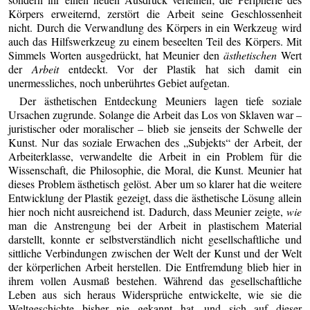
Körpers erweiternd, zerstört die Arbeit seine Geschlossenheit
nicht. Durch die Verwandlung des Körpers in ein Werkzeug wird
auch das Hilfswerkzeug zu einem beseelten Teil des Körpers. Mit
Simmels Worten ausgedrückt, hat Meunier den
ästhetischen
Wert
der
Arbeit
entdeckt. Vor der Plastik hat sich damit ein
unermessliches, noch unberührtes Gebiet aufgetan.
Der ästhetischen Entdeckung Meuniers lagen tiefe soziale
Ursachen zugrunde. Solange die Arbeit das Los von Sklaven war –
juristischer oder moralischer – blieb sie jenseits der Schwelle der
Kunst. Nur das soziale Erwachen des „Subjekts“ der Arbeit, der
Arbeiterklasse, verwandelte die Arbeit in ein Problem für die
Wissenschaft, die Philosophie, die Moral, die Kunst. Meunier hat
dieses Problem ästhetisch gelöst. Aber um so klarer hat die weitere
Entwicklung der Plastik gezeigt, dass die ästhetische Lösung allein
hier noch nicht ausreichend ist. Dadurch, dass Meunier zeigte,
wie
man die Anstrengung bei der Arbeit in plastischem Material
darstellt, konnte er selbstverständlich nicht gesellschaftliche und
sittliche Verbindungen zwischen der Welt der Kunst und der Welt
der körperlichen Arbeit herstellen. Die Entfremdung blieb hier in
ihrem vollen Ausmaß bestehen. Während das gesellschaftliche
Leben aus sich heraus Widersprüche entwickelte, wie sie die
Weltgeschichte bisher nie gekannt hat, und sich auf dieser