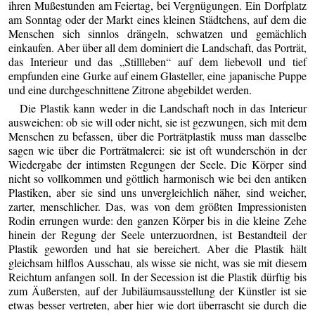
ihren Mußestunden am Feiertag, bei Vergnügungen. Ein Dorfplatz
am Sonntag oder der Markt eines kleinen Städtchens, auf dem die
Menschen sich sinnlos drängeln, schwatzen und gemächlich
einkaufen. Aber über all dem dominiert die Landschaft, das Porträt,
das Interieur und das „Stillleben“ auf dem liebevoll und tief
empfunden eine Gurke auf einem Glasteller, eine japanische Puppe
und eine durchgeschnittene Zitrone abgebildet werden.
Die Plastik kann weder in die Landschaft noch in das Interieur
ausweichen: ob sie will oder nicht, sie ist gezwungen, sich mit dem
Menschen zu befassen, über die Porträtplastik muss man dasselbe
sagen wie über die Porträtmalerei: sie ist oft wunderschön in der
Wiedergabe der intimsten Regungen der Seele. Die Körper sind
nicht so vollkommen und göttlich harmonisch wie bei den antiken
Plastiken, aber sie sind uns unvergleichlich näher, sind weicher,
zarter, menschlicher. Das, was von dem größten Impressionisten
Rodin errungen wurde: den ganzen Körper bis in die kleine Zehe
hinein der Regung der Seele unterzuordnen, ist Bestandteil der
Plastik geworden und hat sie bereichert. Aber die Plastik hält
gleichsam hilflos Ausschau, als wisse sie nicht, was sie mit diesem
Reichtum anfangen soll. In der Secession ist die Plastik dürftig bis
zum Äußersten, auf der Jubiläumsausstellung der Künstler ist sie
etwas besser vertreten, aber hier wie dort überrascht sie durch die