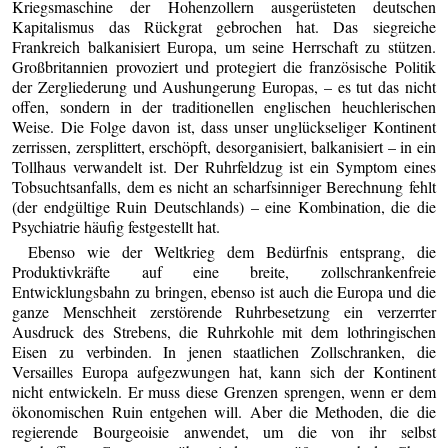
Kriegsmaschine der Hohenzollern ausgerüsteten deutschen
Kapitalismus das Rückgrat gebrochen hat. Das siegreiche
Frankreich balkanisiert Europa, um seine Herrschaft zu stützen.
Großbritannien provoziert und protegiert die französische Politik
der Zergliederung und Aushungerung Europas, – es tut das nicht
offen, sondern in der traditionellen englischen heuchlerischen
Weise. Die Folge davon ist, dass unser unglückseliger Kontinent
zerrissen, zersplittert, erschöpft, desorganisiert, balkanisiert – in ein
Tollhaus verwandelt ist. Der Ruhrfeldzug ist ein Symptom eines
Tobsuchtsanfalls, dem es nicht an scharfsinniger Berechnung fehlt
(der endgültige Ruin Deutschlands) – eine Kombination, die die
Psychiatrie häufig festgestellt hat.
Ebenso wie der Weltkrieg dem Bedürfnis entsprang, die
Produktivkräfte auf eine breite, zollschrankenfreie
Entwicklungsbahn zu bringen, ebenso ist auch die Europa und die
ganze Menschheit zerstörende Ruhrbesetzung ein verzerrter
Ausdruck des Strebens, die Ruhrkohle mit dem lothringischen
Eisen zu verbinden. In jenen staatlichen Zollschranken, die
Versailles Europa aufgezwungen hat, kann sich der Kontinent
nicht entwickeln. Er muss diese Grenzen sprengen, wenn er dem
ökonomischen Ruin entgehen will. Aber die Methoden, die die
regierende Bourgeoisie anwendet, um die von ihr selbst