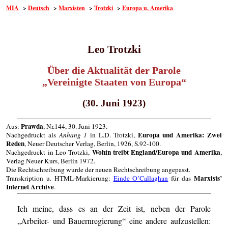
MIA
>
Deutsch
>
Marxisten
>
Trotzki
>
Europa u. Amerika
Leo Trotzki
Über die Aktualität der Parole
„Vereinigte Staaten von Europa“
(30. Juni 1923)
Prawda
Aus:
, Nr.144, 30. Juni 1923.
Europa und Amerika: Zwei
Nachgedruckt als
Anhang 1
in L.D. Trotzki,
Reden
, Neuer Deutscher Verlag, Berlin, 1926, S.92-100.
Wohin treibt England/Europa und Amerika
Nachgedruckt in Leo Trotzki,
,
Verlag Neuer Kurs, Berlin 1972.
Die Rechtschreibung wurde der neuen Rechtschreibung angepasst.
Marxists’
Transkription u. HTML-Markierung:
Einde O’Callaghan
für das
Internet Archive
.
Ich meine, dass es an der Zeit ist, neben der Parole
„Arbeiter- und Bauernregierung“ eine andere aufzustellen: