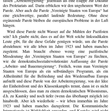
fassen „Arbeiterregierung“ jedenfalls als eine Etappe zur Diktatur
des Proletariats auf. Darin erblicken wir den ungeheuren Wert der
Parole. Aber auch die Parole „Vereinigte Staaten von Europa“ hat
eine gleichwertige, parallel laufende Bedeutung. Ohne diese
ergänzende Parole bleiben die europäischen Probleme in der Luft
hängen.
Wird diese Parole nicht Wasser auf die Mühlen der Pazifisten
sein? Ich glaube nicht, dass es auf der Welt solche linksradikalen
Leute gibt, für die diese Gefahr genügen würde, um die Parole
abzulehnen: wir alle leben im Jahre 1923 und haben manches
zugelernt. Man braucht ebenso wenig eine pazifistische
Missdeutung der „Vereinigten Staaten von Europa“ zu fürchten,
wie die demokratischsozialrevolutionäre Auffassung der Parole
„Arbeiter- und Bauernregierung“. Freilich, wenn man Vereinigte
Staaten von Europa als ein selbständiges Programm, als ein
Allheilmittel für die Befriedung und den Wiederaufbau Europa
aufstellt und diese Parole von der Arbeiterregierung, von der Idee
der Einheitsfront und des Klassenkampfes trennt, dann ist es nicht
ausgeschlossen, dass man zu einem demokratischen Wilsonismus,
d.h. zu Kautsky und noch tiefer (wenn das überhaupt möglich ist)
hinabrollt. Aber ich wiederhole – wir leben immerhin im Jahre
1923 und haben manches dazugelernt. Die Kommunistische
Internationale ist Wirklichkeit geworden, und Kautsky wird nicht