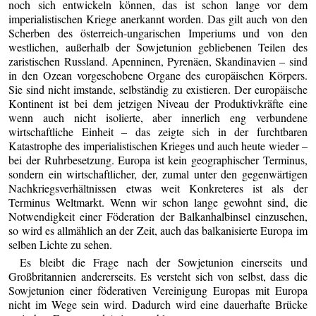
noch sich entwickeln können, das ist schon lange vor dem
imperialistischen Kriege anerkannt worden. Das gilt auch von den
Scherben des österreich-ungarischen Imperiums und von den
westlichen, außerhalb der Sowjetunion gebliebenen Teilen des
zaristischen Russland. Apenninen, Pyrenäen, Skandinavien – sind
in den Ozean vorgeschobene Organe des europäischen Körpers.
Sie sind nicht imstande, selbständig zu existieren. Der europäische
Kontinent ist bei dem jetzigen Niveau der Produktivkräfte eine
wenn auch nicht isolierte, aber innerlich eng verbundene
wirtschaftliche Einheit – das zeigte sich in der furchtbaren
Katastrophe des imperialistischen Krieges und auch heute wieder –
bei der Ruhrbesetzung. Europa ist kein geographischer Terminus,
sondern ein wirtschaftlicher, der, zumal unter den gegenwärtigen
Nachkriegsverhältnissen etwas weit Konkreteres ist als der
Terminus Weltmarkt. Wenn wir schon lange gewohnt sind, die
Notwendigkeit einer Föderation der Balkanhalbinsel einzusehen,
so wird es allmählich an der Zeit, auch das balkanisierte Europa im
selben Lichte zu sehen.
Es bleibt die Frage nach der Sowjetunion einerseits und
Großbritannien andererseits. Es versteht sich von selbst, dass die
Sowjetunion einer föderativen Vereinigung Europas mit Europa
nicht im Wege sein wird. Dadurch wird eine dauerhafte Brücke