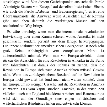
einschlagen wird. Von diesem Gesichtspunkte aus steht die Parole
„Vereinigte Staaten von Europa“ auf derselben historischen Ebene,
wie auch die Parole „Arbeiter- und Bauernregierung“; es ist eine
Übergangsparole, die Auswege weist, Aussichten auf de Rettung
gibt, und eben dadurch die werktätigen Massen auf den
revolutionären Weg bringt.
Es wäre unrichtig, wenn man die internationale revolutionäre
Entwicklung über einen Kamm scheren wollte. Amerika ist nicht
geschwächt, sondern gestärkt aus dem Kriege hervorgegangen.
Die innere Stabilität der amerikanischen Bourgeoisie ist noch sehr
groß. Seine Abhängigkeit vom europäischen Markt ist
außerordentlich minimal. Wenn man von Europa absieht, – dann
rücken die Aussichten für eine Revolution in Amerika in die Ferne
von Jahrzehnten. Ist daraus der Schluss zu ziehen, dass die
Revolution in Europa sich nach Amerika richten müsse? Gewiss
nicht. Wenn das zurückgebliebene Russland auf die Revolution in
Europa nicht gewartet hat (und auch nicht warten konnte), dann
hat Europa um so weniger Ursache, auf die Revolution in Amerika
zu warten. Das vom kapitalistischen Amerika, in der ersten Zeit
vielleicht auch von England blockierte Arbeiter- und Bauerneuropa
wird sich auf der Grundlage eines engen militärischen und
wirtschaftlichen Bündnisses halten und entwickeln können.