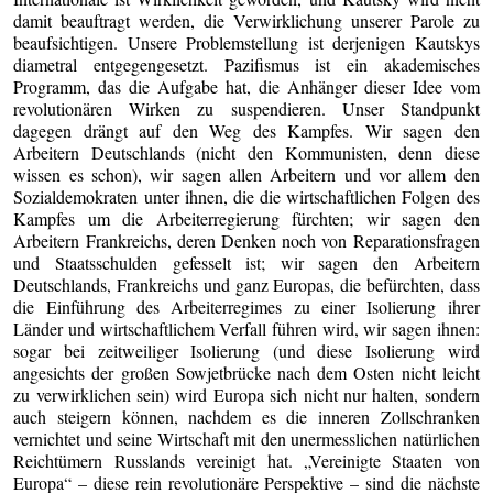
damit beauftragt werden, die Verwirklichung unserer Parole zu
beaufsichtigen. Unsere Problemstellung ist derjenigen Kautskys
diametral entgegengesetzt. Pazifismus ist ein akademisches
Programm, das die Aufgabe hat, die Anhänger dieser Idee vom
revolutionären Wirken zu suspendieren. Unser Standpunkt
dagegen drängt auf den Weg des Kampfes. Wir sagen den
Arbeitern Deutschlands (nicht den Kommunisten, denn diese
wissen es schon), wir sagen allen Arbeitern und vor allem den
Sozialdemokraten unter ihnen, die die wirtschaftlichen Folgen des
Kampfes um die Arbeiterregierung fürchten; wir sagen den
Arbeitern Frankreichs, deren Denken noch von Reparationsfragen
und Staatsschulden gefesselt ist; wir sagen den Arbeitern
Deutschlands, Frankreichs und ganz Europas, die befürchten, dass
die Einführung des Arbeiterregimes zu einer Isolierung ihrer
Länder und wirtschaftlichem Verfall führen wird, wir sagen ihnen:
sogar bei zeitweiliger Isolierung (und diese Isolierung wird
angesichts der großen Sowjetbrücke nach dem Osten nicht leicht
zu verwirklichen sein) wird Europa sich nicht nur halten, sondern
auch steigern können, nachdem es die inneren Zollschranken
vernichtet und seine Wirtschaft mit den unermesslichen natürlichen
Reichtümern Russlands vereinigt hat. „Vereinigte Staaten von
Europa“ – diese rein revolutionäre Perspektive – sind die nächste