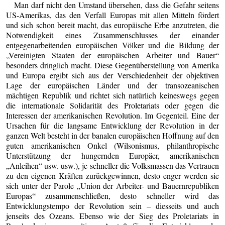
Man darf nicht den Umstand übersehen, dass die Gefahr seitens
US-Amerikas, das den Verfall Europas mit allen Mitteln fördert
und sich schon bereit macht, das europäische Erbe anzutreten, die
Notwendigkeit eines Zusammenschlusses der einander
entgegenarbeitenden europäischen Völker und die Bildung der
„Vereinigten Staaten der europäischen Arbeiter und Bauer“
besonders dringlich macht. Diese Gegenüberstellung von Amerika
und Europa ergibt sich aus der Verschiedenheit der objektiven
Lage der europäischen Länder und der transozeanischen
mächtigen Republik und richtet sich natürlich keineswegs gegen
die internationale Solidarität des Proletariats oder gegen die
Interessen der amerikanischen Revolution. Im Gegenteil. Eine der
Ursachen für die langsame Entwicklung der Revolution in der
ganzen Welt besteht in der banalen europäischen Hoffnung auf den
guten amerikanischen Onkel (Wilsonismus, philanthropische
Unterstützung der hungernden Europäer, amerikanischen
„Anleihen“ usw. usw.), je schneller die Volksmassen das Vertrauen
zu den eigenen Kräften zurückgewinnen, desto enger werden sie
sich unter der Parole „Union der Arbeiter- und Bauernrepubliken
Europas“ zusammenschließen, desto schneller wird das
Entwicklungstempo der Revolution sein – diesseits und auch
jenseits des Ozeans. Ebenso wie der Sieg des Proletariats in