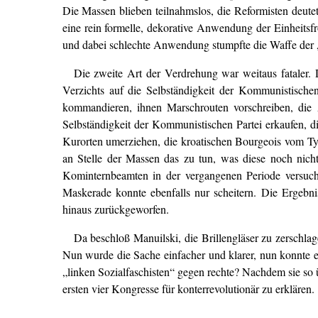
Die Massen blieben teilnahmslos, die Reformisten deutet
eine rein formelle, dekorative Anwendung der Einheitsf
und dabei schlechte Anwendung stumpfte die Waffe der „
Die zweite Art der Verdrehung war weitaus fataler. 
Verzichts auf die Selbständigkeit der Kommunistische
kommandieren, ihnen Marschrouten vorschreiben, die 
Selbständigkeit der Kommunistischen Partei erkaufen, di
Kurorten umerziehen, die kroatischen Bourgeois vom T
an Stelle der Massen das zu tun, was diese noch nicht 
Kominternbeamten in der vergangenen Periode versuc
Maskerade konnte ebenfalls nur scheitern. Die Ergebni
hinaus zurückgeworfen.
Da beschloß Manuilski, die Brillengläser zu zerschla
Nun wurde die Sache einfacher und klarer, nun konnte es
„linken Sozialfaschisten“ gegen rechte? Nachdem sie so
ersten vier Kongresse für konterrevolutionär zu erklären.