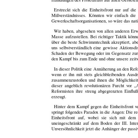
Erstreckt sich die Einheitsfront nur auf di
Mißverständnisses. Könnten wir einfach die
Gewerkschaftsorganisationen, so wäre das natür
Wir haben, abgesehen von allen anderen Erwä
Masse aufzustellen. Bei richtiger Taktik kön
über die beste Schwimmtechnik akzeptiert, abe
uns selbstverständlich eine gewisse Aktionsd
Schaden der Bewegung oder im Gegensatz zur 
den Kampf bis zum Ende und ohne unsere zeitw
In dieser Politik eine Annäherung an den Ref
wenn er ihn mit stets gleichbleibenden Ausdr
zusammenzustoßen und ihnen die Möglichkeit
dieser angeblich revolutionären Furcht vor 
Reformisten ihre streng abgegrenzten Einflu
erzeugt.
Hinter dem Kampf gegen die Einheitsfront ve
springt folgendes Paradox in die Augen: Die re
Einheitsfront auf, wobei sie sich mit dem
uneingeschränkt auf dem Boden der III. Intern
Unversöhnlichkeit jetzt die Anhänger der passi