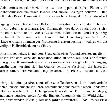
e Arbeitermassen oder bezieht sie auch die opportunistischen Führer ein?
 Arbeitermassen um unser Banner und unsere Losungen scharen ... unt
lich das Beste. Dann würde sich aber auch die Frage der Einheitsfront selbs
gungen, das Interesse, die Reformisten aus ihren Zufluchtsstätten herau
nen wir dabei nur gewinnen. Der Kommunist, der davor zaudert oder sich
r nicht riskiert, sich ins Wasser zu stürzen. Indem wir mit den übrigen Or
isziplin auf. Doch kann es hier keine absolute Disziplin geben. In dem
Lage und zur Stimmung der Massen zu bremsen beginnen, wahren wir uns a
eiligen Halbverbündeten zu führen.
ormismus zu sehen, ist nur vom Standpunkt eines Journalisten aus möglich, 
ücken kritisiert, ohne die Redaktionsstube zu verlassen, und sich fürch
 zu geben, Kommunisten und Reformisten unter den gleichen Bedingung
„Annäherung“ verbirgt sich im Grunde politische Passivität, die jenen
ßkreise haben, ihre Versammlungsbesucher, ihre Presse, und all das zus
rbirgt sich eine passive, unentschlossene Tendenz, maskiert durch verbal
chten Parteielemente mit ihren zentristischen und pazifistischen Tendenzen 
 Banner revolutionärer Unbeugsamkeit verhüllen. Die Elemente dagegen
ationale standen, treten für die Einheitsfronttaktik ein. In Wirklichkei
5 Jahre Komintern
ven, abwartenden Taktik. (Trotzki:
, S.345-378 der rus