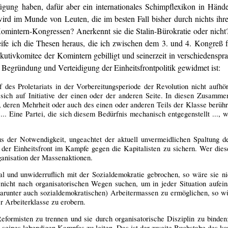
fügung haben, dafür aber ein internationales Schimpflexikon in Hä
wird im Munde von Leuten, die im besten Fall bisher durch nichts ih
r Komintern-Kongressen? Anerkennt sie die Stalin-Bürokratie oder nic
ife ich die Thesen heraus, die ich zwischen dem 3. und 4. Kongreß fü
utivkomitee der Komintern gebilligt und seinerzeit in verschiedensp
r Begründung und Verteidigung der Einheitsfrontpolitik gewidmet ist:
 des Proletariats in der Vorbereitungsperiode der Revolution nicht auf
sich auf Initiative der einen oder der anderen Seite. In diesen Zusammen
 deren Mehrheit oder auch des einen oder anderen Teils der Klasse berühr
... Eine Partei, die sich diesem Bedürfnis mechanisch entgegenstellt ...,
us der Notwendigkeit, ungeachtet der aktuell unvermeidlichen Spaltung de
 der Einheitsfront im Kampfe gegen die Kapitalisten zu sichern. Wer diese
ganisation der Massenaktionen.
al und unwiderruflich mit der Sozialdemokratie gebrochen, so wäre sie ni
icht nach organisatorischen Wegen suchen, um in jeder Situation aufe
runter auch sozialdemokratischen) Arbeitermassen zu ermöglichen, so wür
 Arbeiterklasse zu erobern.
formisten zu trennen und sie durch organisatorische Disziplin zu binden;
n seines lebendigen Kampfes zu leiten. Das ist der zweite Buchstabe des 