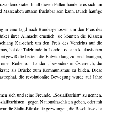
zialdemokratie. In all diesen Fällen handelte es sich um
und Massenbewußtsein fruchtbar sein kann. Durch häufige
rung in eine Jagd nach Bundesgenossen um den Preis des
kel ihrer Allmacht ernstlich, sie könnten die Klassen
schiang Kai-schek um den Preis des Verzichts auf die
ismus, bei der Tafelrunde in London oder in kaukasischen
i gewiß die besten: die Entwicklung zu beschleunigen,
n einer Reihe von Ländern, besonders in Österreich, die
okratie als Brücke zum Kommunismus zu bilden. Diese
tastrophal. die revolutionäre Bewegung wurde auf Jahre
mmen sich und seine Freunde, „Sozialfaschist“ zu nennen.
zialfaschisten“ gegen Nationalfaschisten geben, oder mit
war die Stalin-Bürokratie gezwungen, die Beschlüsse der