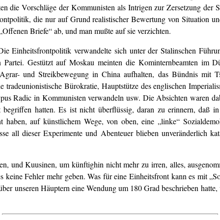
en die Vorschläge der Kommunisten als Intrigen zur Zersetzung der So
rontpolitik, die nur auf Grund realistischer Bewertung von Situation 
Offenen Briefe“ ab, und man mußte auf sie verzichten.
Die Einheitsfrontpolitik verwandelte sich unter der Stalinschen Füh
n Partei. Gestützt auf Moskau meinten die Kominternbeamten im Dün
Agrar- und Streikbewegung in China aufhalten, das Bündnis mit T
e tradeunionistische Bürokratie, Hauptstütze des englischen Imperial
ypus Radic in Kommunisten verwandeln usw. Die Absichten waren dabe
begriffen hatten. Es ist nicht überflüssig, daran zu erinnern, daß i
ht haben, auf künstlichem Wege, von oben, eine „linke“ Sozialdem
sse all dieser Experimente und Abenteuer blieben unveränderlich ka
gen, und Kuusinen, um künftighin nicht mehr zu irren, alles, ausgeno
 keine Fehler mehr geben. Was für eine Einheitsfront kann es mit „So
 über unseren Häuptern eine Wendung um 180 Grad beschrieben hatte, 