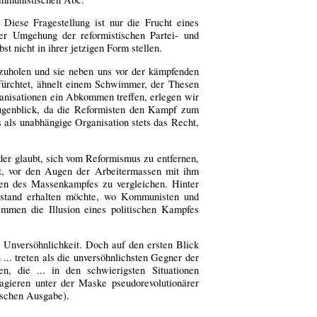
 Diese Fragestellung ist nur die Frucht eines
er Umgehung der reformistischen Partei- und
t nicht in ihrer jetzigen Form stellen.
szuholen und sie neben uns vor der kämpfenden
 fürchtet, ähnelt einem Schwimmer, der Thesen
ganisationen ein Abkommen treffen, erlegen wir
 Augenblick, da die Reformisten den Kampf zum
ls unabhängige Organisation stets das Recht,
der glaubt, sich vom Reformismus zu entfernen,
tet, vor den Augen der Arbeitermassen mit ihm
en des Massenkampfes zu vergleichen. Hinter
 Zustand erhalten möchte, wo Kommunisten und
ammen die Illusion eines politischen Kampfes
e Unversöhnlichkeit. Doch auf den ersten Blick
... treten als die unversöhnlichsten Gegner der
, die ... in den schwierigsten Situationen
t agieren unter der Maske pseudorevolutionärer
sischen Ausgabe).