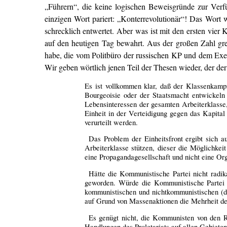
„Führern“, die keine logischen Beweisgründe zur Ver
einzigen Wort pariert: „Konterrevolutionär“! Das Wort 
schrecklich entwertet. Aber was ist mit den ersten vie
auf den heutigen Tag bewahrt. Aus der großen Zahl gre
habe, die vom Politbüro der russischen KP und dem Exek
Wir geben wörtlich jenen Teil der Thesen wieder, der de
Es ist vollkommen klar, daß der Klassenkampf
Bourgeoisie oder der Staatsmacht entwickeln 
Lebensinteressen der gesamten Arbeiterklasse,
Einheit in der Verteidigung gegen das Kapital 
verurteilt werden.
Das Problem der Einheitsfront ergibt sich a
Arbeiterklasse stützen, dieser die Möglichkeit
eine Propagandagesellschaft und nicht eine Or
Hätte die Kommunistische Partei nicht radik
geworden. Würde die Kommunistische Partei n
kommunistischen und nichtkommunistischen (da
auf Grund von Massenaktionen die Mehrheit der
Es genügt nicht, die Kommunisten von den Re
Handlungen des Proletariats auf allen Gebiete