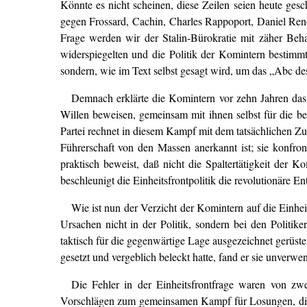
Könnte es nicht scheinen, diese Zeilen seien heute ge
gegen Frossard, Cachin, Charles Rappoport, Daniel Re
Frage werden wir der Stalin-Bürokratie mit zäher Beharr
widerspiegelten und die Politik der Komintern bestimm
sondern, wie im Text selbst gesagt wird, um das „Abc d
Demnach erklärte die Komintern vor zehn Jahren das 
Willen beweisen, gemeinsam mit ihnen selbst für die b
Partei rechnet in diesem Kampf mit dem tatsächlichen Zus
Führerschaft von den Massen anerkannt ist; sie konfro
praktisch beweist, daß nicht die Spaltertätigkeit der
beschleunigt die Einheitsfrontpolitik die revolutionäre E
Wie ist nun der Verzicht der Komintern auf die Einhei
Ursachen nicht in der Politik, sondern bei den Politike
taktisch für die gegenwärtige Lage ausgezeichnet gerüste
gesetzt und vergeblich beleckt hatte, fand er sie unverwen
Die Fehler in der Einheitsfrontfrage waren von zw
Vorschlägen zum gemeinsamen Kampf für Losungen, die 