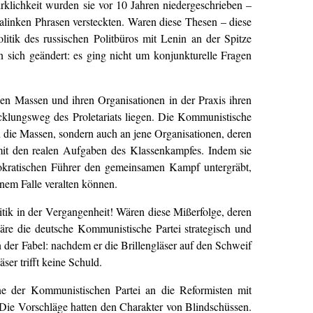
klichkeit wurden sie vor 10 Jahren niedergeschrieben –
ralinken Phrasen versteckten. Waren diese Thesen – diese
olitik des russischen Politbüros mit Lenin an der Spitze
 sich geändert: es ging nicht um konjunkturelle Fragen
en Massen und ihren Organisationen in der Praxis ihren
cklungsweg des Proletariats liegen. Die Kommunistische
an die Massen, sondern auch an jene Organisationen, deren
 mit den realen Aufgaben des Klassenkampfes. Indem sie
emokratischen Führer den gemeinsamen Kampf untergräbt,
inem Falle veralten können.
itik in der Vergangenheit! Wären diese Mißerfolge, deren
 wäre die deutsche Kommunistische Partei strategisch und
n der Fabel: nachdem er die Brillengläser auf den Schweif
ser trifft keine Schuld.
ane der Kommunistischen Partei an die Reformisten mit
ie Vorschläge hatten den Charakter von Blindschüssen.