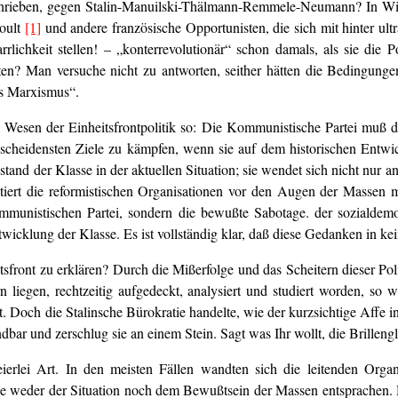
schrieben, gegen Stalin-Manuilski-Thälmann-Remmele-Neumann? In Wir
noult
[1]
und andere französische Opportunisten, die sich mit hinter ult
lichkeit stellen! – „konterrevolutionär“ schon damals, als sie die P
ten? Man versuche nicht zu antworten, seither hätten die Bedingungen
es Marxismus“.
Wesen der Einheitsfrontpolitik so: Die Kommunistische Partei muß d
escheidensten Ziele zu kämpfen, wenn sie auf dem historischen Entwi
tand der Klasse in der aktuellen Situation; sie wendet sich nicht nur 
ntiert die reformistischen Organisationen vor den Augen der Massen
 Kommunistischen Partei, sondern die bewußte Sabotage. der soziald
ntwicklung der Klasse. Es ist vollständig klar, daß diese Gedanken in ke
tsfront zu erklären? Durch die Mißerfolge und das Scheitern dieser Pol
rn liegen, rechtzeitig aufgedeckt, analysiert und studiert worden, so
t. Doch die Stalinsche Bürokratie handelte, wie der kurzsichtige Affe i
dbar und zerschlug sie an einem Stein. Sagt was Ihr wollt, die Brillenglä
eierlei Art. In den meisten Fällen wandten sich die leitenden Org
weder der Situation noch dem Bewußtsein der Massen entsprachen. D