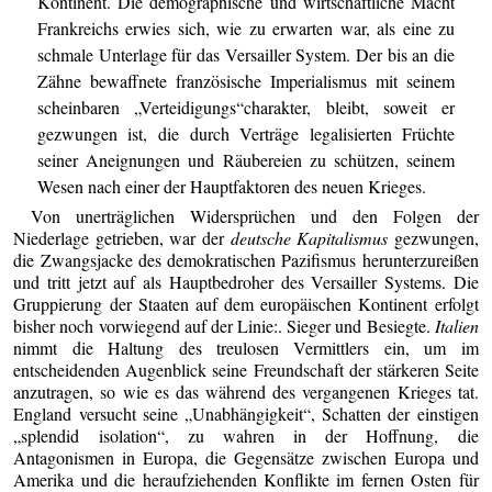
Kontinent. Die demographische und wirtschaftliche Macht
Frankreichs erwies sich, wie zu erwarten war, als eine zu
schmale Unterlage für das Versailler System. Der bis an die
Zähne bewaffnete französische Imperialismus mit seinem
scheinbaren „Verteidigungs“charakter, bleibt, soweit er
gezwungen ist, die durch Verträge legalisierten Früchte
seiner Aneignungen und Räubereien zu schützen, seinem
Wesen nach einer der Hauptfaktoren des neuen Krieges.
Von unerträglichen Widersprüchen und den Folgen der
Niederlage getrieben, war der
deutsche Kapitalismus
gezwungen,
die Zwangsjacke des demokratischen Pazifismus herunterzureißen
und tritt jetzt auf als Hauptbedroher des Versailler Systems. Die
Gruppierung der Staaten auf dem europäischen Kontinent erfolgt
bisher noch vorwiegend auf der Linie:. Sieger und Besiegte.
Italien
nimmt die Haltung des treulosen Vermittlers ein, um im
entscheidenden Augenblick seine Freundschaft der stärkeren Seite
anzutragen, so wie es das während des vergangenen Krieges tat.
England versucht seine „Unabhängigkeit“, Schatten der einstigen
„splendid isolation“, zu wahren in der Hoffnung, die
Antagonismen in Europa, die Gegensätze zwischen Europa und
Amerika und die heraufziehenden Konflikte im fernen Osten für