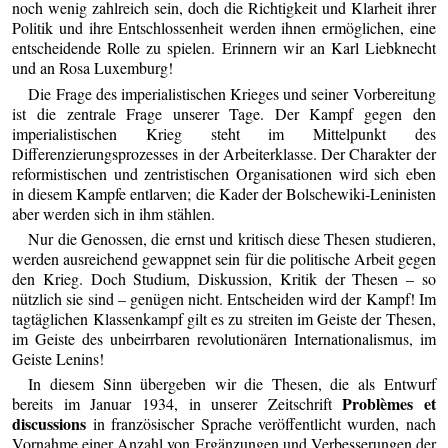
noch wenig zahlreich sein, doch die Richtigkeit und Klarheit ihrer
Politik und ihre Entschlossenheit werden ihnen ermöglichen, eine
entscheidende Rolle zu spielen. Erinnern wir an Karl Liebknecht
und an Rosa Luxemburg!
Die Frage des imperialistischen Krieges und seiner Vorbereitung
ist die zentrale Frage unserer Tage. Der Kampf gegen den
imperialistischen Krieg steht im Mittelpunkt des
Differenzierungsprozesses in der Arbeiterklasse. Der Charakter der
reformistischen und zentristischen Organisationen wird sich eben
in diesem Kampfe entlarven; die Kader der Bolschewiki-Leninisten
aber werden sich in ihm stählen.
Nur die Genossen, die ernst und kritisch diese Thesen studieren,
werden ausreichend gewappnet sein für die politische Arbeit gegen
den Krieg. Doch Studium, Diskussion, Kritik der Thesen – so
nützlich sie sind – genügen nicht. Entscheiden wird der Kampf! Im
tagtäglichen Klassenkampf gilt es zu streiten im Geiste der Thesen,
im Geiste des unbeirrbaren revolutionären Internationalismus, im
Geiste Lenins!
In diesem Sinn übergeben wir die Thesen, die als Entwurf
Problèmes et
bereits im Januar 1934, in unserer Zeitschrift
discussions
in französischer Sprache veröffentlicht wurden, nach
Vornahme einer Anzahl von Ergänzungen und Verbesserungen der