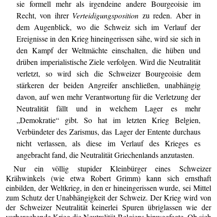
sie formell mehr als irgendeine andere Bourgeoisie im
Recht, von ihrer
Verteidigungsposition
zu reden. Aber in
dem Augenblick, wo die Schweiz sich im Verlauf der
Ereignisse in den Krieg hineingerissen sähe, wird sie sich in
den Kampf der Weltmächte einschalten, die hüben und
drüben imperialistische Ziele verfolgen. Wird die Neutralität
verletzt, so wird sich die Schweizer Bourgeoisie dem
stärkeren der beiden Angreifer anschließen, unabhängig
davon, auf wen mehr Verantwortung für die Verletzung der
Neutralität fällt und in welchem Lager es mehr
„Demokratie“ gibt. So hat im letzten Krieg Belgien,
Verbündeter des Zarismus, das Lager der Entente durchaus
nicht verlassen, als diese im Verlauf des Krieges es
angebracht fand, die Neutralität Griechenlands anzutasten.
Nur ein völlig stupider Kleinbürger eines Schweizer
Krähwinkels (wie etwa Robert Grimm) kann sich ernsthaft
einbilden, der Weltkrieg, in den er hineingerissen wurde, sei Mittel
zum Schutz der Unabhängigkeit der Schweiz. Der Krieg wird von
der Schweizer Neutralität keinerlei Spuren übriglassen wie der
vorhergehende Krieg die Neutralität Belgiens hinwegfegte. Ob sich