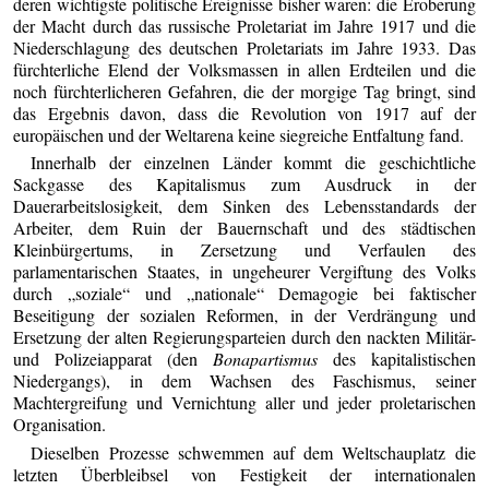
deren wichtigste politische Ereignisse bisher waren: die Eroberung
der Macht durch das russische Proletariat im Jahre 1917 und die
Niederschlagung des deutschen Proletariats im Jahre 1933. Das
fürchterliche Elend der Volksmassen in allen Erdteilen und die
noch fürchterlicheren Gefahren, die der morgige Tag bringt, sind
das Ergebnis davon, dass die Revolution von 1917 auf der
europäischen und der Weltarena keine siegreiche Entfaltung fand.
Innerhalb der einzelnen Länder kommt die geschichtliche
Sackgasse des Kapitalismus zum Ausdruck in der
Dauerarbeitslosigkeit, dem Sinken des Lebensstandards der
Arbeiter, dem Ruin der Bauernschaft und des städtischen
Kleinbürgertums, in Zersetzung und Verfaulen des
parlamentarischen Staates, in ungeheurer Vergiftung des Volks
durch „soziale“ und „nationale“ Demagogie bei faktischer
Beseitigung der sozialen Reformen, in der Verdrängung und
Ersetzung der alten Regierungsparteien durch den nackten Militär-
und Polizeiapparat (den
Bonapartismus
des kapitalistischen
Niedergangs), in dem Wachsen des Faschismus, seiner
Machtergreifung und Vernichtung aller und jeder proletarischen
Organisation.
Dieselben Prozesse schwemmen auf dem Weltschauplatz die
letzten Überbleibsel von Festigkeit der internationalen