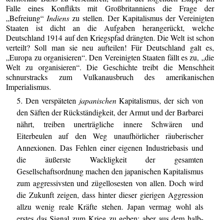
Falle eines Konflikts mit Großbritanniens die Frage der
„Befreiung“
Indiens
zu stellen. Der Kapitalismus der Vereinigten
Staaten ist dicht an die Aufgaben herangerückt, welche
Deutschland 1914 auf den Kriegspfad drängten. Die Welt ist schon
verteilt? Soll man sie neu aufteilen! Für Deutschland galt es,
„Europa zu organisieren“. Den Vereinigten Staaten fällt es zu, „die
Welt zu organisieren“. Die Geschichte treibt die Menschheit
schnurstracks zum Vulkanausbruch des amerikanischen
Imperialismus.
5. Den verspäteten
japanischen
Kapitalismus, der sich von
den Säften der Rückständigkeit, der Armut und der Barbarei
nährt, treiben unerträgliche innere Schwären und
Eiterbeulen auf den Weg unaufhörlicher räuberischer
Annexionen. Das Fehlen einer eigenen Industriebasis und
die äußerste Wackligkeit der gesamten
Gesellschaftsordnung machen den japanischen Kapitalismus
zum aggressivsten und zügellosesten von allen. Doch wird
die Zukunft zeigen, dass hinter dieser gierigen Aggression
allzu wenig reale Kräfte stehen. Japan vermag wohl als
erstes das Signal zum Krieg zu geben; aber aus dem halb-