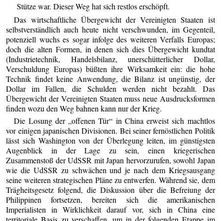
Stütze war. Dieser Weg hat sich restlos erschöpft.
Das wirtschaftliche Übergewicht der Vereinigten Staaten ist
selbstverständlich auch heute nicht verschwunden, im Gegenteil,
potenziell wuchs es sogar infolge des weiteren Verfalls Europas;
doch die alten Formen, in denen sich dies Übergewicht kundtat
(Industrietechnik, Handelsbilanz, unerschütterlicher Dollar,
Verschuldung Europas) büßten ihre Wirksamkeit ein: die hohe
Technik findet keine Anwendung, die Bilanz ist ungünstig, der
Dollar im Fallen, die Schulden werden nicht bezahlt. Das
Übergewicht der Vereinigten Staaten muss neue Ausdrucksformen
finden wozu den Weg bahnen kann nur der Krieg.
Die Losung der „offenen Tür“ in China erweist sich machtlos
vor einigen japanischen Divisionen. Bei seiner fernöstlichen Politik
lässt sich Washington von der Überlegung leiten, im günstigsten
Augenblick in der Lage zu sein, einen kriegerischen
Zusammenstoß der UdSSR mit Japan hervorzurufen, sowohl Japan
wie die UdSSR zu schwächen und je nach dem Kriegsausgang
seine weiteren strategischen Pläne zu entwerfen. Während sie, dem
Trägheitsgesetz folgend, die Diskussion über die Befreiung der
Philippinen fortsetzen, bereiten sich die amerikanischen
Imperialisten in Wirklichkeit darauf vor, sich in China eine
territoriale Basis zu verschaffen, um in der folgenden Etappe im