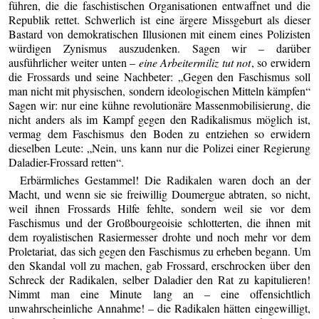
führen, die die faschistischen Organisationen entwaffnet und die
Republik rettet. Schwerlich ist eine ärgere Missgeburt als dieser
Bastard von demokratischen Illusionen mit einem eines Polizisten
würdigen Zynismus auszudenken. Sagen wir – darüber
ausführlicher weiter unten –
eine Arbeitermiliz tut not
, so erwidern
die Frossards und seine Nachbeter: „Gegen den Faschismus soll
man nicht mit physischen, sondern ideologischen Mitteln kämpfen“
Sagen wir: nur eine kühne revolutionäre Massenmobilisierung, die
nicht anders als im Kampf gegen den Radikalismus möglich ist,
vermag dem Faschismus den Boden zu entziehen so erwidern
dieselben Leute: „Nein, uns kann nur die Polizei einer Regierung
Daladier-Frossard retten“.
Erbärmliches Gestammel! Die Radikalen waren doch an der
Macht, und wenn sie sie freiwillig Doumergue abtraten, so nicht,
weil ihnen Frossards Hilfe fehlte, sondern weil sie vor dem
Faschismus und der Großbourgeoisie schlotterten, die ihnen mit
dem royalistischen Rasiermesser drohte und noch mehr vor dem
Proletariat, das sich gegen den Faschismus zu erheben begann. Um
den Skandal voll zu machen, gab Frossard, erschrocken über den
Schreck der Radikalen, selber Daladier den Rat zu kapitulieren!
Nimmt man eine Minute lang an – eine offensichtlich
unwahrscheinliche Annahme! – die Radikalen hätten eingewilligt,