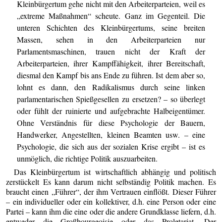
Kleinbürgertum gehe nicht mit den Arbeiterparteien, weil es
„extreme Maßnahmen“ scheute. Ganz im Gegenteil. Die
unteren Schichten des Kleinbürgertums, seine breiten
Massen, sehen in den Arbeiterparteien nur
Parlamentsmaschinen, trauen nicht der Kraft der
Arbeiterparteien, ihrer Kampffähigkeit, ihrer Bereitschaft,
diesmal den Kampf bis ans Ende zu führen. Ist dem aber so,
lohnt es dann, den Radikalismus durch seine linken
parlamentarischen Spießgesellen zu ersetzen? – so überlegt
oder fühlt der ruinierte und aufgebrachte Halbeigentümer.
Ohne Verständnis für diese Psychologie der Bauern,
Handwerker, Angestellten, kleinen Beamten usw. – eine
Psychologie, die sich aus der sozialen Krise ergibt – ist es
unmöglich, die richtige Politik auszuarbeiten.
Das Kleinbürgertum ist wirtschaftlich abhängig und politisch
zerstückelt Es kann darum nicht selbständig Politik machen. Es
braucht einen „Führer“, der ihm Vertrauen einflößt. Dieser Führer
– ein individueller oder ein kollektiver, d.h. eine Person oder eine
Partei – kann ihm die eine oder die andere Grundklasse liefern, d.h.
entweder die Großbourgeoisie oder das Proletariat. Der