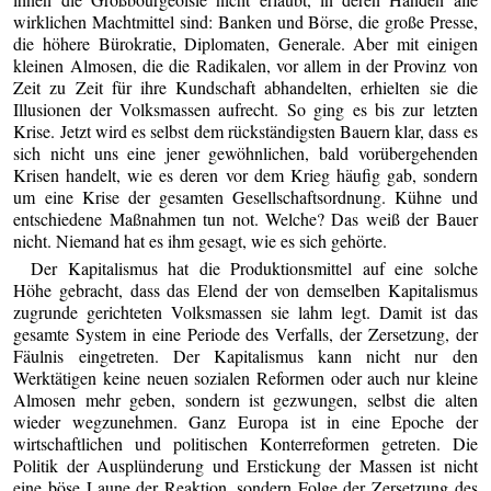
wirklichen Machtmittel sind: Banken und Börse, die große Presse,
die höhere Bürokratie, Diplomaten, Generale. Aber mit einigen
kleinen Almosen, die die Radikalen, vor allem in der Provinz von
Zeit zu Zeit für ihre Kundschaft abhandelten, erhielten sie die
Illusionen der Volksmassen aufrecht. So ging es bis zur letzten
Krise. Jetzt wird es selbst dem rückständigsten Bauern klar, dass es
sich nicht uns eine jener gewöhnlichen, bald vorübergehenden
Krisen handelt, wie es deren vor dem Krieg häufig gab, sondern
um eine Krise der gesamten Gesellschaftsordnung. Kühne und
entschiedene Maßnahmen tun not. Welche? Das weiß der Bauer
nicht. Niemand hat es ihm gesagt, wie es sich gehörte.
Der Kapitalismus hat die Produktionsmittel auf eine solche
Höhe gebracht, dass das Elend der von demselben Kapitalismus
zugrunde gerichteten Volksmassen sie lahm legt. Damit ist das
gesamte System in eine Periode des Verfalls, der Zersetzung, der
Fäulnis eingetreten. Der Kapitalismus kann nicht nur den
Werktätigen keine neuen sozialen Reformen oder auch nur kleine
Almosen mehr geben, sondern ist gezwungen, selbst die alten
wieder wegzunehmen. Ganz Europa ist in eine Epoche der
wirtschaftlichen und politischen Konterreformen getreten. Die
Politik der Ausplünderung und Erstickung der Massen ist nicht
eine böse Laune der Reaktion, sondern Folge der Zersetzung des