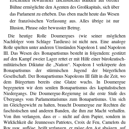
Bühne ermöglichte den Agenten des Großkapitals, sich über
das Parlament zu erheben. Das eben macht heute das Wesen
der französischen Verfassung aus. Alles übrige ist nur
Illusion, Phrase oder bewusster Betrug.
Die heutige Rolle Doumergues (wie seiner möglichen
Nachfolger vom Schlage Tardieus) ist nicht neu. Eine analoge
Rolle spielten unter anderen Umständen Napoleon I. und Napoleon
III. Das Wesen des Bonapartismus besteht in folgendem: gestützt
auf den Kampf zweier Lager rettet er mit Hilfe einer bürokratisch-
militärischen Diktatur die „Nation“. Napoleon I verkörperte den
Bonapartismus der stürmischen Jugend der bürgerlichen
Gesellschaft. Der Bonapartismus Napoleons III fällt in die Zeit, wo
dem Bürgertum bereits eine Glatze wuchs. In Doumergue
begegneten wir dem senilen Bonapartismus des kapitalistischen
Niedergangs. Die Doumergue-Regierung ist die erste Stufe des
Übergangs vom Parlamentarismus zum Bonapartismus. Um sich
im Gleichgewicht zu halten, braucht Doumergue zur Rechten die
faschistischen und anderen Banden, die ihm zur Macht verhalfen.
Von ihm verlangen, dass er – nicht auf dem Papier, sondern in
Wirklichkeit die Jeunnesses Patriotes, Croix de Feu, Camelots du
Roy usw. auflöse, heißt verlangen, er möge den Ast absägen, auf