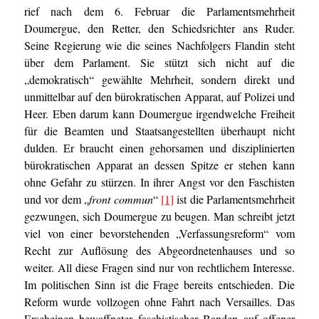
rief nach dem 6. Februar die Parlamentsmehrheit
Doumergue, den Retter, den Schiedsrichter ans Ruder.
Seine Regierung wie die seines Nachfolgers Flandin steht
über dem Parlament. Sie stützt sich nicht auf die
„demokratisch“ gewählte Mehrheit, sondern direkt und
unmittelbar auf den bürokratischen Apparat, auf Polizei und
Heer. Eben darum kann Doumergue irgendwelche Freiheit
für die Beamten und Staatsangestellten überhaupt nicht
dulden. Er braucht einen gehorsamen und disziplinierten
bürokratischen Apparat an dessen Spitze er stehen kann
ohne Gefahr zu stürzen. In ihrer Angst vor den Faschisten
und vor dem „
front commun
“
[1]
ist die Parlamentsmehrheit
gezwungen, sich Doumergue zu beugen. Man schreibt jetzt
viel von einer bevorstehenden „Verfassungsreform“ vom
Recht zur Auflösung des Abgeordnetenhauses und so
weiter. All diese Fragen sind nur von rechtlichem Interesse.
Im politischen Sinn ist die Frage bereits entschieden. Die
Reform wurde vollzogen ohne Fahrt nach Versailles. Das
Erscheinen bewaffneter faschistischer Banden auf offener