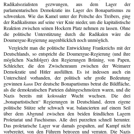
Radikalsozialisten gezwungen, aus dem Lager der
parlamentarischen Demokratie ins Lager des Bonapartismus zu
schwenken. Wie das Kamel unter der Peitsche des Treibers, ging
der Radikalismus auf seine vier Knie nieder, um die kapitalistische
Reaktion zwischen seinen Hockern Platz nehmen zu lassen. Ohne
die politische Unterstützung durch die Radikalen wäre die
Doumergue-Regierung augenblicklich noch unmöglich.
Vergleicht man die politische Entwicklung Frankreichs mit der
Deutschlands, so entspricht die Doumergue-Regierung (und ihre
möglichen Nachfolger) den Regierungen Brüning, von Papen,
Schleicher, die den Zwischenraum zwischen der Weimarer
Demokratie und Hitler ausfüllten. Es ist indessen auch ein
Unterschied vorhanden, der politisch sehr große Bedeutung
gewinnen
kann
Der deutsche Bonapartismus betrat die Bildfläche,
als die demokratischen Parteien dahingeschmolzen waren, und die
Nazis bereits mit kolossaler Wucht wuchsen. Die drei
„bonapartistischen“ Regierungen in Deutschland, deren eigene
politische Stütze sehr schwach war, balancierten auf einem Seil
über dem Abgrund zwischen den beiden feindlichen Lagern
Proletariat und Faschismus. Alle drei purzelten schnell herunter.
Das proletarische Lager war damals gespalten, auf Kampf nicht
vorbereitet, von den Führern betrogen und verraten. Die Nazis