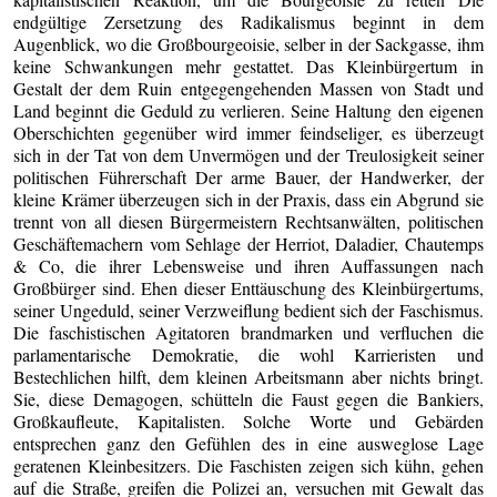
endgültige Zersetzung des Radikalismus beginnt in dem
Augenblick, wo die Großbourgeoisie, selber in der Sackgasse, ihm
keine Schwankungen mehr gestattet. Das Kleinbürgertum in
Gestalt der dem Ruin entgegengehenden Massen von Stadt und
Land beginnt die Geduld zu verlieren. Seine Haltung den eigenen
Oberschichten gegenüber wird immer feindseliger, es überzeugt
sich in der Tat von dem Unvermögen und der Treulosigkeit seiner
politischen Führerschaft Der arme Bauer, der Handwerker, der
kleine Krämer überzeugen sich in der Praxis, dass ein Abgrund sie
trennt von all diesen Bürgermeistern Rechtsanwälten, politischen
Geschäftemachern vom Sehlage der Herriot, Daladier, Chautemps
& Co, die ihrer Lebensweise und ihren Auffassungen nach
Großbürger sind. Ehen dieser Enttäuschung des Kleinbürgertums,
seiner Ungeduld, seiner Verzweiflung bedient sich der Faschismus.
Die faschistischen Agitatoren brandmarken und verfluchen die
parlamentarische Demokratie, die wohl Karrieristen und
Bestechlichen hilft, dem kleinen Arbeitsmann aber nichts bringt.
Sie, diese Demagogen, schütteln die Faust gegen die Bankiers,
Großkaufleute, Kapitalisten. Solche Worte und Gebärden
entsprechen ganz den Gefühlen des in eine ausweglose Lage
geratenen Kleinbesitzers. Die Faschisten zeigen sich kühn, gehen
auf die Straße, greifen die Polizei an, versuchen mit Gewalt das