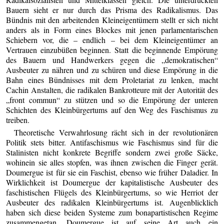
Bauern sieht er nur durch das Prisma des Radikalismus. Das
Bündnis mit den arbeitenden Kleineigentümern stellt er sich nicht
anders als in Form eines Blockes mit jenen parlamentarischen
Schiebern vor, die – endlich – bei dem Kleineigentümer an
Vertrauen einzubüßen beginnen. Statt die beginnende Empörung
des Bauern und Handwerkers gegen die „demokratischen“
Ausbeuter zu nähren und zu schüren und diese Empörung in die
Bahn eines Bündnisses mit dem Proletariat zu lenken, macht
Cachin Anstalten, die radikalen Bankrotteure mit der Autorität des
„front commun“ zu stützen und so die Empörung der unteren
Schichten des Kleinbürgertums auf den Weg des Faschismus zu
treiben.
Theoretische Verwahrlosung rächt sich in der revolutionären
Politik stets bitter. Antifaschismus wie Faschismus sind für die
Stalinisten nicht konkrete Begriffe sondern zwei große Säcke,
wohinein sie alles stopfen, was ihnen zwischen die Finger gerät.
Doumergue ist für sie ein Faschist, ebenso wie früher Daladier. In
Wirklichkeit ist Doumergue der kapitalistische Ausbeuter des
faschistischen Flügels des Kleinbürgertums, so wie Herriot der
Ausbeuter des radikalen Kleinbürgertums ist. Augenblicklich
haben sich diese beiden Systeme zum bonapartistischen Regime
zusammengetan. Doumergue ist auf seine Art auch ein