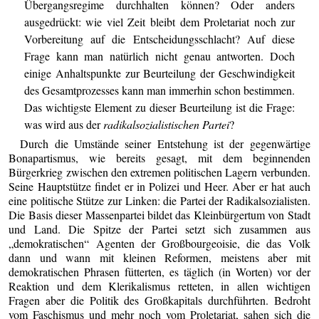
Übergangsregime durchhalten können? Oder anders
ausgedrückt: wie viel Zeit bleibt dem Proletariat noch zur
Vorbereitung auf die Entscheidungsschlacht? Auf diese
Frage kann man natürlich nicht genau antworten. Doch
einige Anhaltspunkte zur Beurteilung der Geschwindigkeit
des Gesamtprozesses kann man immerhin schon bestimmen.
Das wichtigste Element zu dieser Beurteilung ist die Frage:
was wird aus der
radikalsozialistischen Partei
?
Durch die Umstände seiner Entstehung ist der gegenwärtige
Bonapartismus, wie bereits gesagt, mit dem beginnenden
Bürgerkrieg zwischen den extremen politischen Lagern verbunden.
Seine Hauptstütze findet er in Polizei und Heer. Aber er hat auch
eine politische Stütze zur Linken: die Partei der Radikalsozialisten.
Die Basis dieser Massenpartei bildet das Kleinbürgertum von Stadt
und Land. Die Spitze der Partei setzt sich zusammen aus
„demokratischen“ Agenten der Großbourgeoisie, die das Volk
dann und wann mit kleinen Reformen, meistens aber mit
demokratischen Phrasen fütterten, es täglich (in Worten) vor der
Reaktion und dem Klerikalismus retteten, in allen wichtigen
Fragen aber die Politik des Großkapitals durchführten. Bedroht
vom Faschismus und mehr noch vom Proletariat, sahen sich die