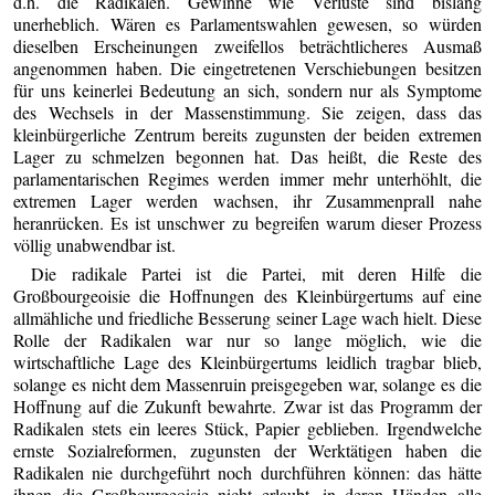
d.h. die Radikalen. Gewinne wie Verluste sind bislang
unerheblich. Wären es Parlamentswahlen gewesen, so würden
dieselben Erscheinungen zweifellos beträchtlicheres Ausmaß
angenommen haben. Die eingetretenen Verschiebungen besitzen
für uns keinerlei Bedeutung an sich, sondern nur als Symptome
des Wechsels in der Massenstimmung. Sie zeigen, dass das
kleinbürgerliche Zentrum bereits zugunsten der beiden extremen
Lager zu schmelzen begonnen hat. Das heißt, die Reste des
parlamentarischen Regimes werden immer mehr unterhöhlt, die
extremen Lager werden wachsen, ihr Zusammenprall nahe
heranrücken. Es ist unschwer zu begreifen warum dieser Prozess
völlig unabwendbar ist.
Die radikale Partei ist die Partei, mit deren Hilfe die
Großbourgeoisie die Hoffnungen des Kleinbürgertums auf eine
allmähliche und friedliche Besserung seiner Lage wach hielt. Diese
Rolle der Radikalen war nur so lange möglich, wie die
wirtschaftliche Lage des Kleinbürgertums leidlich tragbar blieb,
solange es nicht dem Massenruin preisgegeben war, solange es die
Hoffnung auf die Zukunft bewahrte. Zwar ist das Programm der
Radikalen stets ein leeres Stück, Papier geblieben. Irgendwelche
ernste Sozialreformen, zugunsten der Werktätigen haben die
Radikalen nie durchgeführt noch durchführen können: das hätte
ihnen die Großbourgeoisie nicht erlaubt, in deren Händen alle