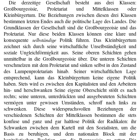
Die derzeitige Gesellschaft besteht aus drei Klassen:
Großbourgeoisie, Proletariat und Mittelklassen oder
Kleinbürgertum. Die Beziehungen zwischen diesen drei Klassen
bestimmen letzten Endes auch die politische Lage des Landes. Die
Grundklassen der Gesellschaft sind die Großbourgeoisie und das
Proletariat. Nur diese beiden Klassen können eine klare und
konsequente
selbständige
Politik führen. Das Kleinbürgertum
zeichnet sich durch seine wirtschaftliche Unselbständigkeit und
soziale Ungleichförmigkeit aus. Seine oberen Schichten gehen
unmittelbar in die Großbourgeoisie über. Die unteren Schichten
verschmelzen mit dem Proletariat und sinken selbst in den Zustand
des Lumpenproletariats hinab. Seiner wirtschaftlichen Lage
entsprechend, kann das Kleinbürgertum keine eigene Politik
haben. Stets wird es zwischen den Kapitalisten und den Arbeitern
hin- und herschwanken Seine eigene Oberschicht stößt es nach
rechts; seine unteren, unterdrückten und ausgebeuteten Schichten
vermögen unter gewissen Umständen, schroff nach links zu
schwenken. Diese widerspruchsvollen Beziehungen der
verschiedenen Schichten der Mittelklassen bestimmen die stets
konfuse und ganz und gar haltlose Politik der Radikalen: ihr
Schwanken zwischen dem Kartell mit den Sozialisten, um die
Basis zu beruhigen, und dem nationalen Block mit der
kapitalistischen Reaktion, um die Bourgeoisie zu retten Die