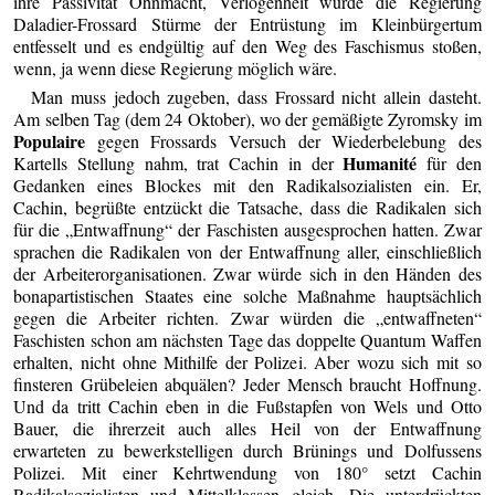
ihre Passivität Ohnmacht, Verlogenheit wurde die Regierung
Daladier-Frossard Stürme der Entrüstung im Kleinbürgertum
entfesselt und es endgültig auf den Weg des Faschismus stoßen,
wenn, ja wenn diese Regierung möglich wäre.
Man muss jedoch zugeben, dass Frossard nicht allein dasteht.
Am selben Tag (dem 24 Oktober), wo der gemäßigte Zyromsky im
Populaire
gegen Frossards Versuch der Wiederbelebung des
Humanité
Kartells Stellung nahm, trat Cachin in der
für den
Gedanken eines Blockes mit den Radikalsozialisten ein. Er,
Cachin, begrüßte entzückt die Tatsache, dass die Radikalen sich
für die „Entwaffnung“ der Faschisten ausgesprochen hatten. Zwar
sprachen die Radikalen von der Entwaffnung aller, einschließlich
der Arbeiterorganisationen. Zwar würde sich in den Händen des
bonapartistischen Staates eine solche Maßnahme hauptsächlich
gegen die Arbeiter richten. Zwar würden die „entwaffneten“
Faschisten schon am nächsten Tage das doppelte Quantum Waffen
erhalten, nicht ohne Mithilfe der Polizei. Aber wozu sich mit so
finsteren Grübeleien abquälen? Jeder Mensch braucht Hoffnung.
Und da tritt Cachin eben in die Fußstapfen von Wels und Otto
Bauer, die ihrerzeit auch alles Heil von der Entwaffnung
erwarteten zu bewerkstelligen durch Brünings und Dolfussens
Polizei. Mit einer Kehrtwendung von 180° setzt Cachin
Radikalsozialisten und Mittelklassen gleich. Die unterdrückten