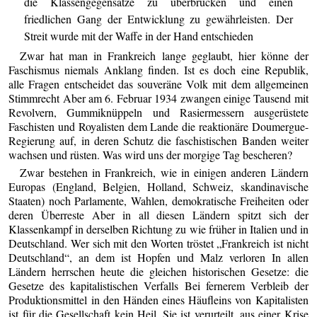
die Klassengegensätze zu überbrücken und einen
friedlichen Gang der Entwicklung zu gewährleisten. Der
Streit wurde mit der Waffe in der Hand entschieden
Zwar hat man in Frankreich lange geglaubt, hier könne der
Faschismus niemals Anklang finden. Ist es doch eine Republik,
alle Fragen entscheidet das souveräne Volk mit dem allgemeinen
Stimmrecht Aber am 6. Februar 1934 zwangen einige Tausend mit
Revolvern, Gummiknüppeln und Rasiermessern ausgerüstete
Faschisten und Royalisten dem Lande die reaktionäre Doumergue-
Regierung auf, in deren Schutz die faschistischen Banden weiter
wachsen und rüsten. Was wird uns der morgige Tag bescheren?
Zwar bestehen in Frankreich, wie in einigen anderen Ländern
Europas (England, Belgien, Holland, Schweiz, skandinavische
Staaten) noch Parlamente, Wahlen, demokratische Freiheiten oder
deren Überreste Aber in all diesen Ländern spitzt sich der
Klassenkampf in derselben Richtung zu wie früher in Italien und in
Deutschland. Wer sich mit den Worten tröstet „Frankreich ist nicht
Deutschland“, an dem ist Hopfen und Malz verloren In allen
Ländern herrschen heute die gleichen historischen Gesetze: die
Gesetze des kapitalistischen Verfalls Bei fernerem Verbleib der
Produktionsmittel in den Händen eines Häufleins von Kapitalisten
ist für die Gesellschaft kein Heil. Sie ist verurteilt, aus einer Krise