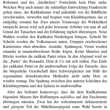
Reformen und des „friedlichen“ Fortschritts kein Platz mehr.
Welchen Weg auch immer die zukünftige Entwicklung Frankreichs
gehen muss, der Radikalismus wird jedenfalls von der Bildfläche
verschwinden, verworfen und bespien vom Kleinbürgertum, das er
endgültig verraten hat. Dass unsere Voraussage der Wirklichkeit
entspricht davon wird sich jeder bewusste Arbeiter von nun ab auf
Grund der Tatsachen und der Erfahrung täglich überzeugen. Neue
Wahlen werden den Radikalen Niederlagen bringen. Schicht für
Schicht werden die Volksmassen unten, Gruppen erschrockener
Karrieristen oben abstoßen. Austritte, Spaltungen, Verrat werden
einander in ununterbrochener Reihe folgen. Keine Manöver und
Blöcke werden die radikale Partei retten. In den Abgrund wird sie
die „Partei“ der Renaudel, Déat & Co mit sich reißen. Das Ende
der radikalen Partei ist die unabwendbare Folge der Tatsache, dass
die bürgerliche Gesellschaft ihrer Schwierigkeiten mit Hilfe der
sogenannten demokratischen Methoden nicht mehr Herr zu
werden vermag. Die Spaltung zwischen den unteren Schichten des
Kleinbürgertums und den Spitzen ist unabwendbar.
Aber das bedeutet keineswegs, dass die dem Radikalismus
folgenden Massen ihre Hoffnungen
unfehlbar
auf den Faschismus
übertragen müssten. Zwar hat der verkommenste deklassierteste
und gierigste Teil der Mittelklassejugend seine Wahl bereits in