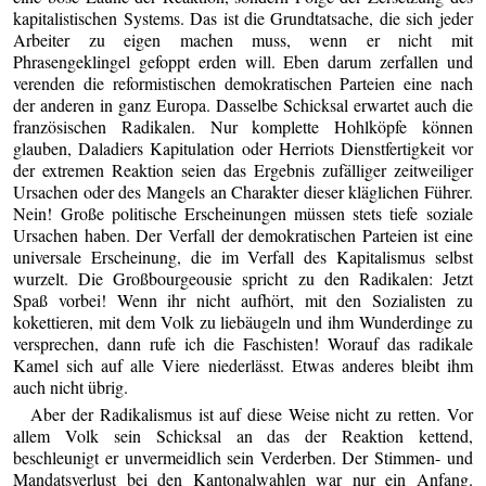
kapitalistischen Systems. Das ist die Grundtatsache, die sich jeder
Arbeiter zu eigen machen muss, wenn er nicht mit
Phrasengeklingel gefoppt erden will. Eben darum zerfallen und
verenden die reformistischen demokratischen Parteien eine nach
der anderen in ganz Europa. Dasselbe Schicksal erwartet auch die
französischen Radikalen. Nur komplette Hohlköpfe können
glauben, Daladiers Kapitulation oder Herriots Dienstfertigkeit vor
der extremen Reaktion seien das Ergebnis zufälliger zeitweiliger
Ursachen oder des Mangels an Charakter dieser kläglichen Führer.
Nein! Große politische Erscheinungen müssen stets tiefe soziale
Ursachen haben. Der Verfall der demokratischen Parteien ist eine
universale Erscheinung, die im Verfall des Kapitalismus selbst
wurzelt. Die Großbourgeousie spricht zu den Radikalen: Jetzt
Spaß vorbei! Wenn ihr nicht aufhört, mit den Sozialisten zu
kokettieren, mit dem Volk zu liebäugeln und ihm Wunderdinge zu
versprechen, dann rufe ich die Faschisten! Worauf das radikale
Kamel sich auf alle Viere niederlässt. Etwas anderes bleibt ihm
auch nicht übrig.
Aber der Radikalismus ist auf diese Weise nicht zu retten. Vor
allem Volk sein Schicksal an das der Reaktion kettend,
beschleunigt er unvermeidlich sein Verderben. Der Stimmen- und
Mandatsverlust bei den Kantonalwahlen war nur ein Anfang.