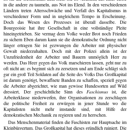
in die andere zu taumeln, aus Not ins Elend. In den verschiedenen
Ländern treten Altersschwäche und Verfall des Kapitalismus in
verschiedener Form und in ungleichem Tempo in Erscheinung.
Doch das Wesen des Prozesses ist überall dasselbe. Die
Bourgeoisie hat ihre Gesellschaft in eine vollständige Pleite
hineingetrieben. Sie vermag dem Volke weder Brot noch Frieden
zu sichern Eben darum kann sie die demokratische Ordnung nicht
länger ertragen Sie ist gezwungen die Arbeiter mit physischer
Gewalt niederzuhalten. Doch mit der Polizei allein ist der
Unzufriedenheit der Arbeiter und Bauern unmöglich Herr zu
werden. Das Heer gegen das Volk marschieren lassen, geht nur zu
oft nicht an: es beginnt sich zu zersetzen und am Ende schlägt sich
gar ein groß Teil Soldaten auf die Seite des Volks Das Großkapital
ist darum genötigt, bewaffnete Banden zu schaffen, speziell gegen
die Arbeiter abgerichtet, wie man gewisse Hundesorten auf Wild
dressiert, Der geschichtliche Sinn des
Faschismus
ist, die
Arbeiterklasse niederwerfen, ihre Organisationen zu zerschlagen
die politische Freiheit zu erwürgen in jener Stunde wo die
Kapitalisten nicht mehr imstande sind, mit Hilfe der
demokratischen Mechanik zu regieren und zu herrschen.
Das Menschenmaterial finden die Faschisten zur Hauptsache im
Kleinbürgertum. Das Großkapital hat dieses gründlich ruiniert. Die