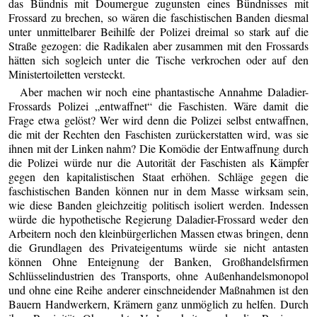
das Bündnis mit Doumergue zugunsten eines Bündnisses mit
Frossard zu brechen, so wären die faschistischen Banden diesmal
unter unmittelbarer Beihilfe der Polizei dreimal so stark auf die
Straße gezogen: die Radikalen aber zusammen mit den Frossards
hätten sich sogleich unter die Tische verkrochen oder auf den
Ministertoiletten versteckt.
Aber machen wir noch eine phantastische Annahme Daladier-
Frossards Polizei „entwaffnet“ die Faschisten. Wäre damit die
Frage etwa gelöst? Wer wird denn die Polizei selbst entwaffnen,
die mit der Rechten den Faschisten zurückerstatten wird, was sie
ihnen mit der Linken nahm? Die Komödie der Entwaffnung durch
die Polizei würde nur die Autorität der Faschisten als Kämpfer
gegen den kapitalistischen Staat erhöhen. Schläge gegen die
faschistischen Banden können nur in dem Masse wirksam sein,
wie diese Banden gleichzeitig politisch isoliert werden. Indessen
würde die hypothetische Regierung Daladier-Frossard weder den
Arbeitern noch den kleinbürgerlichen Massen etwas bringen, denn
die Grundlagen des Privateigentums würde sie nicht antasten
können Ohne Enteignung der Banken, Großhandelsfirmen
Schlüsselindustrien des Transports, ohne Außenhandelsmonopol
und ohne eine Reihe anderer einschneidender Maßnahmen ist den
Bauern Handwerkern, Krämern ganz unmöglich zu helfen. Durch