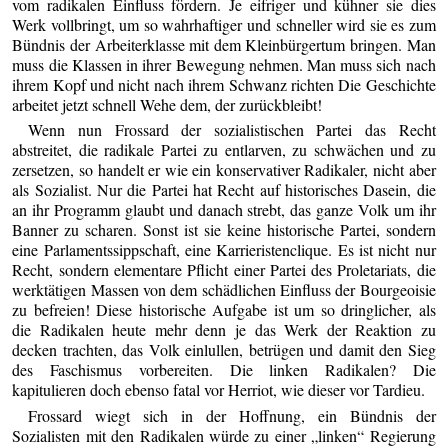
vom radikalen Einfluss fördern. Je eifriger und kühner sie dies
Werk vollbringt, um so wahrhaftiger und schneller wird sie es zum
Bündnis der Arbeiterklasse mit dem Kleinbürgertum bringen. Man
muss die Klassen in ihrer Bewegung nehmen. Man muss sich nach
ihrem Kopf und nicht nach ihrem Schwanz richten Die Geschichte
arbeitet jetzt schnell Wehe dem, der zurückbleibt!
Wenn nun Frossard der sozialistischen Partei das Recht
abstreitet, die radikale Partei zu entlarven, zu schwächen und zu
zersetzen, so handelt er wie ein konservativer Radikaler, nicht aber
als Sozialist. Nur die Partei hat Recht auf historisches Dasein, die
an ihr Programm glaubt und danach strebt, das ganze Volk um ihr
Banner zu scharen. Sonst ist sie keine historische Partei, sondern
eine Parlamentssippschaft, eine Karrieristenclique. Es ist nicht nur
Recht, sondern elementare Pflicht einer Partei des Proletariats, die
werktätigen Massen von dem schädlichen Einfluss der Bourgeoisie
zu befreien! Diese historische Aufgabe ist um so dringlicher, als
die Radikalen heute mehr denn je das Werk der Reaktion zu
decken trachten, das Volk einlullen, betrügen und damit den Sieg
des Faschismus vorbereiten. Die linken Radikalen? Die
kapitulieren doch ebenso fatal vor Herriot, wie dieser vor Tardieu.
Frossard wiegt sich in der Hoffnung, ein Bündnis der
Sozialisten mit den Radikalen würde zu einer „linken“ Regierung