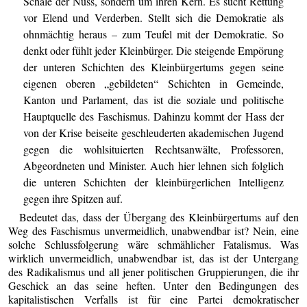
Schale der Nuss, sondern um ihren Kern. Es sucht Rettung
vor Elend und Verderben. Stellt sich die Demokratie als
ohnmächtig heraus – zum Teufel mit der Demokratie. So
denkt oder fühlt jeder Kleinbürger. Die steigende Empörung
der unteren Schichten des Kleinbürgertums gegen seine
eigenen oberen „gebildeten“ Schichten in Gemeinde,
Kanton und Parlament, das ist die soziale und politische
Hauptquelle des Faschismus. Dahinzu kommt der Hass der
von der Krise beiseite geschleuderten akademischen Jugend
gegen die wohlsituierten Rechtsanwälte, Professoren,
Abgeordneten und Minister. Auch hier lehnen sich folglich
die unteren Schichten der kleinbürgerlichen Intelligenz
gegen ihre Spitzen auf.
Bedeutet das, dass der Übergang des Kleinbürgertums auf den
Weg des Faschismus unvermeidlich, unabwendbar ist? Nein, eine
solche Schlussfolgerung wäre schmählicher Fatalismus. Was
wirklich unvermeidlich, unabwendbar ist, das ist der Untergang
des Radikalismus und all jener politischen Gruppierungen, die ihr
Geschick an das seine heften. Unter den Bedingungen des
kapitalistischen Verfalls ist für eine Partei demokratischer