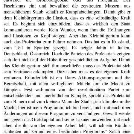
Faschismus eint und bewaffnet die zerstreuten Massen: aus
menschlichem Staub schafft er Kampfabteilungen. Damit gibt er
dem Kleinbürgertum die Illusion, dass es eine selbständige Kraft
sei. Es beginnt sich einzubilden, dass es wirklich den Staat
kommandieren werde. Kein Wunder, wenn ihm die Hoffnungen
und Illusionen zu Kopf steigen. Aber das Kleinbürgertum kann
auch das Proletariat zum Führer nehmen. Das hat es in Russland,
zum Teil in Spanien gezeigt. Es neigte dahin in Italien,
Deutschland, Österreich. Doch die Parteien des Proletariats zeigten
sich dort nicht auf der Höhe ihrer geschichtlichen Aufgabe. Damit
das Kleinbürgertum sich ihm anschließe, muss das Proletariat sich
sein Vertrauen erkämpfen. Dazu aber muss es der eigenen Kraft
vertrauen. Erforderlich ist ein klares Aktionsprogramm und die
Bereitschaft, mit allen verfügbaren Mitteln um die Macht zu
kämpfen. Fest verbunden von der revolutionären Partei zum
entscheidenden und unerbittlichen Kampfe, spricht das Proletariat
zum Bauern und zum kleinen Mann der Stadt: „ich kämpfe um die
Macht; hier ist mein Programm; ich bin bereit, mich mit euch über
Änderungen an diesem Programm zu verständigen; Gewalt werde
nur gegen das Großkapital und seine Lakaien anwenden, mit euch
aber, die ihr von der eigenen Arbeit lebt, will ich ein Bündnis
schließen auf Grund eines bestimmten Programms“ Solch eine