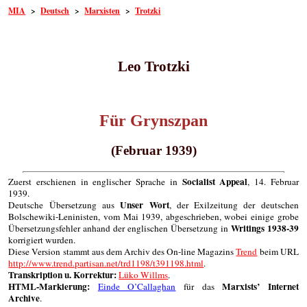
MIA
>
Deutsch
>
Marxisten
>
Trotzki
Leo Trotzki
Für Grynszpan
(Februar 1939)
Socialist Appeal
Zuerst erschienen in englischer Sprache in
, 14. Februar
1939.
Unser Wort
Deutsche Übersetzung aus
, der Exilzeitung der deutschen
Bolschewiki-Leninisten, vom Mai 1939, abgeschrieben, wobei einige grobe
Writings 1938-39
Übersetzungsfehler anhand der englischen Übersetzung in
korrigiert wurden.
Diese Version stammt aus dem Archiv des On-line Magazins
Trend
beim URL
http://www.trend.partisan.net/trd1198/t391198.html
.
Transkription u. Korrektur:
Lüko Willms
.
HTML-Markierung:
Marxists’ Internet
Einde O’Callaghan
für das
Archive
.