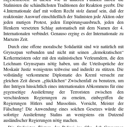
Stalinisten die schändlichsten Traditionen der Reaktion geerbt. Die
4.Internationale darf mit vollem Recht stolz darauf sein, daß der
reaktionäre Auswurf einschließlich der Stalinisten jede Aktion oder
jeden mutigen Protest, jeden Empörungsausbruch, jeden den
Henkern versetzten Schlag automatisch mit dem Namen der 4.
Internationalen verbindet. Genauso erging es der Internationale zu
Marxens Zeit.
Durch eine offene moralische Solidarität sind wir natürlich mit
Grynszpan verbunden und nicht mit seinen „demokratischen“
Kerkermeistern oder mit den stalinistischen Verleumdern, die den
Leichnam Grynszpans nötig haben, um die Urteilssprüche der
Moskaür Justiz wenigstens teilweise und indirekt zu stützen. Die
vollständig verkommene Diplomatie des Kreml versucht zur
gleichen Zeit diesen „glücklichen“ Zwischenfall zu benutzen, um
ihre Intrigen hinsichtlich eines internationalen Abkommens für eine
gegenseitige Auslieferung der Terroristen zwischen den
verschiedenen Regierungen zu erneürn, einbegriffen die
Regierungen Hitlers und Mussolinis. Vorsicht, Meister der
Fälschung! Die Anwendung eines solchen Gesetzes würde die
sofortige Auslieferung Stalins an wenigstens ein Dutzend
ausländischer Regierungen nötig machen.