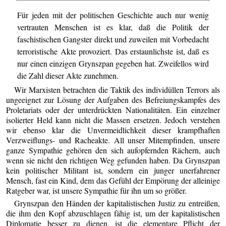
Für jeden mit der politischen Geschichte auch nur wenig
vertrauten Menschen ist es klar, daß die Politik der
faschistischen Gangster direkt und zuweilen mit Vorbedacht
terroristische Akte provoziert. Das erstaunlichste ist, daß es
nur einen einzigen Grynszpan gegeben hat. Zweifellos wird
die Zahl dieser Akte zunehmen.
Wir Marxisten betrachten die Taktik des individüllen Terrors als
ungeeignet zur Lösung der Aufgaben des Befreiungskampfes des
Proletariats oder der unterdrückten Nationalitäten. Ein einzelner
isolierter Held kann nicht die Massen ersetzen. Jedoch verstehen
wir ebenso klar die Unvermeidlichkeit dieser krampfhaften
Verzweiflungs- und Racheakte. All unser Mitempfinden, unsere
ganze Sympathie gehören den sich aufopfernden Rächern, auch
wenn sie nicht den richtigen Weg gefunden haben. Da Grynszpan
kein politischer Militant ist, sondern ein junger unerfahrener
Mensch, fast ein Kind, dem das Gefühl der Empörung der alleinige
Ratgeber war, ist unsere Sympathie für ihn um so größer.
Grynszpan den Händen der kapitalistischen Justiz zu entreißen,
die ihm den Kopf abzuschlagen fähig ist, um der kapitalistischen
Diplomatie besser zu dienen, ist die elementare Pflicht der