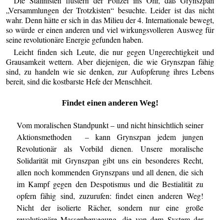
Die Stalinisten flüstern der Polizei ins Ohr, daß Grynszpan
„Versammlungen der Trotzkisten“ besuchte. Leider ist das nicht
wahr. Denn hätte er sich in das Milieu der 4. Internationale bewegt,
so würde er einen anderen und viel wirkungsvolleren Ausweg für
seine revolutionäre Energie gefunden haben.
Leicht finden sich Leute, die nur gegen Ungerechtigkeit und
Grausamkeit wettern. Aber diejenigen, die wie Grynszpan fähig
sind, zu handeln wie sie denken, zur Aufopferung ihres Lebens
bereit, sind die kostbarste Hefe der Menschheit.
Findet einen anderen Weg!
Vom moralischen Standpunkt – und nicht hinsichtlich seiner
Aktionsmethoden – kann Grynszpan jedem jungen
Revolutionär als Vorbild dienen. Unsere moralische
Solidarität mit Grynszpan gibt uns ein besonderes Recht,
allen noch kommenden Grynszpans und all denen, die sich
im Kampf gegen den Despotismus und die Bestialität zu
opfern fähig sind, zuzurufen: findet einen anderen Weg!
Nicht der isolierte Rächer, sondern nur eine große
revolutionäre Massenbewegung, die von dem System der