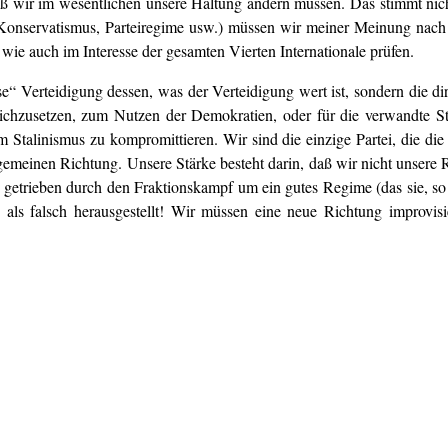
ß wir im wesentlichen unsere Haltung ändern müssen. Das stimmt nich
, Konservatismus, Parteiregime usw.) müssen wir meiner Meinung nach 
 wie auch im Interesse der gesamten Vierten Internationale prüfen.
se“ Verteidigung dessen, was der Verteidigung wert ist, sondern die dir
eichzusetzen, zum Nutzen der Demokratien, oder für die verwandte St
alinismus zu kompromittieren. Wir sind die einzige Partei, die die Er
allgemeinen Richtung. Unsere Stärke besteht darin, daß wir nicht unser
, getrieben durch den Fraktionskampf um ein gutes Regime (das sie, so 
als falsch herausgestellt! Wir müssen eine neue Richtung improvisi