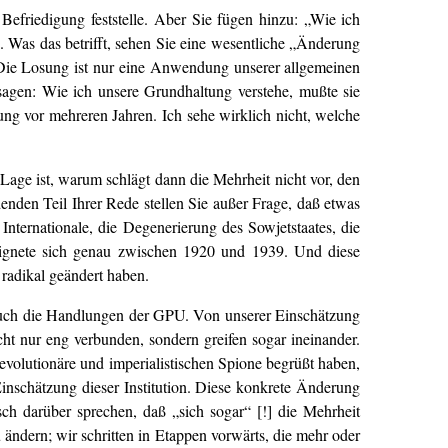
 Befriedigung feststelle. Aber Sie fügen hinzu: „Wie ich
. Was das betrifft, sehen Sie eine wesentliche „Änderung
 Die Losung ist nur eine Anwendung unserer allgemeinen
sagen: Wie ich unsere Grundhaltung verstehe, mußte sie
ng vor mehreren Jahren. Ich sehe wirklich nicht, welche
age ist, warum schlägt dann die Mehrheit nicht vor, den
enden Teil Ihrer Rede stellen Sie außer Frage, daß etwas
Internationale, die Degenerierung des Sowjetstaates, die
reignete sich genau zwischen 1920 und 1939. Und diese
 radikal geändert haben.
 auch die Handlungen der GPU. Von unserer Einschätzung
ht nur eng verbunden, sondern greifen sogar ineinander.
volutionäre und imperialistischen Spione begrüßt haben,
inschätzung dieser Institution. Diese konkrete Änderung
sch darüber sprechen, daß „sich sogar“ [!] die Mehrheit
 ändern; wir schritten in Etappen vorwärts, die mehr oder