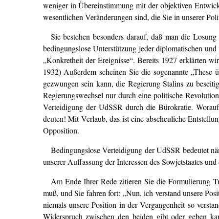
weniger in Übereinstimmung mit der objektiven Entwick
wesentlichen Veränderungen sind, die Sie in unserer Poli
Sie bestehen besonders darauf, daß man die Losung
bedingungslose Unterstützung jeder diplomatischen und mi
„Konkretheit der Ereignisse“. Bereits 1927 erklärten wir
1932) Außerdem scheinen Sie die sogenannte „These übe
gezwungen sein kann, die Regierung Stalins zu beseitig
Regierungswechsel nur durch eine politische Revolutio
Verteidigung der UdSSR durch die Bürokratie. Woraufhi
deuten! Mit Verlaub, das ist eine abscheuliche Entstellu
Opposition.
Bedingungslose Verteidigung der UdSSR bedeutet näml
unserer Auffassung der Interessen des Sowjetstaates und 
Am Ende Ihrer Rede zitieren Sie die Formulierung Tr
muß, und Sie fahren fort: „Nun, ich verstand unsere Posi
niemals unsere Position in der Vergangenheit so verst
Widerspruch zwischen den beiden gibt oder geben kan