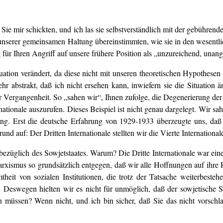
ie Sie mir schickten, und ich las sie selbstverständlich mit der gebühr
t unserer gemeinsamen Haltung übereinstimmten, wie sie in den wesentl
 für Ihren Angriff auf unsere frühere Position als „unzureichend, unang
tuation verändert, da diese nicht mit unseren theoretischen Hypothesen
ehr abstrakt, daß ich nicht ersehen kann, inwiefern sie die Situatio
r Vergangenheit. So „sahen wir“, Ihnen zufolge, die Degenerierung der 
ernationale auszurufen. Dieses Beispiel ist nicht genau dargelegt. Wir sa
ung. Erst die deutsche Erfahrung von 1929-1933 überzeugte uns, daß 
nd auf: Der Dritten Internationale stellten wir die Vierte Internationa
bezüglich des Sowjetstaates. Warum? Die Dritte Internationale war ei
xismus so grundsätzlich entgegen, daß wir alle Hoffnungen auf ihre 
heit von sozialen Institutionen, die trotz der Tatsache weiterbesteh
. Deswegen hielten wir es nicht für unmöglich, daß der sowjetische St
n müssen? Wenn nicht, und ich bin sicher, daß Sie das nicht vorschla