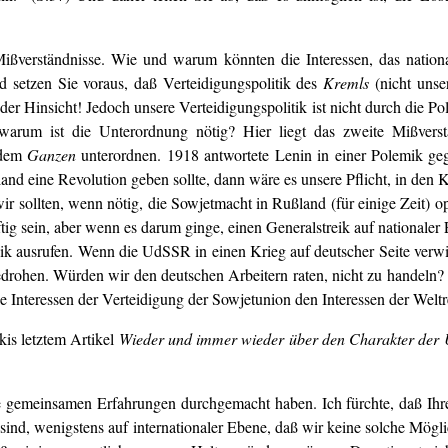
ßverständnisse. Wie und warum könnten die Interessen, das national
d setzen Sie voraus, daß Verteidigungspolitik des
Kremls
(nicht unse
eder Hinsicht! Jedoch unsere Verteidigungspolitik ist nicht durch die Pol
warum ist die Unterordnung nötig? Hier liegt das zweite Mißver
dem
Ganzen
unterordnen. 1918 antwortete Lenin in einer Polemik ge
nd eine Revolution geben sollte, dann wäre es unsere Pflicht, in den Kr
ir sollten, wenn nötig, die Sowjetmacht in Rußland (für einige Zeit) o
ig sein, aber wenn es darum ginge, einen Generalstreik auf nationaler 
eik ausrufen. Wenn die UdSSR in einen Krieg auf deutscher Seite verwic
drohen. Würden wir den deutschen Arbeitern raten, nicht zu handeln?
e Interessen der Verteidigung der Sowjetunion den Interessen der Weltr
kis letztem Artikel
Wieder und immer wieder über den Charakter der
re gemeinsamen Erfahrungen durchgemacht haben. Ich fürchte, daß Ihr
sind, wenigstens auf internationaler Ebene, daß wir keine solche Mögli