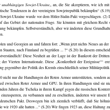
r
unabhängigen Sowjet-Ukraine
„ an, die Sie akzeptieren, wie ich mit
tische Tendenzen in der vereinigten Sowjetrepublik bekämpfen“ (S.19)
n Sowjet-Ukraine wurde vor dem Hitler-Stalin-Pakt vorgeschlagen. (2)
auf das Gebiet der nationalen Frage. Sie könnten mit gleichem Recht 
ung bekämpfen. Selbstverständlich, aber wir änderten diese Grundhaltu
n.
n und Georgien an und fahren fort: „Wenn jetzt nichts Neues an der L
 Staaten, nach Finnland zu begrüßen ... ?“ (S.20) In diesem entscheid
erständlich! Diese Neuheit an der Lage ist der Bankrott der Dritten 
der Vierten Internationale. Diese „Konkretheit der Ereignisse““ e
g gegenüber der Politik des Kremls einschließlich seiner Militärpolitik
20 nicht nur die Handlungen der Roten Armee unterstützten, sondern
hied zwischen Roter Armee und GPU. In ihren Handlungen sind sie nic
nden Jahren die Tscheka in ihrem Kampf gegen die russischen Konterre
einzusperren, zu verbannen und zu erschießen, änderten wir unsere E
-deutschen Pakt. Deswegen bin ich ziemlich verblüfft, daß Sie höhni
e wir 1920 alle hatten ...“ (S.20) Wir fingen 1923 an, diese Haltung zu