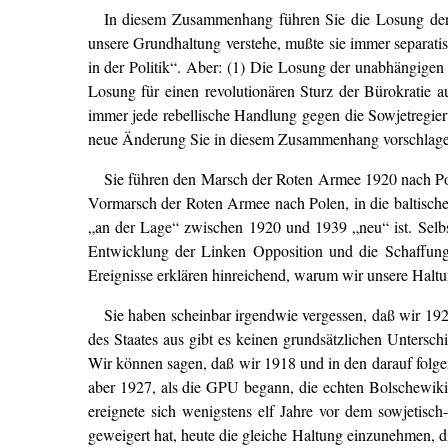
In diesem Zusammenhang führen Sie die Losung de
unsere Grundhaltung verstehe, mußte sie immer separatis
in der Politik“. Aber: (1) Die Losung der unabhängige
Losung für einen revolutionären Sturz der Bürokratie 
immer jede rebellische Handlung gegen die Sowjetregier
neue Änderung Sie in diesem Zusammenhang vorschlage
Sie führen den Marsch der Roten Armee 1920 nach Pole
Vormarsch der Roten Armee nach Polen, in die baltischen
„an der Lage“ zwischen 1920 und 1939 „neu“ ist. Selbstv
Entwicklung der Linken Opposition und die Schaffung 
Ereignisse erklären hinreichend, warum wir unsere Haltun
Sie haben scheinbar irgendwie vergessen, daß wir 19
des Staates aus gibt es keinen grundsätzlichen Untersc
Wir können sagen, daß wir 1918 und in den darauf folge
aber 1927, als die GPU begann, die echten Bolschewiki 
ereignete sich wenigstens elf Jahre vor dem sowjetisch
geweigert hat, heute die gleiche Haltung einzunehmen, di