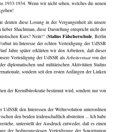
uns 1933-1934. Wenn wir nicht sehen, welches die neuen
ckgehen!
 deuten diese Losung in der Vergangenheit als unsere
 lieber Shachtman, diese Darstellung entspricht nicht der
Stalins Fälscherschule
inistischen Kurs? Nein!“ (
, Berlin
 Vorhut im Interesse der echten Verteidigung der UdSSR
nf Jahre später erklärten wir den Arbeitern, daß dieser
 unsere Verteidigung der UdSSR als
Arbeiterstaat
von der
r diplomatischen und militärischen Aktivitäten Stalins
ternationale, sondern seit den ersten Anfängen der Linken
hen der Kremlbürokratie bestimmt wird, sondern nur von
der UdSSR den Interessen der Weltrevolution unterordnen
schen den beiden leidenschaftlich abstreiten ... Ich habe
rstehe, unterstellt der Ausdruck entweder, daß es einen
ung der bedingungslosen Verteidigung der Sowjetunion