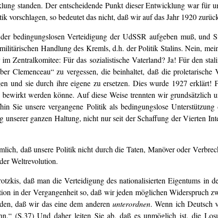
lung standen. Der entscheidende Punkt dieser Entwicklung war für 
tik vorschlagen, so bedeutet das nicht, daß wir auf das Jahr 1920 zurü
 der bedingungslosen Verteidigung der UdSSR aufgeben muß, und Sie
litärischen Handlung des Kremls, d.h. der Politik Stalins. Nein, mein
 im Zentralkomitee: Für das sozialistische Vaterland? Ja! Für den stal
r Clemenceau“ zu vergessen, die beinhaltet, daß die proletarische
en und sie durch ihre eigene zu ersetzen. Dies wurde 1927 erklärt! Fü
n bewirkt werden könne. Auf diese Weise trennten wir grundsätzlich
n Sie unsere vergangene Politik als bedingungslose Unterstützung de
ng unserer ganzen Haltung, nicht nur seit der Schaffung der Vierten In
ich, daß unsere Politik nicht durch die Taten, Manöver oder Verbrec
der Weltrevolution.
otzkis, daß man die Verteidigung des nationalisierten Eigentums in 
tion in der Vergangenheit so, daß wir jeden möglichen Widerspruch zwi
anden, daß wir das eine dem anderen
unterordnen
. Wenn ich Deutsch ve
n.“ (S.37) Und daher leiten Sie ab, daß es unmöglich ist, die Los