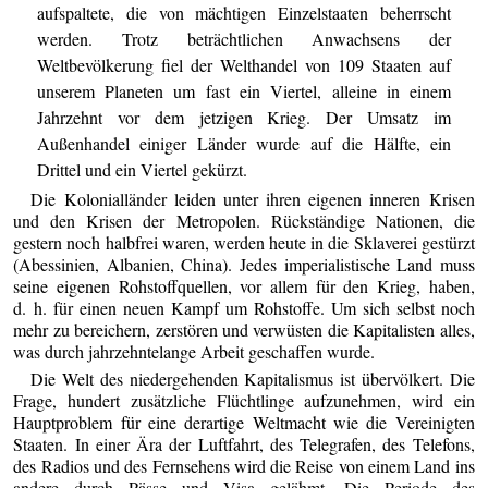
aufspaltete, die von mächtigen Einzelstaaten beherrscht
werden. Trotz beträchtlichen Anwachsens der
Weltbevölkerung fiel der Welthandel von 109 Staaten auf
unserem Planeten um fast ein Viertel, alleine in einem
Jahrzehnt vor dem jetzigen Krieg. Der Umsatz im
Außenhandel einiger Länder wurde auf die Hälfte, ein
Drittel und ein Viertel gekürzt.
Die Kolonialländer leiden unter ihren eigenen inneren Krisen
und den Krisen der Metropolen. Rückständige Nationen, die
gestern noch halbfrei waren, werden heute in die Sklaverei gestürzt
(Abessinien, Albanien, China). Jedes imperialistische Land muss
seine eigenen Rohstoffquellen, vor allem für den Krieg, haben,
d. h. für einen neuen Kampf um Rohstoffe. Um sich selbst noch
mehr zu bereichern, zerstören und verwüsten die Kapitalisten alles,
was durch jahrzehntelange Arbeit geschaffen wurde.
Die Welt des niedergehenden Kapitalismus ist übervölkert. Die
Frage, hundert zusätzliche Flüchtlinge aufzunehmen, wird ein
Hauptproblem für eine derartige Weltmacht wie die Vereinigten
Staaten. In einer Ära der Luftfahrt, des Telegrafen, des Telefons,
des Radios und des Fernsehens wird die Reise von einem Land ins
andere durch Pässe und Visa gelähmt. Die Periode des