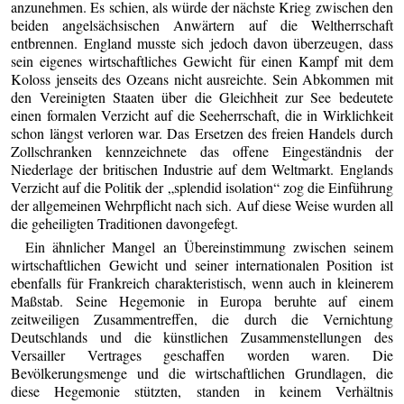
anzunehmen. Es schien, als würde der nächste Krieg zwischen den
beiden angelsächsischen Anwärtern auf die Weltherrschaft
entbrennen. England musste sich jedoch davon überzeugen, dass
sein eigenes wirtschaftliches Gewicht für einen Kampf mit dem
Koloss jenseits des Ozeans nicht ausreichte. Sein Abkommen mit
den Vereinigten Staaten über die Gleichheit zur See bedeutete
einen formalen Verzicht auf die Seeherrschaft, die in Wirklichkeit
schon längst verloren war. Das Ersetzen des freien Handels durch
Zollschranken kennzeichnete das offene Eingeständnis der
Niederlage der britischen Industrie auf dem Weltmarkt. Englands
Verzicht auf die Politik der „splendid isolation“ zog die Einführung
der allgemeinen Wehrpflicht nach sich. Auf diese Weise wurden all
die geheiligten Traditionen davongefegt.
Ein ähnlicher Mangel an Übereinstimmung zwischen seinem
wirtschaftlichen Gewicht und seiner internationalen Position ist
ebenfalls für Frankreich charakteristisch, wenn auch in kleinerem
Maßstab. Seine Hegemonie in Europa beruhte auf einem
zeitweiligen Zusammentreffen, die durch die Vernichtung
Deutschlands und die künstlichen Zusammenstellungen des
Versailler Vertrages geschaffen worden waren. Die
Bevölkerungsmenge und die wirtschaftlichen Grundlagen, die
diese Hegemonie stützten, standen in keinem Verhältnis