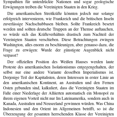
Sympathien für unterdrückte Nationen und sogar geologische
Erwägungen treiben die Vereinigten Staaten in den Krieg.
Die amerikanischen Streitkräfte könnten jedoch nur solange
erfolgreich intervenieren, wie Frankreich und die britischen Inseln
zuverlässige Nachschubbasen bleiben. Sollte Frankreich besetzt
werden und sollten deutsche Truppen an der Themse auftauchen,
so würde sich das Kräfteverhältnis drastisch zum Nachteil der
Vereinigten Staaten verschieben. Diese Betrachtungen zwingen
Washington, alles enorm zu beschleunigen, aber genauso dazu, die
Frage zu erwägen: Wurde der günstigste Augenblick nicht
verpasst?
Der offiziellen Position des Weißen Hauses werden laute
Proteste des amerikanischen Isolationismus entgegengehalten, der
selbst nur eine andere Variante desselben Imperialismus ist.
Derjenige Teil der Kapitalisten, deren Interessen in erster Linie an
den amerikanischen Kontinent, an Australien und den Fernen
Osten gebunden sind, kalkuliert, dass die Vereinigten Staaten im
Falle einer Niederlage der Alliierten automatisch ein Monopol zu
ihrem eigenen Vorteil nicht nur Im Lateinamerika, sondern auch in
Kanada, Australien und Neuseeland gewinnen würden. Was China
Indonesien und den Orient im Allgemeinen betrifft, so ist die
Überzeugung der gesamten herrschenden Klasse der Vereinigten