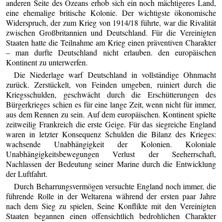
anderen Seite des Ozeans erhob sich ein noch mächtigeres Land,
eine ehemalige britische Kolonie. Der wichtigste ökonomische
Widerspruch, der zum Krieg von 1914/18 führte, war die Rivalität
zwischen Großbritannien und Deutschland. Für die Vereinigten
Staaten hatte die Teilnahme am Krieg einen präventiven Charakter
– man durfte Deutschland nicht erlauben. den europäischen
Kontinent zu unterwerfen.
Die Niederlage warf Deutschland in vollständige Ohnmacht
zurück. Zerstückelt, von Feinden umgeben, ruiniert durch die
Kriegsschulden, geschwächt durch die Erschütterungen des
Bürgerkrieges schien es für eine lange Zeit, wenn nicht für immer,
aus dem Rennen zu sein. Auf dem europäischen. Kontinent spielte
zeitweilig Frankreich die erste Geige. Für das siegreiche England
waren in letzter Konsequenz Schulden die Bilanz des Krieges:
wachsende Unabhängigkeit der Kolonien. Koloniale
Unabhängigkeitsbewegungen Verlust der Seeherrschaft,
Nachlassen der Bedeutung seiner Marine durch die Entwicklung
der Luftfahrt.
Durch Beharrungsvermögen versuchte England noch immer, die
führende Rolle in der Weltarena während der ersten paar Jahre
nach dem Sieg zu spielen, Seine Konflikte mit den Vereinigten
Staaten begannen einen offensichtlich bedrohlichen Charakter