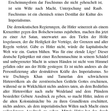
Erscheinungsform dar Faschismus die nicht geheuchelt ist,
ist sein Wille nach Macht, Unterjochung und Raub.
Faschismus ist ein chemisch reines Destillat der Kultur des
Imperialismus.
Die demokratischen Regierungen, die Hitler seinerzeit als einem
Kreuzritter gegen den Bolschewismus zujubelten, machen ihn jetzt
zu einer Art Satan, unerwartet aus den Tiefen der Hölle
losgelassen, der die Heiligkeit der Verträge, der Grenzen und aller
Regeln verletzt. Gäbe es Hitler nicht, würde die kapitalistische
Welt wie ein. Garten blühen. Was für eine elende Lüge! Dieser
deutsche Epileptiker mit einer Rechenmaschine in seinem Schädel
und unbegrenzter Macht in seinen Händen ist nicht vom Himmel
gefallen oder aus der Hölle gestiegen: Er ist nichts anderes als die
Personifizierung aller destruktiven Kräfte des Imperialismus. So
wie Dschingis Khan und Tamerlan den schwächeren
Hirtenvölkern als die zerstörerischen Geißeln Gottes erschienen,
während sie in Wirklichkeit nichts anderes taten, als dem Bedürfnis
aller Hirtenvölker nach mehr Weideland und dem Plündern
besiedelter Gebiete Ausdruck zu geben, so macht Hitler, indem er
die alten Kolonialmächte bis zu ihren Grundfesten erschüttert,
nichts anderes, als dem imperialistischen Willen nach Macht einen
vollendeteren Ausdruck zu geben. Mittels Hitler hat der durch