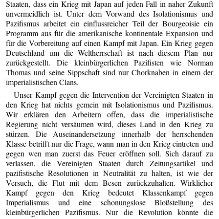
Staaten, dass ein Krieg mit Japan auf jeden Fall in naher Zukunft
unvermeidlich ist. Unter dem Vorwand des Isolationismus und
Pazifismus arbeitet ein einflussreicher Teil der Bourgeoisie ein
Programm aus für die amerikanische kontinentale Expansion und
für die Vorbereitung auf einen Kampf mit Japan. Ein Krieg gegen
Deutschland um die Weltherrschaft ist nach diesem Plan nur
zurückgestellt. Die kleinbürgerlichen Pazifisten wie Norman
Thomas und seine Sippschaft sind nur Chorknaben in einem der
imperialistischen Clans.
Unser Kampf gegen die Intervention der Vereinigten Staaten in
den Krieg hat nichts gemein mit Isolationismus und Pazifismus.
Wir erklären den Arbeitern offen, dass die imperialistische
Regierung nicht versäumen wird, dieses Land in den Krieg zu
stürzen. Die Auseinandersetzung innerhalb der herrschenden
Klasse betrifft nur die Frage, wann man in den Krieg eintreten und
gegen wen man zuerst das Feuer eröffnen soll. Sich darauf zu
verlassen, die Vereinigten Staaten durch Zeitungsartikel und
pazifistische Resolutionen in Neutralität zu halten, ist wie der
Versuch, die Flut mit dem Besen zurückzuhalten. Wirklicher
Kampf gegen den Krieg bedeutet Klassenkampf gegen
Imperialismus und eine schonungslose Bloßstellung des
kleinbürgerlichen Pazifismus. Nur die Revolution könnte die