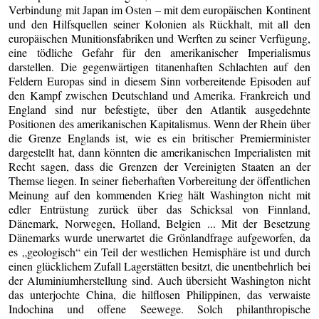
Verbindung mit Japan im Osten – mit dem europäischen Kontinent
und den Hilfsquellen seiner Kolonien als Rückhalt, mit all den
europäischen Munitionsfabriken und Werften zu seiner Verfügung,
eine tödliche Gefahr für den amerikanischer Imperialismus
darstellen. Die gegenwärtigen titanenhaften Schlachten auf den
Feldern Europas sind in diesem Sinn vorbereitende Episoden auf
den Kampf zwischen Deutschland und Amerika. Frankreich und
England sind nur befestigte, über den Atlantik ausgedehnte
Positionen des amerikanischen Kapitalismus. Wenn der Rhein über
die Grenze Englands ist, wie es ein britischer Premierminister
dargestellt hat, dann könnten die amerikanischen Imperialisten mit
Recht sagen, dass die Grenzen der Vereinigten Staaten an der
Themse liegen. In seiner fieberhaften Vorbereitung der öffentlichen
Meinung auf den kommenden Krieg hält Washington nicht mit
edler Entrüstung zurück über das Schicksal von Finnland,
Dänemark, Norwegen, Holland, Belgien ... Mit der Besetzung
Dänemarks wurde unerwartet die Grönlandfrage aufgeworfen, da
es „geologisch“ ein Teil der westlichen Hemisphäre ist und durch
einen glücklichem Zufall Lagerstätten besitzt, die unentbehrlich bei
der Aluminiumherstellung sind. Auch übersieht Washington nicht
das unterjochte China, die hilflosen Philippinen, das verwaiste
Indochina und offene Seewege. Solch philanthropische