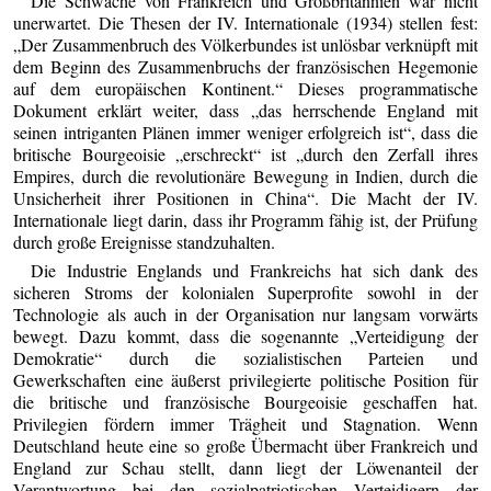
Die Schwäche von Frankreich und Großbritannien war nicht
unerwartet. Die Thesen der IV. Internationale (1934) stellen fest:
„Der Zusammenbruch des Völkerbundes ist unlösbar verknüpft mit
dem Beginn des Zusammenbruchs der französischen Hegemonie
auf dem europäischen Kontinent.“ Dieses programmatische
Dokument erklärt weiter, dass „das herrschende England mit
seinen intriganten Plänen immer weniger erfolgreich ist“, dass die
britische Bourgeoisie „erschreckt“ ist „durch den Zerfall ihres
Empires, durch die revolutionäre Bewegung in Indien, durch die
Unsicherheit ihrer Positionen in China“. Die Macht der IV.
Internationale liegt darin, dass ihr Programm fähig ist, der Prüfung
durch große Ereignisse standzuhalten.
Die Industrie Englands und Frankreichs hat sich dank des
sicheren Stroms der kolonialen Superprofite sowohl in der
Technologie als auch in der Organisation nur langsam vorwärts
bewegt. Dazu kommt, dass die sogenannte „Verteidigung der
Demokratie“ durch die sozialistischen Parteien und
Gewerkschaften eine äußerst privilegierte politische Position für
die britische und französische Bourgeoisie geschaffen hat.
Privilegien fördern immer Trägheit und Stagnation. Wenn
Deutschland heute eine so große Übermacht über Frankreich und
England zur Schau stellt, dann liegt der Löwenanteil der
Verantwortung bei den sozialpatriotischen Verteidigern der