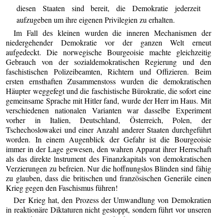
diesen Staaten sind bereit, die Demokratie jederzeit
aufzugeben um ihre eigenen Privilegien zu erhalten.
Im Fall des kleinen wurden die inneren Mechanismen der
niedergehender Demokratie vor der ganzen Welt erneut
aufgedeckt. Die norwegische Bourgeoisie machte gleichzeitig
Gebrauch von der sozialdemokratischen Regierung und den
faschistischen Polizeibeamten, Richtern und Offizieren. Beim
ersten ernsthaften Zusammenstoss wurden die demokratischen
Häupter weggefegt und die faschistische Bürokratie, die sofort eine
gemeinsame Sprache mit Hitler fand, wurde der Herr im Haus. Mit
verschiedenen nationalen Varianten war dasselbe Experiment
vorher in Italien, Deutschland, Österreich, Polen, der
Tschechoslowakei und einer Anzahl anderer Staaten durchgeführt
worden. In einem Augenblick der Gefahr ist die Bourgeoisie
immer in der Lage gewesen, den wahren Apparat ihrer Herrschaft
als das direkte lnstrument des Finanzkapitals von demokratischen
Verzierungen zu befreien. Nur die hoffnungslos Blinden sind fähig
zu glauben, dass die britischen und französischen Generäle einen
Krieg gegen den Faschismus führen!
Der Krieg hat, den Prozess der Umwandlung von Demokratien
in reaktionäre Diktaturen nicht gestoppt, sondern führt vor unseren