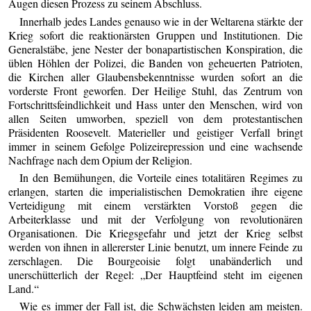
Augen diesen Prozess zu seinem Abschluss.
Innerhalb jedes Landes genauso wie in der Weltarena stärkte der
Krieg sofort die reaktionärsten Gruppen und Institutionen. Die
Generalstäbe, jene Nester der bonapartistischen Konspiration, die
üblen Höhlen der Polizei, die Banden von geheuerten Patrioten,
die Kirchen aller Glaubensbekenntnisse wurden sofort an die
vorderste Front geworfen. Der Heilige Stuhl, das Zentrum von
Fortschrittsfeindlichkeit und Hass unter den Menschen, wird von
allen Seiten umworben, speziell von dem protestantischen
Präsidenten Roosevelt. Materieller und geistiger Verfall bringt
immer in seinem Gefolge Polizeirepression und eine wachsende
Nachfrage nach dem Opium der Religion.
In den Bemühungen, die Vorteile eines totalitären Regimes zu
erlangen, starten die imperialistischen Demokratien ihre eigene
Verteidigung mit einem verstärkten Vorstoß gegen die
Arbeiterklasse und mit der Verfolgung von revolutionären
Organisationen. Die Kriegsgefahr und jetzt der Krieg selbst
werden von ihnen in allererster Linie benutzt, um innere Feinde zu
zerschlagen. Die Bourgeoisie folgt unabänderlich und
unerschütterlich der Regel: „Der Hauptfeind steht im eigenen
Land.“
Wie es immer der Fall ist, die Schwächsten leiden am meisten.