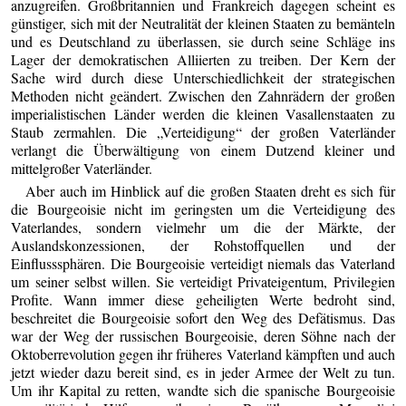
anzugreifen. Großbritannien und Frankreich dagegen scheint es
günstiger, sich mit der Neutralität der kleinen Staaten zu bemänteln
und es Deutschland zu überlassen, sie durch seine Schläge ins
Lager der demokratischen Alliierten zu treiben. Der Kern der
Sache wird durch diese Unterschiedlichkeit der strategischen
Methoden nicht geändert. Zwischen den Zahnrädern der großen
imperialistischen Länder werden die kleinen Vasallenstaaten zu
Staub zermahlen. Die „Verteidigung“ der großen Vaterländer
verlangt die Überwältigung von einem Dutzend kleiner und
mittelgroßer Vaterländer.
Aber auch im Hinblick auf die großen Staaten dreht es sich für
die Bourgeoisie nicht im geringsten um die Verteidigung des
Vaterlandes, sondern vielmehr um die der Märkte, der
Auslandskonzessionen, der Rohstoffquellen und der
Einflusssphären. Die Bourgeoisie verteidigt niemals das Vaterland
um seiner selbst willen. Sie verteidigt Privateigentum, Privilegien
Profite. Wann immer diese geheiligten Werte bedroht sind,
beschreitet die Bourgeoisie sofort den Weg des Defätismus. Das
war der Weg der russischen Bourgeoisie, deren Söhne nach der
Oktoberrevolution gegen ihr früheres Vaterland kämpften und auch
jetzt wieder dazu bereit sind, es in jeder Armee der Welt zu tun.
Um ihr Kapital zu retten, wandte sich die spanische Bourgeoisie