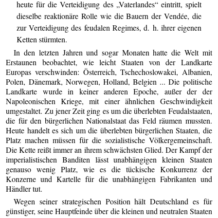
heute für die Verteidigung des „Vaterlandes“ eintritt, spielt
dieselbe reaktionäre Rolle wie die Bauern der Vendée, die
zur Verteidigung des feudalen Regimes, d. h. ihrer eigenen
Ketten stürmten.
In den letzten Jahren und sogar Monaten hatte die Welt mit
Erstaunen beobachtet, wie leicht Staaten von der Landkarte
Europas verschwinden: Österreich, Tschechoslowakei, Albanien,
Polen, Dänemark, Norwegen, Holland, Belgien ... Die politische
Landkarte wurde in keiner anderen Epoche, außer der der
Napoleonischen Kriege, mit einer ähnlichen Geschwindigkeit
umgestaltet. Zu jener Zeit ging es um die überlebten Feudalstaaten,
die für den bürgerlichen Nationalstaat das Feld räumen mussten.
Heute handelt es sich um die überlebten bürgerlichen Staaten, die
Platz machen müssen für die sozialistische Völkergemeinschaft.
Die Kette reißt immer an ihrem schwächsten Glied. Der Kampf der
imperialistischen Banditen lässt unabhängigen kleinen Staaten
genauso wenig Platz, wie es die tückische Konkurrenz der
Konzerne und Kartelle für die unabhängigen Fabrikanten und
Händler tut.
Wegen seiner strategischen Position hält Deutschland es für
günstiger, seine Hauptfeinde über die kleinen und neutralen Staaten