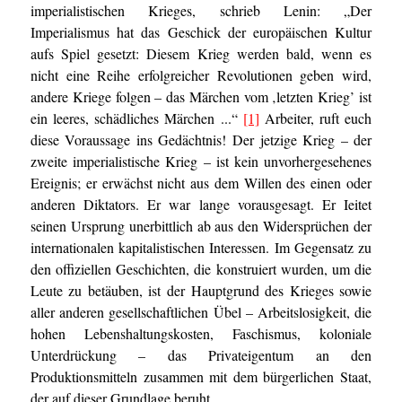
imperialistischen Krieges, schrieb Lenin: „Der
Imperialismus hat das Geschick der europäischen Kultur
aufs Spiel gesetzt: Diesem Krieg werden bald, wenn es
nicht eine Reihe erfolgreicher Revolutionen geben wird,
andere Kriege folgen – das Märchen vom ‚letzten Krieg’ ist
ein leeres, schädliches Märchen ...“
[1]
Arbeiter, ruft euch
diese Voraussage ins Gedächtnis! Der jetzige Krieg – der
zweite imperialistische Krieg – ist kein unvorhergesehenes
Ereignis; er erwächst nicht aus dem Willen des einen oder
anderen Diktators. Er war lange vorausgesagt. Er Ieitet
seinen Ursprung unerbittlich ab aus den Widersprüchen der
internationalen kapitalistischen Interessen. Im Gegensatz zu
den offiziellen Geschichten, die konstruiert wurden, um die
Leute zu betäuben, ist der Hauptgrund des Krieges sowie
aller anderen gesellschaftlichen Übel – Arbeitslosigkeit, die
hohen Lebenshaltungskosten, Faschismus, koloniale
Unterdrückung – das Privateigentum an den
Produktionsmitteln zusammen mit dem bürgerlichen Staat,
der auf dieser Grundlage beruht.