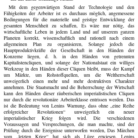
Mit dem gegenwärtigen Stand der Technologie und den
Fähigkeiten der Arbeiter ist es durchaus möglich, angemessene
Bedingungen für die materielle und geistige Entwicklung der
gesamten Menschheit zu schaffen, Es wäre nur nötig, das
wirtschaftliche Leben in jedem Land und auf unserem ganzen
Planeten korrekt, wissenschaftlich und rationell nach einem
allgemeinen Plan zu organisieren, Solange jedoch die
Hauptproduktivkräfte der Gesellschaft in den Händen der
Konzerne liegen, d. h. in den Händen von getrennten
Kapitalistencliquen, und solange der Nationalstaat ein williges
Werkzeug in den Händen dieser Cliquen bleibt, muss der Kampf
um Märkte, um Rohstoffquellen, um die Weltherrschaft
unweigerlich einen mehr und mehr destruktiven Charakter
annehmen. Die Staatsmacht und die Beherrschung der Wirtschaft
kann den Händen dieser räuberischen imperialistischen Cliquen
nur durch die revolutionäre Arbeiterklasse entrissen werden. Das
ist die Bedeutung von Lenins Warnung, dass ohne „eine Reihe
erfolgreicher Revolutionen“ unweigerlich ein neuer
imperialistischer Krieg folgen wird. Die verschiedenen
Voraussagen und Versprechungen, die man machte, sind der
Prüfung durch die Ereignisse unterworfen worden, Das Märchen
vom „letzten Krieg“ hat sich als Lüge erwiesen, Lenins