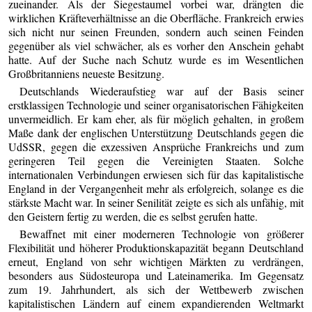
zueinander. Als der Siegestaumel vorbei war, drängten die
wirklichen Kräfteverhältnisse an die Oberfläche. Frankreich erwies
sich nicht nur seinen Freunden, sondern auch seinen Feinden
gegenüber als viel schwächer, als es vorher den Anschein gehabt
hatte. Auf der Suche nach Schutz wurde es im Wesentlichen
Großbritanniens neueste Besitzung.
Deutschlands Wiederaufstieg war auf der Basis seiner
erstklassigen Technologie und seiner organisatorischen Fähigkeiten
unvermeidlich. Er kam eher, als für möglich gehalten, in großem
Maße dank der englischen Unterstützung Deutschlands gegen die
UdSSR, gegen die exzessiven Ansprüche Frankreichs und zum
geringeren Teil gegen die Vereinigten Staaten. Solche
internationalen Verbindungen erwiesen sich für das kapitalistische
England in der Vergangenheit mehr als erfolgreich, solange es die
stärkste Macht war. In seiner Senilität zeigte es sich als unfähig, mit
den Geistern fertig zu werden, die es selbst gerufen hatte.
Bewaffnet mit einer moderneren Technologie von größerer
Flexibilität und höherer Produktionskapazität begann Deutschland
erneut, England von sehr wichtigen Märkten zu verdrängen,
besonders aus Südosteuropa und Lateinamerika. Im Gegensatz
zum 19. Jahrhundert, als sich der Wettbewerb zwischen
kapitalistischen Ländern auf einem expandierenden Weltmarkt