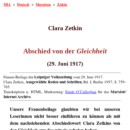
MIA
>
Deutsch
>
Marxisten
>
Zetkin
Clara Zetkin
Abschied von der
Gleichheit
(29. Juni 1917)
Leipziger Volkszeitung
Frauen-Beilage der
vom 29. Juni 1917.
Ausgewählte Reden und Schriften
Clara Zetkin,
, Bd. I, Berlin 1957, S. 759–
765.
Marxists’
Transkription u. HTML. Markierung:
Einde O’Callaghan
für das
Internet Archive
.
Unsere Frauenbeilage glaubten wir bei unseren
Leserinnen nicht besser einführen zu können als mit
dem nachstehenden Abschiedswort Clara Zetkins von
der
, um das wir sie gebeten haben.