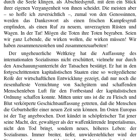
durch die Seele klingen, als Abschiedsgruß, mit dem ein Stück
ihrer eigenen Vergangenheit von ihnen scheidet. Die meisten aber
– so hoffe ich zuversichtlich –, zumal von den Genossinnen,
werden das Dankeswort als einen frischen Kampfesgruß
empfinden, als einen Ruf zu neuem, unverzagtem Rüsten und
Wagen. In der Tat! Mögen die Toten ihre Toten begraben. Seien
wir ganz Lebende, die wirken wollen, die wirken müssen! Wir
haben zusammenzustehen und zusammenzuarbeiten!
Der ungeheuerliche Weltkrieg hat die Auffassung des
internationalen Sozialismus nicht erschüttert, vielmehr nur durch
den Anschauungsunterricht der Tatsachen bestätigt. Er hat in den
fortgeschrittensten kapitalistischen Staaten eine so weitgediehene
Reife der wirtschaftlichen Entwicklung gezeigt, daß nur noch die
riesenhafteste Vernichtung von Sachgütern und schaffenden
Menschenleben Luft für den Fortbestand der kapitalistischen
Ordnung schaffen konnte. Mitten unter uns ist die zu Fleisch und
Blut verkörperte Geschichtsauffassung getreten, daß die Menschen
die Geburtshelfer einer neuen Zeit sein können. Im Osten Europas
ist der Tag angebrochen. Dort kündet in schöpferischer Tat jener
seine Macht, der, gewaltiger als der waffenklirrende Imperialismus,
nicht den Tod bringt, sondern neues, höheres Leben: der
Sozialismus. Immer breiter, tiefer, unwiderstehlicher wird der