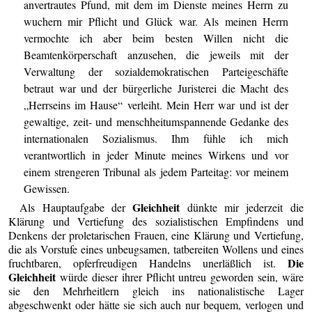
anvertrautes Pfund, mit dem im Dienste meines Herrn zu
wuchern mir Pflicht und Glück war. Als meinen Herrn
vermochte ich aber beim besten Willen nicht die
Beamtenkörperschaft anzusehen, die jeweils mit der
Verwaltung der sozialdemokratischen Parteigeschäfte
betraut war und der bürgerliche Juristerei die Macht des
„Herrseins im Hause“ verleiht. Mein Herr war und ist der
gewaltige, zeit- und menschheitumspannende Gedanke des
internationalen Sozialismus. Ihm fühle ich mich
verantwortlich in jeder Minute meines Wirkens und vor
einem strengeren Tribunal als jedem Parteitag: vor meinem
Gewissen.
Gleichheit
Als Hauptaufgabe der
dünkte mir jederzeit die
Klärung und Vertiefung des sozialistischen Empfindens und
Denkens der proletarischen Frauen, eine Klärung und Vertiefung,
die als Vorstufe eines unbeugsamen, tatbereiten Wollens und eines
Die
fruchtbaren, opferfreudigen Handelns unerläßlich ist.
Gleichheit
würde dieser ihrer Pflicht untreu geworden sein, wäre
sie den Mehrheitlern gleich ins nationalistische Lager
abgeschwenkt oder hätte sie sich auch nur bequem, verlogen und