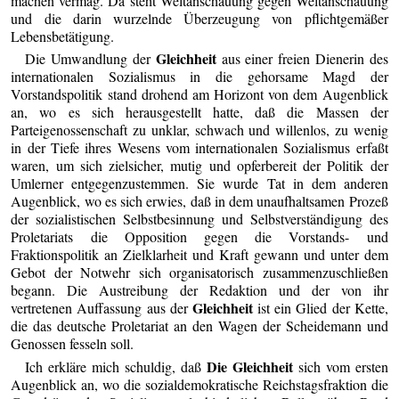
machen vermag. Da steht Weltanschauung gegen Weltanschauung
und die darin wurzelnde Überzeugung von pflichtgemäßer
Lebensbetätigung.
Gleichheit
Die Umwandlung der
aus einer freien Dienerin des
internationalen Sozialismus in die gehorsame Magd der
Vorstandspolitik stand drohend am Horizont von dem Augenblick
an, wo es sich herausgestellt hatte, daß die Massen der
Parteigenossenschaft zu unklar, schwach und willenlos, zu wenig
in der Tiefe ihres Wesens vom internationalen Sozialismus erfaßt
waren, um sich zielsicher, mutig und opferbereit der Politik der
Umlerner entgegenzustemmen. Sie wurde Tat in dem anderen
Augenblick, wo es sich erwies, daß in dem unaufhaltsamen Prozeß
der sozialistischen Selbstbesinnung und Selbstverständigung des
Proletariats die Opposition gegen die Vorstands- und
Fraktionspolitik an Zielklarheit und Kraft gewann und unter dem
Gebot der Notwehr sich organisatorisch zusammenzuschließen
begann. Die Austreibung der Redaktion und der von ihr
Gleichheit
vertretenen Auffassung aus der
ist ein Glied der Kette,
die das deutsche Proletariat an den Wagen der Scheidemann und
Genossen fesseln soll.
Die Gleichheit
Ich erkläre mich schuldig, daß
sich vom ersten
Augenblick an, wo die sozialdemokratische Reichstagsfraktion die