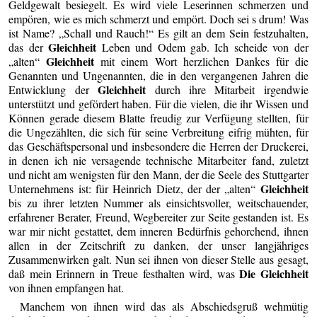
Geldgewalt besiegelt. Es wird viele Leserinnen schmerzen und
empören, wie es mich schmerzt und empört. Doch sei s drum! Was
ist Name? „Schall und Rauch!“ Es gilt an dem Sein festzuhalten,
Gleichheit
das der
Leben und Odem gab. Ich scheide von der
Gleichheit
„alten“
mit einem Wort herzlichen Dankes für die
Genannten und Ungenannten, die in den vergangenen Jahren die
Gleichheit
Entwicklung der
durch ihre Mitarbeit irgendwie
unterstützt und gefördert haben. Für die vielen, die ihr Wissen und
Können gerade diesem Blatte freudig zur Verfügung stellten, für
die Ungezählten, die sich für seine Verbreitung eifrig mühten, für
das Geschäftspersonal und insbesondere die Herren der Druckerei,
in denen ich nie versagende technische Mitarbeiter fand, zuletzt
und nicht am wenigsten für den Mann, der die Seele des Stuttgarter
Gleichheit
Unternehmens ist: für Heinrich Dietz, der der „alten“
bis zu ihrer letzten Nummer als einsichtsvoller, weitschauender,
erfahrener Berater, Freund, Wegbereiter zur Seite gestanden ist. Es
war mir nicht gestattet, dem inneren Bedürfnis gehorchend, ihnen
allen in der Zeitschrift zu danken, der unser langjähriges
Zusammenwirken galt. Nun sei ihnen von dieser Stelle aus gesagt,
Die Gleichheit
daß mein Erinnern in Treue festhalten wird, was
von ihnen empfangen hat.
Manchem von ihnen wird das als Abschiedsgruß wehmütig