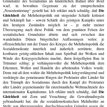
Grundsätze des Sozialismus als hinderlichen Ballast über Bord
warf, in bewußten Gegensatz zu der entsprechenden
Die
„Neuorientierung“ gestellt hat. Ich erkläre mich schuldig, daß
Gleichheit
die Mehrheitspolitik mit steigender Schärfe kritisiert
und bekämpft hat – soweit Schärfe des geistigen Kampfes unter
den heutigen Zuständen möglich ist – je mehr meiner
Überzeugung nach diese Politik von dem granitnen Felsen der
sozialistischen Grundsätze abirrte und sich zwischen den
wandelnden Dünen bürgerlicher Auffassungen verlor; je
offensichtlicher mit der Dauer des Krieges die Mehrheitspolitik die
Sozialdemokratie innerlich und äußerlich zerrüttete, ihren
kostbaren geistig-sittlichen Inhalt zum Spielball der Wolken und
Winde des Kriegsgeschehens machte, ihren festgefügten Bau in
Trümmer schlug; je verhängnisvoller die Mehrheitspolitik dem
Erkennen, Wollen und Handeln des arbeitenden Volkes wurde.
Denn mit all dem wirkte die Mehrheitspolitik kriegverlängernd und
verdrängte das gemeinsame Ringen der Proletarier aller Länder für
den Triumph des Sozialismus durch den Kampf der Proletarier
aller Länder gegeneinander für einzelstaatliche Weltmachtziele des
Die
internationalen Kapitalismus. Ich erkläre mich schuldig, daß
Gleichheit
mit Zorn und Verachtung die Gewaltmaßregeln
gebrandmarkt hat, die die sozialdemokratischen Mehrheitler an
Stelle von überzeugenden, durchschlagenden Gründen gegen die