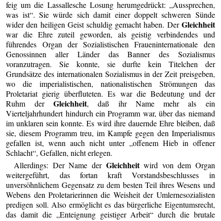
feig um die Lassallesche Losung herumgedrückt: „Aussprechen,
was ist“. Sie würde sich damit einer doppelt schweren Sünde
Gleichheit
wider den heiligen Geist schuldig gemacht haben. Der
war die Ehre zuteil geworden, als geistig verbindendes und
führendes Organ der Sozialistischen Fraueninternationale den
Genossinnen aller Länder das Banner des Sozialismus
voranzutragen. Sie konnte, sie durfte kein Titelchen der
Grundsätze des internationalen Sozialismus in der Zeit preisgeben,
wo die imperialistischen, nationalistischen Strömungen das
Proletariat gierig überfluteten. Es war die Bedeutung und der
Gleichheit
Ruhm der
, daß ihr Name mehr als ein
Vierteljahrhundert hindurch ein Programm war, über das niemand
im unklaren sein konnte. Es wird ihre dauernde Ehre bleiben, daß
sie, diesem Programm treu, im Kampfe gegen den Imperialismus
gefallen ist, wenn auch nicht unter „offenem Hieb in offener
Schlacht“, Gefallen, nicht erlegen.
Gleichheit
Allerdings: Der Name der
wird von dem Organ
weitergeführt, das fortan kraft Vorstandsbeschlusses in
unversöhnlichem Gegensatz zu dem besten Teil ihres Wesens und
Webens den Proletarierinnen die Weisheit der Umlernesozialisten
predigen soll. Also ermöglicht es das bürgerliche Eigentumsrecht,
das damit die „Enteignung geistiger Arbeit“ durch die brutale