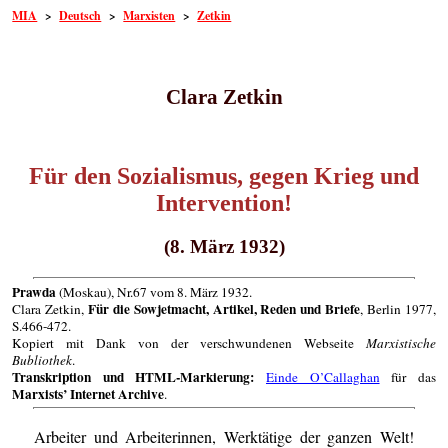
MIA
>
Deutsch
>
Marxisten
>
Zetkin
Clara Zetkin
Für den Sozialismus, gegen Krieg und
Intervention!
(8. März 1932)
Prawda
(Moskau), Nr.67 vom 8. März 1932.
Für die Sowjetmacht, Artikel, Reden und Briefe
Clara Zetkin,
, Berlin 1977,
S.466-472.
Kopiert mit Dank von der verschwundenen Webseite
Marxistische
Bubliothek
.
Transkription und HTML-Markierung:
Einde O’Callaghan
für das
Marxists’ Internet Archive
.
Arbeiter und Arbeiterinnen, Werktätige der ganzen Welt!