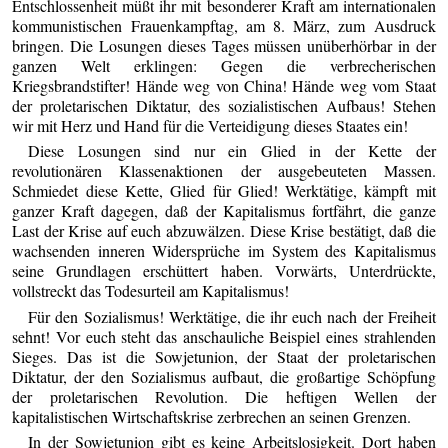
Entschlossenheit müßt ihr mit besonderer Kraft am internationalen
kommunistischen Frauenkampftag, am 8. März, zum Ausdruck
bringen. Die Losungen dieses Tages müssen unüberhörbar in der
ganzen Welt erklingen: Gegen die verbrecherischen
Kriegsbrandstifter! Hände weg von China! Hände weg vom Staat
der proletarischen Diktatur, des sozialistischen Aufbaus! Stehen
wir mit Herz und Hand für die Verteidigung dieses Staates ein!
Diese Losungen sind nur ein Glied in der Kette der
revolutionären Klassenaktionen der ausgebeuteten Massen.
Schmiedet diese Kette, Glied für Glied! Werktätige, kämpft mit
ganzer Kraft dagegen, daß der Kapitalismus fortfährt, die ganze
Last der Krise auf euch abzuwälzen. Diese Krise bestätigt, daß die
wachsenden inneren Widersprüche im System des Kapitalismus
seine Grundlagen erschüttert haben. Vorwärts, Unterdrückte,
vollstreckt das Todesurteil am Kapitalismus!
Für den Sozialismus! Werktätige, die ihr euch nach der Freiheit
sehnt! Vor euch steht das anschauliche Beispiel eines strahlenden
Sieges. Das ist die Sowjetunion, der Staat der proletarischen
Diktatur, der den Sozialismus aufbaut, die großartige Schöpfung
der proletarischen Revolution. Die heftigen Wellen der
kapitalistischen Wirtschaftskrise zerbrechen an seinen Grenzen.
In der Sowjetunion gibt es keine Arbeitslosigkeit. Dort haben