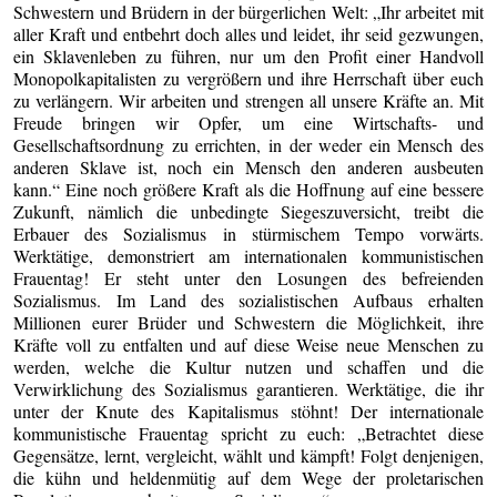
Schwestern und Brüdern in der bürgerlichen Welt: „Ihr arbeitet mit
aller Kraft und entbehrt doch alles und leidet, ihr seid gezwungen,
ein Sklavenleben zu führen, nur um den Profit einer Handvoll
Monopolkapitalisten zu vergrößern und ihre Herrschaft über euch
zu verlängern. Wir arbeiten und strengen all unsere Kräfte an. Mit
Freude bringen wir Opfer, um eine Wirtschafts- und
Gesellschaftsordnung zu errichten, in der weder ein Mensch des
anderen Sklave ist, noch ein Mensch den anderen ausbeuten
kann.“ Eine noch größere Kraft als die Hoffnung auf eine bessere
Zukunft, nämlich die unbedingte Siegeszuversicht, treibt die
Erbauer des Sozialismus in stürmischem Tempo vorwärts.
Werktätige, demonstriert am internationalen kommunistischen
Frauentag! Er steht unter den Losungen des befreienden
Sozialismus. Im Land des sozialistischen Aufbaus erhalten
Millionen eurer Brüder und Schwestern die Möglichkeit, ihre
Kräfte voll zu entfalten und auf diese Weise neue Menschen zu
werden, welche die Kultur nutzen und schaffen und die
Verwirklichung des Sozialismus garantieren. Werktätige, die ihr
unter der Knute des Kapitalismus stöhnt! Der internationale
kommunistische Frauentag spricht zu euch: „Betrachtet diese
Gegensätze, lernt, vergleicht, wählt und kämpft! Folgt denjenigen,
die kühn und heldenmütig auf dem Wege der proletarischen