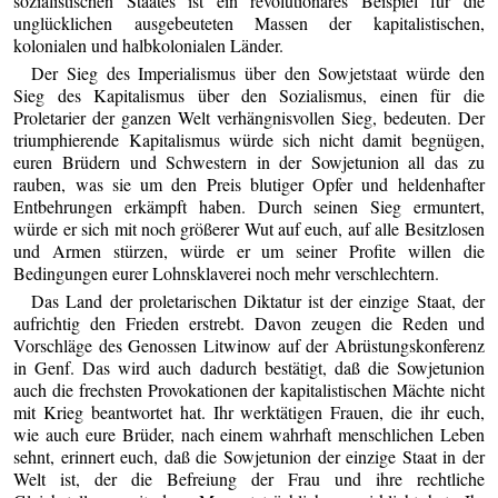
sozialistischen Staates ist ein revolutionäres Beispiel für die
unglücklichen ausgebeuteten Massen der kapitalistischen,
kolonialen und halbkolonialen Länder.
Der Sieg des Imperialismus über den Sowjetstaat würde den
Sieg des Kapitalismus über den Sozialismus, einen für die
Proletarier der ganzen Welt verhängnisvollen Sieg, bedeuten. Der
triumphierende Kapitalismus würde sich nicht damit begnügen,
euren Brüdern und Schwestern in der Sowjetunion all das zu
rauben, was sie um den Preis blutiger Opfer und heldenhafter
Entbehrungen erkämpft haben. Durch seinen Sieg ermuntert,
würde er sich mit noch größerer Wut auf euch, auf alle Besitzlosen
und Armen stürzen, würde er um seiner Profite willen die
Bedingungen eurer Lohnsklaverei noch mehr verschlechtern.
Das Land der proletarischen Diktatur ist der einzige Staat, der
aufrichtig den Frieden erstrebt. Davon zeugen die Reden und
Vorschläge des Genossen Litwinow auf der Abrüstungskonferenz
in Genf. Das wird auch dadurch bestätigt, daß die Sowjetunion
auch die frechsten Provokationen der kapitalistischen Mächte nicht
mit Krieg beantwortet hat. Ihr werktätigen Frauen, die ihr euch,
wie auch eure Brüder, nach einem wahrhaft menschlichen Leben
sehnt, erinnert euch, daß die Sowjetunion der einzige Staat in der
Welt ist, der die Befreiung der Frau und ihre rechtliche