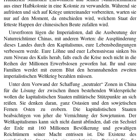
aus einer Halbkolonie in eine Kolonie zu verwandeln. Während sie
aufrüsten und sich auf Kriege untereinander vorbereiten, warten sie
nur auf den Moment, da entschieden wird, welchem Staat der
fetteste Happen der chinesischen Beute zufallen wird.
Unverfroren lügen die Imperialisten, daß die Ausbeutung der
Naturreichtümer Chinas, mit anderen Worten: die Ausplünderung
dieses Landes durch den Kapitalismus, eure Lebensbedingungen
verbessern werde. Eure Löhne und euer Lebensniveau sinken bis
zum Niveau des Kulis herab, falls euch die Krise noch nicht in die
Reihen der Millionen Erwerbslosen geworfen hat. Ihr und eure
Familien werdet mit eurem Blut den herannahenden zweiten
imperialistischen Weltkrieg bezahlen müssen.
Unter dem Vorwand der Schaffung „neutraler“ Zonen in China
für die Lösung der zwischen ihnen bestehenden Widersprüche
wollen die kapitalistischen Staaten militärische Stützpunkte an sich
reißen. Sie denken daran, ganz Ostasien und den sowjetischen
Fernen Osten zu erobern. Die kapitalistischen Staaten
beabsichtigen von jeher die Vernichtung der Sowjetunion. Der
Weltkapitalismus kann sich nicht damit abfinden, daß ein Sechstel
der Erde mit 160 Millionen Bevölkerung und gewaltigen
Reichtümern seiner Macht entrissen ist. Die Existenz des