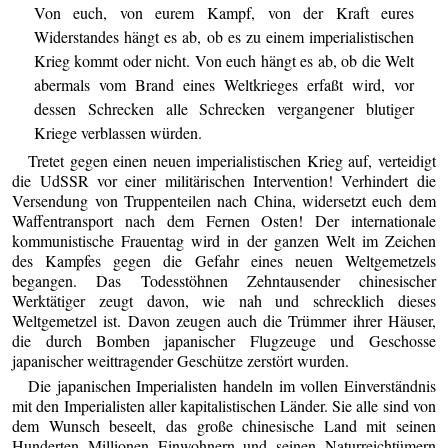
Von euch, von eurem Kampf, von der Kraft eures
Widerstandes hängt es ab, ob es zu einem imperialistischen
Krieg kommt oder nicht. Von euch hängt es ab, ob die Welt
abermals vom Brand eines Weltkrieges erfaßt wird, vor
dessen Schrecken alle Schrecken vergangener blutiger
Kriege verblassen würden.
Tretet gegen einen neuen imperialistischen Krieg auf, verteidigt
die UdSSR vor einer militärischen Intervention! Verhindert die
Versendung von Truppenteilen nach China, widersetzt euch dem
Waffentransport nach dem Fernen Osten! Der internationale
kommunistische Frauentag wird in der ganzen Welt im Zeichen
des Kampfes gegen die Gefahr eines neuen Weltgemetzels
begangen. Das Todesstöhnen Zehntausender chinesischer
Werktätiger zeugt davon, wie nah und schrecklich dieses
Weltgemetzel ist. Davon zeugen auch die Trümmer ihrer Häuser,
die durch Bomben japanischer Flugzeuge und Geschosse
japanischer weittragender Geschütze zerstört wurden.
Die japanischen Imperialisten handeln im vollen Einverständnis
mit den Imperialisten aller kapitalistischen Länder. Sie alle sind von
dem Wunsch beseelt, das große chinesische Land mit seinen
Hunderten Millionen Einwohnern und seinen Naturreichtümern