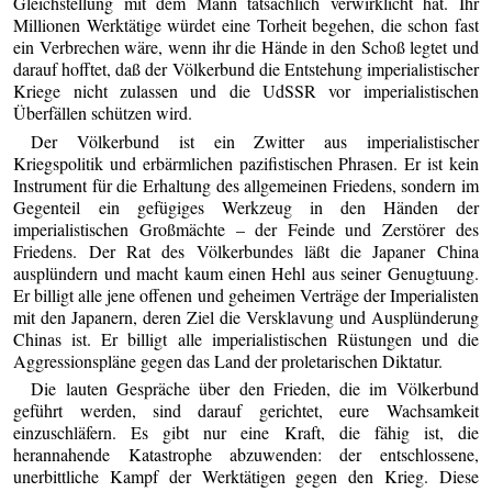
Gleichstellung mit dem Mann tatsächlich verwirklicht hat. Ihr
Millionen Werktätige würdet eine Torheit begehen, die schon fast
ein Verbrechen wäre, wenn ihr die Hände in den Schoß legtet und
darauf hofftet, daß der Völkerbund die Entstehung imperialistischer
Kriege nicht zulassen und die UdSSR vor imperialistischen
Überfällen schützen wird.
Der Völkerbund ist ein Zwitter aus imperialistischer
Kriegspolitik und erbärmlichen pazifistischen Phrasen. Er ist kein
Instrument für die Erhaltung des allgemeinen Friedens, sondern im
Gegenteil ein gefügiges Werkzeug in den Händen der
imperialistischen Großmächte – der Feinde und Zerstörer des
Friedens. Der Rat des Völkerbundes läßt die Japaner China
ausplündern und macht kaum einen Hehl aus seiner Genugtuung.
Er billigt alle jene offenen und geheimen Verträge der Imperialisten
mit den Japanern, deren Ziel die Versklavung und Ausplünderung
Chinas ist. Er billigt alle imperialistischen Rüstungen und die
Aggressionspläne gegen das Land der proletarischen Diktatur.
Die lauten Gespräche über den Frieden, die im Völkerbund
geführt werden, sind darauf gerichtet, eure Wachsamkeit
einzuschläfern. Es gibt nur eine Kraft, die fähig ist, die
herannahende Katastrophe abzuwenden: der entschlossene,
unerbittliche Kampf der Werktätigen gegen den Krieg. Diese