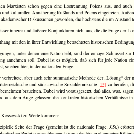
hen Marxisten schon gegen eine Lostrennung Polens aus, und auch si
 und kulturellen Annäherung Rußlands und Polens eingetreten. Außerde
kademischer Diskussionen geworden, die höchstens die im Ausland leb
gewisser innerer und äußerer Konjunkturen nicht aus, die die Frage der
nhang mit den in ihrer Entwicklung betrachteten historischen Bedingun
ingungen, unter denen eine Nation lebt, sind der einzige Schlüssel zu
ung annehmen soll. Dabei ist es möglich, daß sich für jede Nation e
, so eben hier, in der nationalen Frage.
 verbreitete, aber auch sehr summarische Methode der „Lösung“ der 
e österreichische und südslawische Sozialdemokratie
[1*]
zu berufen, di
rnehmen brauchten. Dabei wird vorausgesetzt, daß alles, was, sagen wir
d aus dem Auge gelassen: die konkreten historischen Verhältnisse i
W. Kossowski zu Worte kommen:
zipielle Seite der Frage (gemeint ist die nationale Frage.
J.St.
) erörte
okratischen Partei vorgeschlagene Lösung der Frage allgemeine Billigu