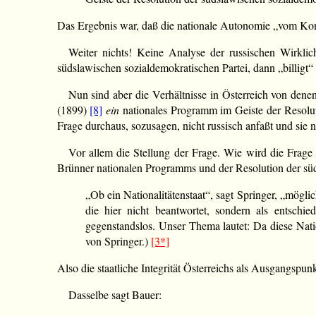
Das Ergebnis war, daß die nationale Autonomie „vom K
Weiter nichts! Keine Analyse der russischen Wirkli
südslawischen sozialdemokratischen Partei, dann „billigt“
Nun sind aber die Verhältnisse in Österreich von dene
(1899)
[8]
ein
nationales Programm im Geiste der Resolut
Frage durchaus, sozusagen, nicht russisch anfaßt und sie na
Vor allem die Stellung der Frage. Wie wird die Frage 
Brünner nationalen Programms und der Resolution der süd
„Ob ein Nationalitätenstaat“, sagt Springer, „mögli
die hier nicht beantwortet, sondern als entschi
gegenstandslos. Unser Thema lautet: Da diese Na
von Springer.)
[3*]
Also die staatliche Integrität Österreichs als Ausgangspunk
Dasselbe sagt Bauer: