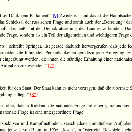
t sei Dank kein Parlament“.
[9]
Zweitens – und das ist die Hauptsache 
das Schicksal der russischen Frage und somit auch der „Befreiung“ de
diaft, das heißt mit der Demokratisierung des Landes verbunden. Da
nde Frage, sondern als ein Teil der allgemeinen und wichtigeren Frage d
ts“, schreibt Springer, „ist gerade dadurch hervorgerufen, daß jede 
rmeiden die führenden Persönlichkeiten geradezu jede Anregung. Ein 
 eingeräumt werden, die ihnen die ständige Erhaltung einer national
en Aufgaben zuzuwenden.“
[7*]
eit für den Staat. Der Staat kann es nicht vertragen, daß die albernste 
ebung stillegt.“
[8*]
st es aber, daß in Rußland die nationale Frage auf einer ganz anderen
 nationale Frage ist eine untergeordnete Frage.
erspektiven und Kampfmethoden, verschiedene unmittelbare Aufgaben. 
rage jenseits von Raum und Zeit „lösen“, in Osterreich Beispiele suc