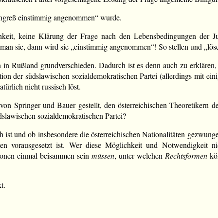
ongreß einstimmig angenommen“ wurde.
chkeit, keine Klärung der Frage nach den Lebensbedingungen der J
 man sie, dann wird sie „einstimmig angenommen“! So stellen und „löse
n in Rußland grundverschieden. Dadurch ist es denn auch zu erklären,
ion der südslawischen sozialdemokratischen Partei (allerdings mit 
türlich nicht russisch löst.
von Springer und Bauer gestellt, den österreichischen Theoretikern d
slawischen sozialdemokratischen Partei?
ch ist und ob insbesondere die österreichischen Nationalitäten gezwungen
eden vorausgesetzt ist. Wer diese Möglichkeit und Notwendigkeit n
tionen einmal beisammen sein
müssen
, unter welchen
Rechtsformen
kön
t.