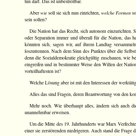
tun darf. Das ist unbestreitbar.
Aber
wie
soll sie sich nun einrichten,
welche Formen
so
sein sollen?
Die Nation hat das Recht, sich autonom einzurichten. S
oder Separation immer und überall für die Nation, das he
könnten sich, sagen wir, auf ihrem Landtag versammeln
loszutrennen. Nach dem Sinn des Punktes über die Selbst
denn die Sozialdemokratie gleichgültig zuschauen, wie be
eingreifen und in bestimmter Weise den Willen der Nation
vorteilhaftesten ist?
Welche Lösung aber ist mit den Interessen der werktät
Alles das sind Fragen, deren Beantwortung von den konk
Mehr noch. Wie überhaupt alles, ändern sich auch die
unannehmbar erweisen.
Um die Mitte des 19. Jahrhunderts war Marx Verfechter
einer sie zerstörenden niedrigeren. Auch stand die Frage d