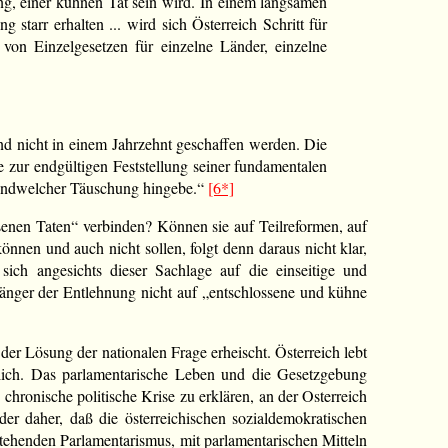
ung, einer kühnen Tat sein wird. In einem langsamen
tarr erhalten ... wird sich Österreich Schritt für
von Einzelgesetzen für einzelne Länder, einzelne
und nicht in einem Jahrzehnt geschaffen werden. Die
e zur endgültigen Feststellung seiner fundamentalen
rgendwelcher Täuschung hingebe.“
[6*]
ssenen Taten“ verbinden? Können sie auf Teilreformen, auf
önnen und auch nicht sollen, folgt denn daraus nicht klar,
ch angesichts dieser Sachlage auf die einseitige und
änger der Entlehnung nicht auf „entschlossene und kühne
er Lösung der nationalen Frage erheischt. Österreich lebt
lich. Das parlamentarische Leben und die Gesetzgebung
 chronische politische Krise zu erklären, an der Osterreich
er daher, daß die österreichischen sozialdemokratischen
stehenden Parlamentarismus, mit parlamentarischen Mitteln