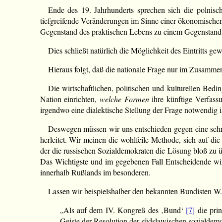
Ende des 19. Jahrhunderts sprechen sich die polnisc
tiefgreifende Veränderungen im Sinne einer ökonomischen
Gegenstand des praktischen Lebens zu einem Gegenstand a
Dies schließt natürlich die Möglichkeit des Eintritts 
Hieraus folgt, daß die nationale Frage nur im Zusamme
Die wirtschaftlichen, politischen und kulturellen Bed
Nation einrichten,
welche Formen
ihre künftige Verfass
irgendwo eine dialektische Stellung der Frage notwendig ist
Deswegen müssen wir uns entschieden gegen eine sehr
herleitet. Wir meinen die wohlfeile Methode, sich auf di
der die russischen Sozialdemokraten die Lösung bloß zu übe
Das Wichtigste und im gegebenen Fall Entscheidende wir
innerhalb Rußlands im besonderen.
Lassen wir beispielshalber den bekannten Bundisten 
„Als auf dem IV. Kongreß des ‚Bund‘
[7]
die prin
Geiste der Resolution der südslawischen sozialdem