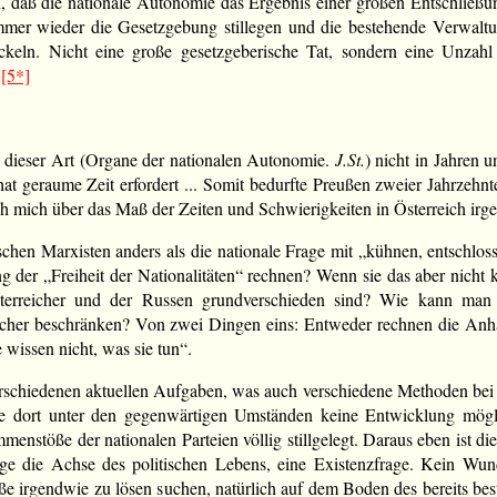
ch, daß die nationale Autonomie das Ergebnis einer großen Entschließ
r wieder die Gesetzgebung stillegen und die bestehende Verwaltung s
ckeln. Nicht eine große gesetzgeberische Tat, sondern eine Unzahl 
“
[5*]
nen dieser Art (Organe der nationalen Autonomie.
J.St.
) nicht in Jahren 
at geraume Zeit erfordert ... Somit bedurfte Preußen zweier Jahrzehnt
ch mich über das Maß der Zeiten und Schwierigkeiten in Österreich i
ischen Marxisten anders als die nationale Frage mit „kühnen, entschlo
 der „Freiheit der Nationalitäten“ rechnen? Wenn sie das aber nicht k
rreicher und der Russen grundverschieden sind? Wie kann man si
reicher beschränken? Von zwei Dingen eins: Entweder rechnen die Anh
 wissen nicht, was sie tun“.
rschiedenen aktuellen Aufgaben, was auch verschiedene Methoden bei d
äre dort unter den gegenwärtigen Umständen keine Entwicklung mög
nstöße der nationalen Parteien völlig stillgelegt. Daraus eben ist die
age die Achse des politischen Lebens, eine Existenzfrage. Kein Wund
ße irgendwie zu lösen suchen, natürlich auf dem Boden des bereits be