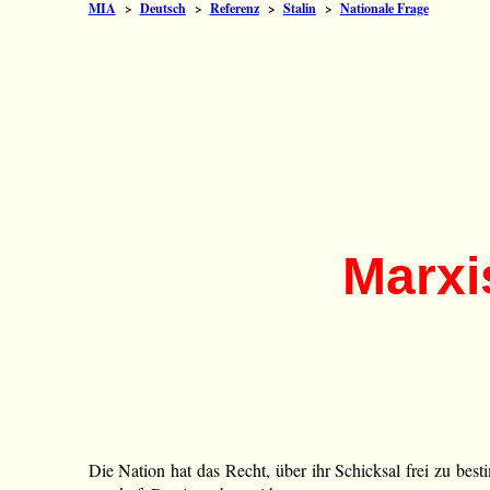
MIA
>
Deutsch
>
Referenz
>
Stalin
>
Nationale Frage
Marxi
Die Nation hat das Recht, über ihr Schicksal frei zu best