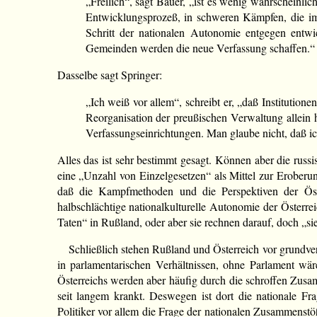
„Freilich“, sagt Bauer, „ist es wenig wahrscheinli
Entwicklungsprozeß, in schweren Kämpfen, die imme
Schritt der nationalen Autonomie entgegen entwi
Gemeinden werden die neue Verfassung schaffen.
Dasselbe sagt Springer:
„Ich weiß vor allem“, schreibt er, „daß Institutio
Reorganisation der preußischen Verwaltung allein h
Verfassungseinrichtungen. Man glaube nicht, daß i
Alles das ist sehr bestimmt gesagt. Können aber die russ
eine „Unzahl von Einzelgesetzen“ als Mittel zur Eroberung
daß die Kampfmethoden und die Perspektiven der Öste
halbschlächtige nationalkulturelle Autonomie der Öster
Taten“ in Rußland, oder aber sie rechnen darauf, doch „sie
Schließlich stehen Rußland und Österreich vor grundve
in parlamentarischen Verhältnissen, ohne Parlament w
Österreichs werden aber häufig durch die schroffen Zusamme
seit langem krankt. Deswegen ist dort die nationale Fr
Politiker vor allem die Frage der nationalen Zusammenstö