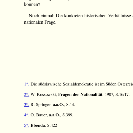
können?
Noch einmal: Die konkreten historischen Verhältnisse a
nationalen Frage.
1*.
Die südslawische Sozialdemokratie ist im Süden Österreic
Fragen der Nationalität
2*.
W. Kossowski,
, 1907, S.16/17.
a.a.O.
3*.
R. Springer,
, S.14.
a.a.O.
4*.
O. Bauer,
, S.399.
Ebenda
5*.
, S.422