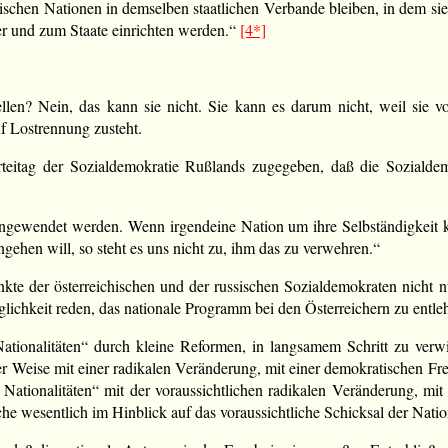
chischen Nationen in demselben staatlichen Verbande bleiben, in dem s
er und zum Staate einrichten werden.“
[4*]
llen? Nein, das kann sie nicht. Sie kann es darum nicht, weil sie
f Lostrennung zusteht.
rteitag der Sozialdemokratie Rußlands zugegeben, daß die Sozialde
ngewendet werden. Wenn irgendeine Nation um ihre Selbständigkeit k
gehen will, so steht es uns nicht zu, ihm das zu verwehren.“
kte der österreichischen und der russischen Sozialdemokraten nicht nu
ichkeit reden, das nationale Programm bei den Österreichern zu entle
Nationalitäten“ durch kleine Reformen, in langsamem Schritt zu verwi
r Weise mit einer radikalen Veränderung, mit einer demokratischen Frei
 Nationalitäten“ mit der voraussichtlichen radikalen Veränderung, mi
he wesentlich im Hinblick auf das voraussichtliche Schicksal der Nati