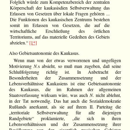
Folglich würde zum Kompetenzbereich der zentralen
Körperschaft der kaukasisdien Selbstverwaltung das
Erlassen von Gesetzen über lokale Fragen gehören ...
Die Funktionen des kaukasischen Zentrums bestehen
somit im Erlassen von Gesetzen, die auf die
wirtschaftliche Erschließung des örtlichen
Territoriums, auf das materielle Gedeihen des Gebiets
abzielen.“
[1*]
Also Gebietsautonomie des Kaukasus.
Wenn man von der etwas verworrenen und ungefügen
Motivierung
N.
s absieht, so muß man zugeben, daß seine
Schlußfolgerung richtig ist. In Anbetracht der
Besonderheiten der Zusammensetzung und der
Lebensverhältnisse Kaukasiens ist eine Gebietsautonomie
des Kaukasus, die im Rahmen der allgemeinen
Staatsverfassung wirksam wäre, was auch
N.
nicht ablehnt,
in der Tat notwendig. Das hat auch die Sozialdemokratie
Rußlands anerkannt, als sie auf ihrem II. Parteitag die
„territoriale Selbstverwaltung für alle diejenigen
Randgebiete“ proklamierte, „die sich in ihren
Lebensverhältnissen und der Zusammensetzung ihrer
Bevölkerung von den eigentlich russischen Gebieten