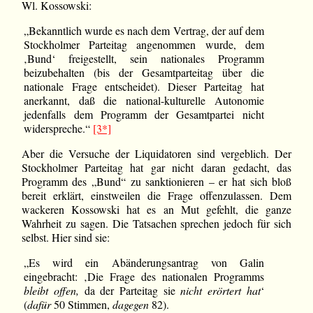
Wl. Kossowski:
„Bekanntlich wurde es nach dem Vertrag, der auf dem
Stockholmer Parteitag angenommen wurde, dem
‚Bund‘ freigestellt, sein nationales Programm
beizubehalten (bis der Gesamtparteitag über die
nationale Frage entscheidet). Dieser Parteitag hat
anerkannt, daß die national-kulturelle Autonomie
jedenfalls dem Programm der Gesamtpartei nicht
widerspreche.“
[3*]
Aber die Versuche der Liquidatoren sind vergeblich. Der
Stockholmer Parteitag hat gar nicht daran gedacht, das
Programm des „Bund“ zu sanktionieren – er hat sich bloß
bereit erklärt, einstweilen die Frage offenzulassen. Dem
wackeren Kossowski hat es an Mut gefehlt, die ganze
Wahrheit zu sagen. Die Tatsachen sprechen jedoch für sich
selbst. Hier sind sie:
„Es wird ein Abänderungsantrag von Galin
eingebracht: ‚Die Frage des nationalen Programms
bleibt offen,
da der Parteitag sie
nicht erörtert hat
‘
(
dafür
50 Stimmen,
dagegen
82).