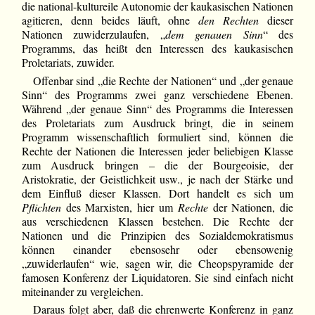
die national-kultureile Autonomie der kaukasischen Nationen
agitieren, denn beides läuft, ohne
den Rechten
dieser
Nationen zuwiderzulaufen, „
dem genauen Sinn
“ des
Programms, das heißt den Interessen des kaukasischen
Proletariats, zuwider.
Offenbar sind „die Rechte der Nationen“ und „der genaue
Sinn“ des Programms zwei ganz verschiedene Ebenen.
Während „der genaue Sinn“ des Programms die Interessen
des Proletariats zum Ausdruck bringt, die in seinem
Programm wissenschaftlich formuliert sind, können die
Rechte der Nationen die Interessen jeder beliebigen Klasse
zum Ausdruck bringen – die der Bourgeoisie, der
Aristokratie, der Geistlichkeit usw., je nach der Stärke und
dem Einfluß dieser Klassen. Dort handelt es sich um
Pflichten
des Marxisten, hier um
Rechte
der Nationen, die
aus verschiedenen Klassen bestehen. Die Rechte der
Nationen und die Prinzipien des Sozialdemokratismus
können einander ebensosehr oder ebensowenig
„zuwiderlaufen“ wie, sagen wir, die Cheopspyramide der
famosen Konferenz der Liquidatoren. Sie sind einfach nicht
miteinander zu vergleichen.
Daraus folgt aber, daß die ehrenwerte Konferenz in ganz