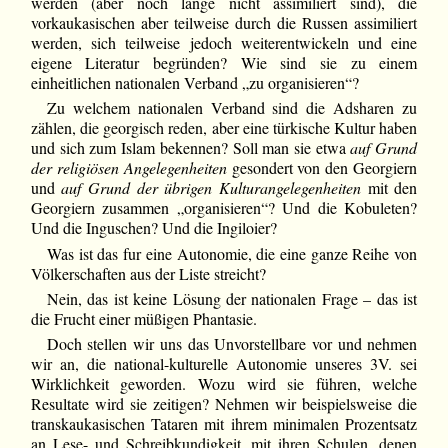
werden (aber noch lange nicht assimiliert sind), die
vorkaukasischen aber teilweise durch die Russen assimiliert
werden, sich teilweise jedoch weiterentwickeln und eine
eigene Literatur begründen? Wie sind sie zu einem
einheitlichen nationalen Verband „zu organisieren“?
Zu welchem nationalen Verband sind die Adsharen zu
zählen, die georgisch reden, aber eine türkische Kultur haben
und sich zum Islam bekennen? Soll man sie etwa
auf Grund
der religiösen Angelegenheiten
gesondert von den Georgiern
und
auf Grund der übrigen Kulturangelegenheiten
mit den
Georgiern zusammen „organisieren“? Und die Kobuleten?
Und die Inguschen? Und die Ingiloier?
Was ist das fur eine Autonomie, die eine ganze Reihe von
Völkerschaften aus der Liste streicht?
Nein, das ist keine Lösung der nationalen Frage – das ist
die Frucht einer müßigen Phantasie.
Doch stellen wir uns das Unvorstellbare vor und nehmen
wir an, die national-kulturelle Autonomie unseres 3V. sei
Wirklichkeit geworden. Wozu wird sie führen, welche
Resultate wird sie zeitigen? Nehmen wir beispielsweise die
transkaukasischen Tataren mit ihrem minimalen Prozentsatz
an Lese- und Schreibkundigkeit, mit ihren Schulen, denen