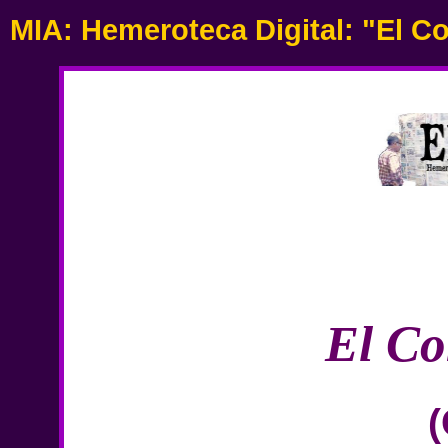
MIA:
Hemeroteca Digital
: "El C
El Co
(