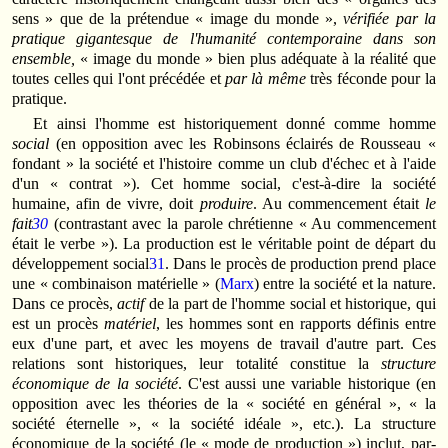
sens » que de la prétendue « image du monde »,
vérifiée par la
pratique gigantesque de l'humanité contemporaine dans son
ensemble,
« image du monde » bien plus adéquate à la réalité que
toutes celles qui l'ont précédée et
par là même
très féconde pour la
pratique.
Et ainsi l'homme est historiquement donné comme homme
social
(en opposition avec les Robinsons éclairés de Rousseau «
fondant » la société et l'histoire comme un club d'échec et à l'aide
d'un « contrat »). Cet homme social, c'est-à-dire la société
humaine, afin de vivre, doit
produire
. Au commencement était
le
fait
30
(contrastant avec la parole chrétienne « Au commencement
était le verbe »). La production est le véritable point de départ du
développement social
31
. Dans le procès de production prend place
une « combinaison matérielle » (
Marx
) entre la société et la nature.
Dans ce procès,
actif
de la part de l'homme social et historique, qui
est un procès
matériel
, les hommes sont en rapports définis entre
eux d'une part, et avec les moyens de travail d'autre part. Ces
relations sont historiques, leur totalité constitue la
structure
économique de la société
. C'est aussi une variable historique (en
opposition avec les théories de la « société en général », « la
société éternelle », « la société idéale », etc.). La structure
économique de la société (le « mode de production ») inclut, par-