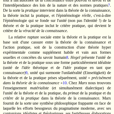
tout à fait autorisée de la concordance entre pouvoir et savoir et de
l'interdépendance des lois de la nature et des normes pratiques
7
.
De la sorte la
pratique
intervient dans la théorie de la connaissance,
la théorie inclut la pratique, et l'épistémologie
réelle
, c'est-à-dire
l'épistémologie qui se fonde sur l'unité (non pas l'identité !) de la
théorie et de la pratique inclut le critère pratique, qui devient le
critère de la
véracité de la connaissance
.
La relative rupture sociale entre la théorie et la pratique est la
base soit d'une cassure entre la théorie de la connaissance et
l'action pratique, soit de la construction d'une théorie hyper
expérimentale comme supplément habile et vain aux formes
usuelles et concrètes du savoir humain
8
.
Hegel
présente l'unité de
la théorie et de la pratique sous une forme particulièrement idéaliste
(unité de
l'idée
théorique et de
l'idée
pratique en tant que
connaissance)
9
, unité qui surmonte l'unilatéralité (Einseitigkeit) de
la théorie et de la pratique prises séparément, unité «
précisément
dans la théorie de la connaissance
»
10
. Chez
Marx
nous trouvons
l'enseignement
matérialiste
(et simultanément dialectique) de
l'unité de la théorie et de la pratique, du
primat
de la pratique et du
critère de la pratique
dans la théorie de la connaissance. Marx
fournit de la sorte une synthèse philosophique frappante en face de
laquelle les efforts besogneux du pragmatisme moderne, avec ses
contorsions idéalistes et théologiques, ses fastidieuses élaborations