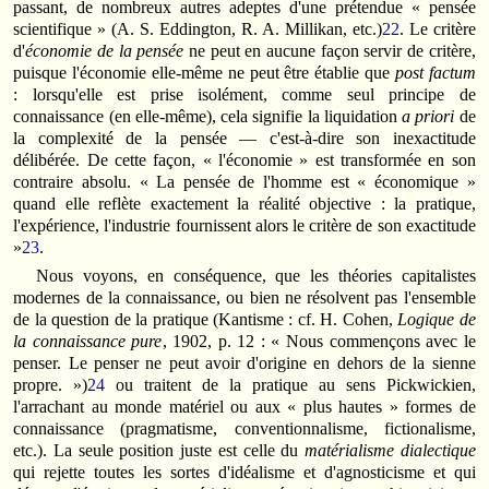
passant, de nombreux autres adeptes d'une prétendue « pensée
scientifique » (A. S. Eddington, R. A. Millikan, etc.)
22
. Le critère
d'
économie de la
pensée
ne peut en aucune façon servir de critère,
puisque l'économie elle-même ne peut être établie que
post factum
: lorsqu'elle est prise isolément, comme seul principe de
connaissance (en elle-même), cela signifie la liquidation
a priori
de
la complexité de la pensée — c'est-à-dire son inexactitude
délibérée. De cette façon, « l'économie » est transformée en son
contraire absolu. « La pensée de l'homme est « économique »
quand elle reflète exactement la réalité objective : la pratique,
l'expérience, l'industrie fournissent alors le critère de son exactitude
»
23
.
Nous voyons, en conséquence, que les théories capitalistes
modernes de la connaissance, ou bien ne résolvent pas l'ensemble
de la question de la pratique (Kantisme : cf. H. Cohen,
Logique de
la
connaissance pure
, 1902, p. 12 : « Nous commençons avec le
penser. Le penser ne peut avoir d'origine en dehors de la sienne
propre. »)
24
ou traitent de la pratique au sens Pickwickien,
l'arrachant au monde matériel ou aux « plus hautes » formes de
connaissance (pragmatisme, conventionnalisme, fictionalisme,
etc.). La seule position juste est celle du
matérialisme dialectique
qui rejette toutes les sortes d'idéalisme et d'agnosticisme et qui