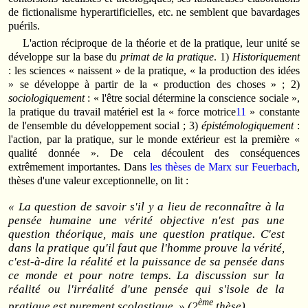
de fictionalisme hyperartificielles, etc. ne semblent que bavardages
puérils.
L'action réciproque de la théorie et de la pratique, leur unité se
développe sur la base du
primat de la pratique
. 1)
Historiquement
: les sciences « naissent » de la pratique, « la production des idées
» se développe à partir de la « production des choses » ; 2)
sociologiquement
: « l'être social détermine la conscience sociale »,
la pratique du travail matériel est la « force motrice
11
» constante
de l'ensemble du développement social ; 3)
épistémologiquement
:
l'action, par la pratique, sur le monde extérieur est la première «
qualité donnée ». De cela découlent des conséquences
extrêmement importantes. Dans
les thèses de Marx sur Feuerbach
,
thèses d'une valeur exceptionnelle, on lit :
« La question de savoir s'il y a lieu de reconnaître à la
pensée humaine une vérité objective n'est pas une
question théorique, mais une question pratique. C'est
dans la pratique qu'il faut que l'homme prouve la vérité,
c'est-à-dire la réalité et la puissance de sa pensée dans
ce monde et pour notre temps. La discussion sur la
réalité ou l'irréalité d'une pensée qui s'isole de la
ème
pratique est purement
scolastique
. » (2
thèse).