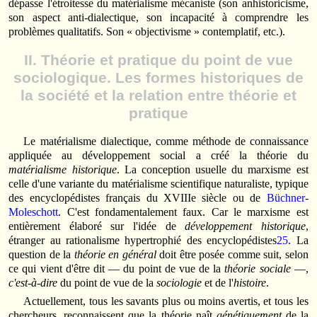
dépasse l'étroitesse du matérialisme mécaniste (son anhistoricisme,
son aspect anti-dialectique, son incapacité à comprendre les
problèmes qualitatifs. Son « objectivisme » contemplatif, etc.).
II. Théorie et pratique du point de vue
sociologique. Les formes historiques de
la société et la relation entre théorie et
pratique
Le matérialisme dialectique, comme méthode de connaissance
appliquée au développement social a créé la théorie du
matérialisme historique
. La conception usuelle du marxisme est
celle d'une variante du matérialisme scientifique naturaliste, typique
des encyclopédistes français du XVIIIe siècle ou de
Büchner
-
Moleschott
. C'est fondamentalement faux. Car le marxisme est
entièrement élaboré sur l'idée de
développement historique
,
étranger au rationalisme hypertrophié des encyclopédistes
25
. La
question de la
théorie en général
doit être posée comme suit, selon
ce qui vient d'être dit — du point de vue de la
théorie sociale
—,
c'est-à-dire
du point de vue de la
sociologie
et de l'
histoire
.
Actuellement, tous les savants plus ou moins avertis, et tous les
chercheurs, reconnaissent que la théorie naît
génétiquement
de la