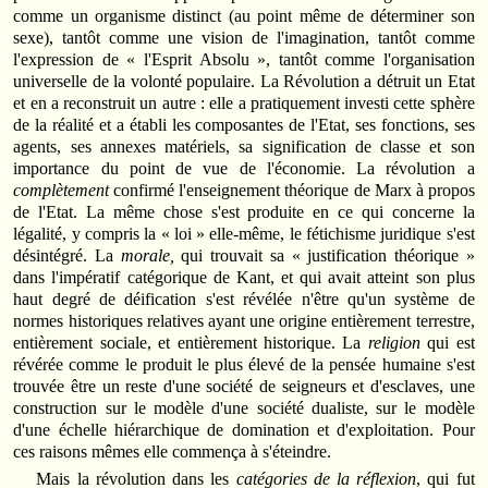
comme un organisme distinct (au point même de déterminer son
sexe), tantôt comme une vision de l'imagination, tantôt comme
l'expression de « l'Esprit Absolu », tantôt comme l'organisation
universelle de la volonté populaire. La Révolution a détruit un Etat
et en a reconstruit un autre : elle a pratiquement investi cette sphère
de la réalité et a établi les composantes de l'Etat, ses fonctions, ses
agents, ses annexes matériels, sa signification de classe et son
importance du point de vue de l'économie. La révolution a
complètement
confirmé l'enseignement théorique de Marx à propos
de l'Etat. La même chose s'est produite en ce qui concerne la
légalité, y compris la « loi » elle-même, le fétichisme juridique s'est
désintégré. La
morale,
qui trouvait sa « justification théorique »
dans l'impératif catégorique de Kant, et qui avait atteint son plus
haut degré de déification s'est révélée n'être qu'un système de
normes historiques relatives ayant une origine entièrement terrestre,
entièrement sociale, et entièrement historique. La
religion
qui est
révérée comme le produit le plus élevé de la pensée humaine s'est
trouvée être un reste d'une société de seigneurs et d'esclaves, une
construction sur le modèle d'une société dualiste, sur le modèle
d'une échelle hiérarchique de domination et d'exploitation. Pour
ces raisons mêmes elle commença à s'éteindre.
Mais la révolution dans les
catégories de la réflexion
, qui fut