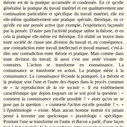
théorie est de la pratique accumulée et condensée. En ce qu'elle
généralise la pratique du travail matériel et est qualitativement une
continuation particulière et spécifique du travail matériel, elle est
elle-même qualitativement une pratique spéciale, théorique, en ce
qu'elle est une pensée active (par exemple, l'expérience) façonnée
par la pensée. D'autre part l'activité pratique utilise la théorie, et en
cela la pratique elle-même est théorique. En réalité on trouve dans
toute société de classe une
division
du travail et, en conséquence,
une contradiction entre travail intellectuel et travail manuel, c'est-à-
dire une contradiction entre théorie et pratique. Mais comme dans
toute division du travail, là aussi c'est une
unité
vivante de
contraires. L'action se transforme en connaissance. La
connaissance se transforme en action. La pratique mène à la
connaissance. La connaissance féconde la pratique
6
. La théorie et
la pratique sont l'une et l'autre des
étapes
dans le procès commun
de «
la reproduction de la vie sociale
». Il est extrêmement
caractéristique que depuis toujours on se soit posé la question : «
comment
la connaissance
est-elle possible ? » alors qu'on ne se
pose pas la question : « comment
l'action
est-elle possible ? ». «
L'épistémologie » existe. Mais aucun homme instruit n'a jamais
pensé à inventer une quelconque « praxéologie » spécifique.
Pourtant l'une se transforme en l'autre et
Bacon
a parlé, d'une façon