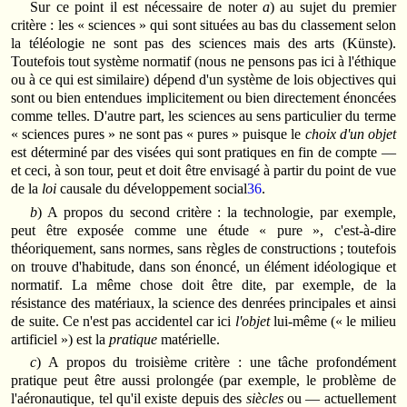
Sur ce point il est nécessaire de noter
a
) au sujet du premier
critère : les « sciences » qui sont situées au bas du classement selon
la téléologie ne sont pas des sciences mais des arts (Künste).
Toutefois tout système normatif (nous ne pensons pas ici à l'éthique
ou à ce qui est similaire) dépend d'un système de lois objectives qui
sont ou bien entendues implicitement ou bien directement énoncées
comme telles. D'autre part, les sciences au sens particulier du terme
« sciences pures » ne sont pas « pures » puisque le
choix d'un objet
est déterminé par des visées qui sont pratiques en fin de compte —
et ceci, à son tour, peut et doit être envisagé à partir du point de vue
de la
loi
causale du développement social
36
.
b
) A propos du second critère : la technologie, par exemple,
peut être exposée comme une étude « pure », c'est-à-dire
théoriquement, sans normes, sans règles de constructions ; toutefois
on trouve d'habitude, dans son énoncé, un élément idéologique et
normatif. La même chose doit être dite, par exemple, de la
résistance des matériaux, la science des denrées principales et ainsi
de suite. Ce n'est pas accidentel car ici
l'objet
lui-même (« le milieu
artificiel ») est la
pratique
matérielle.
c
) A propos du troisième critère : une tâche profondément
pratique peut être aussi prolongée (par exemple, le problème de
l'aéronautique, tel qu'il existe depuis des
siècles
ou — actuellement