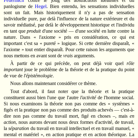
Feuerbach
contre le joug des abstractions idéalistes et du
panlogisme de
Hegel
. Bien entendu, les sensations individuelles
sont un fait. Mais historiquement il n'y a pas de sensation
individuelle pure, par delà l'influence de la nature extérieure et du
savoir médiatisé, par delà le développement historique et l'individu
en tant que
produit
d'une société — d'une société en lutte contre la
nature. Dans « l'axiome » pris en considération, ce qui est
important c'est sa « pureté » logique. Si cette dernière disparaît, «
l'axiome » tout entier disparaît. Pour cette raison les arguments que
nous mettons en avant sont de
vrais
arguments.
À partir de ce qui précède, on peut déjà voir quel
rôle
important
joue le problème de la théorie et de la pratique du point
de vue de
l'épistémologie
.
Nous allons maintenant considérer ce thème.
Tout d'abord, il faut noter que la théorie et la pratique
constituent aussi bien l'une que l'autre
l'activité
de l'homme social.
Si nous examinons la théorie non pas comme des « systèmes »
figés et la pratique non pas comme des produits achevés — c'est-à-
dire non pas comme du travail mort, figé en choses –, mais
en
action
, nous aurons devant nous deux formes d'activité, de travail,
la
séparation
du travail en travail intellectuel et en travail manuel, «
mental et matériel », en action pratique et en action théorique. La