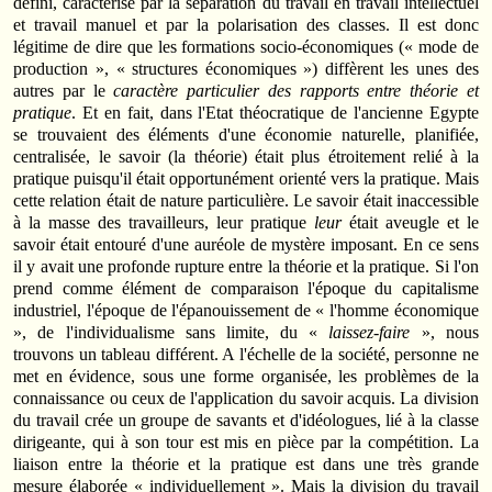
défini, caractérisé par la séparation du travail en travail intellectuel
et travail manuel et par la polarisation des classes. Il est donc
légitime de dire que les formations socio-économiques (« mode de
production », « structures économiques ») diffèrent les unes des
autres par le
caractère particulier des rapports entre théorie et
pratique
. Et en fait, dans l'Etat théocratique de l'ancienne Egypte
se trouvaient des éléments d'une économie naturelle, planifiée,
centralisée, le savoir (la théorie) était plus étroitement relié à la
pratique puisqu'il était opportunément orienté vers la pratique. Mais
cette relation était de nature particulière. Le savoir était inaccessible
à la masse des travailleurs, leur pratique
leur
était aveugle et le
savoir était entouré d'une auréole de mystère imposant. En ce sens
il y avait une profonde rupture entre la théorie et la pratique. Si l'on
prend comme élément de comparaison l'époque du capitalisme
industriel, l'époque de l'épanouissement de « l'homme économique
», de l'individualisme sans limite, du «
laissez-faire
», nous
trouvons un tableau différent. A l'échelle de la société, personne ne
met en évidence, sous une forme organisée, les problèmes de la
connaissance ou ceux de l'application du savoir acquis. La division
du travail crée un groupe de savants et d'idéologues, lié à la classe
dirigeante, qui à son tour est mis en pièce par la compétition. La
liaison entre la théorie et la pratique est dans une très grande
mesure élaborée « individuellement ». Mais la division du travail