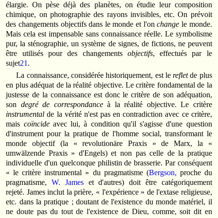
élargie. On pèse déjà des planètes, on étudie leur composition
chimique, on photographie des rayons invisibles, etc. On prévoit
des changements objectifs dans le monde et l'on
change
le monde.
Mais cela est impensable sans connaissance réelle. Le symbolisme
pur, la sténographie, un système de signes, de fictions, ne peuvent
être utilisés pour des changements
objectifs
, effectués par le
sujet
21
.
La connaissance, considérée historiquement, est le
reflet
de plus
en plus adéquat de la réalité objective. Le critère fondamental de la
justesse de la connaissance est donc le critère de son adéquation,
son
degré de correspondance
à la réalité objective. Le critère
instrumental
de la vérité n'est pas en contradiction avec ce critère,
mais
coïncide
avec lui, à condition qu'il s'agisse d'une question
d'instrument pour la pratique de l'homme social, transformant le
monde objectif (la « revolutionäre Praxis » de Marx, la «
umwälzende Praxis » d'Engels) et non pas celle de la pratique
individuelle d'un quelconque philistin de brasserie. Par conséquent
« le critère instrumental » du pragmatisme (
Bergson,
proche du
pragmatisme,
W. James
et d'autres) doit être catégoriquement
rejeté. James inclut la prière, « l'expérience » de l'extase religieuse,
etc. dans la pratique ; doutant de l'existence du monde matériel, il
ne doute pas du tout de l'existence de Dieu, comme, soit dit en