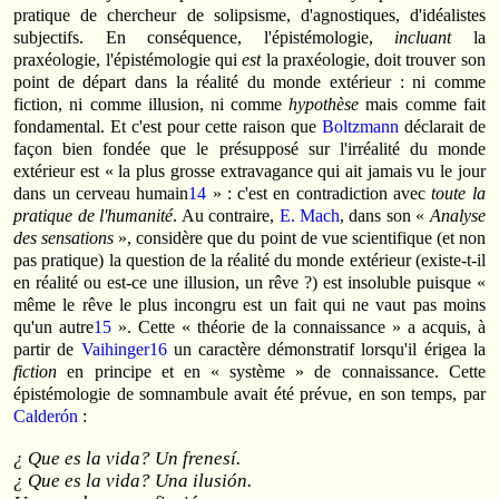
pratique de chercheur de solipsisme, d'agnostiques, d'idéalistes
subjectifs. En conséquence, l'épistémologie,
incluant
la
praxéologie, l'épistémologie qui
est
la praxéologie, doit trouver son
point de départ dans la réalité du monde extérieur : ni comme
fiction, ni comme illusion, ni comme
hypothèse
mais comme fait
fondamental. Et c'est pour cette raison que
Boltzmann
déclarait de
façon bien fondée que le présupposé sur l'irréalité du monde
extérieur est « la plus grosse extravagance qui ait jamais vu le jour
dans un cerveau humain
14
» : c'est en contradiction avec
toute la
pratique de l'humanité
. Au contraire,
E. Mach
, dans son «
Analyse
des sensations
», considère que du point de vue scientifique (et non
pas pratique) la question de la réalité du monde extérieur (existe-t-il
en réalité ou est-ce une illusion, un rêve ?) est insoluble puisque «
même le rêve le plus incongru est un fait qui ne vaut pas moins
qu'un autre
15
». Cette « théorie de la connaissance » a acquis, à
partir de
Vaihinger
16
un caractère démonstratif lorsqu'il érigea la
fiction
en principe et en « système » de connaissance. Cette
épistémologie de somnambule avait été prévue, en son temps, par
Calderón
:
¿ Que es la vida? Un frenesí.
¿ Que es la vida? Una ilusión.