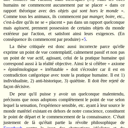
humains ne commencent aucunement par se placer « dans ce
rapport théorique avec des
objets qui sont hors le monde
».
Comme tous les animaux, ils commencent par
manger, boire,
etc.,
c'est-à-dire qu'ils ne se « placent » pas dans un rapport quelconque
mais
agissent
, prennent possession de certains objets du monde
extérieur par l'action, et satisfont ainsi leurs exigences. (En
conséquence ils commencent par produire) »
5
.
La thèse critiquée est donc aussi incorrecte parce qu'elle
exprime un point de vue contemplatif, calmement passif et non pas
un point de vue actif, agissant, celui de la pratique humaine qui
correspond aussi à la réalité objective. Ainsi le si célèbre « axiome
» épistémologique « irréfutable » doit s'écrouler car il est en
contradiction catégorique avec toute la pratique humaine. Il est 1)
individualiste, 2) anti-historique, 3) quiétiste. Il doit être rejeté de
façon décisive.
De peur qu'il puisse y avoir un quelconque malentendu,
précisons que nous adoptons complètement le point de vue selon
lequel la sensation, l'expérience sensible, etc. ayant à leur source le
monde matériel existant en dehors de notre conscience, constituent
le point de départ et le commencement de la connaissance. C'était
justement de là qu'était partie la révolte philosophique de