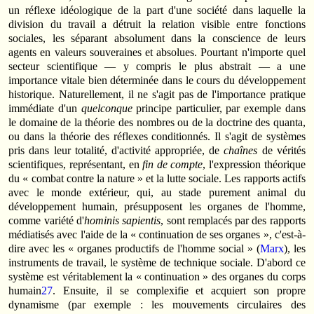
un réflexe idéologique de la part d'une société dans laquelle la
division du travail a détruit la relation visible entre fonctions
sociales, les séparant absolument dans la conscience de leurs
agents en valeurs souveraines et absolues. Pourtant n'importe quel
secteur scientifique — y compris le plus abstrait — a une
importance vitale bien déterminée dans le cours du développement
historique. Naturellement, il ne s'agit pas de l'importance pratique
immédiate d'un
quelconque
principe particulier, par exemple dans
le domaine de la théorie des nombres ou de la doctrine des quanta,
ou dans la théorie des réflexes conditionnés. Il s'agit de systèmes
pris dans leur totalité, d'activité appropriée, de
chaînes
de vérités
scientifiques, représentant, en
fin de compte
, l'expression théorique
du « combat contre la nature » et la lutte sociale. Les rapports actifs
avec le monde extérieur, qui, au stade purement animal du
développement humain, présupposent les organes de l'homme,
comme variété d'
hominis sapientis
, sont remplacés par des rapports
médiatisés avec l'aide de la « continuation de ses organes », c'est-à-
dire avec les « organes productifs de l'homme social » (
Marx
), les
instruments de travail, le système de technique sociale. D'abord ce
système est véritablement la « continuation » des organes du corps
humain
27
. Ensuite, il se complexifie et acquiert son propre
dynamisme (par exemple : les mouvements circulaires des