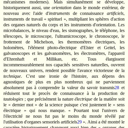
mécanismes modernes). Mais simultanément se développe,
historiquement aussi, une
orientation
dans le monde extérieur, de
nouveau avec l'aide d'
instruments
de connaissance
artificiels
,
instruments de travail « spirituel », multipliant les sphères d'action
des organes naturels du corps et les instruments d'orientation. Les
microbalances, le niveau d'eau, les sismographes, le téléphone, les
télescopes, le microscope, l'ultramicroscope, le chronoscope, le
frottement de Michelson, les thermomètres électriques, les
holomètres, l'élément photo-électrique d'Elster et Geitel, les
galvanoscopes et les galvanomètres, les électromètres, l'appareil
d'Ehrenhaft et Millikan, etc. Tous élargissent
incommensurablement nos capacités sensitives naturelles, ouvrent
de nouveaux univers, rendent possible l'avance victorieuse de la
technique
. C'est une ironie de l'histoire, aux dépens des
agnostiques de plus en plus nombreux qui ne parviennent
absolument pas à comprendre la valeur du savoir transmis
28
et
réduisent tout le procès de connaissance à la production de
tautologies
; que précisément la nature
électrique
de la matière soit
le « dernier mot » de la science puisque c'est justement le « sens
électrique » qui nous manque. « Pourtant tout l'univers de
l'électricité ne nous fut pas le moins du monde révélé par
l'utilisation d'organes sensoriels artificiels
29
». Ainsi a été montré le
caractère historiquement changeant aussi bien des « organes des