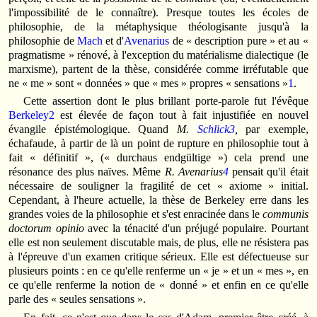
l'impossibilité de le connaître). Presque toutes les écoles de
philosophie, de la métaphysique théologisante jusqu'à la
philosophie de
Mach
et d'
Avenarius
de « description pure » et au «
pragmatisme » rénové, à l'exception du matérialisme dialectique (le
marxisme), partent de la thèse, considérée comme irréfutable que
ne « me » sont « données » que « mes » propres « sensations »
1
.
Cette assertion dont le plus brillant porte-parole fut l'évêque
Berkeley
2
est élevée de façon tout à fait injustifiée en nouvel
évangile épistémologique. Quand
M.
Schlick
3
,
par exemple,
échafaude, à partir de là un point de rupture en philosophie tout à
fait « définitif », (« durchaus endgültige ») cela prend une
résonance des plus naïves. Même
R. Avenarius
4
pensait qu'il était
nécessaire de souligner la fragilité de cet « axiome » initial.
Cependant, à l'heure actuelle, la thèse de Berkeley erre dans les
grandes voies de la philosophie et s'est enracinée dans le
communis
doctorum opinio
avec la ténacité d'un préjugé populaire. Pourtant
elle est non seulement discutable mais, de plus, elle ne résistera pas
à l'épreuve d'un examen critique sérieux. Elle est défectueuse sur
plusieurs points : en ce qu'elle renferme un « je » et un « mes », en
ce qu'elle renferme la notion de « donné » et enfin en ce qu'elle
parle des « seules sensations ».