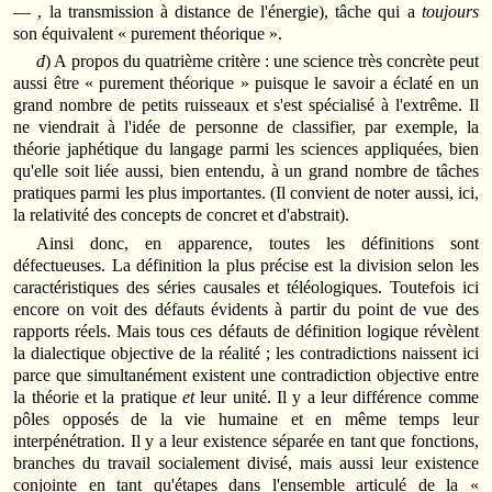
— , la transmission à distance de l'énergie), tâche qui a
toujours
son équivalent « purement théorique ».
d
) A propos du quatrième critère : une science très concrète peut
aussi être « purement théorique » puisque le savoir a éclaté en un
grand nombre de petits ruisseaux et s'est spécialisé à l'extrême. Il
ne viendrait à l'idée de personne de classifier, par exemple, la
théorie japhétique du langage parmi les sciences appliquées, bien
qu'elle soit liée aussi, bien entendu, à un grand nombre de tâches
pratiques parmi les plus importantes. (Il convient de noter aussi, ici,
la relativité des concepts de concret et d'abstrait).
Ainsi donc, en apparence, toutes les définitions sont
défectueuses. La définition la plus précise est la division selon les
caractéristiques des séries causales et téléologiques. Toutefois ici
encore on voit des défauts évidents à partir du point de vue des
rapports réels. Mais tous ces défauts de définition logique révèlent
la dialectique objective de la réalité ; les contradictions naissent ici
parce que simultanément existent une contradiction objective entre
la théorie et la pratique
et
leur unité. Il y a leur différence comme
pôles opposés de la vie humaine et en même temps leur
interpénétration. Il y a leur existence séparée en tant que fonctions,
branches du travail socialement divisé, mais aussi leur existence
conjointe en tant qu'étapes dans l'ensemble articulé de la «