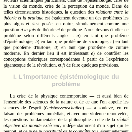
secteurs scientifiques particuliers, crise de l'épistémologie, crise de
la vision du monde, crise de la perception du monde. Dans de
telles circonstances historiques, la question des
relations entre la
théorie et la pratique
est également devenue un des problèmes les
plus aigus et s'est posée, en outre, simultanément comme une
question
à la fois
de théorie
et
de pratique. Nous devons étudier ce
problème selon différents angles :
a
) en tant que problème
d'épistémologie,
b
) en tant que problème de sociologie,
c
) en tant
que problème d'histoire,
d
) en tant que problème de culture
moderne. En dernier lieu il est intéressant
e
) de contrôler les
conceptions théoriques correspondantes à partir de l'expérience
gigantesque de la révolution, et
f
) de faire quelques prévisions.
I. L'importance épistémologique du
problème
La crise de la physique contemporaine — et aussi bien de
l'ensemble des sciences de la nature et de ce que l'on appelle les
sciences de l'esprit (
Geistwissenschaften
) — a soulevé, en en
faisant des problèmes immédiats, et avec une violence renouvelée,
les questions fondamentales de la philosophie : celle de la
réalité
objective du monde extérieur
, indépendamment d'un sujet qui le
perçoit, et celle de la
possibilité de le connaître
(ou, éventuellement