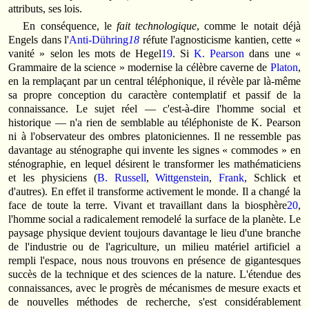
attributs, ses lois.
En conséquence, le
fait technologique
, comme le notait déjà
Engels dans l'
Anti-Dühring
18
réfute l'agnosticisme kantien, cette «
vanité » selon les mots de Hegel
19
. Si
K. Pearson
dans une «
Grammaire de la science » modernise la célèbre caverne de
Platon
,
en la remplaçant par un central téléphonique, il révèle par là-même
sa propre conception du caractère contemplatif et passif de la
connaissance. Le sujet réel — c'est-à-dire l'homme social et
historique — n'a rien de semblable au téléphoniste de K. Pearson
ni à l'observateur des ombres platoniciennes. Il ne ressemble pas
davantage au sténographe qui invente les signes « commodes » en
sténographie, en lequel désirent le transformer les mathématiciens
et les physiciens (
B. Russell
,
Wittgenstein
,
Frank
, Schlick et
d'autres). En effet il transforme activement le monde. Il a changé la
face de toute la terre. Vivant et travaillant dans la biosphère
20
,
l'homme social a radicalement remodelé la surface de la planète. Le
paysage physique devient toujours davantage le lieu d'une branche
de l'industrie ou de l'agriculture, un milieu matériel artificiel a
rempli l'espace, nous nous trouvons en présence de gigantesques
succès de la technique et des sciences de la nature. L'étendue des
connaissances, avec le progrès de mécanismes de mesure exacts et
de nouvelles méthodes de recherche, s'est considérablement