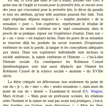
En fait, ce n'est que dans le cas d'Adam, premier être créé, à
peine issu de l'argile et voyant
pour la première fois
, et encore avec
des yeux qui s'ouvraient pour la
première fois
, le décor du paradis
et tous ses attributs, qu'une telle assertion pourrait être faite. Tout
sujet empirique dépasse
toujours
la « matière première » de la
sensation « pure ». Son expérience, représentant le résultat de
l'influence du monde extérieur sur le sujet connaissant, dans le
procès de sa pratique, repose sur l'expérience d'autrui. Dans son «
je » un « nous » est
toujours
inclus. Dans les pores de sa sensation
se trouvent déjà les produits du savoir
transmis
(l'expression
extérieure en sont la parole, la langue et les conceptions adéquates
aux mots). Dans son expérience individuelle sont incluses la
société antérieure, la nature extérieure et l'histoire — c'est-à-dire
l'histoire sociale. En conséquence les Robinson Crusoé
épistémologiques sont tout aussi déplacés que l'étaient les
Robinson Crusoé de la science sociale « atomiste » du XVIIIe
siècle.
La thèse critiquée est défectueuse non seulement du point de
vue du « je », du « mes », des « seules sensations », mais aussi du
point de vue du « donné ». Examinant le travail d'
A. Wagner
,
Marx écrivait : « Mais pour un professeur scolaire, les relations
entre l'homme et la nature ne sont pas avant tout
pratiques,
c'est-à-
dire fondées sur l'action, mais
théoriques (…)
Mais les êtres