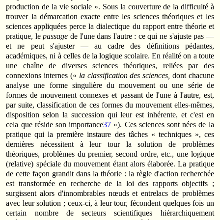
production de la vie sociale ». Sous la couverture de la difficulté à
trouver la démarcation exacte entre les sciences théoriques et les
sciences appliquées perce la dialectique du rapport entre théorie et
pratique, le
passage
de l'une dans l'autre : ce qui ne s'ajuste pas —
et ne peut s'ajuster — au cadre des définitions pédantes,
académiques, ni à celles de la logique scolaire. En réalité on a toute
une chaîne de diverses sciences théoriques, reliées par des
connexions internes («
la classification des sciences,
dont chacune
analyse une forme singulière du mouvement ou une série de
formes de mouvement connexes et passant de l'une à l'autre, est,
par suite, classification de ces formes du mouvement elles-mêmes,
disposition selon la succession qui leur est inhérente, et c'est en
cela que réside son importance
37
»). Ces sciences sont nées de la
pratique qui la première instaure des tâches « techniques », ces
dernières nécessitent à leur tour la solution de problèmes
théoriques, problèmes du premier, second ordre, etc., une logique
(relative) spéciale du mouvement étant alors élaborée. La pratique
de cette façon grandit dans la théorie : la règle d'action recherchée
est transformée en recherche de la loi des rapports objectifs ;
surgissent alors d'innombrables nœuds et entrelacs de problèmes
avec leur solution ; ceux-ci, à leur tour, fécondent quelques fois un
certain nombre de secteurs scientifiques hiérarchiquement