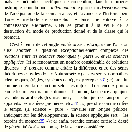
mais les méthodes spécifiques de conception, dans leur progrès
historique, conditionnent
différemment
le procès du
développement
de l'adéquation de la connaissance, et l'avance de l'histoire peut
d'une « méthode de conception » faire une entrave à la
connaissance elle-même. Cela se produit à la veille de la
destruction du mode de production donné et de la classe qui le
promeut.
C'est à partir de cet angle
matérialiste historique
que l'on doit
aussi aborder la question exceptionnellement complexe des
relations entre les sciences théoriques (« pures ») et les sciences
appliquées
. Ici se rencontrent un nombre considérable de solutions
diverses :
a
) prendre comme critère la différence entre des séries
théoriques causales (loi, « Naturgesetz ») et des séries normatives
téléologiques, (règles, systèmes de règles, préceptes
33
) ;
b
) prendre
comme critère la distinction selon les objets : la science « pure »
étudie les milieux naturels donnés à l'homme, la science appliquée
les milieux artificiels (les machines, la technique de transport, les
appareils, les matières premières, etc.
34
) ;
c
) prendre comme critère
le temps, (la science « pure » travaille sur longue période,
anticipant sur les développements, la science appliquée sert « les
besoins du moment
35
») ; d) enfin, prendre comme critère le degré
de généralité (« abstraction ») de la science considérée.