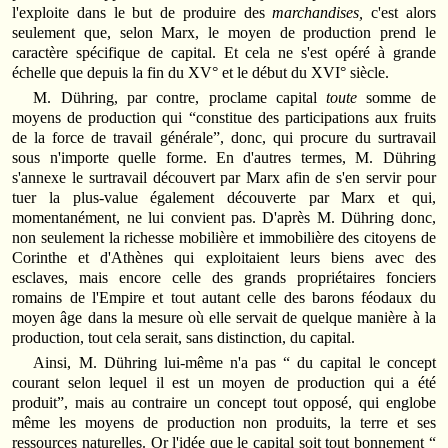
l'exploite dans le but de produire des
marchandises,
c'est alors
seulement que, selon Marx, le moyen de production prend le
caractère spécifique de capital. Et cela ne s'est opéré à grande
échelle que depuis la fin du XV° et le début du XVI° siècle.
M. Dühring, par contre, proclame capital
toute
somme de
moyens de production qui “constitue des participations aux fruits
de la force de travail générale”, donc, qui procure du surtravail
sous n'importe quelle forme. En d'autres termes, M. Dühring
s'annexe le surtravail découvert par Marx afin de s'en servir pour
tuer la plus-value également découverte par Marx et qui,
momentanément, ne lui convient pas. D'après M. Dühring donc,
non seulement la richesse mobilière et immobilière des citoyens de
Corinthe et d'Athènes qui exploitaient leurs biens avec des
esclaves, mais encore celle des grands propriétaires fonciers
romains de l'Empire et tout autant celle des barons féodaux du
moyen âge dans la mesure où elle servait de quelque manière à la
production, tout cela serait, sans distinction, du capital.
Ainsi, M. Dühring lui-même n'a pas “ du capital le concept
courant selon lequel il est un moyen de production qui a été
produit”, mais au contraire un concept tout opposé, qui englobe
même les moyens de production non produits, la terre et ses
ressources naturelles. Or l'idée que le capital soit tout bonnement “