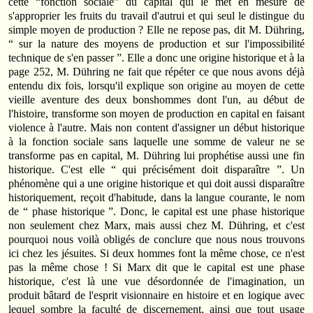
cette “fonction sociale” du capital qui le met en mesure de
s'approprier les fruits du travail d'autrui et qui seul le distingue du
simple moyen de production ? Elle ne repose pas, dit M. Dühring,
“ sur la nature des moyens de production et sur l'impossibilité
technique de s'en passer ”. Elle a donc une origine historique et à la
page 252, M. Dühring ne fait que répéter ce que nous avons déjà
entendu dix fois, lorsqu'il explique son origine au moyen de cette
vieille aventure des deux bonshommes dont l'un, au début de
l'histoire, transforme son moyen de production en capital en faisant
violence à l'autre. Mais non content d'assigner un début historique
à la fonction sociale sans laquelle une somme de valeur ne se
transforme pas en capital, M. Dühring lui prophétise aussi une fin
historique. C'est elle “ qui précisément doit disparaître ”. Un
phénomène qui a une origine historique et qui doit aussi disparaître
historiquement, reçoit d'habitude, dans la langue courante, le nom
de “ phase historique ”. Donc, le capital est une phase historique
non seulement chez Marx, mais aussi chez M. Dühring, et c'est
pourquoi nous voilà obligés de conclure que nous nous trouvons
ici chez les jésuites. Si deux hommes font la même chose, ce n'est
pas la même chose ! Si Marx dit que le capital est une phase
historique, c'est là une vue désordonnée de l'imagination, un
produit bâtard de l'esprit visionnaire en histoire et en logique avec
lequel sombre la faculté de discernement, ainsi que tout usage