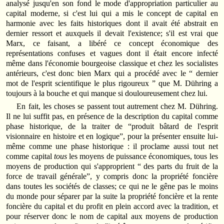
analysé jusqu'en son fond le mode d'appropriation particulier au
capital moderne, si c'est lui qui a mis le concept de capital en
harmonie avec les faits historiques dont il avait été abstrait en
dernier ressort et auxquels il devait l'existence; s'il est vrai que
Marx, ce faisant, a libéré ce concept économique des
représentations confuses et vagues dont il était encore infecté
même dans l'économie bourgeoise classique et chez les socialistes
antérieurs, c'est donc bien Marx qui a procédé avec le “ dernier
mot de l'esprit scientifique le plus rigoureux ” que M. Dühring a
toujours à la bouche et qui manque si douloureusement chez lui.
En fait, les choses se passent tout autrement chez M. Dühring.
Il ne lui suffit pas, en présence de la description du capital comme
phase historique, de la traiter de “produit bâtard de l'esprit
visionnaire en histoire et en logique”, pour la présenter ensuite lui-
même comme une phase historique : il proclame aussi tout net
comme capital
tous
les moyens de puissance économiques, tous les
moyens de production qui s'approprient “ des parts du fruit de la
force de travail générale”, y compris donc la propriété foncière
dans toutes les sociétés de classes; ce qui ne le gêne pas le moins
du monde pour séparer par la suite la propriété foncière et la rente
foncière du capital et du profit en plein accord avec la tradition, et
pour réserver donc le nom de capital aux moyens de production