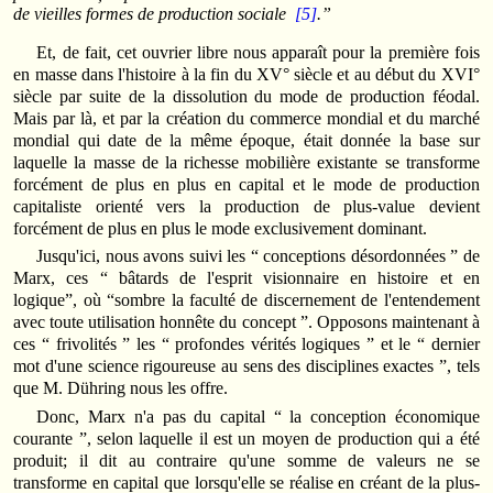
de vieilles formes de production sociale
[5]
.”
Et, de fait, cet ouvrier libre nous apparaît pour la première fois
en masse dans l'histoire à la fin du XV° siècle et au début du XVI°
siècle par suite de la dissolution du mode de production féodal.
Mais par là, et par la création du commerce mondial et du marché
mondial qui date de la même époque, était donnée la base sur
laquelle la masse de la richesse mobilière existante se transforme
forcément de plus en plus en capital et le mode de production
capitaliste orienté vers la production de plus-value devient
forcément de plus en plus le mode exclusivement dominant.
Jusqu'ici, nous avons suivi les “ conceptions désordonnées ” de
Marx, ces “ bâtards de l'esprit visionnaire en histoire et en
logique”, où “sombre la faculté de discernement de l'entendement
avec toute utilisation honnête du concept ”. Opposons maintenant à
ces “ frivolités ” les “ profondes vérités logiques ” et le “ dernier
mot d'une science rigoureuse au sens des disciplines exactes ”, tels
que M. Dühring nous les offre.
Donc, Marx n'a pas du capital “ la conception économique
courante ”, selon laquelle il est un moyen de production qui a été
produit; il dit au contraire qu'une somme de valeurs ne se
transforme en capital que lorsqu'elle se réalise en créant de la plus-