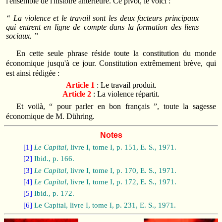
l'ensemble de l'histoire antérieure. Ce pivot, le voici :
“ La violence et le travail sont les deux facteurs principaux
qui entrent en ligne de compte dans la formation des liens
sociaux. ”
En cette seule phrase réside toute la constitution du monde
économique jusqu'à ce jour. Constitution extrêmement brève, qui
est ainsi rédigée :
Article 1
: Le travail produit.
Article 2
: La violence répartit.
Et voilà, “ pour parler en bon français ”, toute la sagesse
économique de M. Dühring.
Notes
[1]
Le Capital
, livre I, tome I, p. 151, E. S., 1971.
[2]
Ibid., p. 166.
[3]
Le Capital
, livre I, tome I, p. 170, E. S., 1971.
[4]
Le Capital
, livre I, tome I, p. 172, E. S., 1971.
[5]
Ibid., p. 172.
[6]
Le Capital, livre I, tome I, p. 231, E. S., 1971.