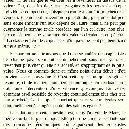
valeur, ni du fait que le vendeur les a revendues au-dessus de la
valeur. Car, dans les deux cas, les gains et les pertes de chaque
individu se compensent, puisque chacun est tour à tour acheteur et
vendeur. Elle ne peut provenir non plus du dol, puisque le dol peut
sans doute enrichir l'un aux dépens de l'autre, mais il ne peut pas
augmenter la somme totale possédée par l'un et l'autre, non plus,
par conséquent, que la somme des valeurs circulantes en général.
“ La classe entière des capitalistes d'un pays ne peut pas bénéficier
sur elle-même.
[2]
”
Et pourtant nous trouvons que la classe entière des capitalistes
de chaque pays s'enrichit continuellement sous nos yeux en
revendant plus cher qu'elle n'a acheté, en s'appropriant de la plus-
value. Nous en sommes donc au même point qu'au début : d'où
provient cette plus-value ? C'est cette question qu'il s'agit de
résoudre, et de manière purement économique, en excluant tout
dol, toute intervention d'une violence quelconque. En vérité,
comment est-il possible de revendre continuellement plus cher que
l'on a acheté, étant supposé pourtant que des valeurs égales sont
continuellement échangées contre des valeurs égales ?
La solution de cette question est, dans l'œuvre de Marx, le
mérite qui fait le plus époque. Elle jette une lumière éclatante sur
des domaines économiques où auparavant les socialistes