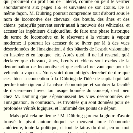
qui procurent du profit ou de l'intérêt, comme on peut le vérifier
abondamment aux pages 156 et suivantes de son Cours. De la
même façon, M. Dühring pourrait comprendre tout d'abord sous le
nom de locomotive des chevaux, des bœufs, des ânes et des
chiens, puisqu'ils peuvent servir aussi à mouvoir des véhicules, et
accuser les ingénieurs d'aujourd'hui de faire une phase historique
du terme de locomotive en le réservant à la voiture à vapeur
moderne; il pourrait les accuser de se livrer par là à des vues
désordonnées de l'imagination, à des bâtards de l'esprit visionnaire
en histoire et en logique, etc. Après quoi, il ne lui resterait qu'à
déclarer que chevaux, ânes, bœufs et chiens sont exclus de la
dénomination de locomotive et que celle-ci ne vaut que pour le
véhicule à vapeur. - Nous voici donc obligés derechef de dire que
c'est bien la conception à la Dühring de l'idée de capital qui fait
perdre toute rigueur à l'analyse économique et sombrer la faculté
de discernement avec tout usage honnête du concept; c'est bien
chez M. Dühring que s'épanouissent les vues désordonnées de
l'imagination, la confusion, les frivolités qui sont données pour de
profondes vérités logiques, et l'infirmité des points de départ.
Mais qu'à cela ne tienne ! M. Dühring gardera la gloire d'avoir
trouvé le pivot autour duquel se meuvent toute l'économie
antérieure, toute la politique, et tout le fatras du droit, en un mot