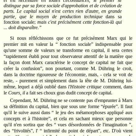
et est nécessaire en toutes circonstances, le premier se
distingue par sa force sociale d'approbation et de création de
parts. Le capital social n'est certes rien d'autre, en grande
partie, que le moyen de production technique
dans sa
fonction sociale;
mais c'est précisément cette fonction-là qui
... doit disparaître.”
Si nous réfléchissons que ce fut précisément Marx qui le
premier mit en valeur la “ fonction sociale” indispensable pour
qu'une somme de valeurs se transforme en capital, il sera certes
“rapidement établi pour tout observateur attentif de la matière que
la façon dont Marx caractérise le concept de capital ne fait que
créer la confusion”, non pourtant, comme M. Dühring le croit,
dans la doctrine rigoureuse de l'économie, mais, - cela se voit de
reste, - purement et simplement dans la tête de M. Dühring lui-
même, lequel a déjà oublié dans
l'Histoire critique
comment, dans
le
Cours, il
a fait ses choux gras dudit concept de capital.
Cependant, M. Dühring ne se contente pas d'emprunter à Marx
sa définition du capital, bien que sous une forme “épurée”. Il faut
qu'il le suive aussi dans “ le jeu des métamorphoses appliqué aux
concepts et à l'histoire”, et cela en sachant mieux que personne
qu'il n'en sortira que des “ vues désordonnées de l'imagination ”,
des “frivolités”, l' “ infirmité du point de départ”, etc. D'où vient