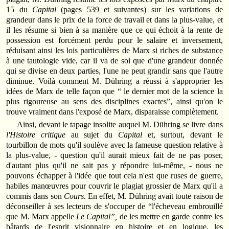
15 du
Capital
(pages 539 et suivantes) sur les variations de
grandeur dans le prix de la force de travail et dans la plus-value, et
il les résume si bien à sa manière que ce qui échoit à la rente de
possession est forcément perdu pour le salaire et inversement,
réduisant ainsi les lois particulières de Marx si riches de substance
à une tautologie vide, car il va de soi que d'une grandeur donnée
qui se divise en deux parties, l'une ne peut grandir sans que l'autre
diminue. Voilà comment M. Dühring a réussi à s'approprier les
idées de Marx de telle façon que “ le dernier mot de la science la
plus rigoureuse au sens des disciplines exactes”, ainsi qu'on le
trouve vraiment dans l'exposé de Marx, disparaisse complètement.
Ainsi, devant le tapage insolite auquel M. Dühring se livre dans
l'Histoire critique
au sujet du
Capital
et, surtout, devant le
tourbillon de mots qu'il soulève avec la fameuse question relative à
la plus-value, - question qu'il aurait mieux fait de ne pas poser,
d'autant plus qu'il ne sait pas y répondre lui-même, - nous ne
pouvons échapper à l'idée que tout cela n'est que ruses de guerre,
habiles manœuvres pour couvrir le plagiat grossier de Marx qu'il a
commis dans son
Cours.
En effet, M. Dühring avait toute raison de
déconseiller à ses lecteurs de s'occuper de “l'écheveau embrouillé
que M. Marx appelle
Le Capital”,
de les mettre en garde contre les
bâtards de l'esprit visionnaire en histoire et en logique, les