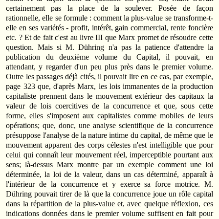
certainement pas la place de la soulever. Posée de façon
rationnelle, elle se formule : comment la plus-value se transforme-t-
elle en ses variétés - profit, intérêt, gain commercial, rente foncière
etc. ? Et de fait c'est au livre III que Marx promet de résoudre cette
question. Mais si M. Dühring n'a pas la patience d'attendre la
publication du deuxième volume du Capital, il pouvait, en
attendant, y regarder d'un peu plus près dans le premier volume.
Outre les passages déjà cités, il pouvait lire en ce cas, par exemple,
page 323 que, d'après Marx, les lois immanentes de la production
capitaliste prennent dans le mouvement extérieur des capitaux la
valeur de lois coercitives de la concurrence et que, sous cette
forme, elles s'imposent aux capitalistes comme mobiles de leurs
opérations; que, donc, une analyse scientifique de la concurrence
présuppose l'analyse de la nature intime du capital, de même que le
mouvement apparent des corps célestes n'est intelligible que pour
celui qui connaît leur mouvement réel, imperceptible pourtant aux
sens; là-dessus Marx montre par un exemple comment une loi
déterminée, la loi de la valeur, dans un cas déterminé, apparaît à
l'intérieur de la concurrence et y exerce sa force motrice. M.
Dühring pouvait tirer de là que la concurrence joue un rôle capital
dans la répartition de la plus-value et, avec quelque réflexion, ces
indications données dans le premier volume suffisent en fait pour