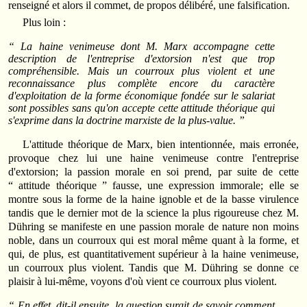
renseigné et alors il commet, de propos délibéré, une falsification.
Plus loin :
“ La haine venimeuse dont M. Marx accompagne cette
description de l'entreprise d'extorsion n'est que trop
compréhensible. Mais un courroux plus violent et une
reconnaissance plus complète encore du caractère
d'exploitation de la forme économique fondée sur le salariat
sont possibles sans qu'on accepte cette attitude théorique qui
s'exprime dans la doctrine marxiste de la plus-value. ”
L'attitude théorique de Marx, bien intentionnée, mais erronée,
provoque chez lui une haine venimeuse contre l'entreprise
d'extorsion; la passion morale en soi prend, par suite de cette
“ attitude théorique ” fausse, une expression immorale; elle se
montre sous la forme de la haine ignoble et de la basse virulence
tandis que le dernier mot de la science la plus rigoureuse chez M.
Dühring se manifeste en une passion morale de nature non moins
noble, dans un courroux qui est moral même quant à la forme, et
qui, de plus, est quantitativement supérieur à la haine venimeuse,
un courroux plus violent. Tandis que M. Dühring se donne ce
plaisir à lui-même, voyons d'où vient ce courroux plus violent.
“ En effet, dit-il ensuite, la question surgit de savoir comment