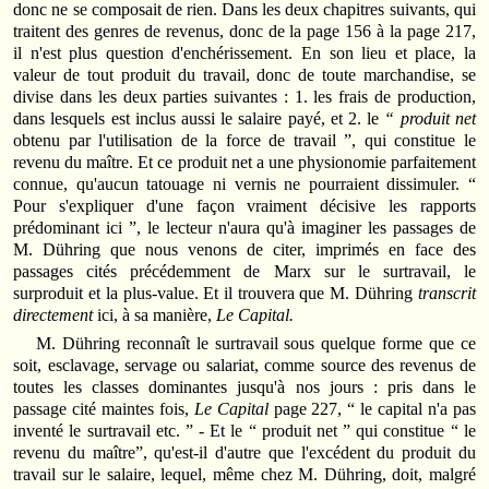
donc ne se composait de rien. Dans les deux chapitres suivants, qui
traitent des genres de revenus, donc de la page 156 à la page 217,
il n'est plus question d'enchérissement. En son lieu et place, la
valeur de tout produit du travail, donc de toute marchandise, se
divise dans les deux parties suivantes : 1. les frais de production,
dans lesquels est inclus aussi le salaire payé, et 2. le
“ produit net
obtenu par l'utilisation de la force de travail ”, qui constitue le
revenu du maître. Et ce produit net a une physionomie parfaitement
connue, qu'aucun tatouage ni vernis ne pourraient dissimuler. “
Pour s'expliquer d'une façon vraiment décisive les rapports
prédominant ici ”, le lecteur n'aura qu'à imaginer les passages de
M. Dühring que nous venons de citer, imprimés en face des
passages cités précédemment de Marx sur le surtravail, le
surproduit et la plus-value. Et il trouvera que M. Dühring
transcrit
directement
ici, à sa manière,
Le Capital.
M. Dühring reconnaît le surtravail sous quelque forme que ce
soit, esclavage, servage ou salariat, comme source des revenus de
toutes les classes dominantes jusqu'à nos jours : pris dans le
passage cité maintes fois,
Le Capital
page 227, “ le capital n'a pas
inventé le surtravail etc. ” - Et le “ produit net ” qui constitue “ le
revenu du maître”, qu'est-il d'autre que l'excédent du produit du
travail sur le salaire, lequel, même chez M. Dühring, doit, malgré