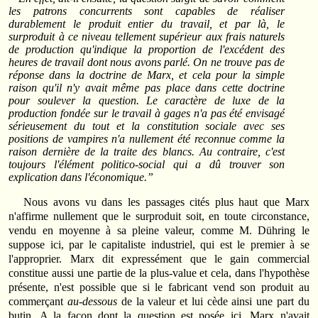
les patrons concurrents sont capables de réaliser
durablement le produit entier du travail, et par là, le
surproduit à ce niveau tellement supérieur aux frais naturels
de production qu'indique la proportion de l'excédent des
heures de travail dont nous avons parlé. On ne trouve pas de
réponse dans la doctrine de Marx, et cela pour la simple
raison qu'il n'y avait même pas place dans cette doctrine
pour soulever la question. Le caractère de luxe de la
production fondée sur le travail à gages n'a pas été envisagé
sérieusement du tout et la constitution sociale avec ses
positions de vampires n'a nullement été reconnue comme la
raison dernière de la traite des blancs. Au contraire, c'est
toujours l'élément politico-social qui a dû trouver son
explication dans l'économique.”
Nous avons vu dans les passages cités plus haut que Marx
n'affirme nullement que le surproduit soit, en toute circonstance,
vendu en moyenne à sa pleine valeur, comme M. Dühring le
suppose ici, par le capitaliste industriel, qui est le premier à se
l'approprier. Marx dit expressément que le gain commercial
constitue aussi une partie de la plus-value et cela, dans l'hypothèse
présente, n'est possible que si le fabricant vend son produit au
commerçant
au-dessous
de la valeur et lui cède ainsi une part du
butin. A la façon dont la question est posée ici, Marx n'avait