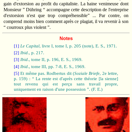
gain d'extorsion au profit du capitaliste. La haine venimeuse dont
Monsieur ” Dühring “ accompagne cette description de l'entreprise
d'extorsion n'est que trop compréhensible” ... Par contre, on
comprend moins bien comment après ce plagiat, il va revenir à son
“ courroux plus violent ”.
Notes
[1]
Le Capital
, livre I, tome I, p. 205 (note), E. S., 1971.
[2]
Ibid
., p. 217.
[3]
Ibid
., tome II, p. 196, E. S., 1969.
[4]
Ibid
., tome III, pp. 7-8, E. S., 1969.
[5]
Et même pas. Rodbertus dit (
Soziale Briefe
, 2e lettre,
p. 159) : “ La rente est d'après cette théorie [la sienne]
tout revenu qui est perçu sans travail propre,
uniquement en raison d'une possession ”. (F. E.)