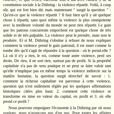
constitution sociale à la Dühring : la violence répartit. Voilà, à coup
sûr, qui est fort bien dit; mais maintenant “ surgit la question ” :
Qu'est-ce que la violence répartit ? Il faut bien qu'il y ait quelque
chose à répartir, sans quoi même la violence la plus omnipotente
avec la meilleure volonté du monde ne peut rien répartir. Le gain
que les patrons concurrents empochent est quelque chose de très
solide et de très palpable. La violence peut le
prendre,
mais non le
produire.
Et si M. Dühring s'obstine à refuser de nous expliquer
comment la violence prend le gain patronal, il est muet comme la
tombe dès qu'il s'agit de répondre à la question : où le prend-elle ?
Là où il n'y a rien, le roi, comme toute autre violence, perd ses
droits. De rien, il ne sort rien, surtout pas de profit. Si la propriété
capitaliste n'a pas de sens pratique et ne peut se faire valoir tant
qu'elle n'implique pas en même temps la violence indirecte sur la
matière humaine, la question surgit derechef de savoir : 1.
comment la richesse capitaliste est parvenue à cette violence,
question qui n'est nullement réglée par les quelques affirmations
historiques citées plus haut; 2. comment cette violence se
transforme en mise en valeur du capital, en profit et 3. où elle
prend ce profit ?
Nous pouvons empoigner l'économie à la Dühring par où nous
voulons, nous n'avançons pas d'un pas. Pour toutes les affaires