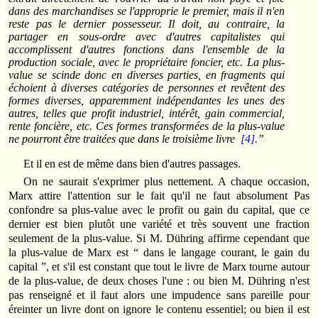
dans des marchandises se l'approprie le premier, mais il n'en
reste pas le dernier possesseur. Il doit, au contraire, la
partager en sous-ordre avec d'autres capitalistes qui
accomplissent d'autres fonctions dans l'ensemble de la
production sociale, avec le propriétaire foncier, etc. La plus-
value se scinde donc en diverses parties, en fragments qui
échoient à diverses catégories de personnes et revêtent des
formes diverses, apparemment indépendantes les unes des
autres, telles que profit industriel, intérêt, gain commercial,
rente foncière, etc. Ces formes transformées de la plus-value
ne pourront être traitées que dans le troisième livre
[4]
.”
Et il en est de même dans bien d'autres passages.
On ne saurait s'exprimer plus nettement. A chaque occasion,
Marx attire l'attention sur le fait qu'il ne faut absolument Pas
confondre sa plus-value avec le profit ou gain du capital, que ce
dernier est bien plutôt une variété et très souvent une fraction
seulement de la plus-value. Si M. Dühring affirme cependant que
la plus-value de Marx est “ dans le langage courant, le gain du
capital ”, et s'il est constant que tout le livre de Marx tourne autour
de la plus-value, de deux choses l'une : ou bien M. Dühring n'est
pas renseigné et il faut alors une impudence sans pareille pour
éreinter un livre dont on ignore le contenu essentiel; ou bien il est