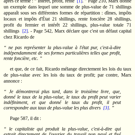
après ce terme : “ Intérêt, profit, rente
[1]
. ” Page 210, Marx donne
un exemple dans lequel une somme de plus-value de 71 shillings
apparaît sous ses différentes formes de répartition : dîmes, impôts
locaux et impôts d'État 21 shillings, rente foncière 28 shillings,
profit du fermier et intérêt 22 shillings, plus-value totale 71
shillings
[2]
. - Page 542, Marx déclare que c'est un défaut capital
chez Ricardo de
“ ne pas représenter la plus-value à l'état pur, c'est-à-dire
indépendamment de ses formes particulières telles que profit,
rente foncière, etc. ”
et que, de ce fait, Ricardo mélange directement les lois du taux
de plus-value avec les lois du taux de profit; par contre, Marx
annonce :
“ Je démontrerai plus tard, dans le troisième livre, que,
donné le taux de la plus-value, le taux du profit peut varier
indéfiniment, et que donné le taux du profit, il peut
correspondre aux taux de plus-value les plus divers
[3]
. ”
Page 587, il dit :
“ le capitaliste qui produit la plus-value, c'est-à-dire qui
extrait directement de l'ouvrier du travail non payé et fixé