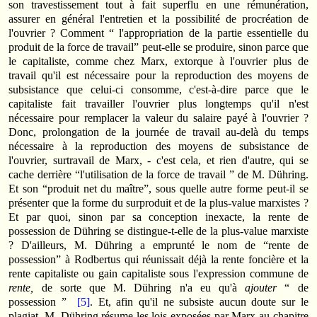
son travestissement tout à fait superflu en une rémunération,
assurer en général l'entretien et la possibilité de procréation de
l'ouvrier ? Comment “ l'appropriation de la partie essentielle du
produit de la force de travail” peut-elle se produire, sinon parce que
le capitaliste, comme chez Marx, extorque à l'ouvrier plus de
travail qu'il est nécessaire pour la reproduction des moyens de
subsistance que celui-ci consomme, c'est-à-dire parce que le
capitaliste fait travailler l'ouvrier plus longtemps qu'il n'est
nécessaire pour remplacer la valeur du salaire payé à l'ouvrier ?
Donc, prolongation de la journée de travail au-delà du temps
nécessaire à la reproduction des moyens de subsistance de
l'ouvrier, surtravail de Marx, - c'est cela, et rien d'autre, qui se
cache derrière “l'utilisation de la force de travail ” de M. Dühring.
Et son “produit net du maître”, sous quelle autre forme peut-il se
présenter que la forme du surproduit et de la plus-value marxistes ?
Et par quoi, sinon par sa conception inexacte, la rente de
possession de Dühring se distingue-t-elle de la plus-value marxiste
? D'ailleurs, M. Dühring a emprunté le nom de “rente de
possession” à Rodbertus qui réunissait déjà la rente foncière et la
rente capitaliste ou gain capitaliste sous l'expression commune de
rente,
de sorte que M. Dühring n'a eu qu'à
ajouter
“ de
possession ”
[5]
. Et, afin qu'il ne subsiste aucun doute sur le
plagiat, M. Dühring résume les lois exposées par Marx au chapitre