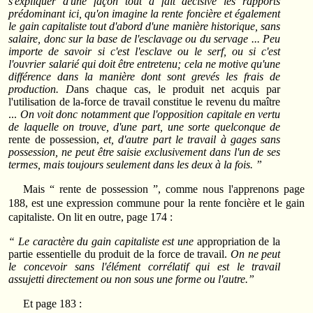
s'expliquer d'une façon tout à fait décisive les rapports
prédominant ici, qu'on imagine la rente foncière et également
le gain capitaliste tout d'abord d'une manière historique, sans
salaire, donc sur la base de l'esclavage ou du servage ... Peu
importe de savoir si c'est l'esclave ou le serf, ou si c'est
l'ouvrier salarié qui doit être entretenu; cela ne motive qu'une
différence dans la manière dont sont grevés les frais de
production. D
ans chaque cas, le produit net acquis par
l'utilisation de la-force de travail constitue le revenu du maître
...
On voit donc notamment que l'opposition capitale en vertu
de laquelle on trouve, d'une part, une sorte quelconque de
rente de possession,
et, d'autre part le travail à gages sans
possession, ne peut être saisie exclusivement dans l'un de ses
termes, mais toujours seulement dans les deux à la fois. ”
Mais “ rente de possession ”, comme nous l'apprenons page
188, est une expression commune pour la rente foncière et le gain
capitaliste. On lit en outre, page 174 :
“ Le caractère du gain capitaliste est une
appropriation de la
partie essentielle du produit de la force de travail.
On ne peut
le concevoir sans l'élément corrélatif qui est le travail
assujetti directement ou non sous une forme ou l'autre.”
Et page 183 :