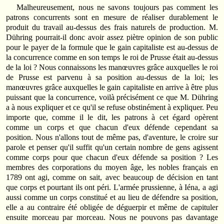
Malheureusement, nous ne savons toujours pas comment les
patrons concurrents sont en mesure de réaliser durablement le
produit du travail au-dessus des frais naturels de production. M.
Dühring pourrait-il donc avoir assez piètre opinion de son public
pour le payer de la formule que le gain capitaliste est au-dessus de
la concurrence comme en son temps le roi de Prusse était au-dessus
de la loi ? Nous connaissons les manœuvres grâce auxquelles le roi
de Prusse est parvenu à sa position au-dessus de la loi; les
manœuvres grâce auxquelles le gain capitaliste en arrive à être plus
puissant que la concurrence, voilà précisément ce que M. Dühring
a à nous expliquer et ce qu'il se refuse obstinément à expliquer. Peu
importe que, comme il le dit, les patrons à cet égard opèrent
comme un corps et que chacun d'eux défende cependant sa
position. Nous n'allons tout de même pas, d'aventure, le croire sur
parole et penser qu'il suffit qu'un certain nombre de gens agissent
comme corps pour que chacun d'eux défende sa position ? Les
membres des corporations du moyen âge, les nobles français en
1789 ont agi, comme on sait, avec beaucoup de décision en tant
que corps et pourtant ils ont péri. L'armée prussienne, à Iéna, a agi
aussi comme un corps constitué et au lieu de défendre sa position,
elle a au contraire été obligée de déguerpir et même de capituler
ensuite morceau par morceau. Nous ne pouvons pas davantage