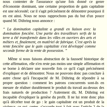
nous contenter de l'assurance qu'une fois donné ce genre
d'économie dominant, une certaine proportion de gain capitaliste
est une nécessité; car il s'agit précisément de démontrer pourquoi il
en est ainsi. Nous ne nous rapprochons pas du but d'un pouce
quand M. Dühring nous annonce :
“ La domination capitaliste a grandi en liaison avec la
domination foncière. Une partie des travailleurs serfs de la
terre a été transformée dans les villes en ouvriers des arts et
métiers et, finalement, en matériel de fabrique. C'est après la
rente foncière que le gain capitaliste s'est développé comme
seconde forme de la rente de possession. ”
Même si nous faisons abstraction de la fausseté historique de
cette affirmation, elle n'en reste pas moins une simple affirmation et
se borne à déclarer une nouvelle fois ce qu'il s'agit précisément
d'expliquer et de démontrer. Nous ne pouvons donc pas conclure à
autre chose qu'à l'incapacité de M. Dühring de répondre à sa
propre question : comment les patrons concurrents sont-ils en
mesure de réaliser durablement le produit du travail au-dessus des
frais naturels de production ? Autrement dit, M. Dühring est
incapable d'expliquer la genèse du profit. Il ne lui reste donc plus
qu'à décréter tout de go : le gain capitaliste est un produit de la
violence,
ce qui, certes, s'accorde tout à fait avec l'article 2 de la